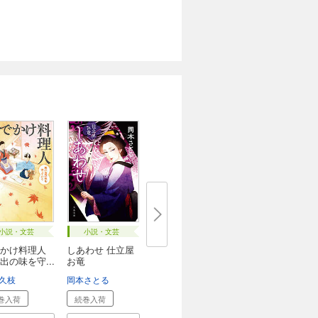
小説・文芸
小説・文芸
かけ料理人
しあわせ 仕立屋
出の味を守...
お竜
久枝
岡本さとる
巻入荷
続巻入荷