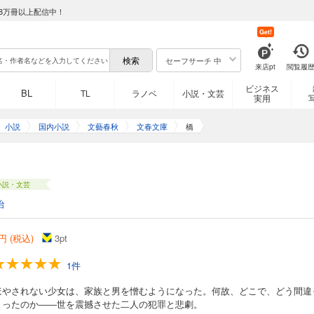
8万冊以上配信中！
Get!
セーフサーチ 中
来店pt
閲覧履
ビジネス
BL
TL
ラノベ
小説・文芸
実用
小説
国内小説
文藝春秋
文春文庫
橋
小説・文芸
治
円 (税込)
3
pt
1件
ほやされない少女は、家族と男を憎むようになった。何故、どこで、どう間違
まったのか――世を震撼させた二人の犯罪と悲劇。