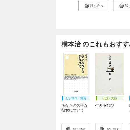
試し読み
試
橋本治 のこれもおすす
ビジネス・実用
小説・文芸
あなたの苦手な
生きる歓び
彼女について
試し読み
試し読み