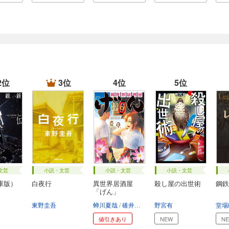
2位
3位
4位
5位
文芸
小説・文芸
小説・文芸
小説・文芸
庫版）
白夜行
異世界居酒屋
殺し屋の出世術
鋼鉄
「げん」
東野圭吾
蝉川夏哉
碓井ツカサ
野宮有
堂場
値引きあり
NEW
N