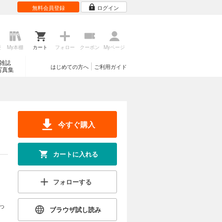
無料会員登録
ログイン
歴
My本棚
カート
フォロー
クーポン
Myページ
雑誌
はじめての方へ
ご利用ガイド
写真集
今すぐ購入
カートに入れる
フォローする
っ
ブラウザ試し読み