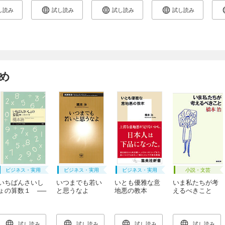
し読み
試し読み
試し読み
試し読み
め
ビジネス・実用
ビジネス・実用
ビジネス・実用
小説・文芸
いちばんさいし
いつまでも若い
いとも優雅な意
いま私たちが考
ょの算数１ ──
と思うなよ
地悪の教本
えるべきこと
たし算とかけ算
（新潮文庫）
試し読み
試し読み
試し読み
試し読み