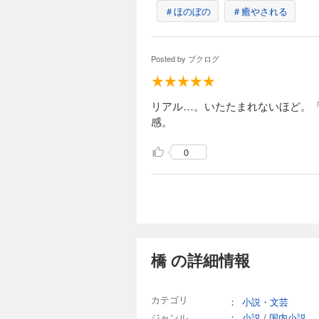
＃ほのぼの
＃癒やされる
Posted by
ブクログ
リアル…。いたたまれないほど。
感。
0
橋 の詳細情報
カテゴリ
：
小説・文芸
ジャンル
：
小説
/
国内小説