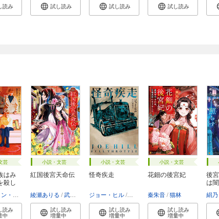
し読み
試し読み
試し読み
試し読み
文芸
小説・文芸
小説・文芸
小説・文芸
族はみ
紅国後宮天命伝
怪奇疾走
花鈿の後宮妃
後宮
を殺し
は闇
ベンジャミン・スティーヴンソン
綾瀬ありる
富永和子
武田ほたる
ジョー・ヒル
スティーヴン・キング
秦朱音
猫林
白石朗・
絹乃
し読み
試し読み
試し読み
試し読み
量中
増量中
増量中
増量中