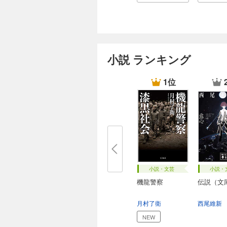
小説 ランキング
1位
小説・文芸
小説・
機龍警察
伝説（文
月村了衛
西尾維新
NEW