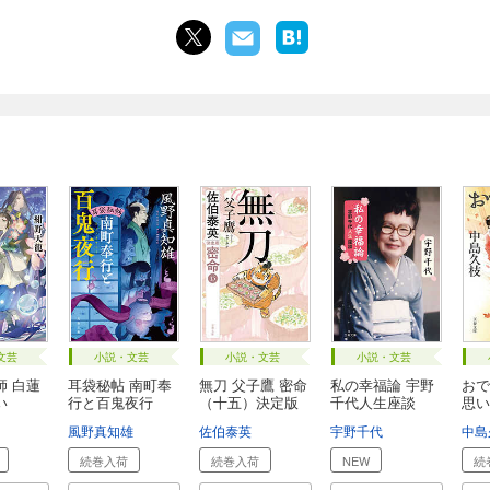
文芸
小説・文芸
小説・文芸
小説・文芸
師 白蓮
耳袋秘帖 南町奉
無刀 父子鷹 密命
私の幸福論 宇野
おで
い
行と百鬼夜行
（十五）決定版
千代人生座談
思い
風野真知雄
佐伯泰英
宇野千代
中島
続巻入荷
続巻入荷
NEW
続