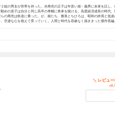
で２組の男女が所帯を持った。水商売の正子は年若い雄・義男に未来を託し、
庫勤めの直子は自分と同じ高卒の孝輔に将来を賭ける。高度経済成長の時代、
彼らの商売は軌道に乗った。が、娘たち、雅美とちひろは、昭和の終焉と低迷
を、空虚な心を抱えて育っていく。人間と時代を容赦なく描ききった傑作長編
＼ レビュ
※購