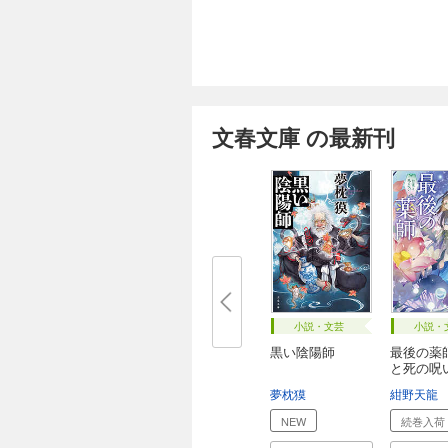
文春文庫 の最新刊
小説・文芸
小説・
黒い陰陽師
最後の薬
と死の呪
夢枕獏
紺野天龍
NEW
続巻入荷