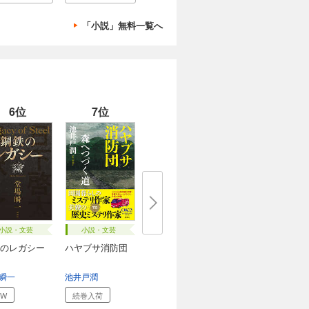
「小説」無料一覧へ
6位
7位
小説・文芸
小説・文芸
のレガシー
ハヤブサ消防団
瞬一
池井戸潤
EW
続巻入荷