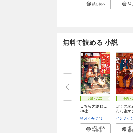
試し読み
試
無料で読める 小説
小説・文芸
小説・
こちら大阪ねこ
ぼくの家
神社
んな誰か
て...
望月くらげ
紅木春
試し読み
試
増量中
増