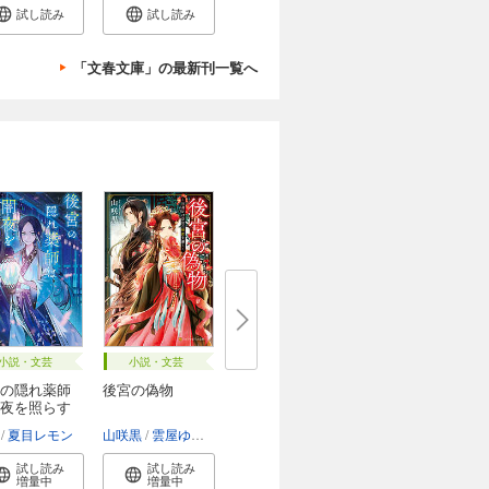
試し読み
試し読み
「文春文庫」の最新刊一覧へ
小説・文芸
小説・文芸
の隠れ薬師
後宮の偽物
夜を照らす
他
夏目レモン
山咲黒
雲屋ゆきお
試し読み
試し読み
増量中
増量中