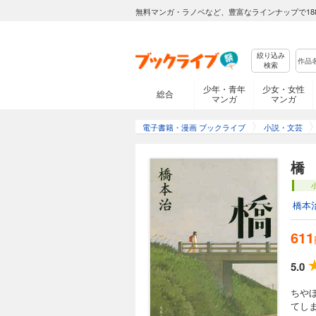
無料マンガ・ラノベなど、豊富なラインナップで18
絞り込み
検索
少年・青年
少女・女性
総合
マンガ
マンガ
電子書籍・漫画 ブックライブ
小説・文芸
橋
橋本
611
5.0
ちや
てし