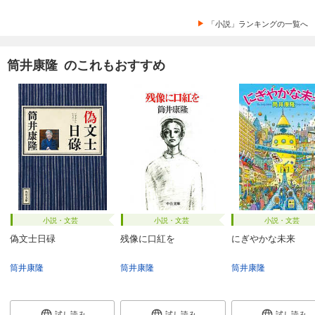
「小説」ランキングの一覧へ
筒井康隆 のこれもおすすめ
小説・文芸
小説・文芸
小説・文芸
偽文士日碌
残像に口紅を
にぎやかな未来
筒井康隆
筒井康隆
筒井康隆
試し読み
試し読み
試し読み