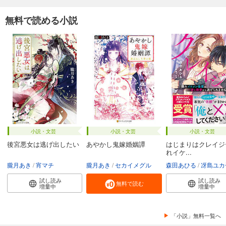
無料で読める小説
小説・文芸
小説・文芸
小説・文芸
後宮悪女は逃げ出したい
あやかし鬼嫁婚姻譚
はじまりはクレイジ
れイケ...
朧月あき
宵マチ
朧月あき
セカイメグル
森田あひる
冴島ユカ
試し読み
試し読み
無料で読む
増量中
増量中
「小説」無料一覧へ