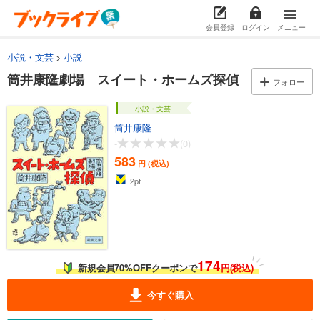
会員登録
ログイン
メニュー
小説・文芸
小説
筒井康隆劇場 スイート・ホームズ探偵
フォロー
小説・文芸
筒井康隆
-
(0)
583
円 (税込)
2
pt
174
新規会員70%OFFクーポンで
円(税込)
今すぐ購入