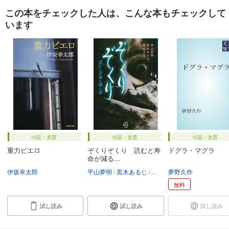
この本をチェックした人は、こんな本もチェックして
います
小説・文芸
小説・文芸
小説・文芸
重力ピエロ
ぞくりぞくり 読むと寿
ドグラ・マグラ
命が減る...
伊坂幸太郎
平山夢明
黒木あるじ
冨士玉目
夢野久作
無料
試し読み
試し読み
試し読み