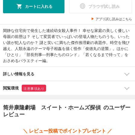
カートに入れる
ブラウザ試し読み
アプリ試し読みはこちら
閑静な住宅街で発生した連続幼女殺人事件！ 幸せな家庭の美しく優しい
母親の前歴は？ そして変質者でいっぱいの登場人物たちのうち、いった
い誰が犯人なのか？ 謎と笑いに満ちた傑作推理劇の表題作。時空を飛び
越え、人類永遠のテーマ母子相姦を描く怪作「俊徳丸の逆襲」。ほかに
「ひとり」「部長刑事―刑事たちのロンド」「若くなるまで待って」を
おさめるバラエティー編。
詳しい情報を見る
閲覧環境
注意事項あり
筒井康隆劇場 スイート・ホームズ探偵 のユーザー
レビュー
＼ レビュー投稿でポイントプレゼント ／