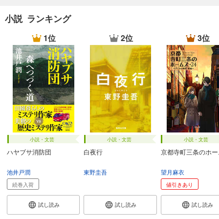
小説 ランキング
1位
2位
3位
小説・文芸
小説・文芸
小説・文芸
ハヤブサ消防団
白夜行
京都寺町三条のホー
池井戸潤
東野圭吾
望月麻衣
続巻入荷
値引きあり
試し読み
試し読み
試し読み