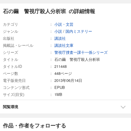
石の繭 警視庁殺人分析班 の詳細情報
カテゴリ
小説・文芸
ジャンル
小説
/
国内ミステリー
出版社
講談社
掲載誌・レーベル
講談社文庫
シリーズ
警視庁捜査一課十一係シリーズ
タイトル
石の繭 警視庁殺人分析班
タイトルID
211448
ページ数
448ページ
電子版発売日
2013年06月14日
コンテンツ形式
EPUB
サイズ(目安)
1MB
閲覧環境
作品・作者をフォローする