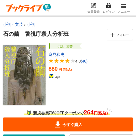
会員登録
ログイン
メニュー
小説・文芸
小説
石の繭 警視庁殺人分析班
フォロー
小説・文芸
麻見和史
4.0
(46)
880
円 (税込)
4
pt
264
新規会員70%OFFクーポンで
円(税込)
今すぐ購入