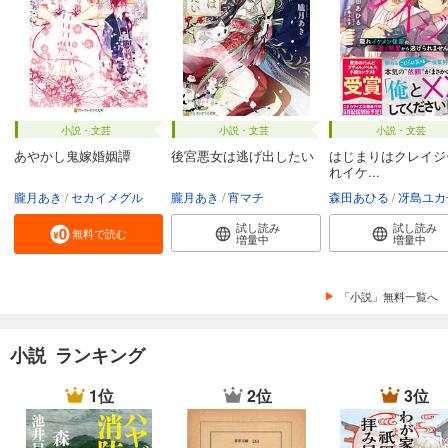
小説・文芸
小説・文芸
小説・文芸
あやかし鬼嫁婚姻譚
後宮悪女は逃げ出したい
はじまりはクレイジ
れイケ...
朧月あき
セカイメグル
朧月あき
宵マチ
森田あひる
冴島ユカ
試し読み
試し読み
無料で読む
増量中
増量中
「小説」無料一覧へ
小説 ランキング
1位
2位
3位