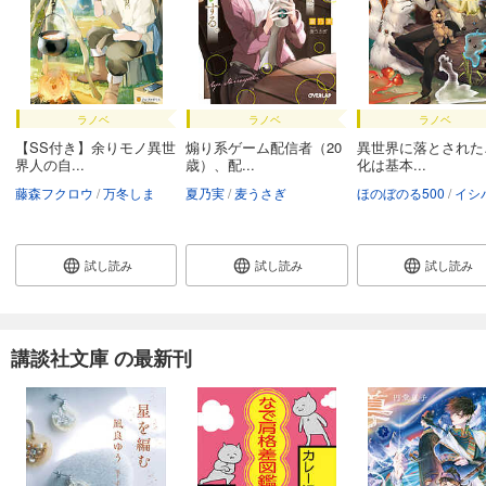
ラノベ
ラノベ
ラノベ
【SS付き】余りモノ異世
煽り系ゲーム配信者（20
異世界に落とされた
界人の自...
歳）、配...
化は基本...
藤森フクロウ
万冬しま
夏乃実
麦うさぎ
ほのぼのる500
イシバシヨウ
試し読み
試し読み
試し読み
講談社文庫 の最新刊