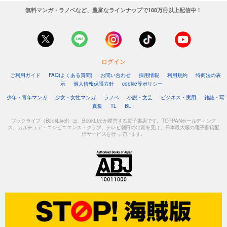
無料マンガ・ラノベなど、豊富なラインナップで188万冊以上配信中！
ログイン
ご利用ガイド
FAQ(よくある質問)
お問い合わせ
採用情報
利用規約
特商法の表
示
個人情報保護方針
cookie等ポリシー
少年・青年マンガ
少女・女性マンガ
ラノベ
小説・文芸
ビジネス・実用
雑誌・写
真集
TL
BL
ブックライブ（BookLive!）は、BookLiveが運営する電子書店です。TOPPANホールディング
ス、カルチュア・コンビニエンス・クラブ、テレビ朝日の出資を受け、日本最大級の電子書籍配
信サービスを行っています。