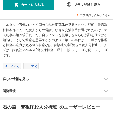
カートに入れる
ブラウザ試し読み
アプリ試し読みはこちら
モルタルで石像のごとく固められた変死体が発見された。翌朝、愛宕署
特捜本部に入った犯人からの電話。なぜか交渉相手に選ばれたのは、新
人刑事の如月塔子だった。自らヒントを提示しながら頭脳戦を仕掛ける
知能犯。そして警察を愚弄するかのように第二の事件が――緻密な推理
と捜査の迫力が光る傑作警察小説! 講談社文庫｢警視庁殺人分析班｣シリー
ズは、講談社ノベルス｢警視庁捜査一課十一係｣シリーズと同一シリーズ
です。
メディア化
ドラマ化
詳しい情報を見る
閲覧環境
石の繭 警視庁殺人分析班 のユーザーレビュー