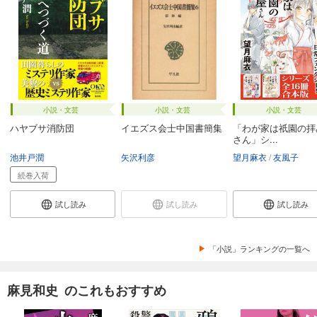
小説・文芸
小説・文芸
小説・文芸
ハヤブサ消防団
イエズス会士中国書簡集
「わが家は祇園の拝
さん」シ...
池井戸潤
矢沢利彦
望月麻衣
友風子
続巻入荷
試し読み
試し読み
試し読み
「小説」ランキングの一覧へ
麻見和史 のこれもおすすめ