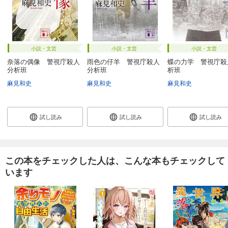
小説・文芸
小説・文芸
小説・文芸
奈落の偶像 警視庁殺人
雨色の仔羊 警視庁殺人
蝶の力学 警視庁殺
分析班
分析班
析班
麻見和史
麻見和史
麻見和史
試し読み
試し読み
試し読み
この本をチェックした人は、こんな本もチェックして
います