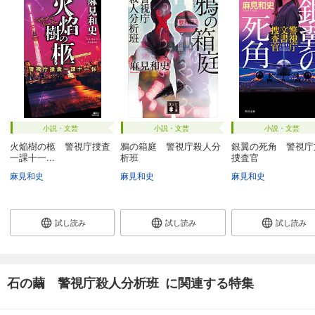
小説・文芸
小説・文芸
小説・文芸
火焔樹の柩 警視庁捜査
鴉の箱庭 警視庁殺人分
銀翼の死角 警視庁
一課十一...
析班
捜査官
麻見和史
麻見和史
麻見和史
試し読み
試し読み
試し読み
石の繭 警視庁殺人分析班 に関連する特集