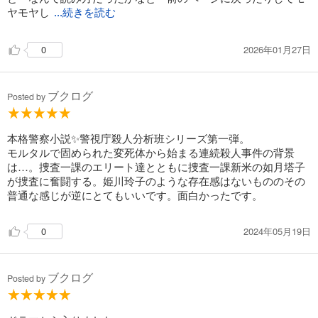
ヤモヤし
...続きを読む
2026年01月27日
0
ブクログ
Posted by
本格警察小説✨警視庁殺人分析班シリーズ第一弾。
モルタルで固められた変死体から始まる連続殺人事件の背景
は…。捜査一課のエリート達とともに捜査一課新米の如月塔子
が捜査に奮闘する。姫川玲子のような存在感はないもののその
普通な感じが逆にとてもいいです。面白かったです。
2024年05月19日
0
ブクログ
Posted by