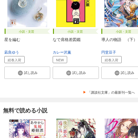
小説・文芸
小説・文芸
小説・文芸
星を編む
なで肩格差図鑑
導人の物語 （下）
凪良ゆう
カレー沢薫
円堂豆子
続巻入荷
NEW
続巻入荷
試し読み
試し読み
試し読み
「講談社文庫」の最新刊一覧へ
無料で読める小説