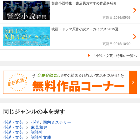
警察小説特集！書店員おすすめ作品を紹介
更新日:2016/05/06
映画・ドラマ原作小説アーカイブス 2015夏
更新日:2015/10/02
「小説・文芸」特集の一覧へ
同じジャンルの本を探す
小説・文芸
>
小説
/
国内ミステリー
小説・文芸
>
麻見和史
小説・文芸
>
講談社
小説・文芸
>
講談社文庫