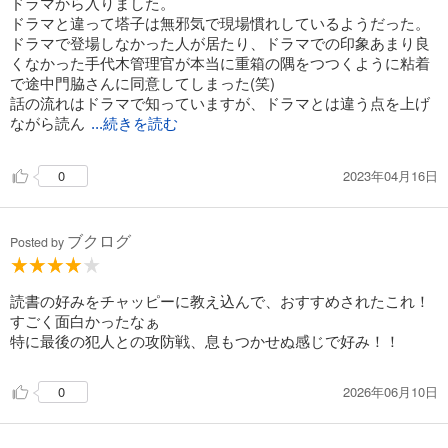
ドラマから入りました。
ドラマと違って塔子は無邪気で現場慣れしているようだった。
ドラマで登場しなかった人が居たり、ドラマでの印象あまり良
くなかった手代木管理官が本当に重箱の隅をつつくように粘着
で途中門脇さんに同意してしまった(笑)
話の流れはドラマで知っていますが、ドラマとは違う点を上げ
ながら読ん
...続きを読む
2023年04月16日
0
ブクログ
Posted by
読書の好みをチャッピーに教え込んで、おすすめされたこれ！
すごく面白かったなぁ
特に最後の犯人との攻防戦、息もつかせぬ感じで好み！！
2026年06月10日
0