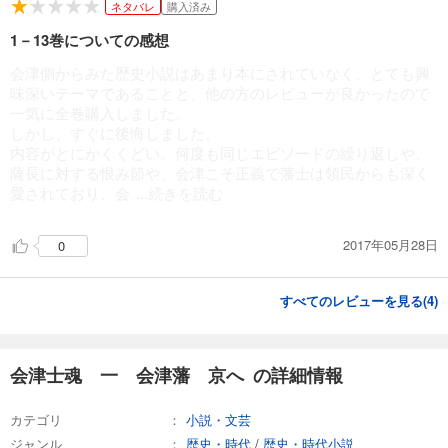
ネタバレ
購入済み
1－13巻についての感想
会津側からみた歴史小説はあまり本にされていなく、とても興
味深いテーマであることと、他の方のレビューが良かったので
一気に全巻購入しました。
しかし、すぐに後悔しました。
内容がとにかくくどい。何度も同じエピソードの繰り返しや、
薩長に対する恨み節や、会津こそ正義で藩士は領民からも深く
愛されており、会
...続きを読む
2017年05月28日
0
すべてのレビューを見る(
4
)
会津士魂 一 会津藩 京へ の詳細情報
カテゴリ
小説・文芸
ジャンル
歴史・時代
/
歴史・時代小説