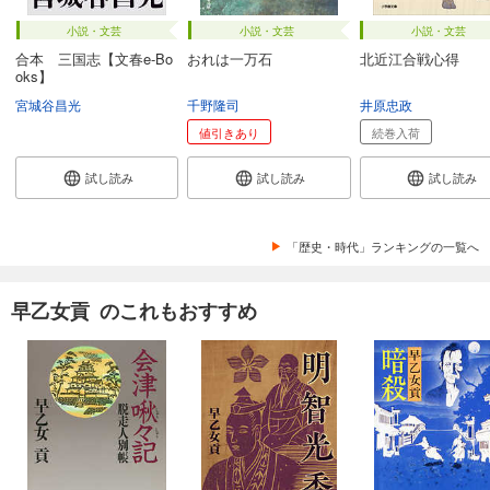
小説・文芸
小説・文芸
小説・文芸
合本 三国志【文春e-Bo
おれは一万石
北近江合戦心得
oks】
宮城谷昌光
千野隆司
井原忠政
値引きあり
続巻入荷
試し読み
試し読み
試し読み
「歴史・時代」ランキングの一覧へ
早乙女貢 のこれもおすすめ