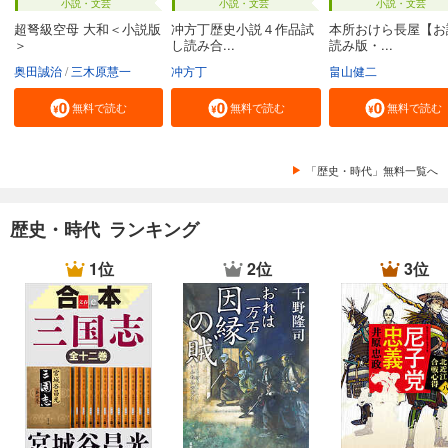
小説・文芸
小説・文芸
小説・文芸
超弩級空母 大和＜小説版
冲方丁歴史小説４作品試
本所おけら長屋【お
＞
し読み合...
読み版・...
奥田誠治
三木原慧一
冲方丁
畠山健二
無料で読む
無料で読む
無料で読む
「歴史・時代」無料一覧へ
歴史・時代 ランキング
1位
2位
3位