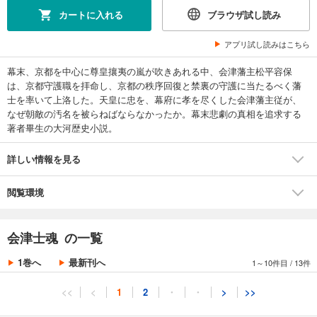
カートに入れる
ブラウザ試し読み
アプリ試し読みはこちら
幕末、京都を中心に尊皇攘夷の嵐が吹きあれる中、会津藩主松平容保
は、京都守護職を拝命し、京都の秩序回復と禁裏の守護に当たるべく藩
士を率いて上洛した。天皇に忠を、幕府に孝を尽くした会津藩主従が、
なぜ朝敵の汚名を被らねばならなかったか。幕末悲劇の真相を追求する
著者畢生の大河歴史小説。
詳しい情報を見る
閲覧環境
会津士魂 の一覧
1巻へ
最新刊へ
1～10件目
/
13件
<<
<
1
2
・
・
>
>>