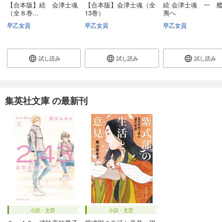
【合本版】続 会津士魂
【合本版】会津士魂（全
続 会津士魂 一 
（全８巻...
13巻）
夷へ
早乙女貢
早乙女貢
早乙女貢
試し読み
試し読み
試し読み
集英社文庫 の最新刊
小説・文芸
小説・文芸