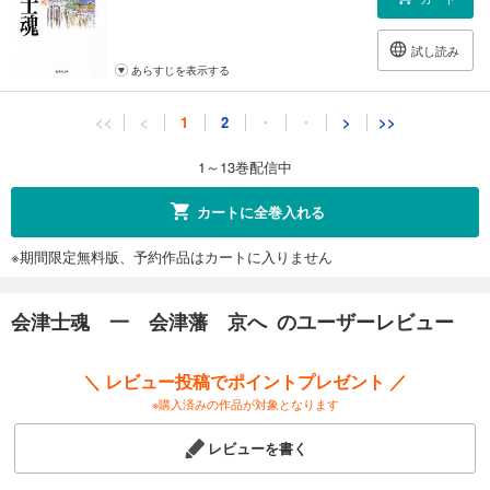
試し読み
あらすじを表示する
会津士魂 十一 北越戦争
<<
<
1
2
・
・
>
>>
555
円 (税込)
カート
1～13巻配信中
試し読み
カートに全巻入れる
あらすじを表示する
※期間限定無料版、予約作品はカートに入りません
会津士魂 十二 白虎隊の悲歌
440
円 (税込)
カート
会津士魂 一 会津藩 京へ のユーザーレビュー
試し読み
＼ レビュー投稿でポイントプレゼント ／
あらすじを表示する
※購入済みの作品が対象となります
会津士魂 十三 鶴ヶ城落つ
レビューを書く
555
円 (税込)
カート