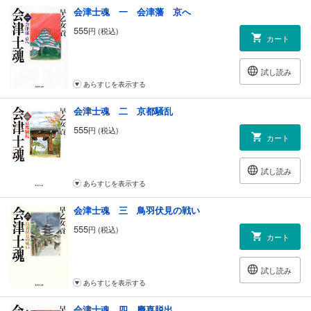
会津士魂 一 会津藩 京へ
555
円 (税込)
カート
試し読み
あらすじを表示する
会津士魂 二 京都騒乱
555
円 (税込)
カート
試し読み
あらすじを表示する
会津士魂 三 鳥羽伏見の戦い
555
円 (税込)
カート
試し読み
あらすじを表示する
会津士魂 四 慶喜脱出