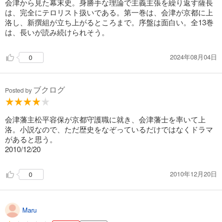
会津から見た幕末史。身勝手な理論で主義主張を繰り返す薩長
は、完全にテロリスト扱いである。第一巻は、会津が京都に上
洛し、新撰組が立ち上がるところまで。序盤は面白い。全13巻
は、長いが読み続けられそう。
2024年08月04日
0
ブクログ
Posted by
会津藩主松平容保が京都守護職に就き、会津藩士を率いて上
洛。小説なので、ただ歴史をなぞっているだけではなくドラマ
があると思う。
2010/12/20
2010年12月20日
0
Maru