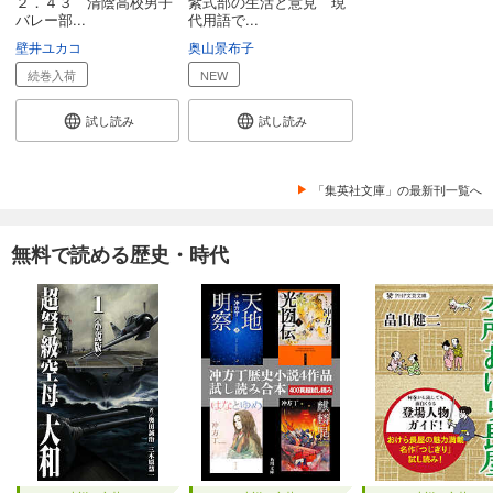
２．４３ 清陰高校男子
紫式部の生活と意見 現
バレー部...
代用語で...
壁井ユカコ
奥山景布子
続巻入荷
NEW
試し読み
試し読み
「集英社文庫」の最新刊一覧へ
無料で読める歴史・時代