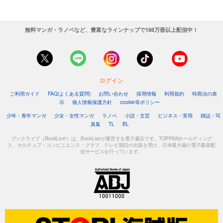
無料マンガ・ラノベなど、豊富なラインナップで188万冊以上配信中！
ログイン
ご利用ガイド
FAQ(よくある質問)
お問い合わせ
採用情報
利用規約
特商法の表
示
個人情報保護方針
cookie等ポリシー
少年・青年マンガ
少女・女性マンガ
ラノベ
小説・文芸
ビジネス・実用
雑誌・写
真集
TL
BL
ブックライブ（BookLive!）は、BookLiveが運営する電子書店です。TOPPANホールディング
ス、カルチュア・コンビニエンス・クラブ、テレビ朝日の出資を受け、日本最大級の電子書籍配
信サービスを行っています。