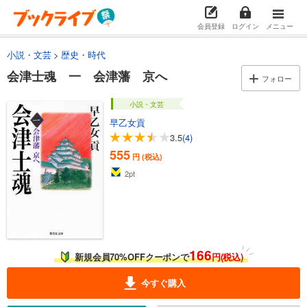
会員登録
ログイン
メニュー
小説・文芸
歴史・時代
会津士魂 一 会津藩 京へ
フォロー
小説・文芸
早乙女貢
3.5
(4)
555
円 (税込)
2
pt
166
新規会員70%OFFクーポンで
円(税込)
今すぐ購入