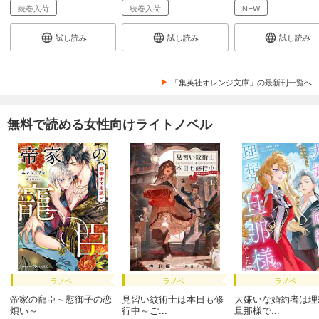
続巻入荷
続巻入荷
NEW
試し読み
試し読み
試し読み
「集英社オレンジ文庫」の最新刊一覧へ
無料で読める女性向けライトノベル
ラノベ
ラノベ
ラノベ
帝家の寵臣～慰御子の恋
見習い紋術士は本日も修
大嫌いな婚約者は理
煩い～
行中～ご...
旦那様で...