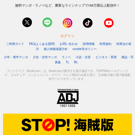
無料マンガ・ラノベなど、豊富なラインナップで188万冊以上配信中！
ログイン
ご利用ガイド
FAQ(よくある質問)
お問い合わせ
採用情報
利用規約
特商法の表
示
個人情報保護方針
cookie等ポリシー
少年・青年マンガ
少女・女性マンガ
ラノベ
小説・文芸
ビジネス・実用
雑誌・写
真集
TL
BL
ブックライブ（BookLive!）は、BookLiveが運営する電子書店です。TOPPANホールディング
ス、カルチュア・コンビニエンス・クラブ、テレビ朝日の出資を受け、日本最大級の電子書籍配
信サービスを行っています。