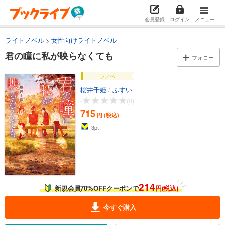
会員登録
ログイン
メニュー
ライトノベル
女性向けライトノベル
君の瞳に私が映らなくても
フォロー
ラノベ
櫻井千姫
/
ふすい
-
(0)
715
円 (税込)
3
pt
214
新規会員70%OFFクーポンで
円(税込)
今すぐ購入