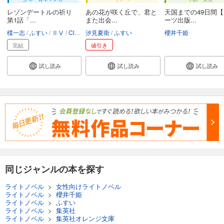
レゾンデートルの祈り
あの花が咲く丘で、君と
天国までの49日間
第1話「...
また出会...
ーツ出版...
楪一志
ふすい
ⅡⅤ
Clappers
汐見夏衛
ふすい
櫻井千姫
完結
値引き
試し読み
試し読み
試し読み
同じジャンルの本を探す
ライトノベル
>
女性向けライトノベル
ライトノベル
>
櫻井千姫
ライトノベル
>
ふすい
ライトノベル
>
集英社
ライトノベル
>
集英社オレンジ文庫