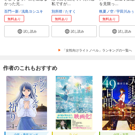
かった元...
私ですが...
を見限っ...
百門一新
浅島ヨシユキ
別所燈
たすく
晩夏ノ空
宇田川みぅ
無料あり
無料あり
無料あり
試し読み
試し読み
試し読み
「女性向けライトノベル」ランキングの一覧へ
作者のこれもおすすめ
少年・青年マンガ
ラノベ
小説・文芸