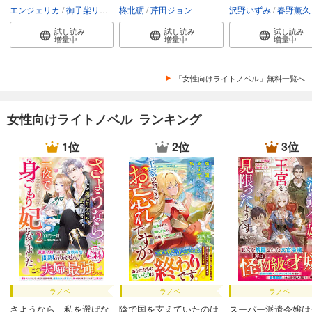
エンジェリカ
御子柴リョウ
柊北砺
芹田ジョン
沢野いずみ
春野薫久
試し読み
試し読み
試し読み
増量中
増量中
増量中
「女性向けライトノベル」無料一覧へ
女性向けライトノベル ランキング
1位
2位
3位
ラノベ
ラノベ
ラノベ
さようなら、私を選ばな
陰で国を支えていたのは
スーパー派遣令嬢は