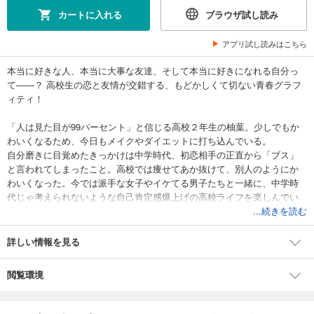
カートに入れる
ブラウザ試し読み
アプリ試し読みはこちら
本当に好きな人、本当に大事な友達、そして本当に好きになれる自分っ
て――？ 高校生の恋と友情が交錯する、もどかしくて切ない青春グラフ
ィティ！
「人は見た目が99パーセント」と信じる高校２年生の柚葉。少しでもか
わいくなるため、今日もメイクやダイエットに打ち込んでいる。
自分磨きに目覚めたきっかけは中学時代、初恋相手の正直から「ブス」
と言われてしまったこと。高校では痩せてあか抜けて、別人のようにか
わいくなった。今では派手な女子やイケてる男子たちと一緒に、中学時
代じゃ考えられないような自己肯定感爆上げの高校ライフを楽しんでい
る。
...続きを読む
そんな夏休み明けのある日、真面目系のイケメン転校生・純晴くんが柚
葉のクラスにやって来た。一目惚れした柚葉が思いついたのは、純晴く
詳しい情報を見る
んの好きそうなタイプに寄せること。読書にチャレンジしたり、黒髪に
戻したりして「清純派アピール」をしてみるけれど、なかなか振り向い
閲覧環境
てもらえない。どうやら彼は、柚葉の地味な幼馴染・つぐみに想いを寄
せている様子で・・・・・・？