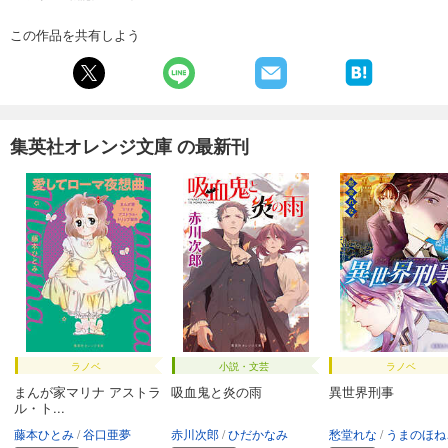
この作品を共有しよう
集英社オレンジ文庫 の最新刊
ラノベ
小説・文芸
ラノベ
まんが家マリナ アストラ
吸血鬼と炎の雨
異世界刑事
ル・ト...
藤本ひとみ
谷口亜夢
赤川次郎
ひだかなみ
愁堂れな
うまのほね