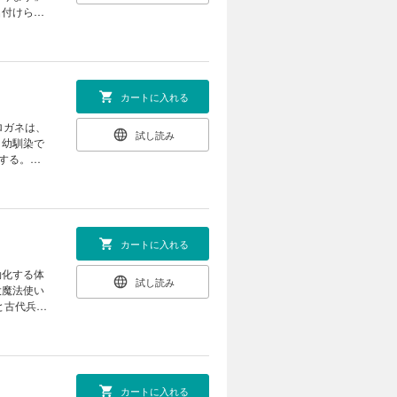
名付けられ
わってい
た。魔法使
カートに入れる
ロガネは、
試し読み
、幼馴染で
する。
シロガネは
される激動
カートに入れる
効化する体
試し読み
大魔法使い
と古代兵器
・・・・。
カートに入れる