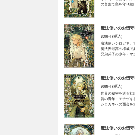
の言葉で島を守り続
た少年によって、静
く。ヒマワリは並々
いの留守を預かる「
魔法使いのお留守
836円 (税込)
魔法使いシロガネ、
魔法界最高の権威で
兄弟弟子の少年・マ
が、大会の最中にマ
なぜ大魔法使いとな
の下巻！
魔法使いのお留守
968円 (税込)
世界の秘密を巡る壮
質の青年・モチヅキ
シロガネへの面会を
のアオだったが、「
前作『魔法使いのお
魔法使いのお留守