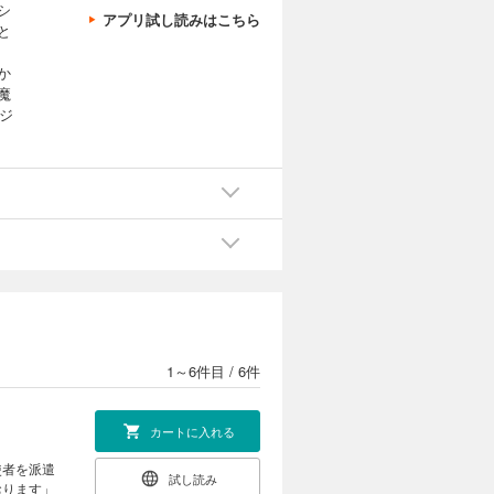
シ
アプリ試し読みはこちら
と
か
魔
ジ
1～6件目
/
6件
カートに入れる
使者を派遣
試し読み
おります」