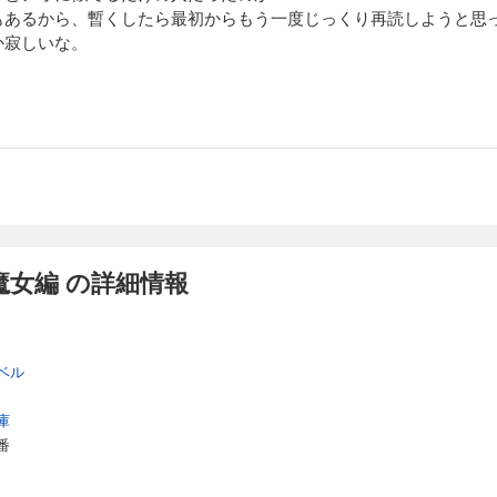
もあるから、暫くしたら最初からもう一度じっくり再読しようと思
か寂しいな。
女編 の詳細情報
ベル
庫
番