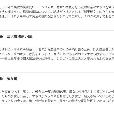
し、不老で美貌の魔法使い――シロガネ。魔女の生贄となった幼馴染のマホロを救
方法を探すうち、原初の魔法についての記述があるとされる『緑玉碑文』の存在を
法使い・ミロクを尋ねて黄金の谷間を訪れたシロガネに対し、ミロクの弟子である
こか惹かれていくが・・・・・・。シロガネが世界各地を旅するうちに名声を得て
るまでを描く『魔法使いのお留守番』シリーズ過去編。
番 四大魔法使い編
た幼馴染・マホロを解放し、世界から魔法そのものを消し去るため、四大魔法使い
ヒマワリ。東のオグリは姿をくらませ、魔法の師である西のアンナからはすでにブ
――史上最年少で四大魔法使いに就任し、シロガネに並ぶ天才と謳われる北のタタ
は、人の言葉を話すシロクマに出会う。人間を遠ざけ動物たちに囲まれて暮らすタ
り、古代超文明の青銅人形を再現・開発した人型兵器を「実験」と称しクロとアオ
・。 竜×兵器×少年の疑似家族が紡ぐ王道ファンタジーシリーズ、終結章・前編！
番 魔女編
した存在である「魔女」。66年に一度の暁祭の夜、魔女に依り代として捧げられた
ふたりの少女と出会う。マホロがシラユキと名付けた少女は「迎えを待っているの
もうひとりの少女は、依り代が辿る運命と、魔女への壮大な反乱計画をマホロに語
方、ついに再び魔女のもとへと辿りついたヒマワリたち。世界から魔法を消し去る
ヒマワリたちの前に、はるか昔に魔女を守護したと言われる伝説の存在「薔薇の騎