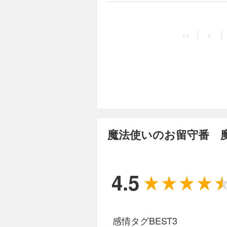
はだかり!? 王道
<<
<
魔法使いのお留守番 
4.5
感情タグBEST3