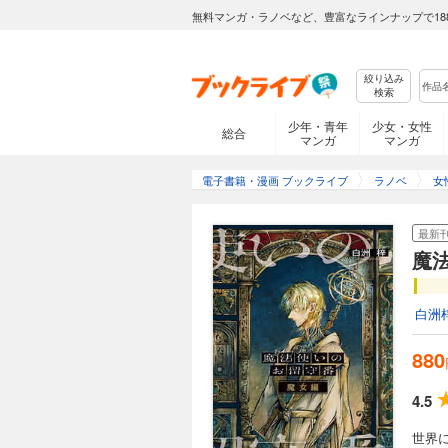
無料マンガ・ラノベなど、豊富なラインナップで18
絞り込み
検索
少年・青年
少女・女性
総合
マンガ
マンガ
電子書籍・漫画 ブックライブ
ラノベ
女
最新
魔
白洲
880
4.5
世界