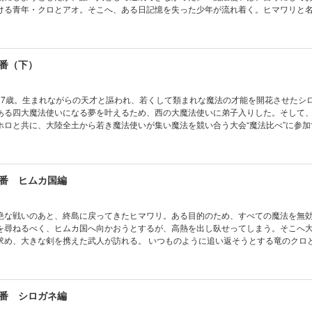
ける青年・クロとアオ。そこへ、ある日記憶を失った少年が流れ着く。ヒマワリと
かだった島の暮らしは一変、長らく時が止まったようだったクロの心は少しずつ変
ならぬ魔法の才能を開花させていくが、それはどこかシロガネを思わせるものだっ
家族」の、輝く宝物のような日々を描く上巻！
番（下）
17歳。生まれながらの天才と謳われ、若くして類まれな魔法の才能を開花させたシ
ある四大魔法使いになる夢を叶えるため、西の大魔法使いに弟子入りした。そして
ホロと共に、大陸全土から若き魔法使いが集い魔法を競い合う大会“魔法比べ”に参加
ホロが忽然と姿を消してしまう。彼を必死に探すシロガネが見たものとは……？ 
り、不老不死の秘術を得るに至ったのか。未来と過去が交差し、世界の真実が明か
番 ヒムカ国編
絶な戦いのあと、終島に戻ってきたヒマワリ。ある目的のため、すべての魔法を無
を尋ねるべく、ヒムカ国へ向かおうとするが、高熱を出し臥せってしまう。そこへ
求め、大きな剣を携えた武人が訪れる。 いつものように追い返そうとする竜のクロ
誰にも抜けない剣を抜いて欲しい」という武人の頼みにヒマワリが興味を示し・・
留守番』で語られなかったその後を描く、待望の続編始動！
番 シロガネ編