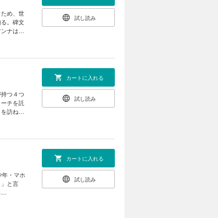
うため、世
試し読み
知る。碑文
アンナは不
大魔法使い
カートに入れる
が持つ４つ
試し読み
ローチを託
ラを訪ね、
タラは、優
へけしかけ
カートに入れる
少年・マホ
試し読み
よ」と言
る
ため、とあ
士」が立ち