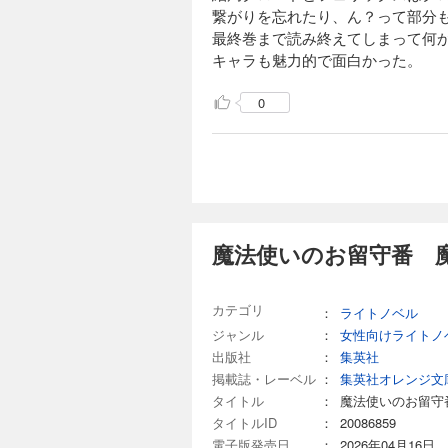
繋がりを忘れたり、ん？って部分
最終巻まで読み終えてしまって何
キャラも魅力的で面白かった。
0
魔法使いのお留守番 魔
カテゴリ
：
ライトノベル
ジャンル
：
女性向けライトノ
出版社
：
集英社
掲載誌・レーベル
：
集英社オレンジ文
タイトル
：
魔法使いのお留守
タイトルID
：
20086859
電子版発売日
：
2026年04月16日