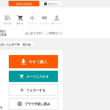
無料会員登録
ログイン
歴
My本棚
カート
フォロー
クーポン
Myページ
雑誌
はじめての方へ
ご利用ガイド
写真集
法使いのお留守番 魔女編
今すぐ購入
カートに入れる
フォローする
ブラウザ試し読み
代