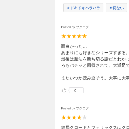
＃ドキドキハラハラ
＃切ない
Posted by
ブクログ
面白かった…
あまりにも好きなシリーズすぎる
最後は魔法を断ち切る話だとわか
ろもバチッと回収されて、大満足
またいつか読み返そう。大事に大
0
Posted by
ブクログ
結局クロードとフェリックスはク