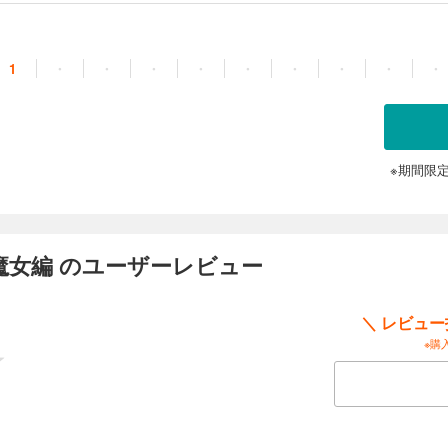
ファンタジーシリーズ、二ヵ月連続刊行の終結章・後編！
1
・
・
・
・
・
・
・
・
・
※期間限
魔女編 のユーザーレビュー
＼ レビュ
※購