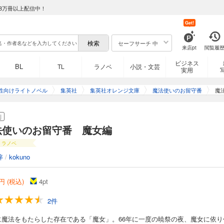
8万冊以上配信中！
Get!
セーフサーチ 中
来店pt
閲覧履
ビジネス
BL
TL
ラノベ
小説・文芸
実用
性向けライトノベル
集英社
集英社オレンジ文庫
魔法使いのお留守番
魔
刊
法使いのお留守番 魔女編
ラノベ
梓
/
kokuno
円 (税込)
4
pt
2件
に魔法をもたらした存在である「魔女」。66年に一度の暁祭の夜、魔女に依り