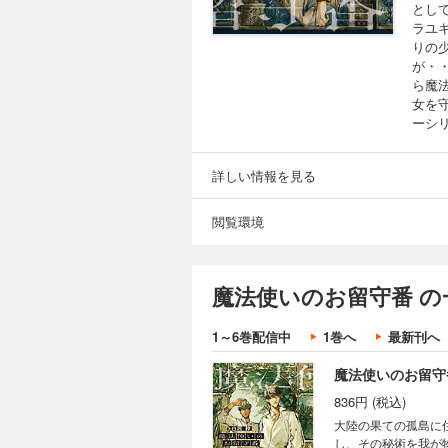
とし
ラユ
りの
が・
ら魔
女を
ーシ
詳しい情報を見る
閲覧環境
魔法使いのお留守番 の
1～6巻配信中
1巻へ
最新刊へ
魔法使いのお留守
836円 (税込)
大陸の果ての孤島に
し、その秘術を我が