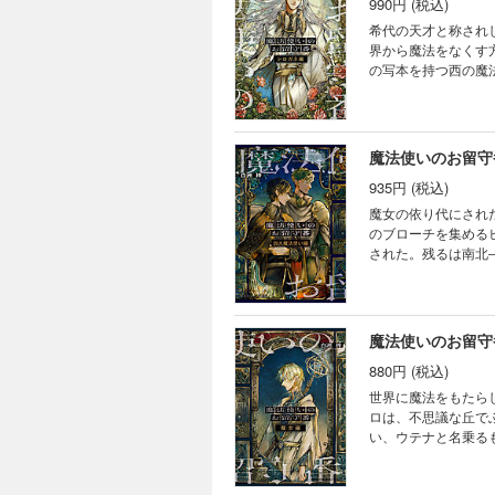
990円 (税込)
希代の天才と称され
界から魔法をなくす
の写本を持つ西の魔
信感を抱きつつもど
と呼ばれ、終島に至
魔法使いのお留守
935円 (税込)
魔女の依り代にされ
のブローチを集める
された。残るは南北
黒の岬を訪れた一行
れた魔道具師でもあ
てくるが・・・・・
魔法使いのお留守
880円 (税込)
世界に魔法をもたら
ロは、不思議な丘で
い、ウテナと名乗る
が・・・・・・。一
る秘策を実行に移す