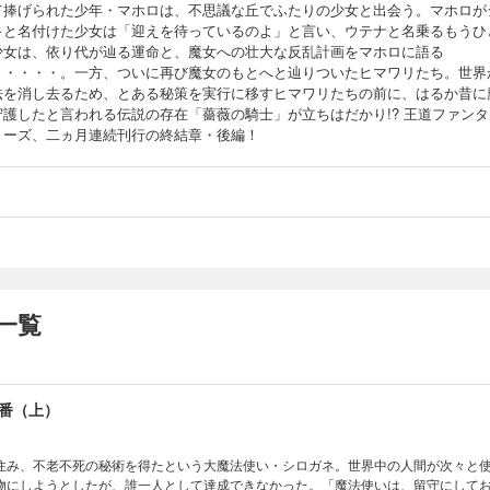
て捧げられた少年・マホロは、不思議な丘でふたりの少女と出会う。マホロが
キと名付けた少女は「迎えを待っているのよ」と言い、ウテナと名乗るもうひ
少女は、依り代が辿る運命と、魔女への壮大な反乱計画をマホロに語る
・・・・・。一方、ついに再び魔女のもとへと辿りついたヒマワリたち。世界
法を消し去るため、とある秘策を実行に移すヒマワリたちの前に、はるか昔に
守護したと言われる伝説の存在「薔薇の騎士」が立ちはだかり!? 王道ファンタ
リーズ、二ヵ月連続刊行の終結章・後編！
一覧
番（上）
住み、不老不死の秘術を得たという大魔法使い・シロガネ。世界中の人間が次々と
物にしようとしたが、誰一人として達成できなかった。「魔法使いは、留守にして