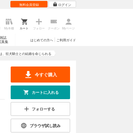
無料会員登録
ログイン
歴
My本棚
カート
フォロー
クーポン
Myページ
雑誌
はじめての方へ
ご利用ガイド
写真集
は、狂犬騎士との結婚を命じられる
今すぐ購入
カートに入れる
フォローする
ブラウザ試し読み