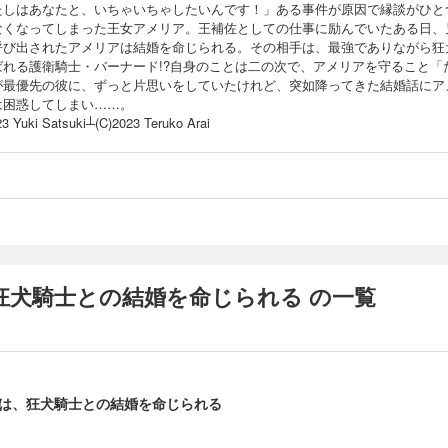
たしはあなたと、いちゃいちゃしたいんです！」ある事件が原因で縁談がひと
なくなってしまった王女アメリア。王補佐としての仕事に励んでいたある日、
呼び出されたアメリアは結婚を命じられる。その相手は、最強でありながら狂
ばれる護衛騎士・バーナード!?自身のことは二の次で、アメリアを守ること「
が最優先の彼に、ずっと片思いをしていたけれど、突如降ってきた結婚話にア
は困惑してしまい……。
23 Yuki Satsuki┴(C)2023 Teruko Arai
狂犬騎士との結婚を命じられる の一覧
は、狂犬騎士との結婚を命じられる