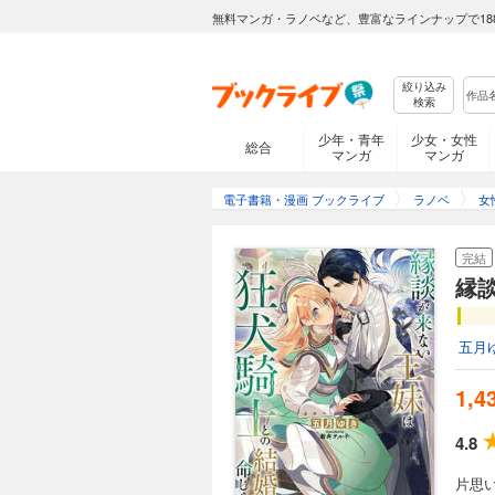
無料マンガ・ラノベなど、豊富なラインナップで18
絞り込み
検索
少年・青年
少女・女性
総合
マンガ
マンガ
電子書籍・漫画 ブックライブ
ラノベ
女
完結
縁
五月
1,4
4.8
片思