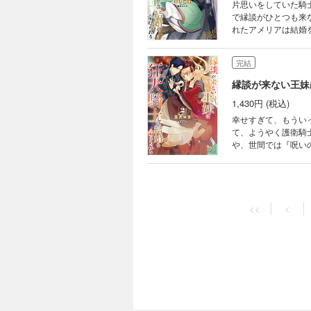
片思いをしていた騎
で縁談がひとつも来
れたアメリアは結婚
ことは二の次で、ア
結婚話にアメリアは困惑してし
完結
縁談が来ない王妹
1,430円 (税込)
幸せすぎて、もうい
て、ようやく護衛騎
や、世間では『呪い
守ること「だけ」が
騎士がアメリアを救うため、
<<
<