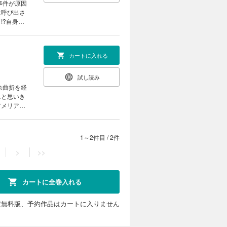
事件が原因
に呼び出さ
!?自身の
降ってきた
カートに入れる
試し読み
余曲折を経
…と思いき
アメリアを
噂を信じた
ko Arai
1～2件目
/
2件
>
>>
カートに全巻入れる
定無料版、予約作品はカートに入りません