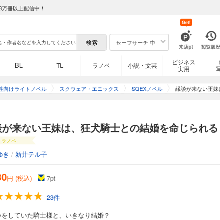
8万冊以上配信中！
Get!
セーフサーチ 中
来店pt
閲覧履
ビジネス
BL
TL
ラノベ
小説・文芸
実用
性向けライトノベル
スクウェア・エニックス
SQEXノベル
縁談が来ない王妹
談が来ない王妹は、狂犬騎士との結婚を命じられる
ラノベ
ゆき
/
新井テル子
30
円 (税込)
7
pt
23件
いをしていた騎士様と、いきなり結婚？