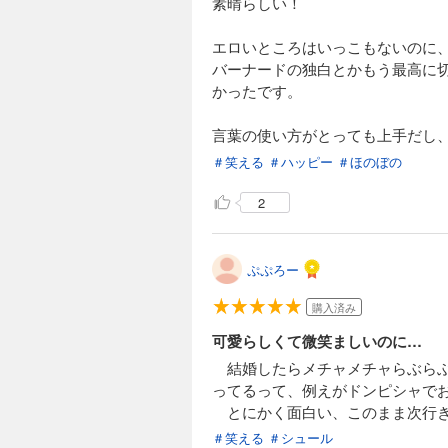
素晴らしい！
エロいところはいっこもないのに
バーナードの独白とかもう最高に
かったです。
言葉の使い方がとっても上手だし
＃笑える
＃ハッピー
＃ほのぼの
2
ぷぷろー
購入済み
可愛らしくて微笑ましいのに…
結婚したらメチャメチャらぶらぶ
ってるって、例えがドンピシャで
とにかく面白い、このまま次行
＃笑える
＃シュール