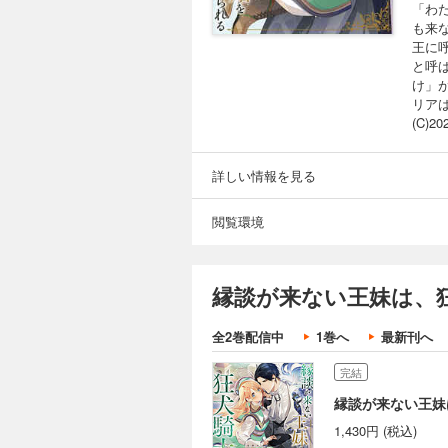
「わ
も来
王に
と呼
け」
リア
(C)20
詳しい情報を見る
閲覧環境
縁談が来ない王妹は、
全2巻配信中
1巻へ
最新刊へ
完結
縁談が来ない王妹
1,430円 (税込)