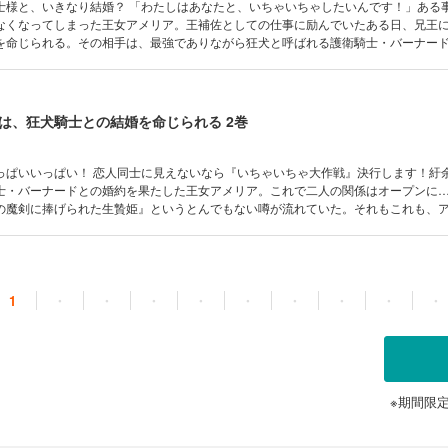
士様と、いきなり結婚？ 「わたしはあなたと、いちゃいちゃしたいんです！」ある
なくなってしまった王女アメリア。王補佐としての仕事に励んでいたある日、兄王
を命じられる。その相手は、最強でありながら狂犬と呼ばれる護衛騎士・バーナード
メリアを守ること「だけ」が最優先の彼に、ずっと片思いをしていたけれど、突如
まい……。 (C)2023 Yuki Satsuki┴(C)2023 Teruko Arai
は、狂犬騎士との結婚を命じられる 2巻
っぱいいっぱい！ 恋人同士に見えないなら『いちゃいちゃ大作戦』決行します！紆
士・バーナードとの婚約を果たした王女アメリア。これで二人の関係はオープンに
の魔剣に捧げられた生贄姫』というとんでもない噂が流れていた。それもこれも、
最優先、害をなす者はすべて排除せんとして恐れられている彼のせい？そして悪い
バーナードに決闘を申し込んできて――!? (C)2024 Yuki Satsuki┴(C)2024 Teru
1
・
・
・
・
・
・
・
・
・
※期間限