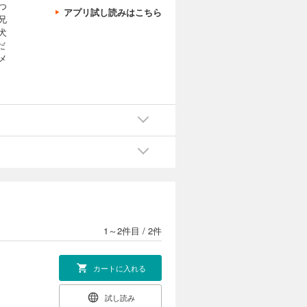
つ
アプリ試し読みはこちら
兄
犬
だ
メ
1～2件目
/
2件
カートに入れる
試し読み