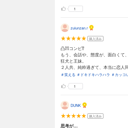
1
zuiunzan.r
購入済み
凸凹コンビ⁇
もう、会話や、態度が、面白くて
狂犬と王妹。
２人共、純粋過ぎて、本当に恋人
＃笑える
＃ドキドキハラハラ
＃カッコ
1
DUNK
購入済み
思考が…