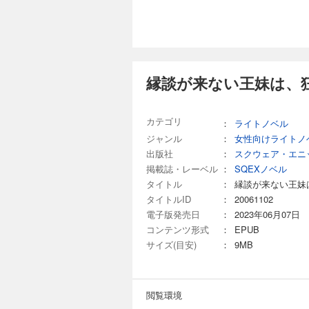
縁談が来ない王妹は、
カテゴリ
：
ライトノベル
ジャンル
：
女性向けライトノ
出版社
：
スクウェア・エニ
掲載誌・レーベル
：
SQEXノベル
タイトル
：
縁談が来ない王妹
タイトルID
：
20061102
電子版発売日
：
2023年06月07日
コンテンツ形式
：
EPUB
サイズ(目安)
：
9MB
閲覧環境