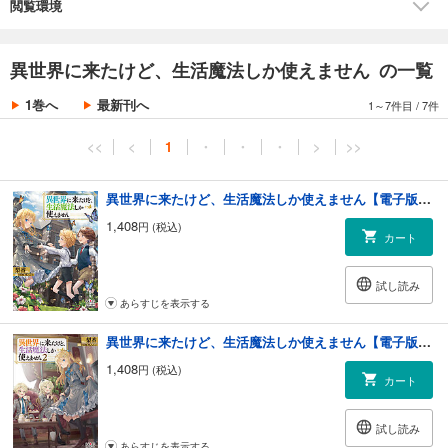
閲覧環境
異世界に来たけど、生活魔法しか使えません の一覧
1巻へ
最新刊へ
1～7件目
/
7件
<<
<
1
・
・
・
>
>>
異世界に来たけど、生活魔法しか使えません【電子版限定書き下ろしSS付】
1,408
円 (税込)
カート
試し読み
あらすじを表示する
異世界に来たけど、生活魔法しか使えません【電子版限定書き下ろしSS付】 2巻
1,408
円 (税込)
カート
試し読み
あらすじを表示する