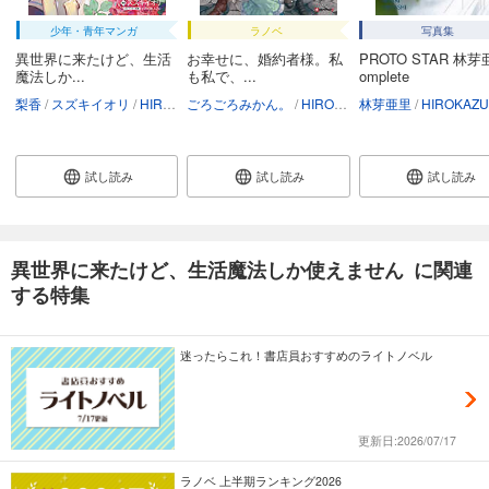
少年・青年マンガ
ラノベ
写真集
異世界に来たけど、生活
お幸せに、婚約者様。私
PROTO STAR 林芽
魔法しか...
も私で、...
omplete
梨香
スズキイオリ
HIROKAZU
ごろごろみかん。
HIROKAZU
林芽亜里
HIROKAZU
試し読み
試し読み
試し読み
異世界に来たけど、生活魔法しか使えません に関連
する特集
迷ったらこれ！書店員おすすめのライトノベル
更新日:2026/07/17
ラノベ 上半期ランキング2026