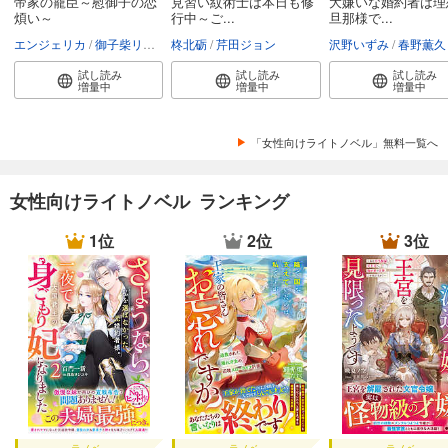
帝家の寵臣～慰御子の恋
見習い紋術士は本日も修
大嫌いな婚約者は理
煩い～
行中～ご...
旦那様で...
エンジェリカ
御子柴リョウ
柊北砺
芹田ジョン
沢野いずみ
春野薫久
試し読み
試し読み
試し読み
増量中
増量中
増量中
「女性向けライトノベル」無料一覧へ
女性向けライトノベル ランキング
1位
2位
3位
ラノベ
ラノベ
ラノベ