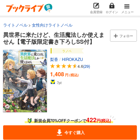
会員登録
ログイン
メニュー
ライトノベル
女性向けライトノベル
異世界に来たけど、生活魔法しか使えま
フォロー
せん【電子版限定書き下ろしSS付】
ラノベ
梨香
/
HIROKAZU
4.6
(29)
1,408
円 (税込)
7
pt
422
新規会員70%OFFクーポンで
円(税込)
今すぐ購入