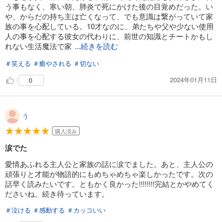
う事もなく、寒い朝、肺炎で死にかけた後の目覚めだった。い
や、からだの持ち主は亡くなって、でも意識は繋がっていて家
族の事を心配している。10才なのに、弟たちや父や少ない使用
人の事を心配する彼女の代わりに、前世の知識とチートかもし
れない生活魔法で家
...続きを読む
＃笑える
＃癒やされる
＃切ない
2024年01月11日
0
う
購入済み
涙でた
愛情あふれる主人公と家族の話に涙でました。あと、主人公の
頑張りと才能が物語的にもめちゃめちゃ楽しかったです。次の
話早く読みたいです。ともかく良かった!!!!!!!!完結とかやめてく
ださいね。続き待っています。
＃泣ける
＃感動する
＃カッコいい