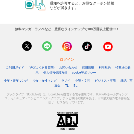
通知を許可すると、お得なクーポン情報
などが届きます。
無料マンガ・ラノベなど、豊富なラインナップで188万冊以上配信中！
ログイン
ご利用ガイド
FAQ(よくある質問)
お問い合わせ
採用情報
利用規約
特商法の表
示
個人情報保護方針
cookie等ポリシー
少年・青年マンガ
少女・女性マンガ
ラノベ
小説・文芸
ビジネス・実用
雑誌・写
真集
TL
BL
ブックライブ（BookLive!）は、BookLiveが運営する電子書店です。TOPPANホールディング
ス、カルチュア・コンビニエンス・クラブ、テレビ朝日の出資を受け、日本最大級の電子書籍配
信サービスを行っています。