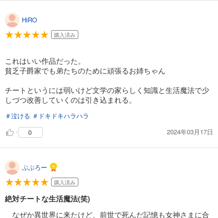
HiRO
購入済み
これはいい作品だった。
貧乏子爵家でも弟たちのために頑張るお姉ちゃん
チートというには弱いけど文学の家らしく知識と生活魔法で少
しづつ改善していくのは引き込まれる。
＃泣ける
＃ドキドキハラハラ
2024年03月17日
0
ぷぷろー
購入済み
絶対チートな生活魔法(笑)
なぜか異世界に来たけど、前世で死んだ記憶も女神さまに合