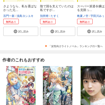
さようなら、私を選ばな
陰で国を支えていたのは
スーパー派遣令嬢は
かった元...
私ですが...
を見限っ...
百門一新
浅島ヨシユキ
別所燈
たすく
晩夏ノ空
宇田川みぅ
無料あり
無料あり
無料あり
試し読み
試し読み
試し読み
「女性向けライトノベル」ランキングの一覧へ
作者のこれもおすすめ