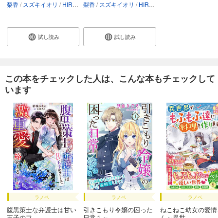
梨香
スズキイオリ
HIROKAZU
梨香
スズキイオリ
HIROKAZU
試し読み
試し読み
この本をチェックした人は、こんな本もチェックして
います
ラノベ
ラノベ
ラノベ
腹黒策士な弁護士は甘い
引きこもり令嬢の困った
ねこねこ幼女の愛情
王子のフ...
日常１～...
ん～異世...