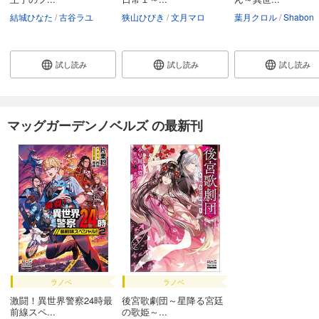
結城ひなた
古谷ラユ
狭山ひびき
文月マロ
葉月クロル
Shabon
試し読み
試し読み
試し読み
マッグガーデンノベルズ の最新刊
ラノベ
ラノベ
激闘！異世界警察24時最
後宮歌劇団～星降る宮廷
前線スペ...
の歌姫～...