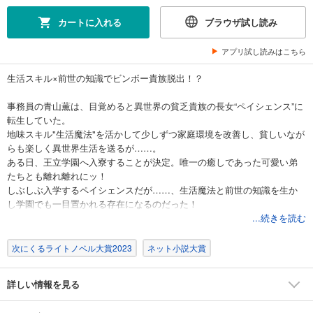
カートに入れる
ブラウザ試し読み
アプリ試し読みはこちら
生活スキル×前世の知識でビンボー貴族脱出！？
事務員の青山薫は、目覚めると異世界の貧乏貴族の長女“ペイシェンス”に
転生していた。
地味スキル"生活魔法"を活かして少しずつ家庭環境を改善し、貧しいなが
らも楽しく異世界生活を送るが……。
ある日、王立学園へ入寮することが決定。唯一の癒しであった可愛い弟
たちとも離れ離れにッ！
しぶしぶ入学するペイシェンスだが……、生活魔法と前世の知識を生か
し学園でも一目置かれる存在になるのだった！
そのせいで王妃や王女さま、同級生の王子さまから目を付けられてしま
...続きを読む
い――！？
――波乱万丈のドキドキ学園生活、スタート！！
次にくるライトノベル大賞2023
ネット小説大賞
詳しい情報を見る