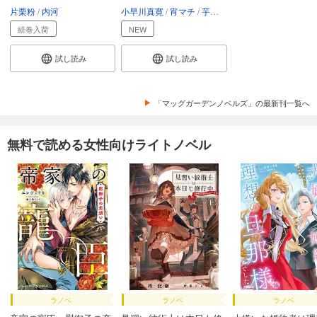
片栗粉
内河
小早川真寛
宵マチ
芋乃しる
続巻入荷
NEW
試し読み
試し読み
「マッグガーデンノベルズ」の最新刊一覧へ
無料で読める女性向けライトノベル
ラノベ
ラノベ
ラノベ