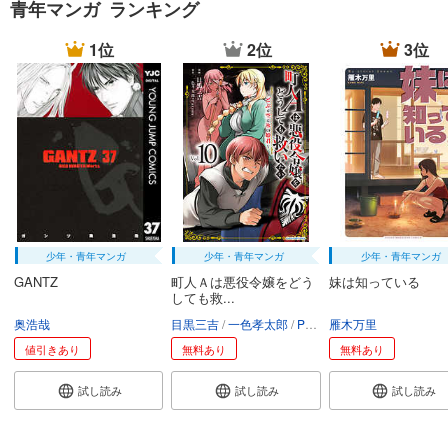
青年マンガ ランキング
1位
2位
3位
少年・青年マンガ
少年・青年マンガ
少年・青年マンガ
GANTZ
町人Ａは悪役令嬢をどう
妹は知っている
しても救...
奥浩哉
目黒三吉
一色孝太郎
Parum
雁木万里
値引きあり
無料あり
無料あり
試し読み
試し読み
試し読み