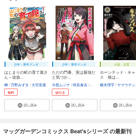
少年・青年マンガ
少年・青年マンガ
小説・文芸
はじまりの町の育て屋さ
ただの門番、実は最強だ
ホーンテッド・キャ
ん～追放...
と気づか...
ス 狼は...
榊
万野みずき
大空若葉
今慈ムジナ
咲良春吉
竹花ノート
櫛木理宇
ヤマウチシ
無料
値引き
試し読み
試し読み
試し読み
マッグガーデンコミックス Beat'sシリーズ の最新刊