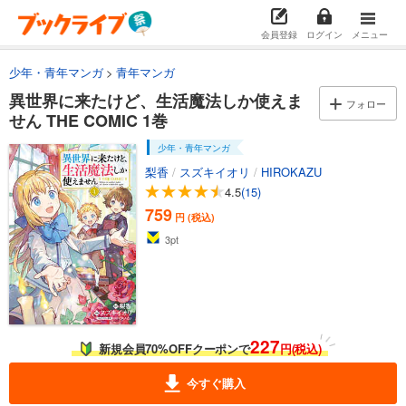
会員登録
ログイン
メニュー
少年・青年マンガ
青年マンガ
異世界に来たけど、生活魔法しか使えま
フォロー
せん THE COMIC 1巻
少年・青年マンガ
梨香
/
スズキイオリ
/
HIROKAZU
4.5
(15)
759
円 (税込)
3
pt
227
新規会員70%OFFクーポンで
円(税込)
今すぐ購入