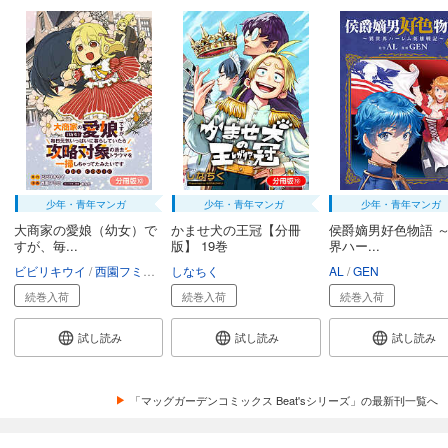
少年・青年マンガ
少年・青年マンガ
少年・青年マンガ
大商家の愛娘（幼女）で
かませ犬の王冠【分冊
侯爵嫡男好色物語 
すが、毎...
版】 19巻
界ハー...
ビビリキウイ
西園フミコ
れんた
しなちく
AL
GEN
続巻入荷
続巻入荷
続巻入荷
試し読み
試し読み
試し読み
「マッグガーデンコミックス Beat'sシリーズ」の最新刊一覧へ