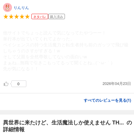
りんりん
ネタバレ
購入済み
他サイトでちょっと読んで気になってたやつーー！
単行本が出ていてくれてよかった。
ペイシェンスの持つ生活魔力と転生者持ち前のガッツで飛び級
しちゃうのさすがすぎる！w
そして父親を全然尊敬してないの面白いw
まぁね...無職で引きこもってるって聞くとね...(´･ω･｀)
先が気になる！！
2026年04月23日
0
すべてのレビューを見る(
1
)
異世界に来たけど、生活魔法しか使えません TH... の
詳細情報