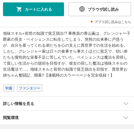
カートに入れる
ブラウザ試し読み
アプリ試し読みはこちら
地味スキル×前世の知識で貧乏脱出!? 事務員の青山薫は、グレンジャー子
爵家の長女・ペイシェンスに転生してしまう。突然の出来事に戸惑う
が、自分を慕ってくれる弟たちを心の支えに異世界での生活を始める。
しかし、グレンジャー家は日々の食事すら事欠くほどに貧乏で、幼い弟
たちも慢性的な栄養不足に苦しんでいた。ペイシェンスは魔法を習得し
て貧しい生活からの脱却を目指すが、彼女の宿した魔法は地味スキルの
生活魔法で…。地味スキルと前世の知識で貧乏脱出を目指す、異世界お
姉ちゃん奮闘記、開幕!!【連載時のカラーページを完全収録！】
学園
ファンタジー
詳しい情報を見る
閲覧環境