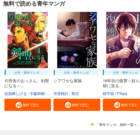
無料で読める青年マンガ
少年・青年マンガ
少年・青年マンガ
少年・青年マンガ
片田舎のおっさん、剣聖
シアワセな家族
16年目の復讐～奴
になる～...
獄に送る...
佐賀崎しげる
乍藤和樹
鍋島テツヒロ
市井時計
青沼
桜宇宙
FTops
無料で読む
無料で読む
無料で読む
「青年マンガ」無料一覧へ