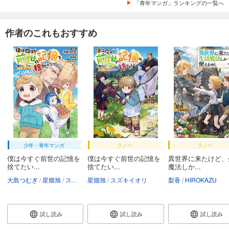
「青年マンガ」ランキングの一覧へ
作者のこれもおすすめ
少年・青年マンガ
ラノベ
ラノベ
僕は今すぐ前世の記憶を
僕は今すぐ前世の記憶を
異世界に来たけど、
捨てたい...
捨てたい...
魔法しか...
大島つむぎ
星畑旭
スズキイオリ
星畑旭
スズキイオリ
梨香
HIROKAZU
試し読み
試し読み
試し読み