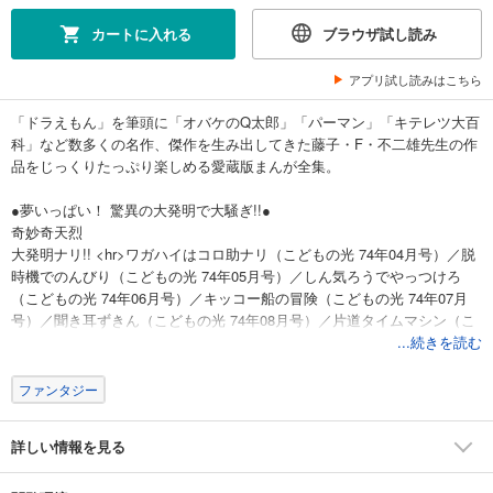
カートに入れる
ブラウザ試し読み
アプリ試し読みはこちら
「ドラえもん」を筆頭に「オバケのQ太郎」「パーマン」「キテレツ大百
科」など数多くの名作、傑作を生み出してきた藤子・F・不二雄先生の作
品をじっくりたっぷり楽しめる愛蔵版まんが全集。
●夢いっぱい！ 驚異の大発明で大騒ぎ!!●
奇妙奇天烈
大発明ナリ!! <hr>ワガハイはコロ助ナリ（こどもの光 74年04月号）／脱
時機でのんびり（こどもの光 74年05月号）／しん気ろうでやっつけろ
（こどもの光 74年06月号）／キッコー船の冒険（こどもの光 74年07月
号）／聞き耳ずきん（こどもの光 74年08月号）／片道タイムマシン（こ
どもの光 74年09月号）／モグラ・マンション（こどもの光 74年10月号）
...続きを読む
／江戸時代の月面図（こどもの光 74年11月号）／公園の恐竜（こどもの
光 74年12月号）／キテレツの団体（こどもの光 75年01月号）／冥府刀
ファンタジー
（こどもの光 75年02月号）／一寸ガードマン（こどもの光 75年03月号）
／チョーチンおばけ捕物帖（こどもの光 75年04月号）／地震の作り方
詳しい情報を見る
（こどもの光 75年05月号）／サイボーグキンちゃん（こどもの光 75年06
月号）／潜地球（こどもの光 75年07月号）／水ねん土で子どもビル（こ