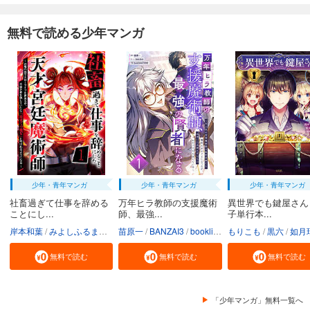
無料で読める少年マンガ
少年・青年マンガ
少年・青年マンガ
少年・青年マンガ
社畜過ぎて仕事を辞める
万年ヒラ教師の支援魔術
異世界でも鍵屋さん
ことにし...
師、最強...
子単行本...
岸本和葉
みよしふるまち
booklistaSTUDIO
苗原一
BANZAI3
booklistaSTUDIO
もりこも
黒六
如月
無料で読む
無料で読む
無料で読む
「少年マンガ」無料一覧へ