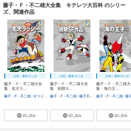
藤子・Ｆ・不二雄大全集 キテレツ大百科 のシリー
ズ、関連作品
少年・青年マンガ
少年・青年マンガ
少年・青年マンガ
藤子・Ｆ・不二雄大全
藤子・Ｆ・不二雄大全
藤子・Ｆ・不二雄大
集 名犬ラ...
集 初期Ｓ...
集 海の王...
藤子・F・不二雄
オリジナルテレビS「名犬ラッシー」
藤子・F・不二雄
藤子不二雄A
藤子・F・不二雄
藤子不
試し読み
試し読み
試し読み