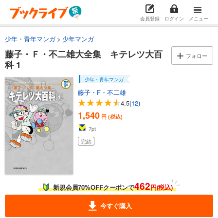
会員登録
ログイン
メニュー
少年・青年マンガ
少年マンガ
藤子・Ｆ・不二雄大全集 キテレツ大百
フォロー
科 1
少年・青年マンガ
藤子・F・不二雄
4.5
(12)
1,540
円 (税込)
7
pt
完結
462
新規会員70%OFFクーポンで
円(税込)
今すぐ購入