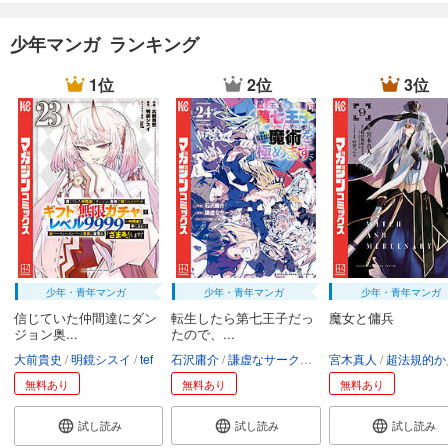
少年マンガ ランキング
1位
2位
3位
少年・青年マンガ
少年・青年マンガ
少年・青年マンガ
信じていた仲間達にダン
転生したら第七王子だっ
魔女と傭兵
ジョン奥...
たので、...
大前貴史
明鏡シスイ
tef
石沢庸介
謙虚なサークル
メル。
宮木真人
超法規的かえ
無料あり
無料あり
無料あり
試し読み
試し読み
試し読み