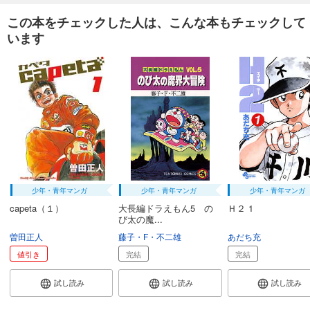
この本をチェックした人は、こんな本もチェックして
います
少年・青年マンガ
少年・青年マンガ
少年・青年マンガ
capeta（１）
大長編ドラえもん5 の
Ｈ２ 1
び太の魔...
曽田正人
藤子・F・不二雄
あだち充
値引き
完結
完結
試し読み
試し読み
試し読み