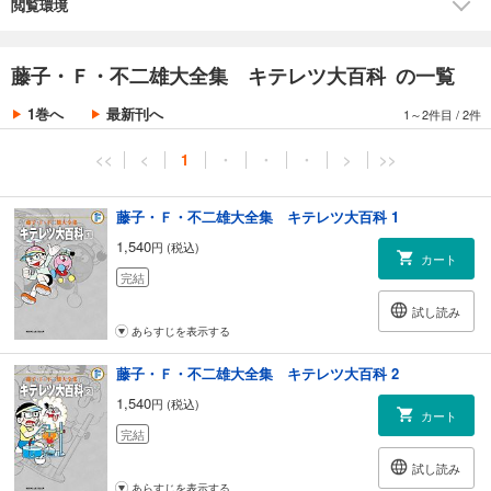
どもの光 75年08月号）／うらみキャンデー（こどもの光 75年09月号）／
閲覧環境
失恋はラブミ膏（こどもの光 75年10月号）／らくらくハイキング（こど
もの光 75年11月号）
藤子・Ｆ・不二雄大全集 キテレツ大百科 の一覧
1巻へ
最新刊へ
1～2件目
/
2件
<<
<
1
・
・
・
>
>>
藤子・Ｆ・不二雄大全集 キテレツ大百科 1
1,540
円 (税込)
カート
完結
試し読み
あらすじを表示する
藤子・Ｆ・不二雄大全集 キテレツ大百科 2
1,540
円 (税込)
カート
完結
試し読み
あらすじを表示する