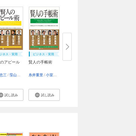
ジネス・実用
ビジネス・実用
のアピール
賢人の手帳術
一郎
忠三
籔千豊
窪山哲雄
柴田陽子
小笠原敬承斎
戸羽太
糸井重里
小室淑恵
川田修
陰山英男
村上憲郎
八代英輝
佐久間英彰
試し読み
試し読み