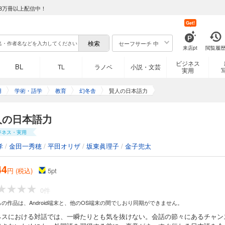
8万冊以上配信中！
Get!
セーフサーチ 中
来店pt
閲覧履
ビジネス
BL
TL
ラノベ
小説・文芸
実用
用
学術・語学
教育
幻冬舎
賢人の日本語力
人の日本語力
ジネス・実用
孝
/
金田一秀穂
/
平田オリザ
/
坂東眞理子
/
金子兜太
44
円 (税込)
5
pt
0件
らの作品は、Android端末と、他のOS端末の間でしおり同期ができません。
ネスにおける対話では、一瞬たりとも気を抜けない。会話の節々にあるチャン