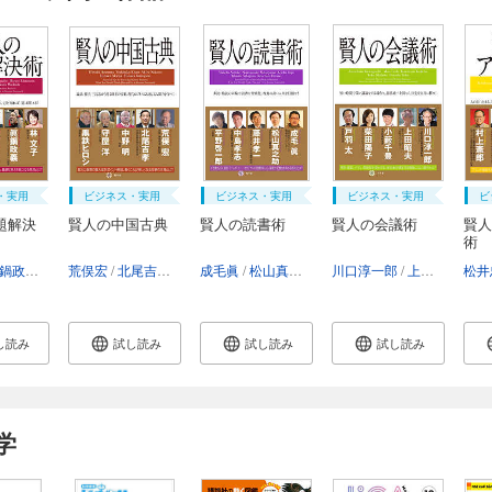
・実用
ビジネス・実用
ビジネス・実用
ビジネス・実用
ビ
題解決
賢人の中国古典
賢人の読書術
賢人の会議術
賢人
術
川仁志
鍋政義
本多弘之
北村晴男
荒俣宏
山崎直子
北尾吉孝
鷲田清一
中野明
成毛眞
守屋洋
松山真之助
黒鉄ヒロシ
藤井孝一
川口淳一郎
中島孝志
上田昭夫
平野啓
松井
小
し読み
試し読み
試し読み
試し読み
学