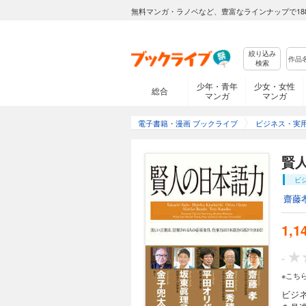
無料マンガ・ラノベなど、豊富なラインナップで18
絞り込み
検索
少年・青年
少女・女性
総合
マンガ
マンガ
電子書籍・漫画 ブックライブ
ビジネス・実
賢
ビ
齋藤
1,1
-
※こち
ビジ