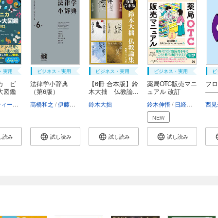
・実用
ビジネス・実用
ビジネス・実用
ビジネス・実用
ビ
カ ビ
法律学小辞典
【6冊 合本版】鈴
薬局OTC販売マニ
フ
大図鑑
（第6版）
木大拙 仏教論...
ュアル 改訂
――
版 ...
析...
ヴァレンティーナ・デフィリーポ
高橋和之
伊藤眞
アンドリュー・ペティ
小早川光郎
鈴木大拙
能見善久
コンラッド・キルティ・ハーパー
山口厚
鈴木伸悟
日経ドラッグインフォメーション
西見
NEW
し読み
試し読み
試し読み
試し読み