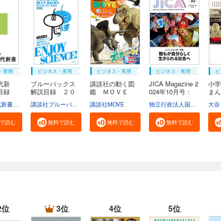
・実用
ビジネス・実用
ビジネス・実用
ビジネス・実用
ビ
代新
ブルーバックス
講談社の動く図
JICA Magazine 2
小学
説目録
解説目録 ２０
鑑 ＭＯＶＥ
024年10月号：
ま
２...
ま...
ジ...
広...
学芸部現代新書編集チーム
講談社ブルーバックス
講談社MOVE
独立行政法人国際協力機構
大谷
で読む
無料で読む
無料で読む
無料で読む
2位
3位
4位
5位