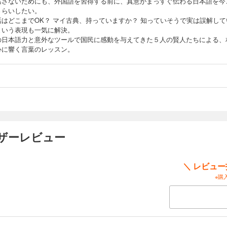
逃さないためにも、外国語を習得する前に、真意がまっすぐ伝わる日本語を今
さらいしたい。
話はどこまでOK？ マイ古典、持っていますか？ 知っていそうで実は誤解して
という表現も一気に解決。
の日本語力と意外なツールで国民に感動を与えてきた５人の賢人たちによる、
心に響く言葉のレッスン。
ーザーレビュー
＼ レビュ
※購