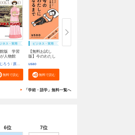
ジネス・実用
ビジネス・実用
館版 学習
【無料お試し
んが人物館
版】今のわたし
にな...
じろう
原口泉
usao
無料で読む
無料で読む
「学術・語学」無料一覧へ
6位
7位