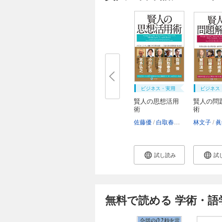
ビジネス・実用
ビジネス
賢人の思想活用
賢人の問
術
術
佐藤優
白取春彦
上田惇生
林文子
小
眞
試し読み
試
無料で読める 学術・語