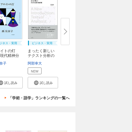
ジネス・実用
ビジネス・実用
ロイトの灯
まったく新しい
現代精神分
テクスト分析の
教...
奈子
阿部幸大
NEW
試し読み
試し読み
「学術・語学」ランキングの一覧へ