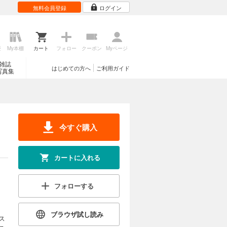
無料会員登録
ログイン
歴
My本棚
カート
フォロー
クーポン
Myページ
雑誌
はじめての方へ
ご利用ガイド
写真集
今すぐ購入
カートに入れる
フォローする
ブラウザ試し読み
ス