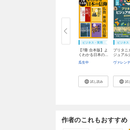
ビジネス・実用
ビジネス
【7冊 合本版】よ
ブリタニ
くわかる日本の...
ジュアル
瓜生中
試し読み
試
作者のこれもおすすめ