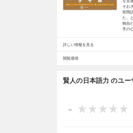
を見
そお
世間
た、
独自
手の
詳しい情報を見る
閲覧環境
賢人の日本語力 のユ
-