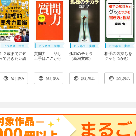
ビジネス・実用
ビジネス・実用
ビジネス・実用
ビジネス・実用
１２歳までに知
質問力――話し
孤独のチカラ
相手の気持ちを
っておきたい論
上手はここがち
（新潮文庫）
グッとつかむ
理的思考力図鑑
がう
書き方の極意
（東京堂出版）
試し読み
試し読み
試し読み
試し読み