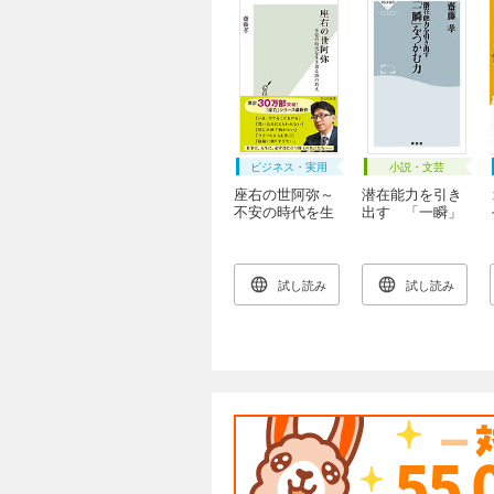
ビジネス・実用
小説・文芸
座右の世阿弥～
潜在能力を引き
不安の時代を生
出す 「一瞬」
き切る29の教え
をつかむ力
～
試し読み
試し読み