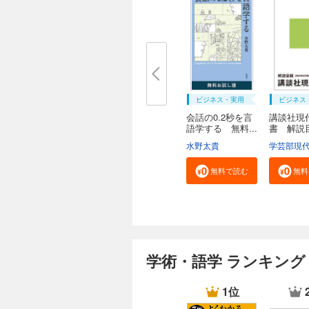
ビジネス・実用
ビジネス
会話の0.2秒を言
講談社現
語学する 無料...
書 解
２０...
水野太貴
無料で読む
無料
学術・語学 ランキング
1位