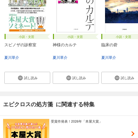
小説・文芸
小説・文芸
小説・文芸
スピノザの診察室
神様のカルテ
臨床の砦
夏川草介
夏川草介
夏川草介
試し読み
試し読み
試し読み
エピクロスの処方箋 に関連する特集
受賞作発表！2026年「本屋大賞」