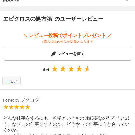
授の父親だったーー。
「エピクロスが主張している快楽の本質は、何よりも『精神の安定』の
エピクロスの処方箋 のユーザーレビュー
ことなんだ。だから自分は快楽主義者だと言う奴に出会ったら十分に注
意することだ。心の平静を求めているのか、ひたすら快楽を求めている
＼ レビュー投稿でポイントプレゼント ／
のか、こいつは全く別物だよ」（本文より）
エピクロス……古代ギリシャの哲学者。快楽主義を提唱した。
※購入済みの作品が対象となります
【著者からのメッセージ】
レビューを書く
「幸福」とは何か。
本書の主題は、前作『スピノザの診察室』と同じく、この問いの中にあ
4.6
ります。
幸福に生きるとはどういうことか。幸福は環境が与えるものなのか、そ
エモい
れとも自分の力で生み出すものなのか。幸福と快楽とは何が異なるの
か。
これらの問いが私の中で年々重みを増しているのは、臨床現場で様々な
ブクログ
Posted by
命の在り方に出会うからかもしれません。無論、容易に答えが出るもの
ではありませんが、思索の旅を少しずつ前へと進めています。
古代ギリシャの哲学者エピクロスは、快楽主義の祖と言われる人物です
どんな仕事をするにも、哲学というものは必要なのだろうと思
が、この問いに、実に簡潔な答えを示しました。
う。なぜこの仕事をするのか。どうやって仕事に向き合ってい
それは、心に悩みがないことと、肉体に苦痛がないこと。
くのか。
彼が提示したこの素朴な条件に、私はもう一つだけ付け加えます。