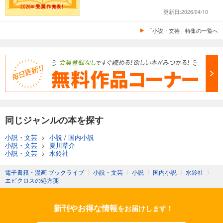
更新日:2026/04/10
「小説・文芸」特集の一覧へ
同じジャンルの本を探す
小説・文芸
>
小説
/
国内小説
小説・文芸
>
夏川草介
小説・文芸
>
水鈴社
電子書籍・漫画 ブックライブ
〉
小説・文芸
〉
小説
〉
国内小説
〉
水鈴社
〉
エピクロスの処方箋
新刊やお得な情報
をお届けします！