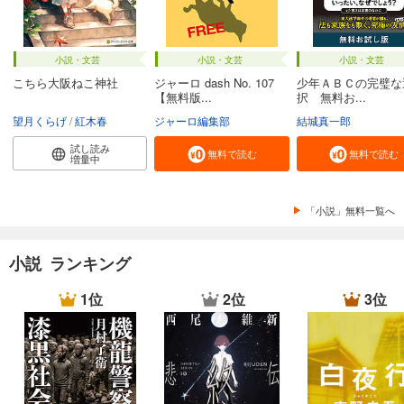
小説・文芸
小説・文芸
小説・文芸
こちら大阪ねこ神社
ジャーロ dash No. 107
少年ＡＢＣの完璧な
【無料版...
択 無料お...
望月くらげ
紅木春
ジャーロ編集部
結城真一郎
試し読み
無料で読む
無料で読む
増量中
「小説」無料一覧へ
小説 ランキング
1位
2位
3位