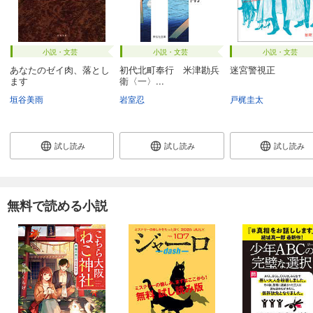
小説・文芸
小説・文芸
小説・文芸
あなたのゼイ肉、落とし
初代北町奉行 米津勘兵
迷宮警視正
ます
衛〈一〉...
垣谷美雨
岩室忍
戸梶圭太
試し読み
試し読み
試し読み
無料で読める小説