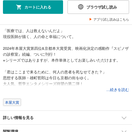
カートに入れる
ブラウザ試し読み
アプリ試し読みはこちら
「医療では、人は救えないんだよ」
現役医師が描く、人の命と幸福について。
2024年本屋大賞第四位&京都本大賞受賞、映画化決定の感動作『スピノザ
の診察室』続編、ついに刊行！
※シリーズではありますが、本作単体としてお楽しみいただけます。
「君はここまで来るために、何人の患者を死なせてきた？」
思想する医師・雄町哲郎は今日も京都の街をゆく。
大人気、哲学エンタメシリーズ待望の第二弾！
...続きを読む
【あらすじ】
大学病院で数々の難手術を成功させ、将来を嘱望されながらも、母を亡
本屋大賞
くし一人になった甥のために地域病院で働く内科医の雄町哲郎。
ある日、哲郎の力量に惚れ込む大学准教授の花垣から、難しい症例が持
詳しい情報を見る
ち込まれた。
患者は82歳の老人。
それは、かつて哲郎が激怒させた大学病院の絶対権力者・飛良泉寅彦教
閲覧環境