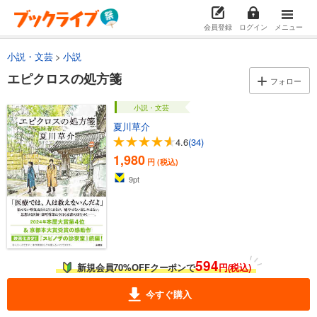
会員登録
ログイン
メニュー
小説・文芸
小説
エピクロスの処方箋
フォロー
小説・文芸
夏川草介
4.6
(34)
1,980
円 (税込)
9
pt
594
新規会員70%OFFクーポンで
円(税込)
今すぐ購入