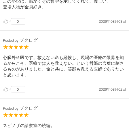
この小説は、温かくその哲学を示してくれて、優しい。
すなわち「孤独ではないこと」。
登場人物が全員好き。
多様性の名のもとに、人と人とのつながりが断ち切られ、互いに歩み寄
ることが難しくなりつつある現代だからこそ、この物語が多くの人の足
下を照らす、温かな灯火となることを願っています。
2026年08月03日
0
――夏川草介
【著者プロフィール】
ブクログ
Posted by
一九七八年大阪府生まれ。信州大学医学部卒業。⻑野県にて地域医療に
従事。二〇〇九年『神様のカルテ』で第十回小学館文庫小説賞を受賞し
デビュー。同書は二〇一〇年本屋大賞第二位となり、映画化された。他
心臓外科医です。救えない命も経験し、現場の医療の限界を知
の著書に、世界四十カ国以上で翻訳された『本を守ろうとする猫の
るからこそ、医療では人を救えない。という哲郎の言葉に刺さ
話』、『始まりの木』、コロナ禍の最前線に立つ現役医師である著者が
るものがありました。命と共に、笑顔も救える医師でありたい
自らの経験をもとに綴り大きな話題となったドキュメント小説『臨床の
と思います。
砦』、二〇二四年本屋大賞第四位、京都本大賞を受賞した『スピノザの
診察室』など。
2026年08月02日
0
ブクログ
Posted by
スピノザの診察室の続編。