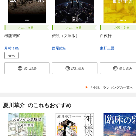
小説・文芸
小説・文芸
小説・文芸
機龍警察
伝説（文庫版）
白夜行
月村了衛
西尾維新
東野圭吾
NEW
試し読み
試し読み
試し読み
「小説」ランキングの一覧へ
夏川草介 のこれもおすすめ