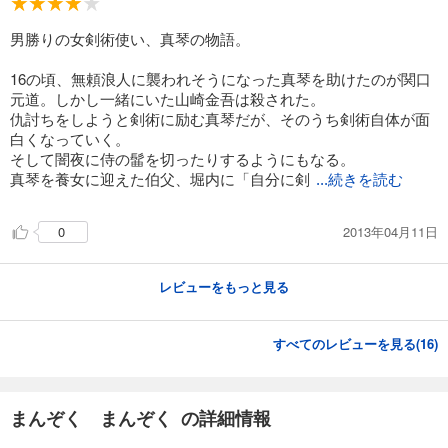
男勝りの女剣術使い、真琴の物語。
16の頃、無頼浪人に襲われそうになった真琴を助けたのが関口
元道。しかし一緒にいた山崎金吾は殺された。
仇討ちをしようと剣術に励む真琴だが、そのうち剣術自体が面
白くなっていく。
そして闇夜に侍の髷を切ったりするようにもなる。
真琴を養女に迎えた伯父、堀内に「自分に剣
...続きを読む
2013年04月11日
0
レビューをもっと見る
すべてのレビューを見る(
16
)
まんぞく まんぞく の詳細情報