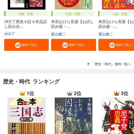
小説・文芸
小説・文芸
小説・文芸
冲方丁歴史小説４作品試
本所おけら長屋【お試し
本所おけら長屋【お
し読み合...
読み版・...
読み版・...
冲方丁
畠山健二
畠山健二
無料で読む
無料で読む
無料で読む
「歴史・時代」無料一覧へ
歴史・時代 ランキング
1位
2位
3位