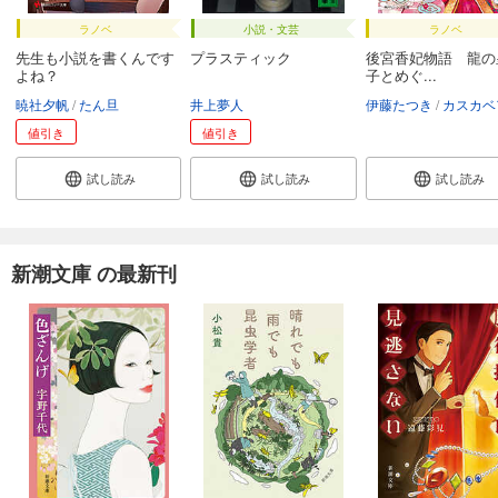
ラノベ
小説・文芸
ラノベ
先生も小説を書くんです
プラスティック
後宮香妃物語 龍の
よね？
子とめぐ...
暁社夕帆
たん旦
井上夢人
伊藤たつき
カスカベア
値引き
値引き
試し読み
試し読み
試し読み
新潮文庫 の最新刊