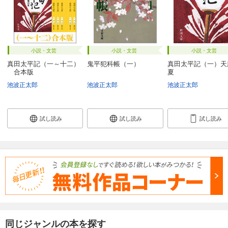
小説・文芸
小説・文芸
小説・文芸
真田太平記（一～十二）
鬼平犯科帳（一）
真田太平記（一）天
合本版
夏
池波正太郎
池波正太郎
池波正太郎
試し読み
試し読み
試し読み
同じジャンルの本を探す