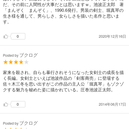
だ、その前に人間性が大事だとは思いますｗ。池波正太郎 著
「まんぞく まんぞく」、1990.6発行。男装の剣士、堀真琴の
生き様を通して、男らしさ、女らしさを描いた名作と思いま
す。
2020年12月16日
0
ブクログ
Posted by
家来を殺され、自らも暴行されそうになった女剣士の成長を描
く長編。女剣士といえば池波作品の「剣客商売」に登場する
佐々木三冬を思い出すがこの作品の主人公「堀真琴」もゾクゾ
クする魅力を秘めた姿に描かれている。圧巻池波正太郎。
2014年06月17日
0
ブクログ
Posted by