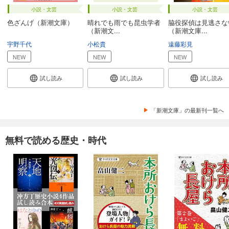
小説・文芸
小説・文芸
小説・文芸
色ざんげ（新潮文庫）
晴れでも雨でも昆虫学者
脇役探偵は見逃さな
（新潮文...
（新潮文庫...
宇野千代
小松貴
遠藤彩見
NEW
NEW
NEW
試し読み
試し読み
試し読み
「新潮文庫」の最新刊一覧へ
無料で読める歴史・時代