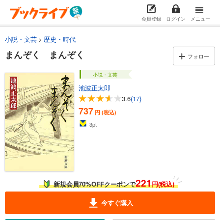
会員登録
ログイン
メニュー
小説・文芸
歴史・時代
まんぞく まんぞく
フォロー
小説・文芸
池波正太郎
3.6
(17)
737
円 (税込)
3
pt
221
新規会員70%OFFクーポンで
円(税込)
今すぐ購入