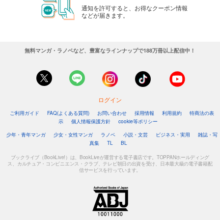
通知を許可すると、お得なクーポン情報
などが届きます。
無料マンガ・ラノベなど、豊富なラインナップで188万冊以上配信中！
ログイン
ご利用ガイド
FAQ(よくある質問)
お問い合わせ
採用情報
利用規約
特商法の表
示
個人情報保護方針
cookie等ポリシー
少年・青年マンガ
少女・女性マンガ
ラノベ
小説・文芸
ビジネス・実用
雑誌・写
真集
TL
BL
ブックライブ（BookLive!）は、BookLiveが運営する電子書店です。TOPPANホールディング
ス、カルチュア・コンビニエンス・クラブ、テレビ朝日の出資を受け、日本最大級の電子書籍配
信サービスを行っています。