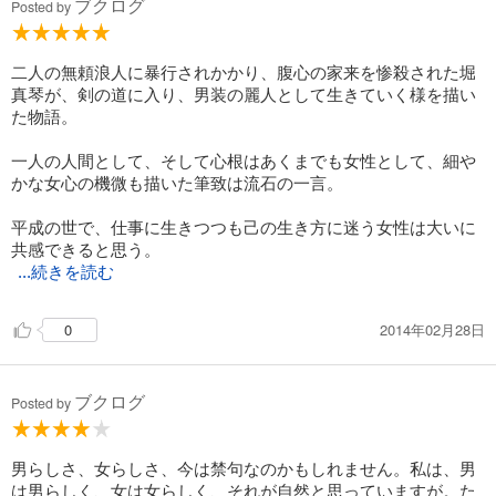
ブクログ
Posted by
二人の無頼浪人に暴行されかかり、腹心の家来を惨殺された堀
真琴が、剣の道に入り、男装の麗人として生きていく様を描い
た物語。
一人の人間として、そして心根はあくまでも女性として、細や
かな女心の機微も描いた筆致は流石の一言。
平成の世で、仕事に生きつつも己の生き方に迷う女性は大いに
共感できると思う。
...続きを読む
2014年02月28日
0
ブクログ
Posted by
男らしさ、女らしさ、今は禁句なのかもしれません。私は、男
は男らしく、女は女らしく、それが自然と思っていますが。た