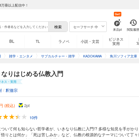
8万冊以上配信中！
Get!
セーフサーチ 中
来店pt
閲覧履
ビジネス
BL
TL
ラノベ
小説・文芸
実用
用
雑学・エンタメ
サブカルチャー・雑学
KADOKAWA
角川ソフィア文庫
きなりはじめる仏教入門
ジネス・実用
樹
/
釈徹宗
円 (税込)
2
pt
10件
について何も知らない哲学者が、いきなり仏教に入門!? 多様な知見を手がかり
「悟りとは何か」「死は苦しみか」など、仏教の根源的なテーマについて丁々