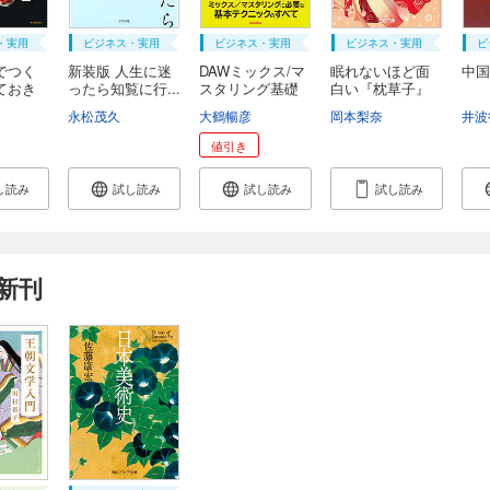
・実用
ビジネス・実用
ビジネス・実用
ビジネス・実用
ビ
でつく
新装版 人生に迷
DAWミックス/マ
眠れないほど面
中国
ておき
ったら知覧に行...
スタリング基礎
白い『枕草子』
大...
永松茂久
大鶴暢彦
岡本梨奈
井波
値引き
し読み
試し読み
試し読み
試し読み
新刊