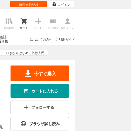
無料会員登録
ログイン
歴
My本棚
カート
フォロー
クーポン
Myページ
雑誌
はじめての方へ
ご利用ガイド
写真集
いきなりはじめる仏教入門
今すぐ購入
カートに入れる
フォローする
ブラウザ試し読み
発