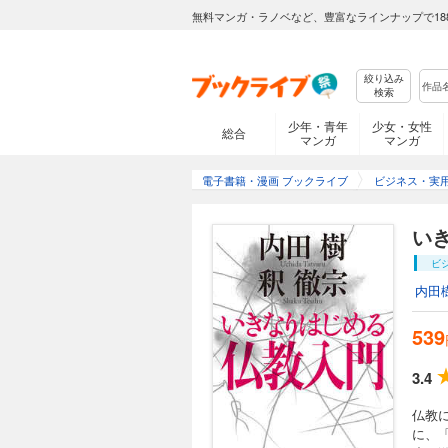
無料マンガ・ラノベなど、豊富なラインナップで18
絞り込み
検索
少年・青年
少女・女性
総合
マンガ
マンガ
電子書籍・漫画 ブックライブ
ビジネス・実
い
ビ
内田
539
3.4
仏教
に、