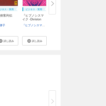
ジネス・実用
ビジネス・実用
侠客列伝
『ヒプノシスマ
イク -Division
R...
律子
『ヒプノシスマイク -Division Rap Battle-』Rule the Stage製作委員会
試し読み
試し読み