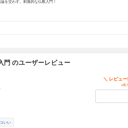
激論を交わす。刺激的な仏教入門！
入門 のユーザーレビュー
＼ レビュ
※購
コいい