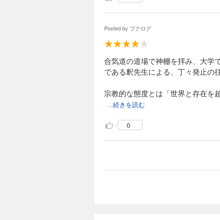
Posted by
ブクログ
合気道の道場で神棚を拝み、大学
である釈先生による、丁々発止の
宗教的な態度とは「世界と存在を
...続きを読む
0