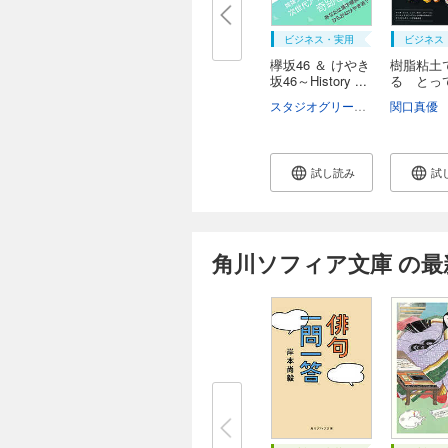
ビジネス・実用
ビジネス
欅坂46 ＆ けやき
樹脂粘土
坂46～History ...
る とっ
の...
スタジオグリーン編集部
関口真優
試し読み
試
角川ソフィア文庫 の最