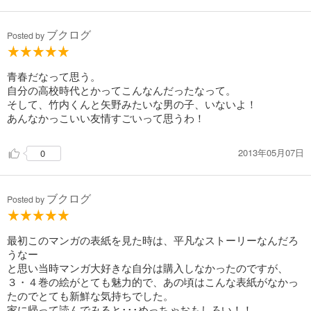
ブクログ
Posted by
青春だなって思う。
自分の高校時代とかってこんなんだったなって。
そして、竹内くんと矢野みたいな男の子、いないよ！
あんなかっこいい友情すごいって思うわ！
2013年05月07日
0
ブクログ
Posted by
最初このマンガの表紙を見た時は、平凡なストーリーなんだろ
うなー
と思い当時マンガ大好きな自分は購入しなかったのですが、
３・４巻の絵がとても魅力的で、あの頃はこんな表紙がなかっ
たのでとても新鮮な気持ちでした。
家に帰って読んでみると･･･めっちゃおもしろい！！