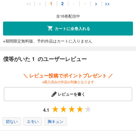
僕等がいた 11
<<
<
1
2
・
・
>
>>
583
円 (税込)
カート
全16巻配信中
完結
試し読み
カートに全巻入れる
あらすじを表示する
※期間限定無料版、予約作品はカートに入りません
僕等がいた 12
583
円 (税込)
カート
僕等がいた 1 のユーザーレビュー
完結
試し読み
＼ レビュー投稿でポイントプレゼント ／
あらすじを表示する
※購入済みの作品が対象となります
僕等がいた 13
レビューを書く
583
円 (税込)
カート
完結
4.1
試し読み
あらすじを表示する
切ない
エモい
胸キュン
僕等がいた 14