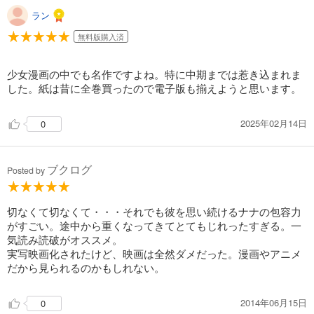
583
円 (税込)
ラン
カート
完結
無料版購入済
試し読み
あらすじを表示する
少女漫画の中でも名作ですよね。特に中期までは惹き込まれま
した。紙は昔に全巻買ったので電子版も揃えようと思います。
僕等がいた 15
583
円 (税込)
カート
2025年02月14日
0
完結
試し読み
あらすじを表示する
ブクログ
Posted by
僕等がいた 16
583
円 (税込)
切なくて切なくて・・・それでも彼を思い続けるナナの包容力
カート
がすごい。途中から重くなってきてとてもじれったすぎる。一
完結
気読み読破がオススメ。
試し読み
実写映画化されたけど、映画は全然ダメだった。漫画やアニメ
あらすじを表示する
だから見られるのかもしれない。
2014年06月15日
0