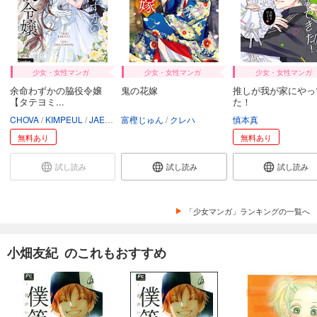
少女・女性マンガ
少女・女性マンガ
少女・女性マンガ
余命わずかの脇役令嬢
鬼の花嫁
推しが我が家にやっ
【タテヨミ...
た！
CHOVA
KIMPEUL
JAEUNHYANG
富樫じゅん
クレハ
慎本真
無料あり
無料あり
試し読み
試し読み
試し読み
「少女マンガ」ランキングの一覧へ
小畑友紀 のこれもおすすめ