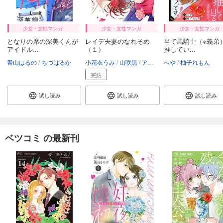
少女・女性マンガ
少女・女性マンガ
少女・女性マンガ
となりの席の深美くんが
レイデ夫妻のなれそめ
当て馬騎士（※義弟
アイドル...
（１）
推してい...
青山はるの
ちづはるか
小花衣うみ
山咲黒
アオイ冬子
へや
柚子れもん
完結
試し読み
試し読み
試し読み
ベツコミ の最新刊