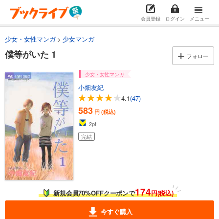
会員登録
ログイン
メニュー
少女・女性マンガ
少女マンガ
僕等がいた 1
フォロー
少女・女性マンガ
小畑友紀
4.1
(47)
583
円 (税込)
2
pt
完結
174
新規会員70%OFFクーポンで
円(税込)
今すぐ購入