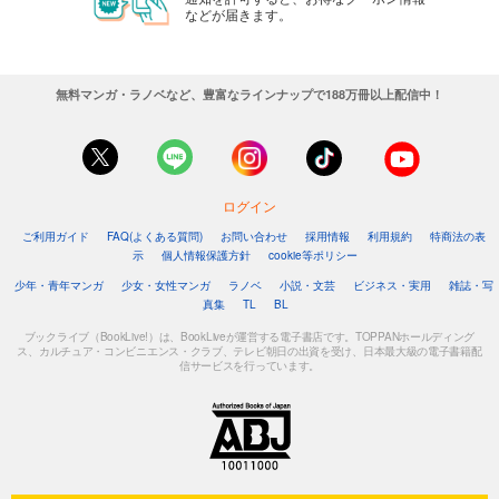
などが届きます。
無料マンガ・ラノベなど、豊富なラインナップで188万冊以上配信中！
ログイン
ご利用ガイド
FAQ(よくある質問)
お問い合わせ
採用情報
利用規約
特商法の表
示
個人情報保護方針
cookie等ポリシー
少年・青年マンガ
少女・女性マンガ
ラノベ
小説・文芸
ビジネス・実用
雑誌・写
真集
TL
BL
ブックライブ（BookLive!）は、BookLiveが運営する電子書店です。TOPPANホールディング
ス、カルチュア・コンビニエンス・クラブ、テレビ朝日の出資を受け、日本最大級の電子書籍配
信サービスを行っています。