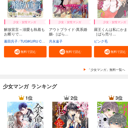
少女・女性マンガ
少女・女性マンガ
少女・女性マンガ
解放宣言～溺愛も執着も
アウトブライド-異系婚
羅王くんは私にかま
お断りで...
姻-［ばら...
［ばら売り...
暮田呉子
TUGIKURU COMICS
月永遠子
ピンク毛
無料で読む
無料で読む
無料で読む
「少女マンガ」無料一覧へ
少女マンガ ランキング
1位
2位
3位