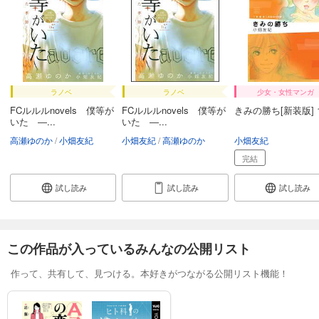
ラノベ
ラノベ
少女・女性マンガ
FCルルルnovels 僕等が
FCルルルnovels 僕等が
きみの勝ち[新装版] 
いた ―...
いた ―...
高瀬ゆのか
小畑友紀
小畑友紀
高瀬ゆのか
小畑友紀
完結
試し読み
試し読み
試し読み
この作品が入っているみんなの公開リスト
作って、共有して、見つける。本好きがつながる公開リスト機能！