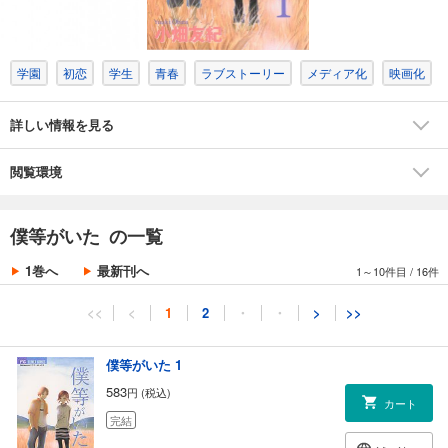
学園
初恋
学生
青春
ラブストーリー
メディア化
映画化
詳しい情報を見る
閲覧環境
僕等がいた の一覧
1巻へ
最新刊へ
1～10件目
/
16件
<<
<
1
2
・
・
>
>>
僕等がいた 1
583
円 (税込)
カート
完結