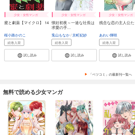
少女・女性マンガ
少女・女性マンガ
少女・女性マンガ
蜜と劇薬【マイクロ】 14
懐妊初夜～一途な社長は
残念な恋の主人公たち
求愛の手...
桜小路かのこ
兎山もなか
京町妃紗
あわい輝咲
続巻入荷
続巻入荷
続巻入荷
試し読み
試し読み
試し読み
「ベツコミ」の最新刊一覧へ
無料で読める少女マンガ