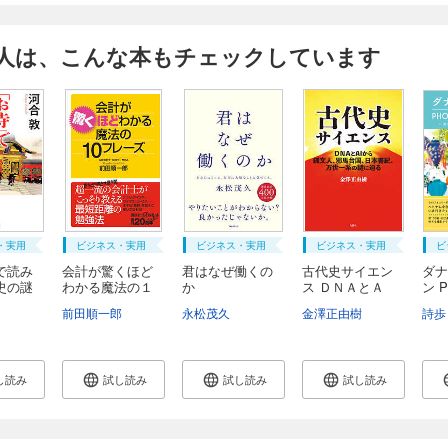
人は、こんな本もチェックしています
・実用
ビジネス・実用
ビジネス・実用
ビジネス・実用
ビ
で読み
会計が驚くほど
君はなぜ働くの
古代史サイエン
ダナ
史の謎
わかる魔法の１
か
ス ＤＮＡとＡ
ン P
０...
Ｉ...
EL .
前田順一郎
永松茂久
金澤正由樹
詩歩
し読み
試し読み
試し読み
試し読み