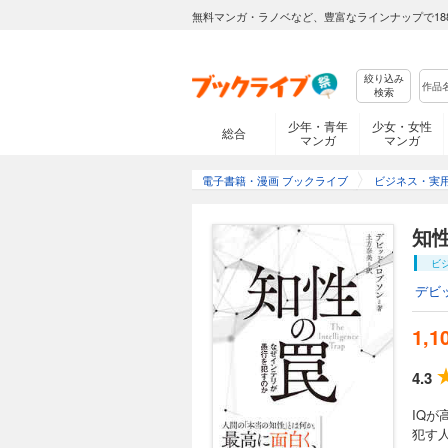
無料マンガ・ラノベなど、豊富なラインナップで18
絞り込み
検索
少年・青年
少女・女性
総合
マンガ
マンガ
電子書籍・漫画 ブックライブ
ビジネス・実
知
ビ
デビ
1,1
4.3
IQ
犯す