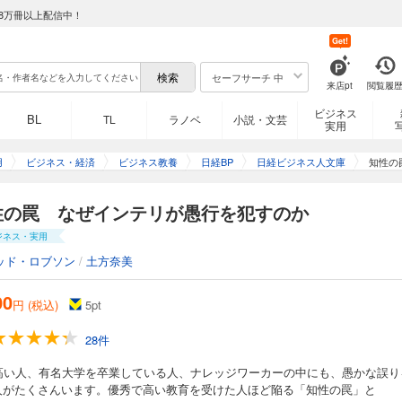
8万冊以上配信中！
Get!
セーフサーチ 中
来店pt
閲覧履
ビジネス
BL
TL
ラノベ
小説・文芸
実用
用
ビジネス・経済
ビジネス教養
日経BP
日経ビジネス人文庫
知性の
性の罠 なぜインテリが愚行を犯すのか
ジネス・実用
ッド・ロブソン
/
土方奈美
00
円 (税込)
5
pt
28件
が高い人、有名大学を卒業している人、ナレッジワーカーの中にも、愚かな誤り
人がたくさんいます。優秀で高い教育を受けた人ほど陥る「知性の罠」と