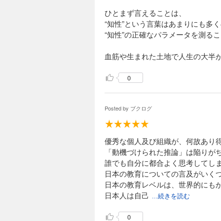
ひとまず言えることは、
“知性”という言葉はあまりにも多
“知性”の正確なパラメータを測る
血筋や生まれた土地で人生の大半
0
Posted by
ブクログ
優秀な個人及び組織が、何故あり
「動機づけられた推論」は陥りが
誰でも自分に都合よく思考してし
日本の教育についての言及がいく
日本の教育レベルは、世界的にも
日本人は自己
...続きを読む
0