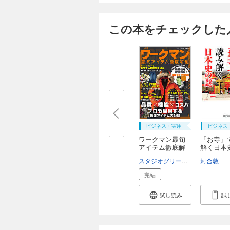
この本をチェックした
ビジネス・実用
ビジネス
ワークマン最旬
「お寺」
アイテム徹底解
解く日本
剖
スタジオグリーン編集部
河合敦
完結
試し読み
試