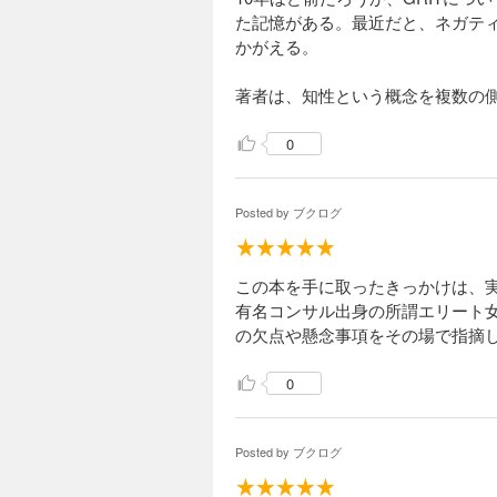
た記憶がある。最近だと、ネガテ
かがえる。
著者は、知性という概念を複数の
0
Posted by
ブクログ
この本を手に取ったきっかけは、実
有名コンサル出身の所謂エリート
の欠点や懸念事項をその場で指摘
0
Posted by
ブクログ