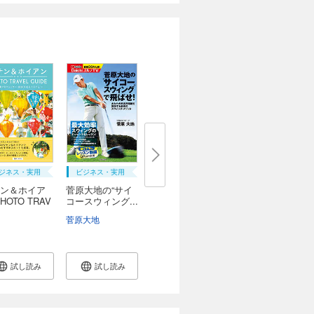
ジネス・実用
ビジネス・実用
ン＆ホイア
菅原大地の“サイ
HOTO TRAV
コースウィング...
..
菅原大地
試し読み
試し読み