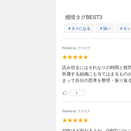
感情タグBEST3
＃タメになる
＃深い
＃カッ
Posted by
ブクログ
読み切るにはそれなりの時間と根
所属する組織にも当てはまるもの
まって自分の思考を整理・振り返
1
Posted by
ブクログ
10年ほど前だろうか、GRITに