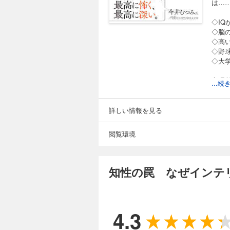
は…
◇I
◇脳
◇高
◇野
◇大
心理
...
どう
をご
詳しい情報を見る
閲覧環境
知性の罠 なぜインテ
4.3