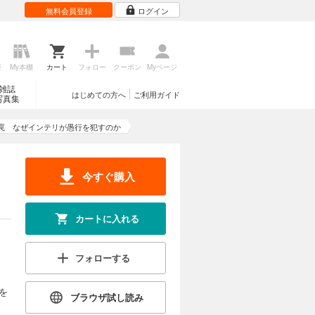
無料会員登録
ログイン
歴
My本棚
カート
フォロー
クーポン
Myページ
雑誌
はじめての方へ
ご利用ガイド
写真集
罠 なぜインテリが愚行を犯すのか
今すぐ購入
カートに入れる
フォローする
を
ブラウザ試し読み