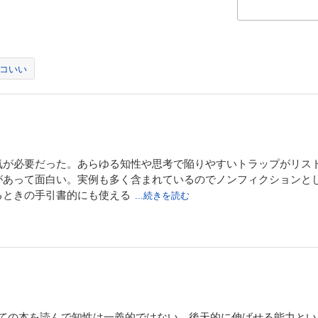
コいい
気が必要だった。あらゆる知性や思考で陥りやすいトラップがリス
があって面白い。実例も多く含まれているのでノンフィクションと
るときの手引書的にも使える
...続きを読む
ついての本を読んで知性は一義的ではない、後天的に伸ばせる能力と