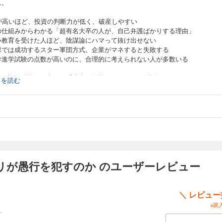
…。
Qが高いほど、投資の判断力が低く、破産しやすい
の仕組みからわかる「超有名大卒の人が、自己弁護ばかりする理由」
い教育を受けた人ほど、陰謀論にハマって抜け出せない
球では成功するスター軍団方式。企業がマネすると失敗する
学進学試験の点数が高いのに、合理的に考えられない人が多数いる
学や認知科学の研究から「本当の知性」とは何かを解説。
続きを読む
いう姿勢で考えて、どういう角度から学べば真に賢く生きられるのか、その秘
紹介します。
リが愚行を犯すのか のユーザーレビュー
＼ レビュ
※購