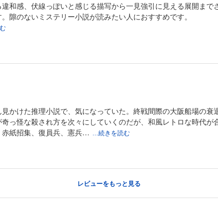
違和感、伏線っぽいと感じる描写から一見強引に見える展開まで
す。隙のないミステリー小説が読みたい人におすすめです。
読む
ん見かけた推理小説で、気になっていた。終戦間際の大阪船場の衰
が奇っ怪な殺され方を次々にしていくのだが、和風レトロな時代が
。赤紙招集、復員兵、憲兵…
...続きを読む
レビューをもっと見る