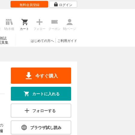
無料会員登録
ログイン
歴
My本棚
カート
フォロー
クーポン
Myページ
雑誌
はじめての方へ
ご利用ガイド
写真集
今すぐ購入
カートに入れる
フォローする
の
ブラウザ試し読み
禰