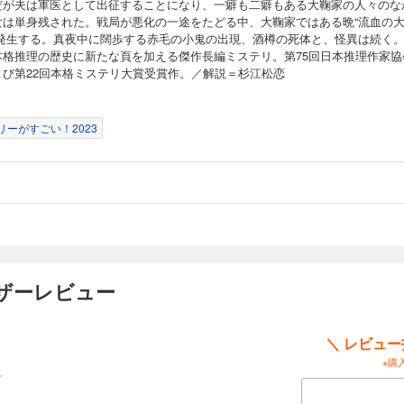
だが夫は軍医として出征することになり、一癖も二癖もある大鞠家の人々のな
女は単身残された。戦局が悪化の一途をたどる中、大鞠家ではある晩“流血の
が発生する。真夜中に闊歩する赤毛の小鬼の出現、酒樽の死体と、怪異は続く
本格推理の歴史に新たな頁を加える傑作長編ミステリ。第75回日本推理作家協
よび第22回本格ミステリ大賞受賞作。／解説＝杉江松恋
リーがすごい！2023
ザーレビュー
＼ レビュ
※購