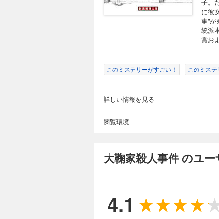
子。
に彼
事”
統派
賞お
このミステリーがすごい！
このミステ
詳しい情報を見る
閲覧環境
大鞠家殺人事件 のユー
4.1