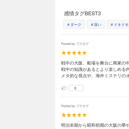
感情タグBEST3
＃ダーク
＃深い
＃ドキドキ
Posted by
ブクログ
戦中の大阪、船場を舞台に商家の
戦中の知識があるとより楽しめる
メタ的な視点や、海外ミステリの
0
Posted by
ブクログ
明治末期から昭和初期の大阪の華