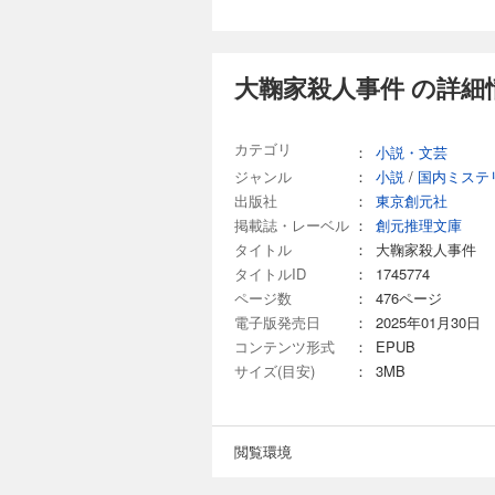
大鞠家殺人事件 の詳細
カテゴリ
：
小説・文芸
ジャンル
：
小説
/
国内ミステ
出版社
：
東京創元社
掲載誌・レーベル
：
創元推理文庫
タイトル
：
大鞠家殺人事件
タイトルID
：
1745774
ページ数
：
476ページ
電子版発売日
：
2025年01月30日
コンテンツ形式
：
EPUB
サイズ(目安)
：
3MB
閲覧環境