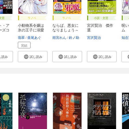
文芸
ラノベ
ラノベ
小説・文芸
ト・ア
小動物系令嬢は
ならば、悪女に
宮沢賢治 傑作
呪い
ーズコ
氷の王子に溺愛
なりましょう～
選
ム 
さ...
亡...
推...
翡翠
亜尾あぐ
雨宮れん
鈴ノ助
宮沢賢治
知念
完結
し読み
試し読み
試し読み
試し読み