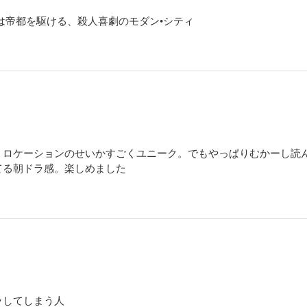
は帝都を駆ける、殺人喜劇のモダン•シティ
、ロケーションのせいかすごくユニーク。でもやっぱりむかーし読
てる朝ドラ感。楽しめました
ラしてしまう人