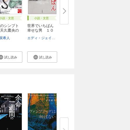
小説・文芸
小説・文芸
のシンプト
世界でいちばん
天久鷹央の
幸せな男 １０
１...
実希人
エディ・ジェイク
金原瑞人
試し読み
試し読み