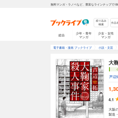
無料マンガ・ラノベなど、豊富なラインナップで18
絞り込み
検索
少年・青年
少女・女性
総合
マンガ
マンガ
電子書籍・漫画 ブックライブ
小説・文芸
大
芦辺
1,3
4.1
大阪
製造