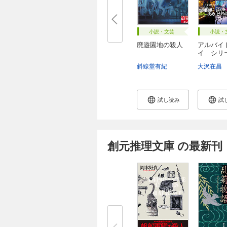
小説・文芸
小説・
廃遊園地の殺人
アルバイ
イ シリ
ン...
斜線堂有紀
大沢在昌
試し読み
試
創元推理文庫 の最新刊