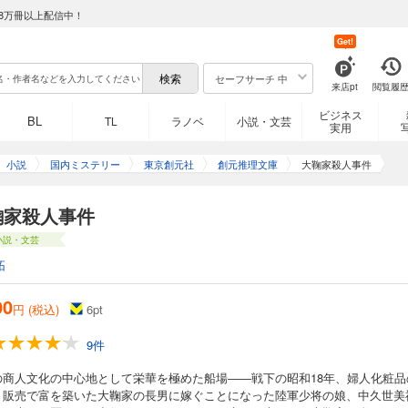
8万冊以上配信中！
Get!
セーフサーチ 中
来店pt
閲覧履
ビジネス
BL
TL
ラノベ
小説・文芸
実用
小説
国内ミステリー
東京創元社
創元推理文庫
大鞠家殺人事件
鞠家殺人事件
小説・文芸
拓
00
円 (税込)
6
pt
9件
の商人文化の中心地として栄華を極めた船場――戦下の昭和18年、婦人化粧品
・販売で富を築いた大鞠家の長男に嫁ぐことになった陸軍少将の娘、中久世美