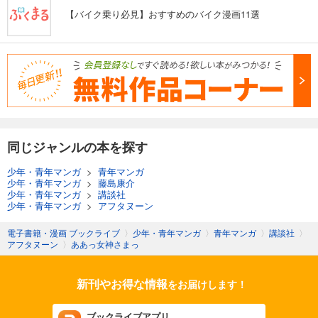
【バイク乗り必見】おすすめのバイク漫画11選
同じジャンルの本を探す
少年・青年マンガ
>
青年マンガ
少年・青年マンガ
>
藤島康介
少年・青年マンガ
>
講談社
少年・青年マンガ
>
アフタヌーン
電子書籍・漫画 ブックライブ
〉
少年・青年マンガ
〉
青年マンガ
〉
講談社
〉
アフタヌーン
〉
ああっ女神さまっ
新刊やお得な情報
をお届けします！
ブックライブアプリ