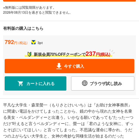
※無料版には閲覧期限があります。
2026年08月13日を過ぎると閲覧できません。
有料版の購入はこちら
792
円 (税込)
3
pt
237
新規会員70%OFFクーポンで
円(税込)
今すぐ購入
カートに入れる
ブラウザ試し読み
平凡な大学生・森里螢一（もりさとけいいち）は『お助け女神事務所』
に間違い電話をかけてしまったことから、鏡の中から現れた女神を名乗
る美女・ベルダンディーと出逢う。いかなる願いであっても“たった一つ
だけ”叶えると言うベルダンディーに、螢一は「君のような女神に、ずっ
とそばにいてほしい」と言ってしまった。不思議な運命に導かれ、うだ
つの上がらない大学生と、女神の奇妙な同棲生活が始まるのだった