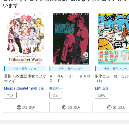
います
ああっ女神さまっ（３６）
792
円 (税込)
カート
完結
試し読み
あらすじを表示する
ああっ女神さまっ（３７）
792
円 (税込)
カート
完結
少年・青年マンガ
少年・青年マンガ
少年・青年マンガ
試し読み
蒼樹うめ 魔法少女まどか
ＫＩＮＧ ＯＦ ＢＡＮ
多摩ニューおーるどC
あらすじを表示する
☆マギ...
ＤＩＴ ...
（1）
ああっ女神さまっ（３８）
Magica Quartet
蒼樹うめ
熊倉裕一
日向山葵
完結
完結
NEW
792
円 (税込)
カート
完結
試し読み
試し読み
試し読み
試し読み
あらすじを表示する