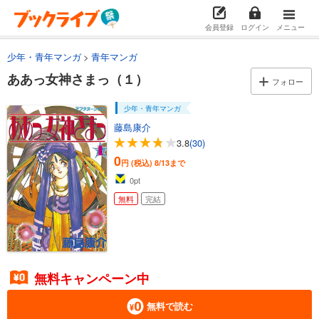
会員登録
ログイン
メニュー
少年・青年マンガ
青年マンガ
ああっ女神さまっ（１）
フォロー
少年・青年マンガ
藤島康介
3.8
(30)
0
円 (税込)
8/13まで
0
pt
無料
完結
無料キャンペーン中
無料で読む