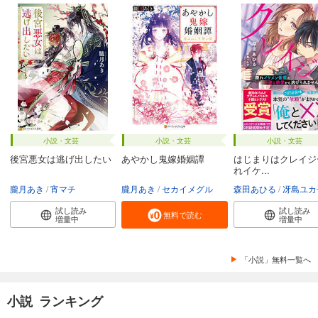
小説・文芸
小説・文芸
小説・文芸
後宮悪女は逃げ出したい
あやかし鬼嫁婚姻譚
はじまりはクレイジ
れイケ...
朧月あき
宵マチ
朧月あき
セカイメグル
森田あひる
冴島ユカ
試し読み
試し読み
無料で読む
増量中
増量中
「小説」無料一覧へ
小説 ランキング