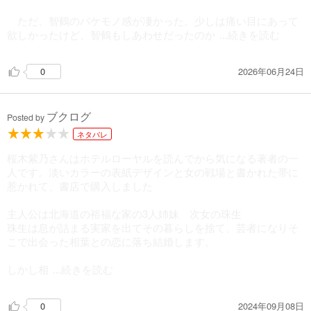
ただ、智鶴のバケモノ感が凄かった。少しは痛い目にあって
欲しかったけど、智鶴もしあわせだったのか
...続きを読む
2026年06月24日
0
ブクログ
Posted by
ネタバレ
桜木紫乃さんはホテルローヤルを読んでから気になる著者の一
人です。淡いカラーの表紙デザインと女の戦場と書かれた帯に
惹かれて、書店で購入しました
主人公は北海道の裕福な家の3人姉妹 次女の珠生
珠生は息が詰まる実家を出てその暮らしを捨て、芸者になりそ
こで出会った相葉との恋に落ち結婚します。
しかし相
...続きを読む
2024年09月08日
0