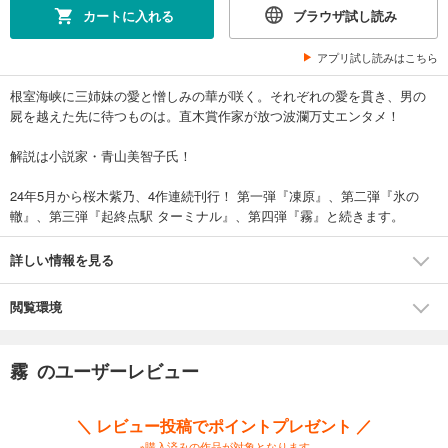
カートに入れる
ブラウザ試し読み
アプリ試し読みはこちら
根室海峡に三姉妹の愛と憎しみの華が咲く。それぞれの愛を貫き、男の
屍を越えた先に待つものは。直木賞作家が放つ波瀾万丈エンタメ！
解説は小説家・青山美智子氏！
24年5月から桜木紫乃、4作連続刊行！ 第一弾『凍原』、第二弾『氷の
轍』、第三弾『起終点駅 ターミナル』、第四弾『霧』と続きます。
詳しい情報を見る
閲覧環境
霧 のユーザーレビュー
＼ レビュー投稿でポイントプレゼント ／
※購入済みの作品が対象となります