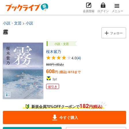
会員登録
ログイン
メニュー
小説・文芸
小説
霧
フォロー
小説・文芸
桜木紫乃
4.0
(4)
869円 (税込)
608
円 (税込)
8/13まで
3
pt
値引き
182
新規会員70%OFFクーポンで
円(税込)
今すぐ購入