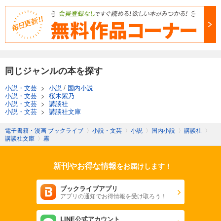
同じジャンルの本を探す
小説・文芸
>
小説
/
国内小説
小説・文芸
>
桜木紫乃
小説・文芸
>
講談社
小説・文芸
>
講談社文庫
電子書籍・漫画 ブックライブ
〉
小説・文芸
〉
小説
〉
国内小説
〉
講談社
〉
講談社文庫
〉
霧
新刊やお得な情報
をお届けします！
ブックライブアプリ
アプリの通知でお得情報を受け取ろう！
LINE公式アカウント