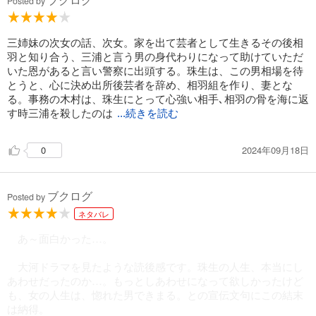
Posted by
三姉妹の次女の話、次女。家を出て芸者として生きるその後相
羽と知り合う、三浦と言う男の身代わりになって助けていただ
いた恩があると言い警察に出頭する。珠生は、この男相場を待
とうと、心に決め出所後芸者を辞め、相羽組を作り、妻とな
る。事務の木村は、珠生にとって心強い相手､相羽の骨を海に返
す時三浦を殺したのは
...続きを読む
2024年09月18日
0
ブクログ
Posted by
ネタバレ
あ～面白かった…。
大河ドラマを見たような読後感です。珠生の人生、本当にし
あわせだったのか…。もっとしあわせになって欲しかったけど
も、女の人生は、惚れた男できまる。との宣伝文句にこの結末
は納得。