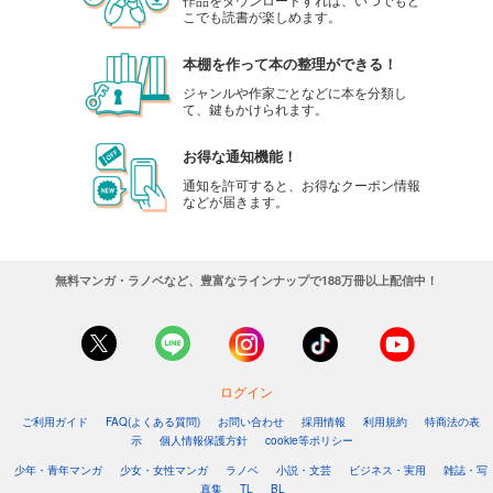
こでも読書が楽しめます。
本棚を作って本の整理ができる！
ジャンルや作家ごとなどに本を分類し
て、鍵もかけられます。
お得な通知機能！
通知を許可すると、お得なクーポン情報
などが届きます。
無料マンガ・ラノベなど、豊富なラインナップで188万冊以上配信中！
ログイン
ご利用ガイド
FAQ(よくある質問)
お問い合わせ
採用情報
利用規約
特商法の表
示
個人情報保護方針
cookie等ポリシー
少年・青年マンガ
少女・女性マンガ
ラノベ
小説・文芸
ビジネス・実用
雑誌・写
真集
TL
BL