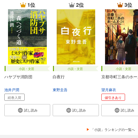
1位
2位
3位
小説・文芸
小説・文芸
小説・文芸
ハヤブサ消防団
白夜行
京都寺町三条のホー
池井戸潤
東野圭吾
望月麻衣
続巻入荷
値引きあり
試し読み
試し読み
試し読み
「小説」ランキングの一覧へ