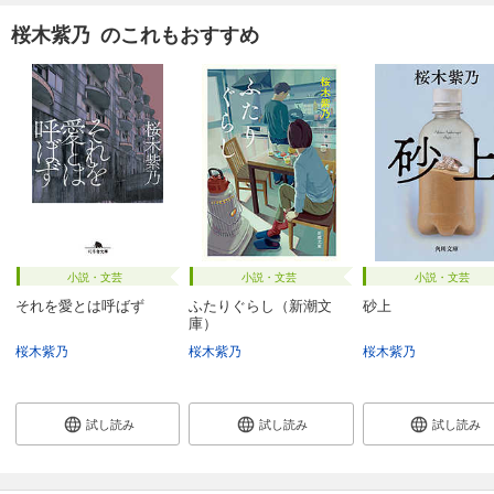
桜木紫乃 のこれもおすすめ
小説・文芸
小説・文芸
小説・文芸
それを愛とは呼ばず
ふたりぐらし（新潮文
砂上
庫）
桜木紫乃
桜木紫乃
桜木紫乃
試し読み
試し読み
試し読み