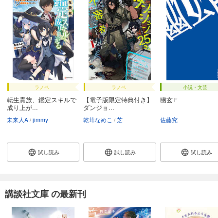
ラノベ
ラノベ
小説・文芸
転生貴族、鑑定スキルで
【電子版限定特典付き】
幽玄Ｆ
成り上が...
ダンジョ...
未来人A
jimmy
乾茸なめこ
芝
佐藤究
試し読み
試し読み
試し読み
講談社文庫 の最新刊