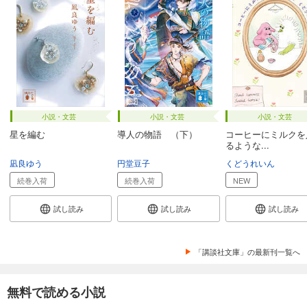
小説・文芸
小説・文芸
小説・文芸
星を編む
導人の物語 （下）
コーヒーにミルクを
るような...
凪良ゆう
円堂豆子
くどうれいん
続巻入荷
続巻入荷
NEW
試し読み
試し読み
試し読み
「講談社文庫」の最新刊一覧へ
無料で読める小説