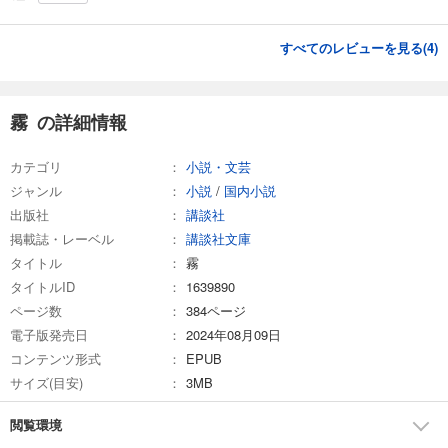
すべてのレビューを見る(
4
)
霧 の詳細情報
カテゴリ
小説・文芸
ジャンル
小説
/
国内小説
出版社
講談社
掲載誌・レーベル
講談社文庫
タイトル
霧
タイトルID
1639890
ページ数
384ページ
電子版発売日
2024年08月09日
コンテンツ形式
EPUB
サイズ(目安)
3MB
閲覧環境