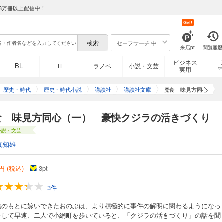
8万冊以上配信中！
Get!
セーフサーチ 中
来店pt
閲覧履
ビジネス
BL
TL
ラノベ
小説・文芸
実用
歴史・時代
歴史・時代小説
講談社
講談社文庫
魔食 味見方同心
食 味見方同心（一） 豪快クジラの活きづくり
小説・文芸
真知雄
円 (税込)
3
pt
3件
進のもとに嫁いできたおのぶは、より積極的に事件の解明に関わるようになっ
そして早速、二人で小網町を歩いていると、「クジラの活きづくり」の話を聞