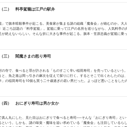
（二） 料亭駕籠は江戸の駅弁
籠」で旗本暗殺事件が起こる。美食家が集まる謎の組織「魔食会」が絡むのか。大
当をつか
足が絶えないらしい。そんな折に大きな事件が起こる。旗本・笠原忠義が駕籠に乗
。当日は駕籠かきや供の者も凶行に気づかず、名所巡りの順路を通り終えて出発し
が発覚したらしい。魚之進は有力な旗本・中野石翁のご指名で、味見方ながら本来
べることに……。
（三） 閻魔さまの怒り寿司
村の寺で、食べると罪が許される「ものすごく辛い稲荷寿司」を売っているという
うと、魚之進は岡っ引きの麻次を従えて探りに行く。するとそこで出くわしたのは
辛」の稲荷寿司を10個も買う二十歳過ぎの若い男だった。よっぽど悪いことをした
ぎつけた魚之進たちは、男のあとをつけることにする。男は濠沿いにしばらく歩く
た。そこは以前未解決事件のあった店で……。
（四） おにぎり寿司は男か女か
で真ん丸にした、見た目はおにぎりで食べると寿司──そんな「おにぎり寿司」とい
るという。しかも、謎の味覚・魔味を追い求めている「魔食会」も注目しているら