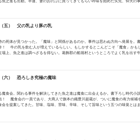
る魚之進も出動。早速、妻のおのぶに買ってきてもらい吟味を始めた矢先、仰天の
の店主が刺殺されたのだ。目撃証言では、犯人は男か女かはっきりせず、また、店
り寿司はやっちゃいけなかった」だった。それはいったい何を意味するのか。犯人
（五） 父の乳より豚の乳
侍の死体が見つかった。「魔味」と関係があるのか。事件は思わぬ方向へ発展を。
」かもしれない。
立場上、魚之進は調べざるを得ない。葛飾郡の船堀村というところでよく乳を出す
いることがわかる。早速、魚之進は麻次とともに向かった。だが運蔵の牧場に着く
惨殺体が見つかった。運蔵が下手人なのか。管轄は八州廻りと思われ、魚之進たち
った……。
（六） 恐ろしき究極の魔味
る魔食会。関わる事件を解決してきた魚之進は魔食に出会えるか。書下ろし時代小
力候補を見つけ、
食会を提案してきた。甘味、塩味、苦味、辛味、そして旨味という五つの味覚とは
わったことのない味、それが魔味であり、その魔味を使った料理こそが魔食なので
べものが魔食候補として挙がった。命がけのクジラの活きづくり、コウモリが集め
ウの煮物、顔を造り変えた美女オコゼなど。だが、いずれも奇抜な見た目や面白い
までにない魔味ではなかった。しかし今回は、魔味とは呪いがかけられている料理
るらしい。魚之進は試食会に招かれた奉行の筒井和泉守の従者としてついていくこ
た料理とは甲羅が落ち武者の顔をした「平家蟹」ではないかとの情報も仕入れてい