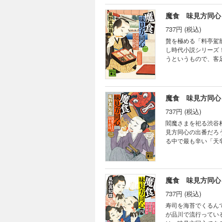
魔食 味見方同心
737円 (税込)
贅を極める「料亭駕
し時代小説シリーズ！ 近ごろ話題の「料亭駕籠」。駕籠に乗って江戸の名所を巡りながら、人気料亭の弁
うというもので、客
中に暗殺されたのだ
ったところで、事件
えて事件の真相を調
魔食 味見方同心
737円 (税込)
閻魔さまを祀る渋谷
見方同心の出番だろ
る中で最も辛い「天
か。犯罪の臭いを嗅
の大店に入っていっ
魔食 味見方同心
737円 (税込)
寿司を海苔でくるん
が品川で流行ってい