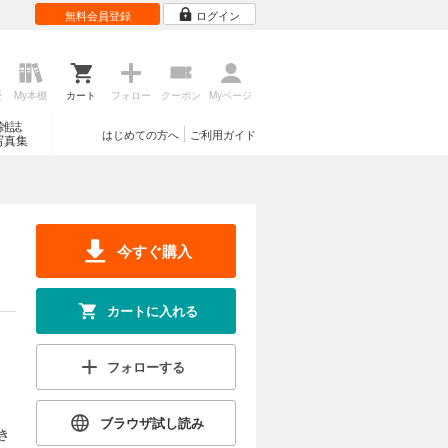
無料会員登録
ログイン
歴
My本棚
カート
フォロー
クーポン
Myページ
雑誌
はじめての方へ
ご利用ガイド
写真集
今すぐ購入
カートに入れる
フォローする
ブラウザ試し読み
き