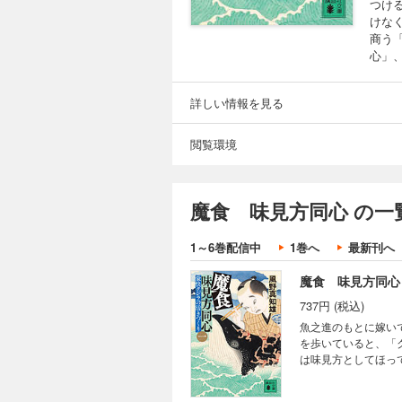
つけ
けな
商う
心」
詳しい情報を見る
閲覧環境
魔食 味見方同心 の一
1～6巻配信中
1巻へ
最新刊へ
魔食 味見方同心
737円 (税込)
魚之進のもとに嫁い
を歩いていると、「
は味見方としてほっ
「海獣屋」という店