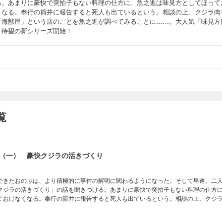
る。あまりに豪快で突拍子もない料理の仕方に、魚之進は味見方としてほって
くなる。奉行の筒井に報告すると死人も出ているという。相談の上、クジラ肉
「海獣屋」という店のことを魚之進が調べてみることに……。大人気「味見方
、待望の新シリーズ開始！
覧
（一） 豪快クジラの活きづくり
できたおのぶは、より積極的に事件の解明に関わるようになった。そして早速、二
クジラの活きづくり」の話を聞きつける。あまりに豪快で突拍子もない料理の仕方
ておけなくなる。奉行の筒井に報告すると死人も出ているという。相談の上、クジ
のことを魚之進が調べてみることに……。大人気「味見方同心」、待望の新シリー