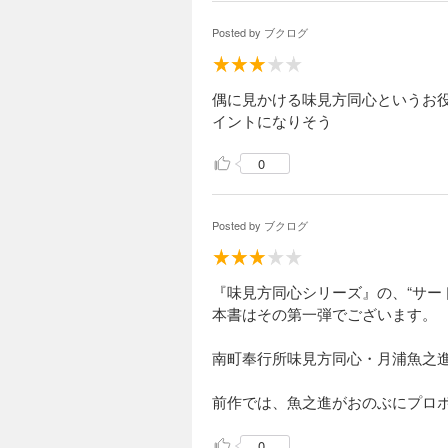
Posted by
ブクログ
偶に見かける味見方同心というお
イントになりそう
0
Posted by
ブクログ
『味見方同心シリーズ』の、“サー
本書はその第一弾でございます。
南町奉行所味見方同心・月浦魚之
前作では、魚之進がおのぶにプロ
0