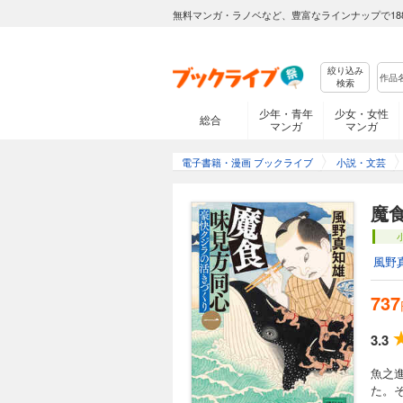
無料マンガ・ラノベなど、豊富なラインナップで18
絞り込み
検索
少年・青年
少女・女性
総合
マンガ
マンガ
電子書籍・漫画 ブックライブ
小説・文芸
魔
風野
737
3.3
魚之
た。