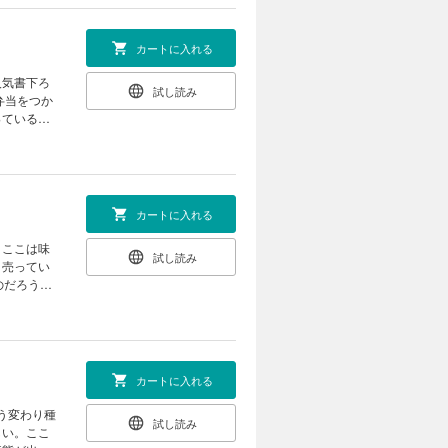
カートに入れる
人気書下ろ
試し読み
っている最
た料亭に戻
の職責を超
カートに入れる
。ここは味
試し読み
、売ってい
のだろう
と、薬種商
カートに入れる
う変わり種
試し読み
しい。ここ