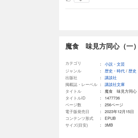
魔食 味見方同心（一
カテゴリ
：
小説・文芸
ジャンル
：
歴史・時代
/
歴史
出版社
：
講談社
掲載誌・レーベル
：
講談社文庫
タイトル
：
魔食 味見方同心
タイトルID
：
1477736
ページ数
：
256ページ
電子版発売日
：
2023年12月15日
コンテンツ形式
：
EPUB
サイズ(目安)
：
3MB