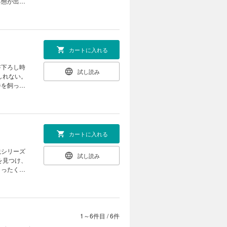
事態が出来
主の言い残
の手掛かり
カートに入れる
書下ろし時
試し読み
牛を飼って
とその姿は
は殺しを報
カートに入れる
説シリーズ
試し読み
まったく別
ある。これ
た蜜の味、
着想の料理
ではないか
とになっ
1～6件目
/
6件
た。試食会