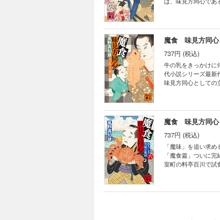
は、味見方同心であ
する。おにぎり寿司
した言葉は「おにぎ
は……。
魔食 味見方同心
737円 (税込)
牛の乳をきっかけに
代小説シリーズ最新作！ 牛の乳を飲む人が増えているらしい。もしかするとこんどこそ「魔食
味見方同心としての
いる運蔵という男が
なく、代わりに侍の
告するに留まるのだ
魔食 味見方同心
737円 (税込)
「魔味」を追い求め
「魔食篇」ついに完結！ 魔食会の一員であり、大商人で旗本の織豊川超蔵が、ついに魔食の有
室町の料亭百川で試
の、いままで誰も味
までもさまざまな食
この国にはいないゾ
ではあったが、いま
と織豊川は言ってい
た。そして、呪われ