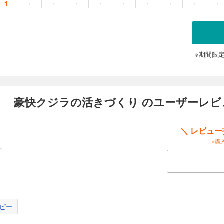
1
・
・
・
・
・
・
・
・
・
に出てきた呪いの料理の正体とは！？
※期間限
） 豪快クジラの活きづくり のユーザーレビ
＼ レビュ
※購
ピー