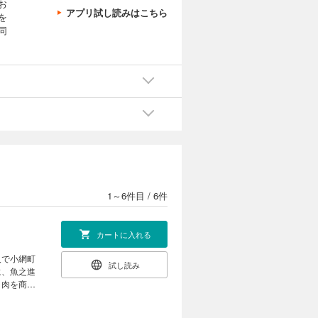
お
アプリ試し読みはこちら
を
同
1～6件目
/
6件
カートに入れる
人で小網町
試し読み
に、魚之進
ラ肉を商う
ズ開始！