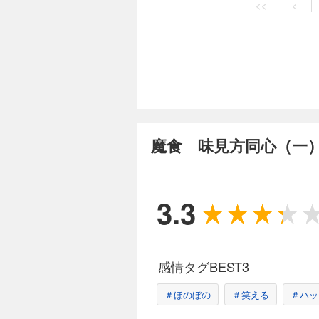
<<
<
当日、百川の大広間
魔食 味見方同心（一
3.3
感情タグBEST3
＃ほのぼの
＃笑える
＃ハッ