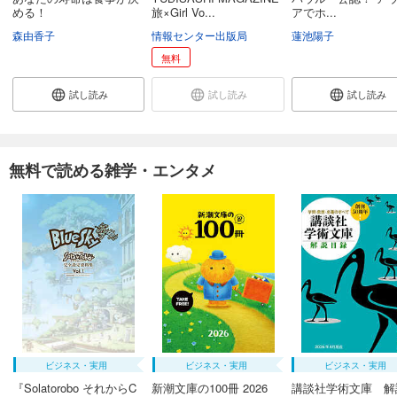
める！
旅×Girl Vo...
アでホ...
森由香子
情報センター出版局
蓮池陽子
無料
試し読み
試し読み
試し読み
無料で読める雑学・エンタメ
ビジネス・実用
ビジネス・実用
ビジネス・実用
『Solatorobo それからC
新潮文庫の100冊 2026
講談社学術文庫 解