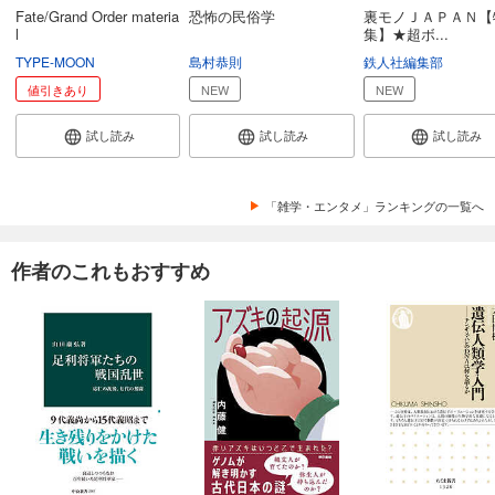
Fate/Grand Order materia
恐怖の民俗学
裏モノＪＡＰＡＮ【
l
集】★超ボ...
TYPE-MOON
島村恭則
鉄人社編集部
値引きあり
NEW
NEW
試し読み
試し読み
試し読み
「雑学・エンタメ」ランキングの一覧へ
作者のこれもおすすめ