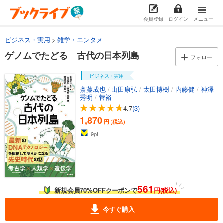
会員登録
ログイン
メニュー
ビジネス・実用
雑学・エンタメ
ゲノムでたどる 古代の日本列島
フォロー
ビジネス・実用
斎藤成也
/
山田康弘
/
太田博樹
/
内藤健
/
神澤
秀明
/
菅裕
4.7
(3)
1,870
円 (税込)
9
pt
561
新規会員70%OFFクーポンで
円(税込)
今すぐ購入