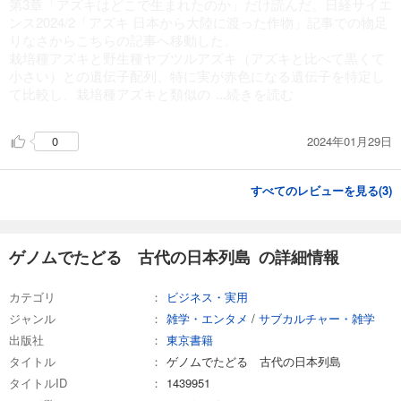
第3章「アズキはどこで生まれたのか」だけ読んだ。日経サイエ
ンス2024/2「アズキ 日本から大陸に渡った作物」記事での物足
りなさからこちらの記事へ移動した。
栽培種アズキと野生種ヤブツルアズキ（アズキと比べて黒くて
小さい）との遺伝子配列、特に実が赤色になる遺伝子を特定し
て比較し、栽培種アズキと類似の
...続きを読む
2024年01月29日
0
すべてのレビューを見る(
3
)
ゲノムでたどる 古代の日本列島 の詳細情報
カテゴリ
ビジネス・実用
ジャンル
雑学・エンタメ
/
サブカルチャー・雑学
出版社
東京書籍
タイトル
ゲノムでたどる 古代の日本列島
タイトルID
1439951