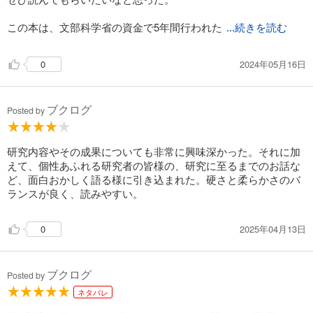
いう先入観を持つかもしれない。しかし、実は遺跡に残された遺物の古
さだけを見ると日本のものの方が古い可能性もあり、漆文化は日本発祥
この本は、文部科学省の資金で5年間行われた
...続きを読む
では、という説を唱える研究者もいるほどである。」
――菅 裕 〈コラム〉漆の過去・現在・未来 より
2024年05月16日
0
DNAは、その人骨の遺伝的特徴を知るための手がかりとなる情報であ
る。そのため、DNAをうまく回収し、その塩基配列を決定し、その配列
ブクログ
Posted by
情報を使った研究でうまく「調理（料理？）」してあげれば、その人骨
のルーツや我々現代人との関係を語ってくれる。この場合、おいしい食
材はDNAであり、料理のための道具類はDNA配列を決定するためのシー
研究内容やその成果についても非常に興味深かった。それに加
クエンサや解析するための統計ツールになるだろうか。
えて、個性あふれる研究者の皆様の、研究に至るまでのお話な
――神澤秀明 〈第４章〉日本列島人はどこから来たのか より
ど、面白おかしく語る様に引き込まれた。硬さと柔らかさのバ
ランスが良く、読みやすい。
2025年04月13日
0
ブクログ
Posted by
ネタバレ