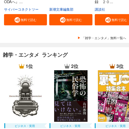
ODAへ』...
録 ２０...
サイバーコネクトツー
新潮文庫編集部
講談社
無料で読む
無料で読む
無料で読む
「雑学・エンタメ」無料一覧へ
雑学・エンタメ ランキング
1位
2位
3位
ビジネス・実用
ビジネス・実用
ビジネス・実用