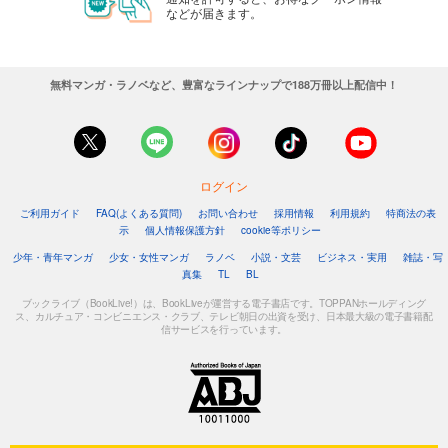
などが届きます。
無料マンガ・ラノベなど、豊富なラインナップで188万冊以上配信中！
ログイン
ご利用ガイド
FAQ(よくある質問)
お問い合わせ
採用情報
利用規約
特商法の表
示
個人情報保護方針
cookie等ポリシー
少年・青年マンガ
少女・女性マンガ
ラノベ
小説・文芸
ビジネス・実用
雑誌・写
真集
TL
BL
ブックライブ（BookLive!）は、BookLiveが運営する電子書店です。TOPPANホールディング
ス、カルチュア・コンビニエンス・クラブ、テレビ朝日の出資を受け、日本最大級の電子書籍配
信サービスを行っています。