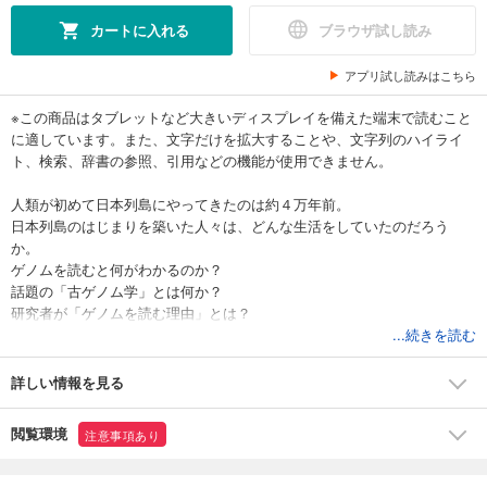
カートに入れる
ブラウザ試し読み
アプリ試し読みはこちら
※この商品はタブレットなど大きいディスプレイを備えた端末で読むこと
に適しています。また、文字だけを拡大することや、文字列のハイライ
ト、検索、辞書の参照、引用などの機能が使用できません。
人類が初めて日本列島にやってきたのは約４万年前。
日本列島のはじまりを築いた人々は、どんな生活をしていたのだろう
か。
ゲノムを読むと何がわかるのか？
話題の「古ゲノム学」とは何か？
研究者が「ゲノムを読む理由」とは？
日本列島人の起源と成立をさぐる研究プロジェクト「ヤポネシアゲノ
...続きを読む
ム」のメンバーによる、珠玉の科学エッセイ集。
詳しい情報を見る
「一段落した調査現場で、私は温かい缶コーヒーを飲みながら考えた。
誰が一体なんのためにこんな墓を作ったのだろうか。なぜ中妻貝塚に作
閲覧環境
注意事項あり
られたのか。これだけの人骨はどこから運ばれてきたのか。以前より浮
かんでは消えていた謎が、頭の中をぐるぐる巡る。」
――山田康弘 〈第１章〉縄文時代を「掘る」 より