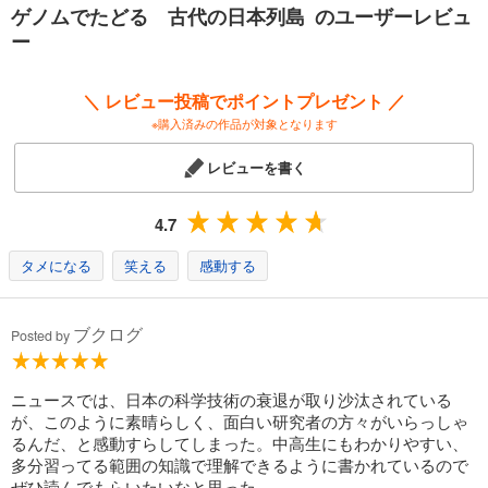
ゲノムでたどる 古代の日本列島 のユーザーレビュ
ー
「お酒に弱い、という遺伝的変異は、何かに強かったのではないか？ そ
れは、何かはわからないけれど、何らかの感染症と関連するのではない
＼ レビュー投稿でポイントプレゼント ／
か、と考える事は、それほど馬鹿げた空想ではない。十分に検証するに
※購入済みの作品が対象となります
値する仮説だ。それでは、東アジアでは、お酒に弱いことが、何に強か
ったといえそうなのだろうか？」
レビューを書く
――太田博樹 〈第２章〉お酒に弱い遺伝子とウンチの化石のゲノムから
何がわかるか より
4.7
「ゲノムとは生き物の設計図である。血液型がＡ型だったりＢ型だった
り、目の色が黒かったり青かったりするのは、それぞれ設計図であるゲ
タメになる
笑える
感動する
ノムのどこかに違いがあるからだ。植物でも同じことで、設計図が部分
的に書き換わってしまう（突然変異という）ことによって、色や形や大
きさに違いが生まれる。逆に言えば、設計図を読み解くことで、姿形の
ブクログ
Posted by
違いや環境への適応能力の違いが進化したのかを理解することができ
る。ゲノムを読む、とはそういうことなのだ」
――内藤 健 〈第３章〉アズキはどこで生まれたのか より
ニュースでは、日本の科学技術の衰退が取り沙汰されている
が、このように素晴らしく、面白い研究者の方々がいらっしゃ
「ウルシ（Toxicodendron vernicifluum）が日本で塗料として用いられ始
るんだ、と感動すらしてしまった。中高生にもわかりやすい、
めたのは、遅くとも縄文時代早期という、かなり古い時代であるとされ
多分習ってる範囲の知識で理解できるように書かれているので
ている。多くの読者は、このような「高尚な」文化は中国伝来であると
ぜひ読んでもらいたいなと思った。