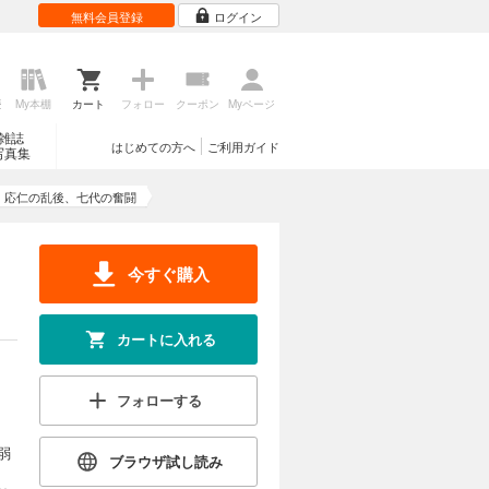
無料会員登録
ログイン
歴
My本棚
カート
フォロー
クーポン
Myページ
雑誌
はじめての方へ
ご利用ガイド
写真集
 応仁の乱後、七代の奮闘
今すぐ購入
カートに入れる
フォローする
弱
ブラウザ試し読み