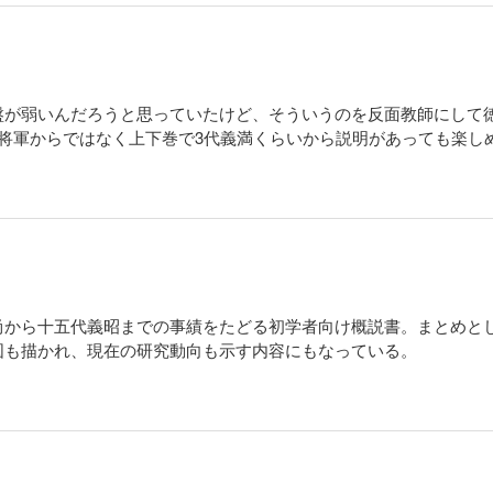
盤が弱いんだろうと思っていたけど、そういうのを反面教師にして
将軍からではなく上下巻で3代義満くらいから説明があっても楽し
尚から十五代義昭までの事績をたどる初学者向け概説書。まとめと
図も描かれ、現在の研究動向も示す内容にもなっている。