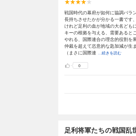
戦国時代の幕府が如何に協調バラ
長持ちさせたかが分かる一書です
けれど足利の血が地域の大名ども
キーの根拠を与える、需要あると
やれる、国際連合の理念的役割を
仲裁を超えて恣意的な匙加減が生
（まさに国際連
...続きを読む
0
足利将軍たちの戦国乱