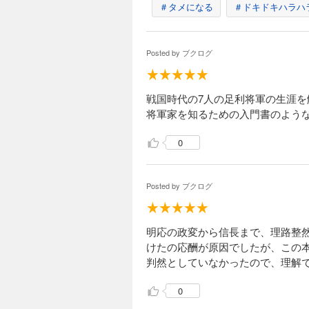
＃タメになる
＃ドキドキハラハ
Posted by
ブクログ
戦国時代の7人の足利将軍の生涯
将軍家を知るための入門書のよう
0
Posted by
ブクログ
明応の政変から信長まで、理路整
けたの応酬が原因でしたが、この
判然としていなかったので、理解
0