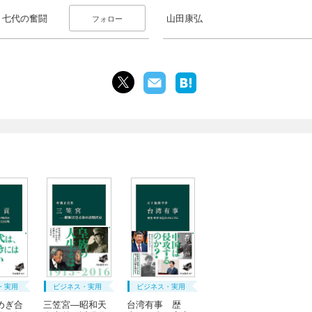
、七代の奮闘
山田康弘
フォロー
・実用
ビジネス・実用
ビジネス・実用
めぎ合
三笠宮―昭和天
台湾有事 歴