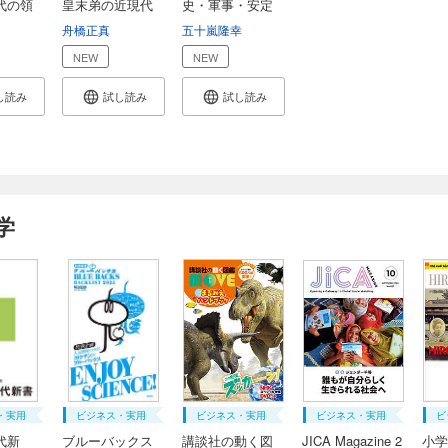
代の領
皇末弟の近現代
史・軍事・安定
史
のメ...
舟橋正真
五十嵐隆幸
NEW
NEW
し読み
試し読み
試し読み
学
・実用
ビジネス・実用
ビジネス・実用
ビジネス・実用
ビ
代新
ブルーバックス
講談社の動く図
JICA Magazine 2
小学