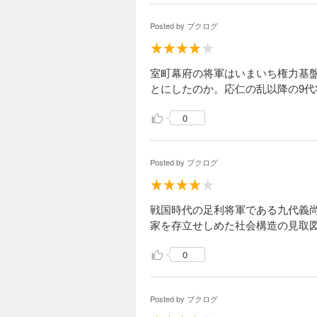
Posted by
ブクログ
室町幕府の将軍はいまいち権力基
とにしたのか。応仁の乱以降の9代
0
Posted by
ブクログ
戦国時代の足利将軍である九代義
家を存立せしめた社会構造の見取
0
Posted by
ブクログ