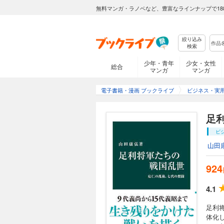
無料マンガ・ラノベなど、豊富なラインナップで18
絞り込み
検索
少年・青年
少女・女性
総合
マンガ
マンガ
電子書籍・漫画 ブックライブ
ビジネス・実
足
ビ
山田
924
4.1
足利
体化