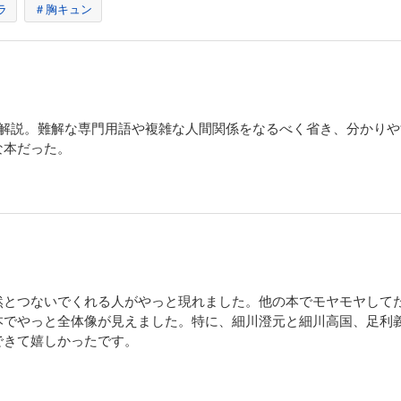
ラ
＃胸キュン
を解説。難解な専門用語や複雑な人間関係をなるべく省き、分かり
な本だった。
然とつないでくれる人がやっと現れました。他の本でモヤモヤして
本でやっと全体像が見えました。特に、細川澄元と細川高国、足利
できて嬉しかったです。