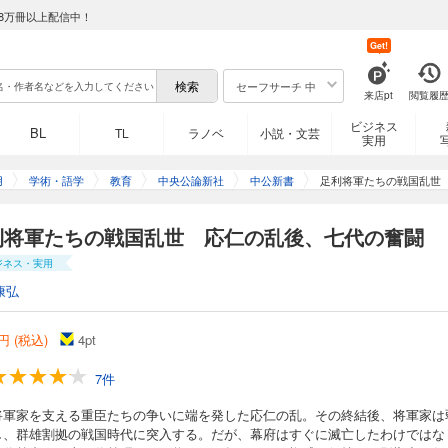
8万冊以上配信中！
Get!
セーフサーチ 中
来店pt
閲覧履
ビジネス
BL
TL
ラノベ
小説・文芸
実用
用
学術・語学
教育
中央公論新社
中公新書
足利将軍たちの戦国乱世
利将軍たちの戦国乱世 応仁の乱後、七代の奮闘
ジネス・実用
康弘
円 (税込)
4
pt
7件
将軍家を支える重臣たちの争いに端を発した応仁の乱。その終結後、将軍家は
し、群雄割拠の戦国時代に突入する。だが、幕府はすぐに滅亡したわけではな