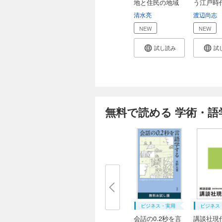
地と住民の地域
う江戸時
生...
主...
清水亮
渡辺尚志
NEW
NEW
試し読み
試
無料で読める 学術・語
ビジネス・実用
ビジネス
会話の0.2秒を言
講談社現