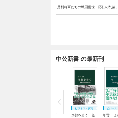
足利将軍たちの戦国乱世 応仁の乱後
中公新書 の最新刊
ビジネス・実用
ビジネス
軍都を歩く 基
年貢 せ