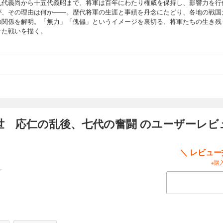
九代義尚から十五代義昭まで、将軍は百年にわたり権威を保持し、影響力を行
が、その理由は何か――。歴代将軍の生涯と事績を丹念にたどり、各地の戦国
の関係を解明。「無力」「傀儡」というイメージを裏切る、将軍たちの生き残
けた戦いを描く。
世 応仁の乱後、七代の奮闘 のユーザーレビ
＼ レビュ
※購