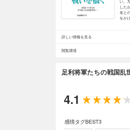
い。
した
名と
をか
詳しい情報を見る
閲覧環境
足利将軍たちの戦国乱
4.1
感情タグBEST3