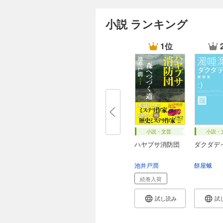
小説 ランキング
1位
小説・文芸
小説・
ハヤブサ消防団
ダクダデ
池井戸潤
餅屋蛾
続巻入荷
試し読み
試