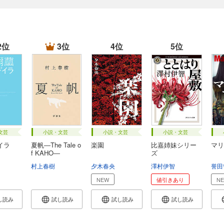
2位
3位
4位
5位
文芸
小説・文芸
小説・文芸
小説・文芸
イラ
夏帆―The Tale o
楽園
比嘉姉妹シリー
マリ
f KAHO―
ズ
村上春樹
夕木春央
澤村伊智
誉田
NEW
値引きあり
N
し読み
試し読み
試し読み
試し読み