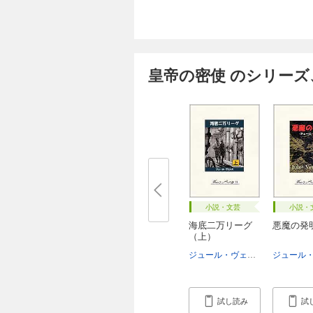
皇帝の密使 のシリーズ
小説・文芸
小説・
海底二万リーグ
悪魔の発
（上）
ジュール・ヴェルヌ
村上啓夫
試し読み
試