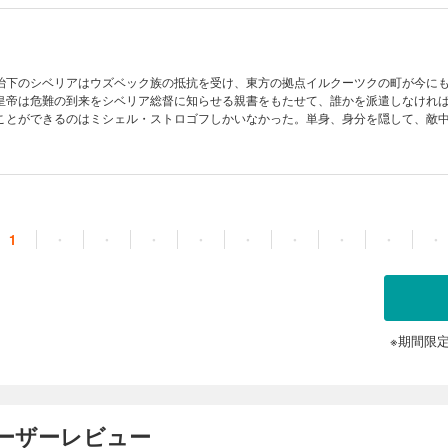
治下のシベリアはウズベック族の抵抗を受け、東方の拠点イルクーツクの町が今に
皇帝は危難の到来をシベリア総督に知らせる親書をもたせて、誰かを派遣しなけれ
ことができるのはミシェル・ストロゴフしかいなかった。単身、身分を隠して、敵
大な旅。冒険、陰謀、悲喜劇……ヴェルヌのＳＦではない冒険小説の最高峰。
1
・
・
・
・
・
・
・
・
・
※期間限
ユーザーレビュー