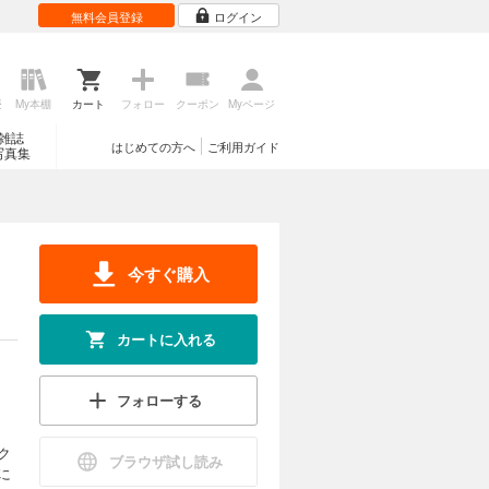
無料会員登録
ログイン
歴
My本棚
カート
フォロー
クーポン
Myページ
雑誌
はじめての方へ
ご利用ガイド
写真集
今すぐ購入
カートに入れる
フォローする
ク
ブラウザ試し読み
に