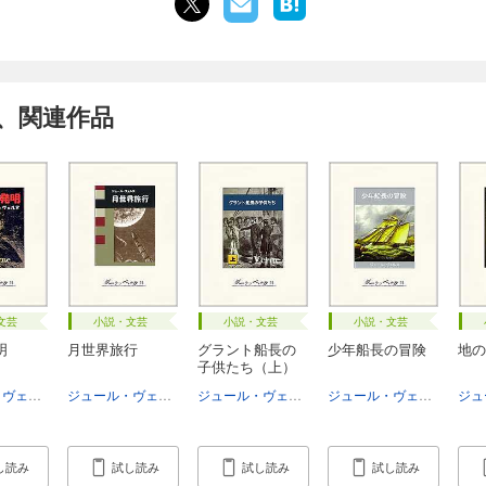
、関連作品
文芸
小説・文芸
小説・文芸
小説・文芸
明
月世界旅行
グラント船長の
少年船長の冒険
地の
子供たち（上）
ジュール・ヴェルヌ
大久保和郎
ジュール・ヴェルヌ
鈴木力衛
ジュール・ヴェルヌ
大久保和郎
ジュール・ヴェルヌ
土居
し読み
試し読み
試し読み
試し読み