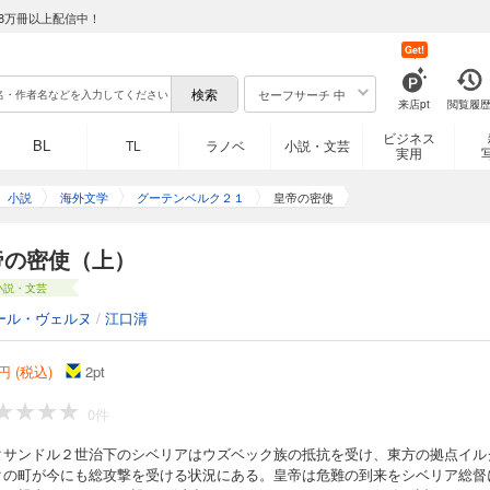
8万冊以上配信中！
Get!
セーフサーチ 中
来店pt
閲覧履
ビジネス
BL
TL
ラノベ
小説・文芸
実用
小説
海外文学
グーテンベルク２１
皇帝の密使
帝の密使（上）
小説・文芸
ール・ヴェルヌ
/
江口清
円 (税込)
2
pt
0件
クサンドル２世治下のシベリアはウズベック族の抵抗を受け、東方の拠点イル
クの町が今にも総攻撃を受ける状況にある。皇帝は危難の到来をシベリア総督