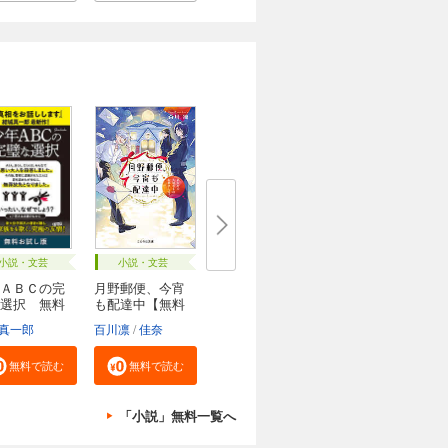
小説・文芸
小説・文芸
ＡＢＣの完
月野郵便、今宵
選択 無料
も配達中【無料
試...
真一郎
百川凛
佳奈
無料で読む
無料で読む
「小説」無料一覧へ