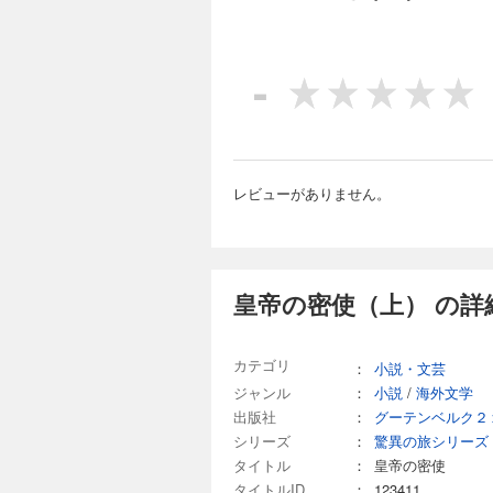
-
レビューがありません。
皇帝の密使（上） の詳
カテゴリ
：
小説・文芸
ジャンル
：
小説
/
海外文学
出版社
：
グーテンベルク２
シリーズ
：
驚異の旅シリーズ
タイトル
：
皇帝の密使
タイトルID
：
123411