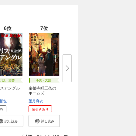
6位
7位
小説・文芸
小説・文芸
スアングル
京都寺町三条の
ホームズ
哲也
望月麻衣
EW
値引きあり
試し読み
試し読み