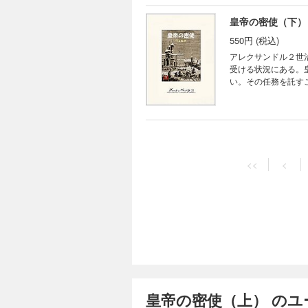
皇帝の密使（下）
550円 (税込)
アレクサンドル２世
受ける状況にある。
い。その任務を託す
と8500キロの長
<<
<
皇帝の密使（上） の