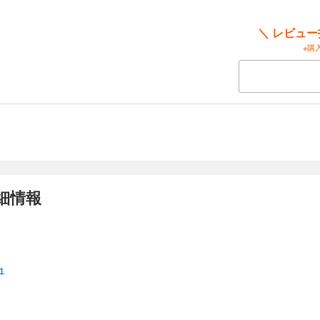
＼ レビュ
※購
細情報
１