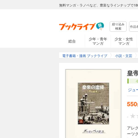
無料マンガ・ラノベなど、豊富なラインナップで18
絞り込み
検索
少年・青年
少女・女性
総合
マンガ
マンガ
電子書籍・漫画 ブックライブ
小説・文芸
皇
ジュ
550
-
アレ
ーツ