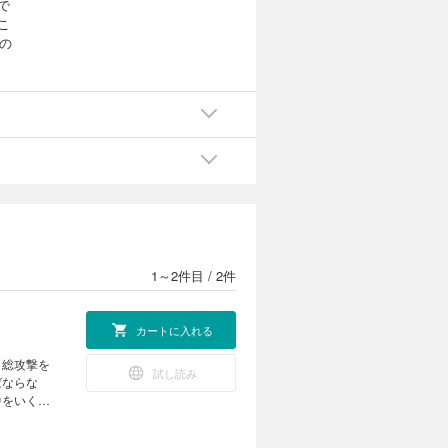
で
こ
の
1～2件目
/
2件
カートに入れる
も総攻撃を
試し読み
ばならな
中をいくこ