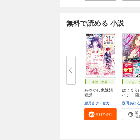
無料で読める 小説
小説・文芸
小説・
あやかし鬼嫁婚
はじまり
姻譚
イジー 
ケ...
朧月あき
セカイメグル
森田あひ
試
無料で読む
増