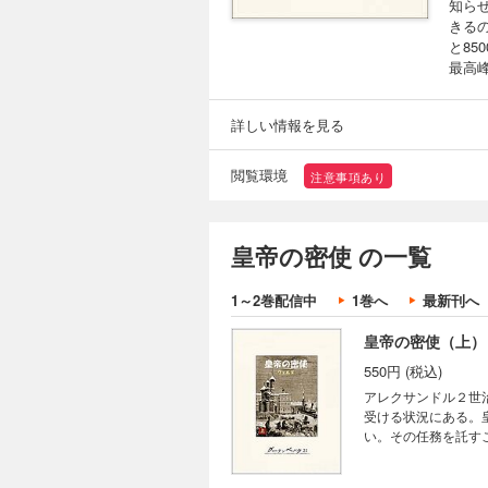
知ら
きる
と8
最高
詳しい情報を見る
閲覧環境
注意事項あり
皇帝の密使 の一覧
1～2巻配信中
1巻へ
最新刊へ
皇帝の密使（上）
550円 (税込)
アレクサンドル２世
受ける状況にある。
い。その任務を託す
と8500キロの長