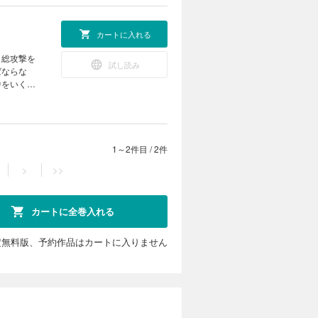
カートに入れる
も総攻撃を
試し読み
ばならな
中をいくこ
1～2件目
/
2件
>
>>
カートに全巻入れる
定無料版、予約作品はカートに入りません