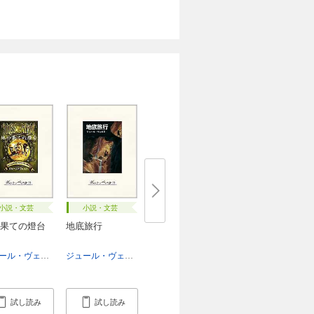
小説・文芸
小説・文芸
果ての燈台
地底旅行
寛之
荒川浩充
ジュール・ヴェルヌ
大友徳明
ジュール・ヴェルヌ
金子博
試し読み
試し読み