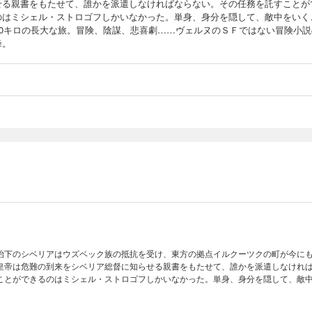
せる親書をもたせて、誰かを派遣しなければならない。その任務を託すことが
のはミシェル・ストロゴフしかいなかった。単身、身分を隠して、敵中をいく
500キロの長大な旅。冒険、陰謀、悲喜劇……ヴェルヌのＳＦではない冒険小説
峰。
治下のシベリアはウズベック族の抵抗を受け、東方の拠点イルクーツクの町が今に
皇帝は危難の到来をシベリア総督に知らせる親書をもたせて、誰かを派遣しなけれ
ことができるのはミシェル・ストロゴフしかいなかった。単身、身分を隠して、敵
大な旅。冒険、陰謀、悲喜劇……ヴェルヌのＳＦではない冒険小説の最高峰。