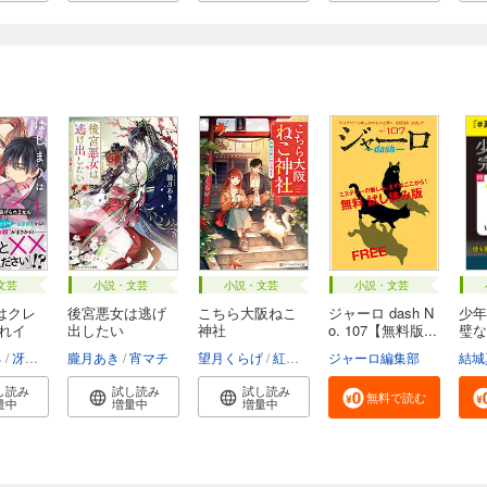
文芸
小説・文芸
小説・文芸
小説・文芸
はクレ
後宮悪女は逃げ
こちら大阪ねこ
ジャーロ dash N
少年
隠れイ
出したい
神社
o. 107【無料版...
璧な
お...
る
冴島ユカ子
朧月あき
宵マチ
望月くらげ
紅木春
ジャーロ編集部
結城
し読み
試し読み
試し読み
無料で読む
量中
増量中
増量中