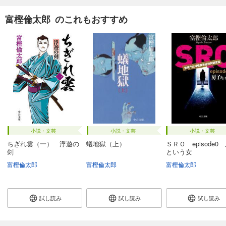
富樫倫太郎 のこれもおすすめ
小説・文芸
小説・文芸
小説・文芸
ちぎれ雲（一） 浮遊の
蟻地獄（上）
ＳＲＯ episode0
剣
という女
富樫倫太郎
富樫倫太郎
富樫倫太郎
試し読み
試し読み
試し読み