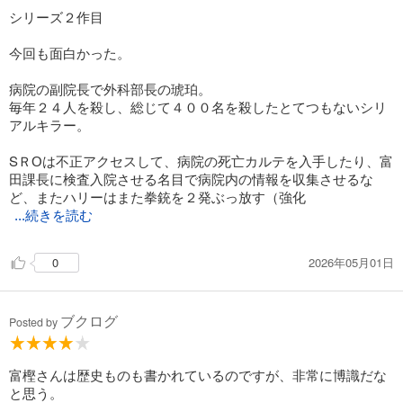
シリーズ２作目
今回も面白かった。
病院の副院長で外科部長の琥珀。
毎年２４人を殺し、総じて４００名を殺したとてつもないシリ
アルキラー。
SＲОは不正アクセスして、病院の死亡カルテを入手したり、富
田課長に検査入院させる名目で病院内の情報を収集させるな
ど、またハリーはまた拳銃を２発ぶっ放す（強化
...続きを読む
2026年05月01日
0
ブクログ
Posted by
富樫さんは歴史ものも書かれているのですが、非常に博識だな
と思う。