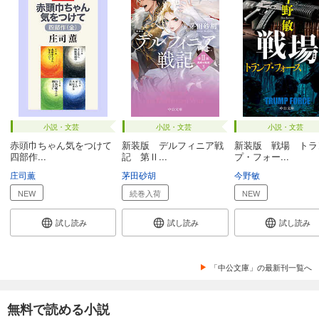
小説・文芸
小説・文芸
小説・文芸
赤頭巾ちゃん気をつけて
新装版 デルフィニア戦
新装版 戦場 トラ
四部作...
記 第Ⅱ...
プ・フォー...
庄司薫
茅田砂胡
今野敏
NEW
続巻入荷
NEW
試し読み
試し読み
試し読み
「中公文庫」の最新刊一覧へ
無料で読める小説