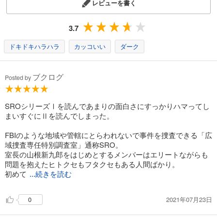
レビューを書く
3.7
ドキドキハラハラ
カッコいい
ダーク
ブクログ
Posted by
SROシリーズⅠを読んであまりの面白さにすっかりハマってし
まいすぐにⅡを読んでしまった。
FBIのような地域や管轄にとらわれないで事件を捜査できる「広
域捜査専任特別調査室」通称SRO。
室長の山根新九郎をはじめとするメンバーはエリートながらも
問題を抱えたヒトクセもフタクセもある人間ばかり。
初めて
...続きを読む
2021年07月23日
0