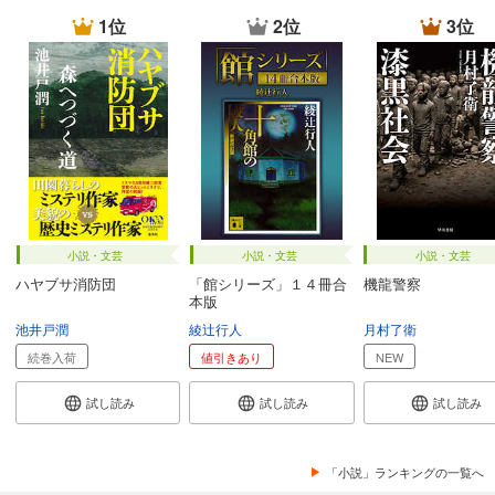
1位
2位
3位
小説・文芸
小説・文芸
小説・文芸
ハヤブサ消防団
「館シリーズ」１４冊合
機龍警察
本版
池井戸潤
綾辻行人
月村了衛
続巻入荷
値引きあり
NEW
試し読み
試し読み
試し読み
「小説」ランキングの一覧へ