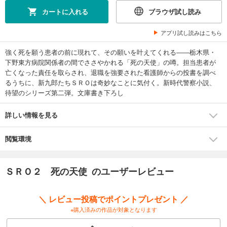
カートに入れる
ブラウザ試し読み
アプリ試し読みはこちら
強く死を願う患者の前に現れて、その願いを叶えてくれる――栃木県・
下野東方病院関係者の間でささやかれる「死の天使」の噂。担当患者が
亡くなった責任を取らされ、退職を強要された看護師からの投書を調べ
るうちに、新九郎たちＳＲＯは奇妙なことに気付く。新時代警察小説、
待望のシリーズ第二弾。文庫書き下ろし
詳しい情報を見る
閲覧環境
ＳＲＯ２ 死の天使 のユーザーレビュー
＼ レビュー投稿でポイントプレゼント ／
※購入済みの作品が対象となります