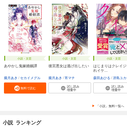
小説・文芸
小説・文芸
小説・文芸
あやかし鬼嫁婚姻譚
後宮悪女は逃げ出したい
はじまりはクレイジ
れイケ...
朧月あき
セカイメグル
朧月あき
宵マチ
森田あひる
冴島ユカ
試し読み
試し読み
無料で読む
増量中
増量中
「小説」無料一覧へ
小説 ランキング