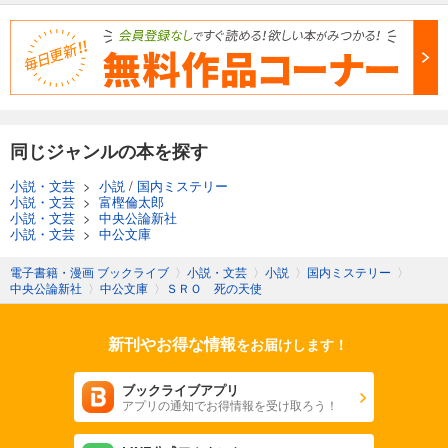
同じジャンルの本を探す
小説・文芸
>
小説
/
国内ミステリー
小説・文芸
>
富樫倫太郎
小説・文芸
>
中央公論新社
小説・文芸
>
中公文庫
電子書籍・漫画 ブックライブ
〉
小説・文芸
〉
小説
〉
国内ミステリー
〉
中央公論新社
〉
中公文庫
〉
ＳＲＯ 死の天使
新刊やお得な情報
をお届けします！
ブックライブアプリ
アプリの通知でお得情報を受け取ろう！