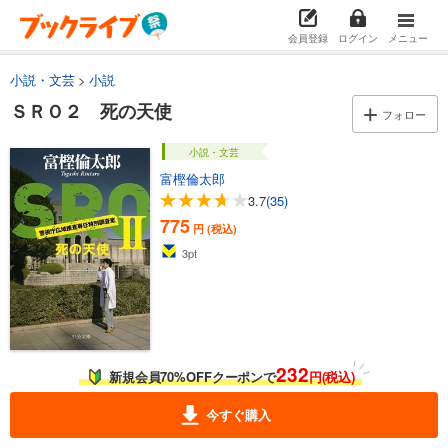
会員登録
ログイン
メニュー
小説・文芸
小説
ＳＲＯ２ 死の天使
フォロー
小説・文芸
富樫倫太郎
3.7
(35)
775
円 (税込)
3
pt
232
新規会員70%OFFクーポンで
円(税込)
今すぐ購入