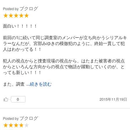
ブクログ
Posted by
面白い！！！！！
前回の1に続いて同じ調査室のメンバーが立ち向かうシリアルキ
ラーなんだが、宮部みゆきの模倣犯のように、終始一貫して犯
人はわかってる！！
犯人の視点からと捜査現場の視点から、はたまた被害者の視点
からといろんな方向からの視点で物語が躍動していくのが、と
っても新しい！！！
また、調査
...続きを読む
2015年11月19日
0
ブクログ
Posted by