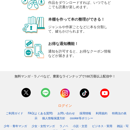
作品をダウンロードすれば、いつでもど
こでも読書が楽しめます。
本棚を作って本の整理ができる！
ジャンルや作家ごとなどに本を分類し
て、鍵もかけられます。
お得な通知機能！
通知を許可すると、お得なクーポン情報
などが届きます。
無料マンガ・ラノベなど、豊富なラインナップで188万冊以上配信中！
ログイン
ご利用ガイド
FAQ(よくある質問)
お問い合わせ
採用情報
利用規約
特商法の表
示
個人情報保護方針
cookie等ポリシー
少年・青年マンガ
少女・女性マンガ
ラノベ
小説・文芸
ビジネス・実用
雑誌・写