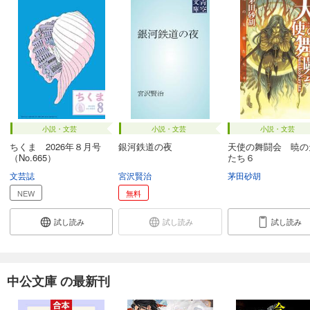
小説・文芸
小説・文芸
小説・文芸
ちくま 2026年８月号
銀河鉄道の夜
天使の舞闘会 暁の
（No.665）
たち６
文芸誌
宮沢賢治
茅田砂胡
NEW
無料
試し読み
試し読み
試し読み
中公文庫 の最新刊