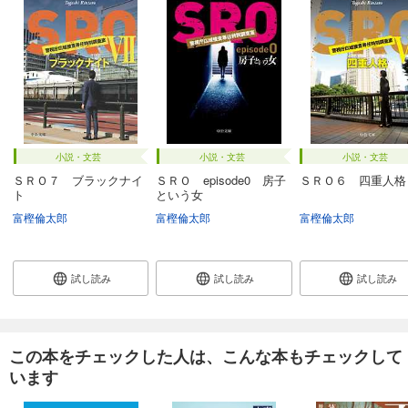
小説・文芸
小説・文芸
小説・文芸
ＳＲＯ７ ブラックナイ
ＳＲＯ episode0 房子
ＳＲＯ６ 四重人格
ト
という女
富樫倫太郎
富樫倫太郎
富樫倫太郎
試し読み
試し読み
試し読み
この本をチェックした人は、こんな本もチェックして
います