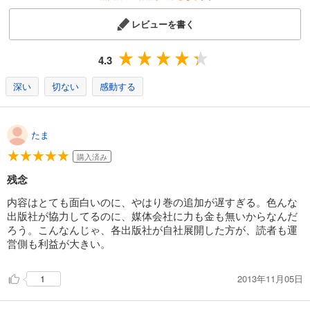
イムリ 13巻
レビューを書く
715
円 (税込)
カート
完結
4.3
試し読み
あらすじを表示する
深い
切ない
感動する
イムリ 14巻
715
円 (税込)
たま
カート
完結
購入済み
試し読み
残念
あらすじを表示する
内容はとても面白いのに、やはり巻の追加が遅すぎる。色んな
イムリ 15巻
出版社が協力してるのに、媒体会社に力も金も無いからなんだ
715
円 (税込)
ろう。こんなんじゃ、各出版社が自社展開した方が、読者も運
カート
営側も利益が大きい。
完結
試し読み
2013年11月05日
1
あらすじを表示する
イムリ 16巻