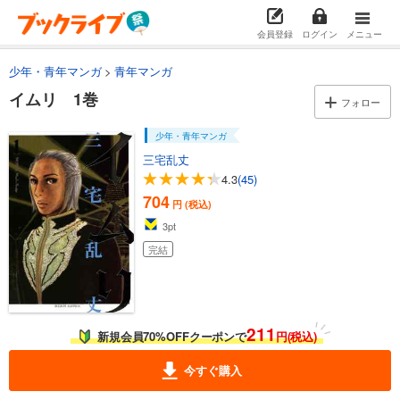
会員登録
ログイン
メニュー
少年・青年マンガ
青年マンガ
イムリ 1巻
フォロー
少年・青年マンガ
三宅乱丈
4.3
(45)
704
円 (税込)
3
pt
完結
211
新規会員70%OFFクーポンで
円(税込)
今すぐ購入