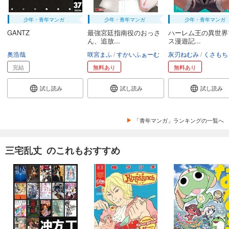
少年・青年マンガ
少年・青年マンガ
少年・青年マンガ
GANTZ
最強宮廷指南役のおっさ
ハーレム王の異世界
ん、追放...
ス漫遊記...
奥浩哉
咲宮まふ
すかいふぁーむ
灰刃ねむみ
くさもち
完結
無料あり
無料あり
試し読み
試し読み
試し読み
「青年マンガ」ランキングの一覧へ
三宅乱丈 のこれもおすすめ