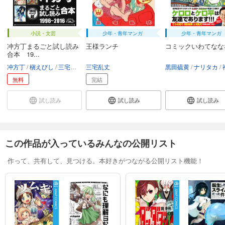
小説・文芸
少年・青年マンガ
少年・青年マンガ
冲方丁まるごと試し読み
王様ランチ
コミックいわてなな
合本 19...
冲方丁
槇えびし
三宅乱丈
三宅乱丈
大今良時
二階堂ヒカル
伊藤真美
黒田硫黄
XEBEC
ナリタカ
松下
福盛
無料
完結
試し読み
試し読み
試し読み
この作品が入っているみんなの公開リスト
作って、共有して、見つける。本好きがつながる公開リスト機能！