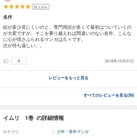
完結
購入済み
試し読み
名作
あらすじを表示する
絵が多少見にくいのと、専門用語が多くて最初はついていくの
イムリ 23
が大変ですが、そこを乗り越えれば間違いのない名作。こんな
に心が揺さぶられるマンガは久々です。
759
円 (税込)
カート
次が待ち遠しい。。
完結
試し読み
2016年12月01日
0
あらすじを表示する
イムリ 24
レビューをもっと見る
759
円 (税込)
カート
完結
すべてのレビューを見る(
30
)
試し読み
あらすじを表示する
イムリ 1巻 の詳細情報
イムリ 25
792
円 (税込)
カート
カテゴリ
少年・青年マンガ
完結