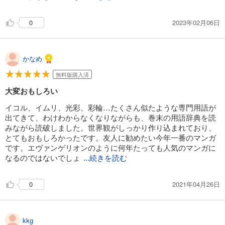
737
円 (税込)
カート
完結
2023年02月06日
0
試し読み
あらすじを表示する
かなめ
イムリ 20巻
737
円 (税込)
無料版購入済
カート
完結
大変おもしろい
試し読み
イコル、イムリ、光彩、彩輪…たくさん似たような専門用語が
あらすじを表示する
出てきて、わけわからなくなりながらも、巻末の用語辞典を読
みながら読破しました。世界観がしっかり作り込まれており、
イムリ 21
とてもおもしろかったです。友人に勧めたい今年一番のマンガ
759
円 (税込)
です。エヴァンゲリオンのように何年たっても人気のマンガに
カート
なるのではないでしょ
...続きを読む
完結
試し読み
2021年04月26日
0
あらすじを表示する
イムリ 22【電子特典つき】
759
円 (税込)
kkg
カート