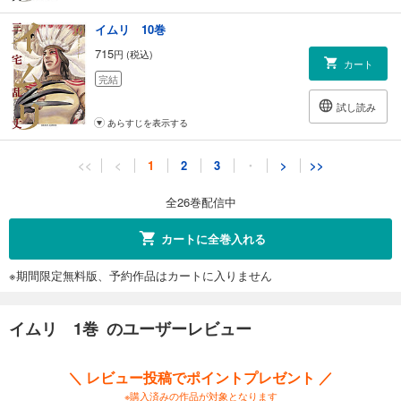
イムリ 10巻
715
円 (税込)
カート
完結
試し読み
あらすじを表示する
イムリ 11巻
<<
<
1
2
3
・
>
>>
715
円 (税込)
カート
全26巻配信中
完結
試し読み
カートに全巻入れる
あらすじを表示する
※期間限定無料版、予約作品はカートに入りません
イムリ 12巻
715
円 (税込)
カート
イムリ 1巻 のユーザーレビュー
完結
試し読み
＼ レビュー投稿でポイントプレゼント ／
あらすじを表示する
※購入済みの作品が対象となります