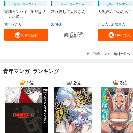
少年・青年マンガ
少年・青年マンガ
少年・青年マンガ
遊莉センパイ、対戦よろ
哀れ愛して大島さん
人魚姫のごめんねご
しくお願...
我々ぺこり
宮内漣
野田宏
若松卓宏
試し読み
無料で読む
無料で読む
増量中
「青年マンガ」無料一覧へ
青年マンガ ランキング
1位
2位
3位