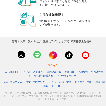
ジャンルや作家ごとなどに本を分類し
て、鍵もかけられます。
お得な通知機能！
通知を許可すると、お得なクーポン情報
などが届きます。
無料マンガ・ラノベなど、豊富なラインナップで188万冊以上配信中！
ログイン
ご利用ガイド
FAQ(よくある質問)
お問い合わせ
採用情報
利用規約
特商法の表
示
個人情報保護方針
cookie等ポリシー
少年・青年マンガ
少女・女性マンガ
ラノベ
小説・文芸
ビジネス・実用
雑誌・写
真集
TL
BL
ブックライブ（BookLive!）は、BookLiveが運営する電子書店です。TOPPANホールディング
ス、カルチュア・コンビニエンス・クラブ、テレビ朝日の出資を受け、日本最大級の電子書籍配
信サービスを行っています。