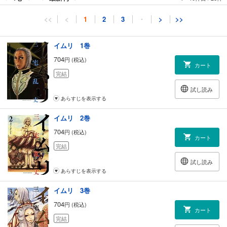
<<
<
1
2
3
・
>
>>
イムリ 1巻
704
円 (税込)
カート
完結
試し読み
あらすじを表示する
イムリ 2巻
704
円 (税込)
カート
完結
試し読み
あらすじを表示する
イムリ 3巻
704
円 (税込)
カート
完結