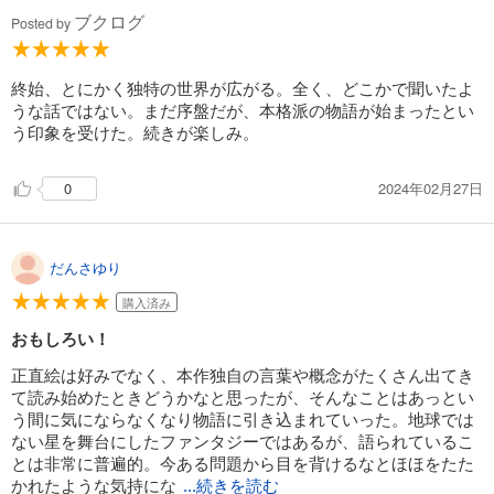
ブクログ
Posted by
715
円 (税込)
カート
完結
終始、とにかく独特の世界が広がる。全く、どこかで聞いたよ
試し読み
うな話ではない。まだ序盤だが、本格派の物語が始まったとい
あらすじを表示する
う印象を受けた。続きが楽しみ。
イムリ 17巻
715
円 (税込)
2024年02月27日
0
カート
完結
試し読み
だんさゆり
あらすじを表示する
購入済み
イムリ 18巻
おもしろい！
715
円 (税込)
カート
完結
正直絵は好みでなく、本作独自の言葉や概念がたくさん出てき
て読み始めたときどうかなと思ったが、そんなことはあっとい
試し読み
う間に気にならなくなり物語に引き込まれていった。地球では
あらすじを表示する
ない星を舞台にしたファンタジーではあるが、語られているこ
とは非常に普遍的。今ある問題から目を背けるなとほほをたた
イムリ 19巻
かれたような気持にな
...続きを読む