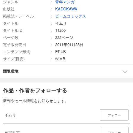
ジャンル
青年マンガ
試し読み
出版社
KADOKAWA
あらすじを表示する
掲載誌・レーベル
ビームコミックス
タイトル
イムリ
イムリ 26
タイトルID
11200
836
円 (税込)
カート
ページ数
222ページ
完結
電子版発売日
2011年01月28日
試し読み
コンテンツ形式
EPUB
あらすじを表示する
サイズ(目安)
58MB
閲覧環境
作品・作者をフォローする
新刊やセール情報をお知らせします。
イムリ
フォロー
三宅乱丈
フォロー