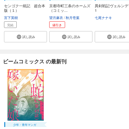
センゴク一統記 超合本
京都寺町三条のホームズ
異剣戦記ヴェルンデ
版（１）
（コミッ...
1
宮下英樹
望月麻衣
秋月壱葉
七尾ナナキ
完結
値引き
試し読み
試し読み
試し読み
ビームコミックス の最新刊
少年・青年マンガ