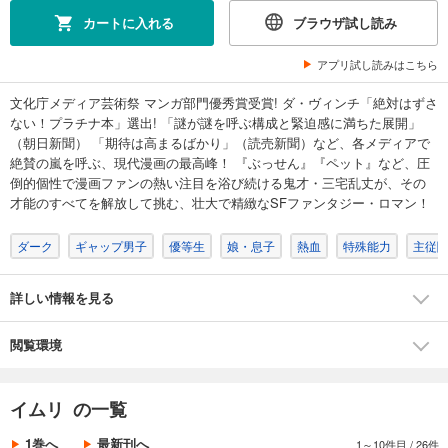
カートに入れる
ブラウザ試し読み
アプリ試し読みはこちら
文化庁メディア芸術祭 マンガ部門優秀賞受賞! ダ・ヴィンチ「絶対はずさ
ない！プラチナ本」選出! 「謎が謎を呼ぶ構成と緊迫感に満ちた展開」
（朝日新聞） 「期待は高まるばかり」（読売新聞）など、各メディアで
絶賛の嵐を呼ぶ、現代漫画の最高峰！ 『ぶっせん』『ペット』など、圧
倒的個性で漫画ファンの熱い注目を浴び続ける鬼才・三宅乱丈が、その
才能のすべてを解放して挑む、壮大で精緻なSFファンタジー・ロマン！
ダーク
ギャップ男子
優等生
娘・息子
熱血
特殊能力
主従
詳しい情報を見る
閲覧環境
イムリ の一覧
1巻へ
最新刊へ
1～10件目
/
26件