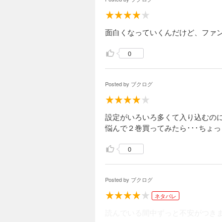
イムリ 14巻
715円 (税込)
世界の頂点で、猛る
面白くなっていくんだけど、ファ
者」ミューバ率いる
も折り重ねられた闇
0
完結
Posted by
ブクログ
イムリ 15巻
715円 (税込)
デュルクとミューバ
設定がいろいろ多くて入り込むの
ヴィンチ“今月のプ
悩んで２巻買ってみたら･･･ちょ
るファンタジー・サー
0
完結
イムリ 16巻
Posted by
ブクログ
715円 (税込)
その身に宿した破壊
ネタバレ
られるものは、もう
読んでいる間中ずっと不安がつき
ストーリーテリング