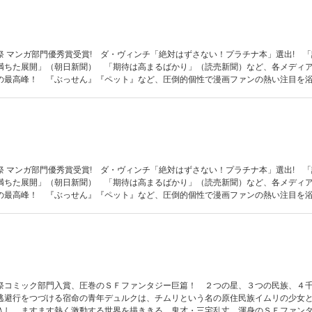
祭 マンガ部門優秀賞受賞! ダ・ヴィンチ「絶対はずさない！プラチナ本」選出! 
満ちた展開」（朝日新聞） 「期待は高まるばかり」（読売新聞）など、各メディ
の最高峰！ 『ぶっせん』『ペット』など、圧倒的個性で漫画ファンの熱い注目を
その才能のすべてを解放して挑む、壮大で精緻なSFファンタジー・ロマン！
祭 マンガ部門優秀賞受賞! ダ・ヴィンチ「絶対はずさない！プラチナ本」選出! 
満ちた展開」（朝日新聞） 「期待は高まるばかり」（読売新聞）など、各メディ
の最高峰！ 『ぶっせん』『ペット』など、圧倒的個性で漫画ファンの熱い注目を
その才能のすべてを解放して挑む、壮大で精緻なSFファンタジー・ロマン！
祭コミック部門入賞、圧巻のＳＦファンタジー巨篇！ ２つの星、３つの民族、４
逃避行をつづける宿命の青年デュルクは、チムリという名の原住民族イムリの少女
入し、ますます熱く激動する世界を描ききる、鬼才・三宅乱丈、渾身のＳＦファン