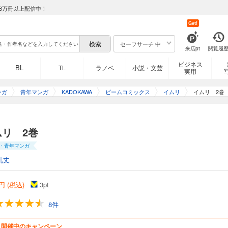
8万冊以上配信中！
Get!
セーフサーチ 中
来店pt
閲覧履
ビジネス
BL
TL
ラノベ
小説・文芸
実用
ンガ
青年マンガ
KADOKAWA
ビームコミックス
イムリ
イムリ 2巻
ムリ 2巻
・青年マンガ
乱丈
円 (税込)
3
pt
8件
開催中のキャンペーン