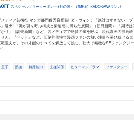
%OFF
スペシャルサマークーポン～8月の陣～（第9弾）KADOKAWAマンガ
庁メディア芸術祭 マンガ部門優秀賞受賞! ダ・ヴィンチ「絶対はずさない！プ
本」選出! 「謎が謎を呼ぶ構成と緊迫感に満ちた展開」（朝日新聞） 「期待は
ばかり」（読売新聞）など、各メディアで絶賛の嵐を呼ぶ、現代漫画の最高峰
っせん』『ペット』など、圧倒的個性で漫画ファンの熱い注目を浴び続ける鬼
三宅乱丈が、その才能のすべてを解放して挑む、壮大で精緻なSFファンタジ
ン！
・息子
熱血
特殊能力
主従関係
ヒューマンドラマ
ファンタジー