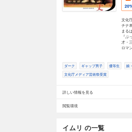
20
文化
チナ
まる
『ぶ
才・
ロマ
ダーク
ギャップ男子
優等生
娘
文化庁メディア芸術祭受賞
詳しい情報を見る
閲覧環境
イムリ の一覧