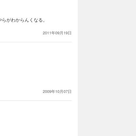
試し読み
。「覚醒
やらがわからんくなる。
詩、幾重に
2011年09月19日
カートに入れる
試し読み
る…。ダ・
びつづけ
2009年10月07日
カートに入れる
試し読み
ーバを止め
圧倒的な