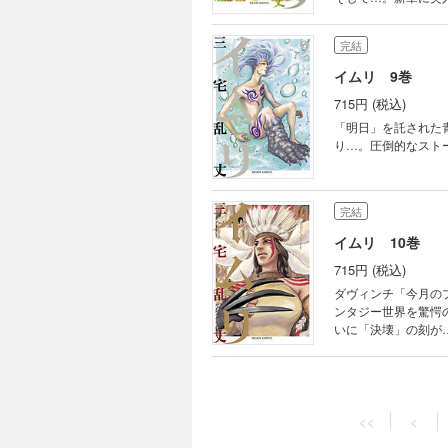
篇。圧倒的賞賛を浴
完結
イムリ 9巻
715円 (税込)
「明日」を託された
り…。圧倒的なスト
完結
イムリ 10巻
715円 (税込)
ダヴィンチ「今月の
ンタジー世界を驚愕
いに「決壊」の刻が
完結
イムリ 11巻
<<
<
715円 (税込)