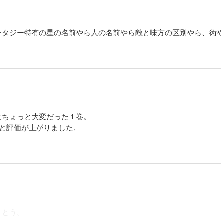
者よ。その瞳に宿る陰は、狂気か、哀しみか。 白熱する戦火に、悲劇の連鎖止まず
ンタジー特有の星の名前やら人の名前やら敵と味方の区別やら、術
カーマ軍に抗う、デュルクと女戦士ニコらイムリたちの運命は…。未曾有のSF叙事
が大きく歴史を動かす、第１４巻。
、悲劇に弄ばれ引き離された、双児。それぞれの宿命が今、世界の「明日」を変え
にちょっと大変だった１巻。
ラチナ本”選出、文化庁メディア芸術祭入賞…圧倒的なストーリーテリングで絶賛の呼
っと評価が上がりました。
ガ、運命的な出会いと別れの第15巻!
的な「印」、イムリの純粋な血により最強となった「命令彩輪」。「覚醒者」ミュ
誰もいない…。ダ・ヴィンチ“今月のプラチナ本"選出、文化庁メディア芸術祭入賞…
まとう。
で絶賛の呼びつづけるファンタジー・サーガ、第16巻。