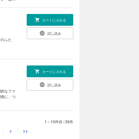
カートに入れる
試し読み
命のふた
カートに入れる
試し読み
倒的なファ
関係に、つ
1～10件目
/
26件
カートに入れる
>
>>
試し読み