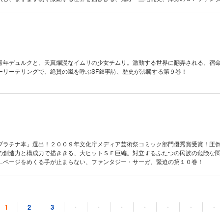
びる現在最高の物語から、眼を離すな。
青年デュルクと、天真爛漫なイムリの少女チムリ。激動する世界に翻弄される、宿
ーリーテリングで、絶賛の嵐を呼ぶSF叙事詩、歴史が沸騰する第９巻！
プラチナ本」選出！２００９年文化庁メディア芸術祭コミック部門優秀賞受賞！圧
の創造力と構成力で描ききる、大ヒットＳＦ巨編。対立するふたつの民族の危険な
…ページをめくる手が止まらない、ファンタジー・サーガ、緊迫の第１０巻！
1
2
3
・
・
・
・
・
・
・