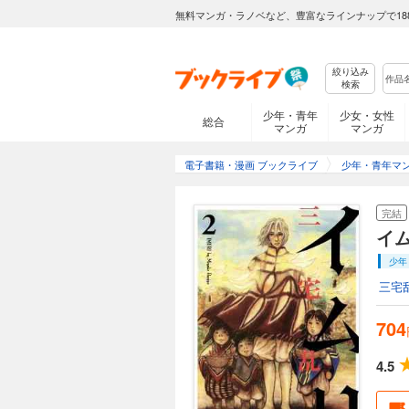
無料マンガ・ラノベなど、豊富なラインナップで18
絞り込み
検索
少年・青年
少女・女性
総合
マンガ
マンガ
電子書籍・漫画 ブックライブ
少年・青年マ
完結
イ
少年
三宅
704
4.5