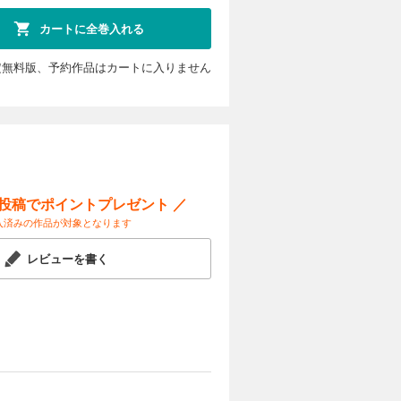
けるファ
カートに全巻入れる
定無料版、予約作品はカートに入りません
カートに入れる
試し読み
明日」の行
２巻！
ー投稿でポイントプレゼント ／
入済みの作品が対象となります
カートに入れる
レビューを書く
試し読み
魂は、容赦
カートに入れる