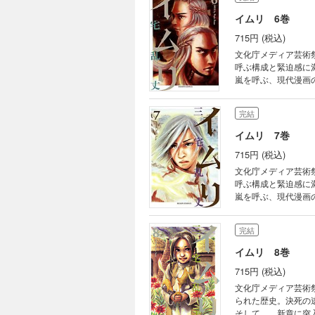
イムリ 6巻
715円 (税込)
文化庁メディア芸術
呼ぶ構成と緊迫感に
嵐を呼ぶ、現代漫画
鬼才・三宅乱丈が、
完結
イムリ 7巻
715円 (税込)
文化庁メディア芸術
呼ぶ構成と緊迫感に
嵐を呼ぶ、現代漫画
鬼才・三宅乱丈が、
完結
イムリ 8巻
715円 (税込)
文化庁メディア芸術
られた歴史。決死の
そして…。新章に突