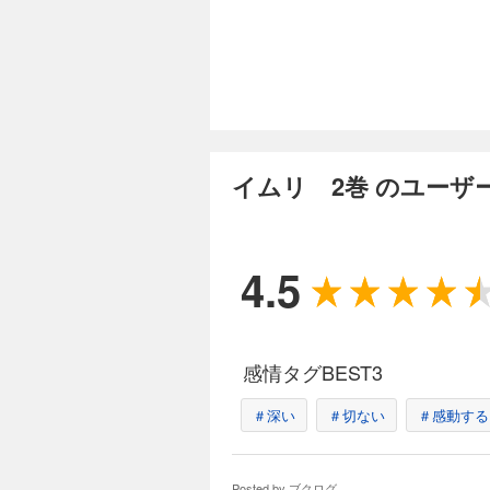
ダ・ヴィンチ“今月
ンタジー・サーガ、
完結
イムリ 12巻
715円 (税込)
イムリ 2巻 のユーザ
ついに始まったイム
方は…？その壮大で
4.5
完結
イムリ 13巻
715円 (税込)
感情タグBEST3
激化する戦乱。苛酷
なく傷つけられてゆ
＃深い
＃切ない
＃感動する
完結
Posted by
ブクログ