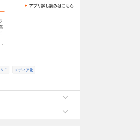
アプリ試し読みはこちら
ラ
高
！
ー・
ＳＦ
メディア化