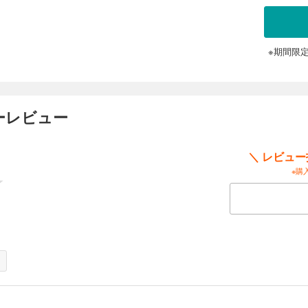
のプラチナ本”選出、文化庁メディア芸術祭入賞…驚愕の物語力で絶賛の嵐を呼びつづ
爆発的に世界が変わる、戦慄の第１１巻。
※期間限
ーレビュー
リとカーマの戦争。そして、徐々に明らかになる「イムリの道具」の謎。世界の「
精緻な物語力で読む者を圧倒する、ファンタジー叙事詩、緊張と勇気溢れる、第１
＼ レビュ
※購
な宿命に弄ばれるデュルクとチムリ、そして「覚醒者」ミューバ。弱きものたちの
く。絶望の渦中で「明日」を照らす光を希求する、圧倒的ＳＦ黙示録、１３巻。