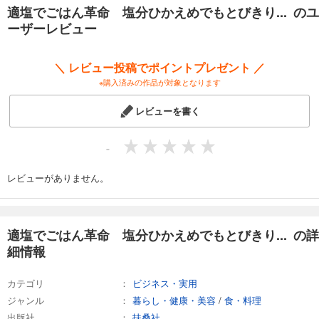
PART３ 野菜もしっかり！塩分ひかえめワンボウルサラダ
適塩でごはん革命 塩分ひかえめでもとびきり... のユ
PART４ 見た目も満足！塩分ひかえめご飯と麺
ーザーレビュー
PART５ おかずにもなる！塩分ひかえめスープと汁物
PART６ つまみにもなる！塩分ひかえめサブおかず
＼ レビュー投稿でポイントプレゼント ／
万能だし粉や減塩ダレなど、お役立ちレシピもいっぱい！
※購入済みの作品が対象となります
レビューを書く
-
レビューがありません。
適塩でごはん革命 塩分ひかえめでもとびきり... の詳
細情報
カテゴリ
ビジネス・実用
ジャンル
暮らし・健康・美容
/
食・料理
出版社
扶桑社