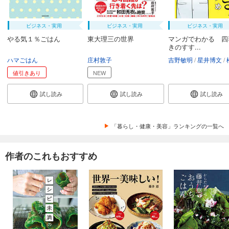
ビジネス・実用
ビジネス・実用
ビジネス・実用
やる気１％ごはん
東大理三の世界
マンガでわかる 四
きのすす...
ハマごはん
庄村敦子
吉野敏明
星井博文
松浦
値引きあり
NEW
試し読み
試し読み
試し読み
「暮らし・健康・美容」ランキングの一覧へ
作者のこれもおすすめ