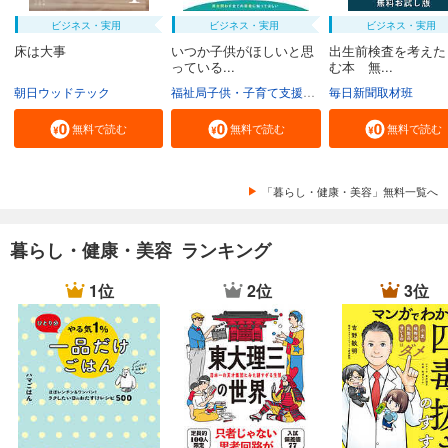
ビジネス・実用
ビジネス・実用
ビジネス・実用
床は大事
いつか子供がほしいと思
出生前検査を考えた
っている...
む本 無...
朝日ウッドテック
福祉局子供・子育て支援部家庭支援課
毎日新聞取材班
東京都
無料で読む
無料で読む
無料で読む
「暮らし・健康・美容」無料一覧へ
暮らし・健康・美容 ランキング
1位
2位
3位