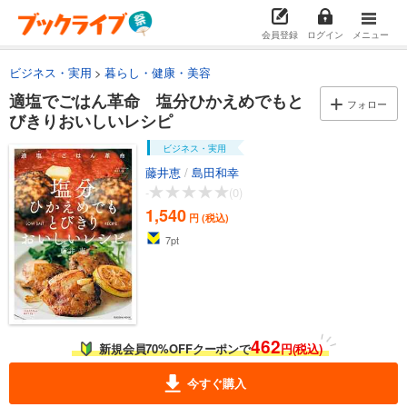
会員登録
ログイン
メニュー
ビジネス・実用
暮らし・健康・美容
適塩でごはん革命 塩分ひかえめでもと
フォロー
びきりおいしいレシピ
ビジネス・実用
藤井恵
/
島田和幸
-
(0)
1,540
円 (税込)
7
pt
462
新規会員70%OFFクーポンで
円(税込)
今すぐ購入