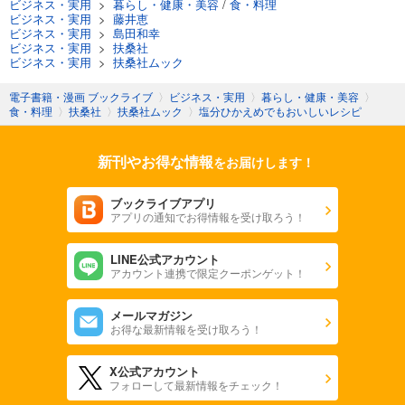
ビジネス・実用
>
暮らし・健康・美容
/
食・料理
ビジネス・実用
>
藤井恵
ビジネス・実用
>
島田和幸
ビジネス・実用
>
扶桑社
ビジネス・実用
>
扶桑社ムック
電子書籍・漫画 ブックライブ
〉
ビジネス・実用
〉
暮らし・健康・美容
〉
食・料理
〉
扶桑社
〉
扶桑社ムック
〉
塩分ひかえめでもおいしいレシピ
新刊やお得な情報
をお届けします！
ブックライブアプリ
アプリの通知でお得情報を受け取ろう！
LINE公式アカウント
アカウント連携で限定クーポンゲット！
メールマガジン
お得な最新情報を受け取ろう！
X公式アカウント
フォローして最新情報をチェック！