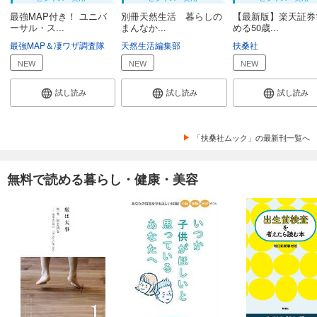
最強MAP付き！ ユニバ
別冊天然生活 暮らしの
【最新版】楽天証券
ーサル・ス...
まんなか...
める50歳...
最強MAP＆凄ワザ調査隊
天然生活編集部
扶桑社
NEW
NEW
NEW
試し読み
試し読み
試し読み
「扶桑社ムック」の最新刊一覧へ
無料で読める暮らし・健康・美容