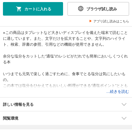
カートに入れる
ブラウザ試し読み
アプリ試し読みはこちら
※この商品はタブレットなど大きいディスプレイを備えた端末で読むこと
に適しています。また、文字だけを拡大することや、文字列のハイライ
ト、検索、辞書の参照、引用などの機能が使用できません。
余分な塩分をカットした“適塩”のレシピがだれでも簡単においしくつくれ
る本
いつまでも元気で楽しく過ごすために、食事でとる塩分は気にしたいも
の。
この本では塩分をひかえてもおいしい料理ができる“適塩ポイント”ととも
に、78レシピを紹介。
...続きを読む
簡単でつくりやすく、ものたりなさも感じないまさに革命的な料理が満
載です。
詳しい情報を見る
【CONTENTS】
閲覧環境
PART１ いつもよりおいしい！塩分ひかえめ定番おかず
PART２ うま味が凝縮！塩分ひかえめ蒸しおかず