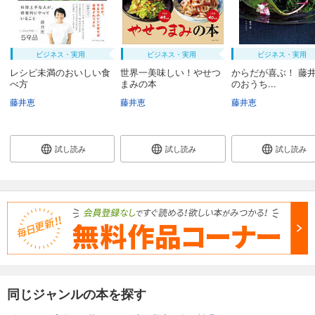
ビジネス・実用
ビジネス・実用
ビジネス・実用
レシピ未満のおいしい食
世界一美味しい！やせつ
からだが喜ぶ！ 藤井
べ方
まみの本
のおうち...
藤井恵
藤井恵
藤井恵
試し読み
試し読み
試し読み
同じジャンルの本を探す