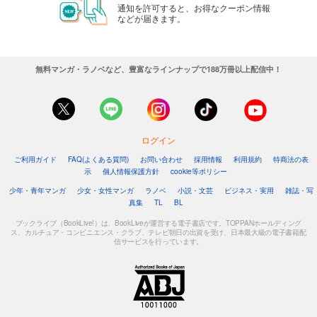
通知を許可すると、お得なクーポン情報
などが届きます。
無料マンガ・ラノベなど、豊富なラインナップで188万冊以上配信中！
ログイン
ご利用ガイド
FAQ(よくある質問)
お問い合わせ
採用情報
利用規約
特商法の表
示
個人情報保護方針
cookie等ポリシー
少年・青年マンガ
少女・女性マンガ
ラノベ
小説・文芸
ビジネス・実用
雑誌・写
真集
TL
BL
ブックライブ（BookLive!）は、BookLiveが運営する電子書店です。TOPPANホールディング
ス、カルチュア・コンビニエンス・クラブ、テレビ朝日の出資を受け、日本最大級の電子書籍配
信サービスを行っています。