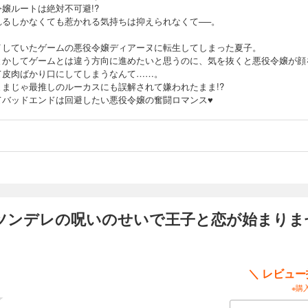
嬢ルートは絶対不可避!?
れるしかなくても惹かれる気持ちは抑えられなくて──。
イしていたゲームの悪役令嬢ディアーヌに転生してしまった夏子。
とかしてゲームとは違う方向に進めたいと思うのに、気を抜くと悪役令嬢が顔
て皮肉ばかり口にしてしまうなんて……。
ままじゃ最推しのルーカスにも誤解されて嫌われたまま!?
てバッドエンドは回避したい悪役令嬢の奮闘ロマンス♥
ツンデレの呪いのせいで王子と恋が始まりま
＼ レビュ
※購