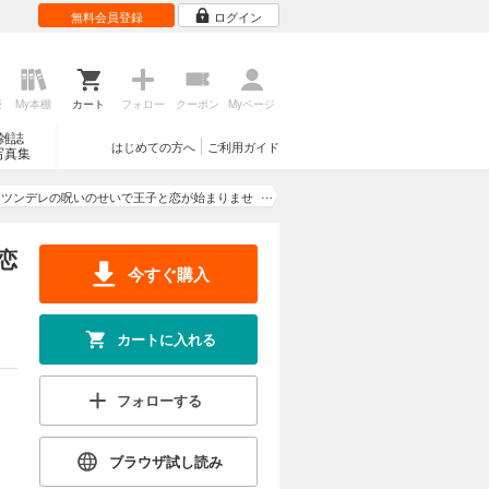
無料会員登録
ログイン
歴
My本棚
カート
フォロー
クーポン
Myページ
雑誌
はじめての方へ
ご利用ガイド
写真集
らツンデレの呪いのせいで王子と恋が始まりませ
ん！？
恋
今すぐ購入
カートに入れる
フォローする
ブラウザ試し読み