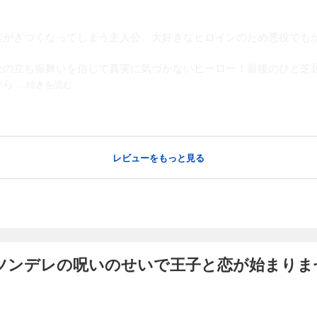
葉がきつくなってしまう主人公。大好きなヒロインのため悪役でも
上の立ち振舞いを信じて真実に気づかないヒーロー！最後のひと芝
から
...続きを読む
レビューをもっと見る
ツンデレの呪いのせいで王子と恋が始まりま