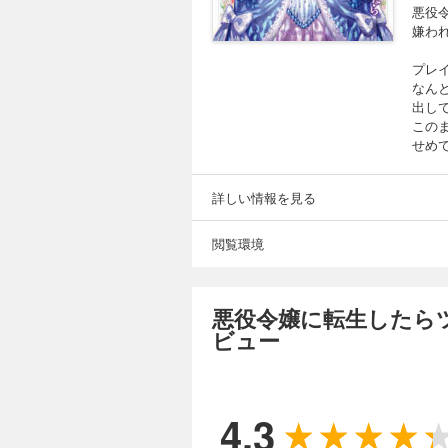
悪役令
嫌わ
プレ
なん
出し
この
せめ
詳しい情報を見る
閲覧環境
悪役令嬢に転生したら
ビュー
4.3