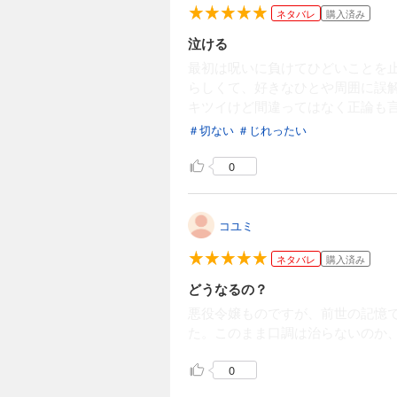
ネタバレ
購入済み
泣ける
最初は呪いに負けてひどいことを
らしくて、好きなひとや周囲に誤
キツイけど間違ってはなく正論も
＃切ない
＃じれったい
0
コユミ
ネタバレ
購入済み
どうなるの？
悪役令嬢ものですが、前世の記憶
た。このまま口調は治らないのか
0