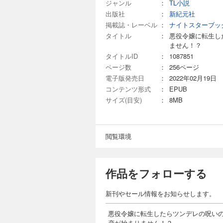
ジャンル
：
TL小説
出版社
：
新紀元社
掲載誌・レーベル
：
ナイトスターブッ
タイトル
：
悪役令嬢に転生し
ません！？
タイトルID
：
1087851
ページ数
：
256ページ
電子版発売日
：
2022年02月19日
コンテンツ形式
：
EPUB
サイズ(目安)
：
8MB
閲覧環境
作品をフォローする
新刊やセール情報をお知らせします。
悪役令嬢に転生したらツンデレの呪い
恋が始まりません！？