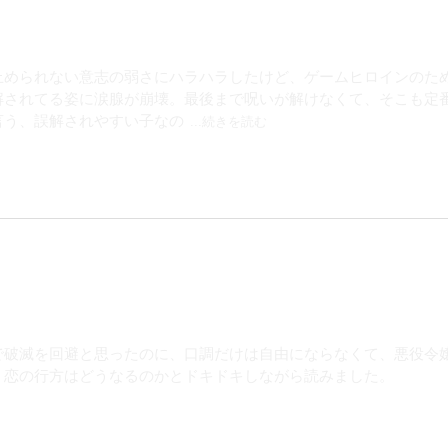
止められない意志の弱さにハラハラしたけど、ゲームヒロインのた
解されてる姿に涙腺が崩壊。最後まで呪いが解けなくて、そこも定
言う、誤解されやすい子なの
...続きを読む
で破滅を回避と思ったのに、口調だけは自由にならなくて、悪役令
、恋の行方はどうなるのかとドキドキしながら読みました。