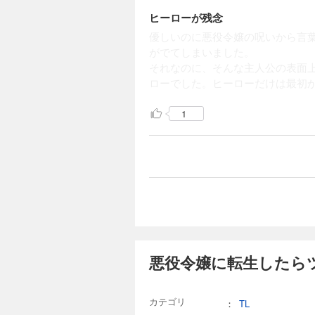
ヒーローが残念
優しいのに悪役令嬢の呪いから言
がでてしまいました。
それなのに、そんな主人公の表面
ローでした。ヒーローだけは最初
1
悪役令嬢に転生したら
カテゴリ
：
TL