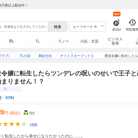
8万冊以上配信中！
Get!
セーフサーチ 中
来店pt
閲覧履
ビジネス
BL
TL
ラノベ
小説・文芸
実用
ズラブ）
TL小説
新紀元社
ナイトスターブックス
悪役令嬢に転生した
役令嬢に転生したらツンデレの呪いのせいで王子と
始まりません！？
TL
勇
/
KRN
20
円 (税込)
6
pt
15件
かく転生したから幸せになりたかったのに……。