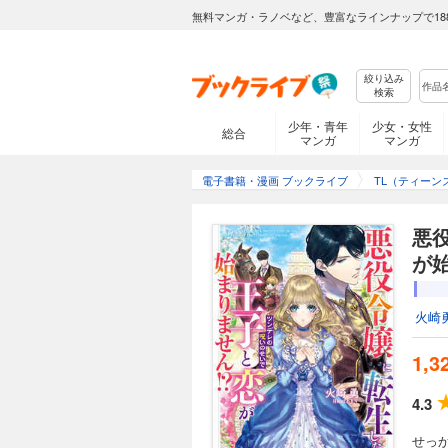
無料マンガ・ラノベなど、豊富なラインナップで18
絞り込み
検索
少年・青年
少女・女性
総合
マンガ
マンガ
電子書籍・漫画 ブックライブ
TL（ティーン
悪
が
火崎
1,3
4.3
せっ