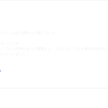
ヒロインは少し変わった感じでした。
ろかったです。
ンしていた時期があって辟易とし、大人になってから過去の自分に
思っちゃいました。
ラ