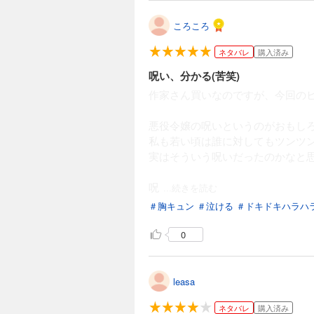
ころころ
ネタバレ
購入済み
呪い、分かる(苦笑)
作家さん買いなのですが、今回の
悪役令嬢の呪いというのがおもし
私も若い頃は誰に対してもツンツ
実はそういう呪いだったのかなと
呪
...続きを読む
＃胸キュン
＃泣ける
＃ドキドキハラハ
0
leasa
ネタバレ
購入済み