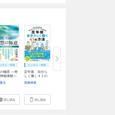
ジネス・実用
ビジネス・実用
の極意 ―奇
定年後 自分ら
神秘体験―
しく働く４１の
方...
隆法
髙橋伸典
試し読み
試し読み