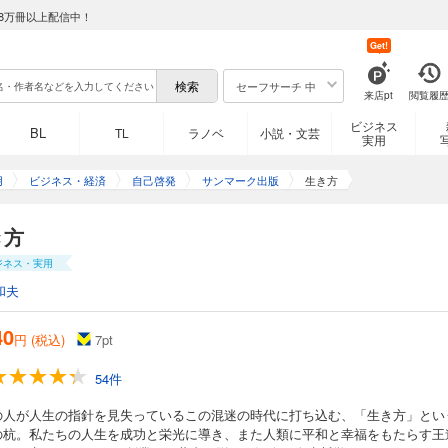
8万冊以上配信中！
Get!
セーフサーチ 中
来店pt
閲覧履
ビジネス
BL
TL
ラノベ
小説・文芸
実用
用
ビジネス・経済
自己啓発
サンマーク出版
生き方
き方
ジネス・実用
和夫
40
円 (税込)
7
pt
54件
の人が人生の指針を見失っているこの混迷の時代に打ち込む、「生き方」とい
の杭。私たちの人生を成功と栄光に導き、また人類に平和と幸福をもたらす王