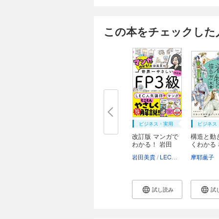
この本をチェックした
ビジネス・実用
ビジネス
改訂版 マンガで
構造と動
わかる！ 岩田
くわかる
美...
の...
岩田美貴
LEC東京リーガルマインド
摩耶薫子
試し読み
試