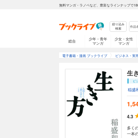
無料マンガ・ラノベなど、豊富なラインナップで18
絞り込み
検索
少年・青年
少女・女性
総合
マンガ
マンガ
電子書籍・漫画 ブックライブ
ビジネス・実
生
ビ
稲盛
1,5
4.3
多く
一本