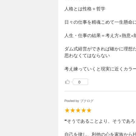
人格とは性格＋哲学
日々の仕事を精魂こめて一生懸命
人生・仕事の結果＝考え方×熱意×
ダム式経営ができれば確かに理想
思わなくてはならない
考え練っていくと現実に近くカラ
0
Posted by
ブクログ
❝そうであることより、そうであろ
自己を律し、利他の心を家族から