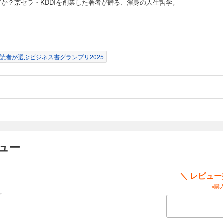
何か？京セラ・KDDIを創業した著者が贈る、渾身の人生哲学。
読者が選ぶビジネス書グランプリ2025
ュー
＼ レビュ
※購