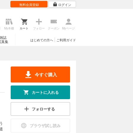
無料会員登録
ログイン
歴
My本棚
カート
フォロー
クーポン
Myページ
雑誌
はじめての方へ
ご利用ガイド
写真集
今すぐ購入
カートに入れる
フォローする
う
ブラウザ試し読み
道