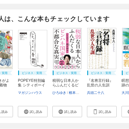
人は、こんな本もチェックしています
・実用
ビジネス・実用
ビジネス・実用
ビジネス・実用
ビ
きがよ
POPEYE特別編
税弱な日本人か
『名将言行録』
瞑想
 着物
集 シティボーイ
らふんだくるピ
乱世の人生訓
跡の
の...
ン...
こげのまさき
マガジンハウス
ひろゆき
根本和彦
兵頭二十八
大川
し読み
試し読み
試し読み
試し読み