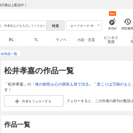
8万冊以上配信中！
Get!
セーフサーチ 中
来店pt
閲覧履
ビジネス
BL
TL
ラノベ
小説・文芸
実用
すめ作品一覧
松井孝嘉の作品一覧
「松井孝嘉」の「
体の病気も心の病気も首で治る
」「
首こりは万病のもと
す！
フォローすると、この作者の新刊が配信
作者を
フォローする
作品一覧