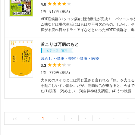
気の原因と治療法を、 ３０年もの研究によって「首」に
4.0
が、 脳神経外科の権威・松井孝嘉先生です。 首には健康を左右する大切
1巻
817円 (税込)
な神経が集中しています。 その首に疲労がたまると、筋
「コリ」を生じます。 じつはこの「コリ」が大切な神経、 とくに自律神
VDT症候群(パソコン病)に新治療法が完成！ パソコンや
経を圧迫することで、 数々の不調を引き起こしていたのです。 で
ム機などは現代生活にはもはや不可欠のもの。しかし、そ
不良を改善するためにはどうすればいいのか？ 答えは単純です。 首に疲
拡がる疲れ目やドライアイなどといったVDT症候群は、進
労と「コリ」をためなければいいのです。 そもそも首が
つ”など深刻な病気をも引き起こす。パソコンを使い始め
は、 私たちの生活が、携帯電話やパソコンの普及により、
イアイや胃腸症状、頭痛、肩こりなどがひどくなった」と
首こりは万病のもと
なっているからです。 下を向くことで首の後ろ側の筋肉に 負担がかかっ
は必読のVDT症候群の対策と予防法を解説する。
てしまい、「首コリ」が生じます。 ですから、「上向き生活」をするよう
ビジネス・実用
に心がける。 たったそれだけで、 首に疲労はたまらなくなり、 頭痛やめ
/
暮らし・健康・美容
健康・医療
まい、冷えなどの体調不良に悩まされない、 一生健康な
3.3
できるのです。 首にいい習慣と悪い習慣、首のストレッチ、 また、多く
寄せられる悩みや改善ポイントを、 本書では丁寧に紹介して
1巻
770円 (税込)
の一冊だけで体調不良にならない体になる、 まさに「健
大きめのスイカとほぼ同じ重さと言われる「頭」を支える
える一冊です。
を起こしやすい部位。だが、筋肉疲労が重なると、今まで
た(1)頭痛、(2)めまい、(3)自律神経失調症、(4)うつ状態、
害、(6)ムチウチ、(7)更年期障害、(8)慢性疲労症候群、(
(10)多汗症、(11)機能性胃腸症、(12)過敏性腸症候群、(
障害、(14)血圧不安定症、(15)ＶＤＴ症候群、(16)ドラ
が現われる。本書では、これらの疾患から脱する術と予防
酷使する現代人に警鐘を鳴らす一冊！
<<
<
1
・
・
・
・
・
・