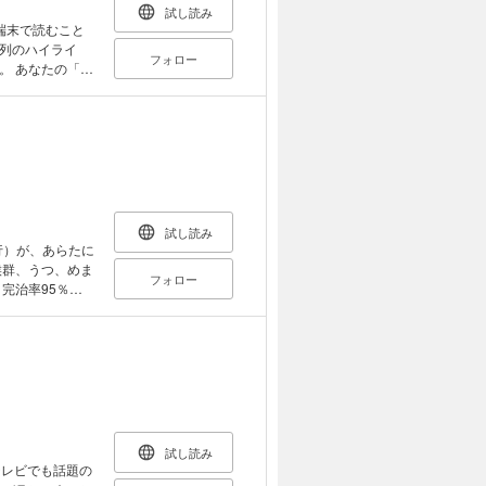
試し読み
端末で読むこと
列のハイライ
フォロー
「な
があるかも!?
えられなくなっ
スマホ依存」に
題視されていま
の原因につながる
を代表する首の名
成されており、
とに適していま
試し読み
などの機能が使
行）が、あらたに
試しください。
フォロー
！
も身体もスッキ
・入院）を受けた
、最悪の場合、死
をいたわる生活を
イト
sui/
試し読み
テレビでも話題の