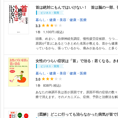
ち込みの原因は何か？ 「首こり」がなぜ、自律神経を乱
首は絶対にもんではいけない！ 首は脳の一部、
の知見が教える戦慄の医学レポート！
ビジネス・実用
/
暮らし・健康・美容
健康・医療
3.3
1巻
1,100円 (税込)
頭痛、めまい、自律神経失調症、慢性疲労症候群、うつ…
原因が｢首｣にあるとつきとめた名医が教える、首から健
っているから、張っているから、痛みがあるから、と多く
まう、首を｢もむ｣｢冷やす｣｢ストレッチする｣｢固定する｣｢
れらは、どれも間違った、危険な対処法だと著者は断言し
は、首の筋肉をゆるめ、休めることで解消します。頸性神
ビジネス・実用
見した名医の最新｢首｣健康法がコンパクトにわかる一冊で
/
暮らし・健康・美容
健康・医療
3.0
1巻
838円 (税込)
あなたの体調不良は首が原因です。原因不明の症状の数々
療で消えます。そのメカニズム、症例、予防と治療法を解
［図解］どこに行っても治らなかった病気が首で