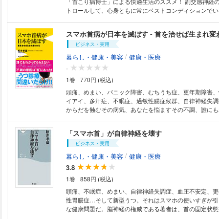
「首こり病博士」による快適生活のススメ！ 副交感神経
トロールして、心身ともに常にベストコンディションでい
慣と症状予防のコツ。
スマホ首病が日本を滅ぼす - 首を治せば生まれ変わ
ビジネス・実用
/
暮らし・健康・美容
健康・医療
-
1巻
770円 (税込)
頭痛、めまい、パニック障害、むちうち症、更年期障害、
イアイ、多汗症、不眠症、過敏性腸症候群、自律神経失調
からだを蝕むその病気、あなたを悩ますその不調、誰にも
ないそのつらさ、原因はあなたの首にあります！！ 本書
疾患から解放される術とかんたんにできる予防法も解説。
「スマホ首」が自律神経を壊す
ンやスマホで首を酷使する現代人に“首こりドクター”が警
ビジネス・実用
す。
/
暮らし・健康・美容
健康・医療
3.8
1巻
858円 (税込)
頭痛、不眠症、めまい、自律神経失調症、血圧不安定、更
性胃腸症…そして新型うつ。それはスマホの使いすぎが引
な健康問題だ。脳神経の権威である著者は、首の固定状態
診て、スマホの長期使用に警戒を発した。原因不明 の体