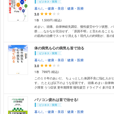
ビジネス・実用
/
暮らし・健康・美容
健康・医療
3.0
1巻
1,500円 (税込)
めまい、頭痛、自律神経失調症、慢性疲労やウツ状態、パ
群……なかなか完治せず、「原因不明」と言われることも
の筋肉の治療でスッキリ消える！現代人の約9割が、首の
異常を抱えている……。パソコンや事務仕事などで首を酷
は、心身の異常が出る前にぜひ首のケアを！著者が長年の
体の病気も心の病気も首で治る
見した「頚性神経筋症候群（首コリ病）」のメカニズム、
ビジネス・実用
できる予防法、さまざまな症例を、イラスト満載でわかり
/
暮らし・健康・美容
健康・医療
3.0
1巻
799円 (税込)
この１０年のあいだ、 ちょっとした体調不良に悩む人が
す。 たとえば以下のような症状です。 頭痛 めまい 自律神経失調症 パニッ
ク障害 うつ症状 更年期障害 慢性疲労 ドライアイ 多汗症 
マウス 思い当たる方もいらっしゃるのではないでしょうか。 しばしば
「不定愁訴」と呼ばれる症状です。 がんや脳梗塞などのように 大きな病
パソコン疲れは首で治せる!
気ではないためついつい軽視しがちですが、 これらはす
ビジネス・実用
の病気です。 そのため、通院してもなかなか治せず、 何
健康な毎日を過ごせない人が たくさんいるのです。 しかし、これらの病
/
暮らし・健康・美容
健康・医療