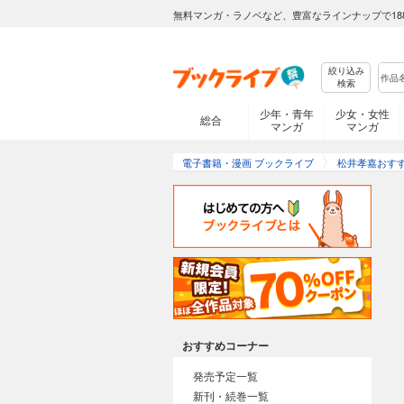
無料マンガ・ラノベなど、豊富なラインナップで18
絞り込み
検索
少年・青年
少女・女性
総合
マンガ
マンガ
電子書籍・漫画 ブックライブ
松井孝嘉おす
おすすめコーナー
発売予定一覧
新刊・続巻一覧