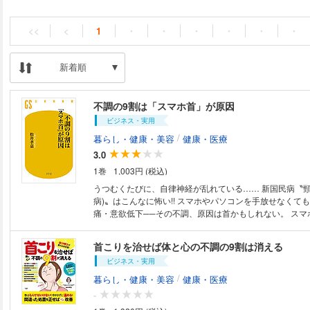
<<
<
1
・
・
・
・
・
・
新着順
不調の9割は「スマホ首」が原因
ビジネス・実用
/
暮らし・健康・美容
健康・医療
3.0
1巻
1,003円 (税込)
うつむくたびに、自律神経が乱れている…… 新国民病〝頸
病)〟はこんなに怖い!! スマホやパソコンを手放せなくても大丈夫
痛・意欲低下──その不調、原因は首かもしれない。 スマホ使用によるう
つむき姿勢が首に大きな負荷をかけ、「スマホ首」に。さ
固まり神経を圧迫して自律神経が乱れ、全身に不調をもた
首こりを治せば体と心の不調の9割は消える
病(首こり病)〟だ。 著者は、いまや国民病とも言えるこ
ビジネス・実用
法を開発し、多くの人を救ってきた。 本書では治療法と
「首は冷やすな」「ローテーブルでノートPCは首への最
/
暮らし・健康・美容
健康・医療
日常に潜む落とし穴も解説。 首こりの自覚症状のない人
-
冊。