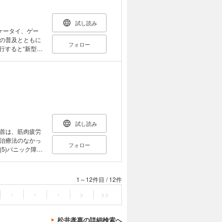
あると発見したの
肉が硬くなり、
試し読み
ケータイ、ゲー
は体調
の普及とともに
フォロー
行すると“新型う
疲労してしまうの
て、「最近、ドラ
 「下向き」に
感じている人に
生活を送ることが
います。 こ
試し読み
康の入門書」とい
首は、筋肉疲労
治療法のなかっ
フォロー
(5)パニック障
9)ドライアイ、
13)機能性食道嚥下
イマウス等の疾患
1～12件目
/
12件
法を解説。首を
・
・
・
>
>>
松井孝嘉の詳細検索へ