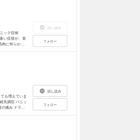
試し読み
ニック症候
多い症状が、首
フォロー
筋肉に何らかの
使している人
臨床経験から発
治療法、自宅で
やすく解説。
試し読み
とても増えていま
フォロー
胃の痛み ドライ
べて「原因不明」
年も悩まされ、