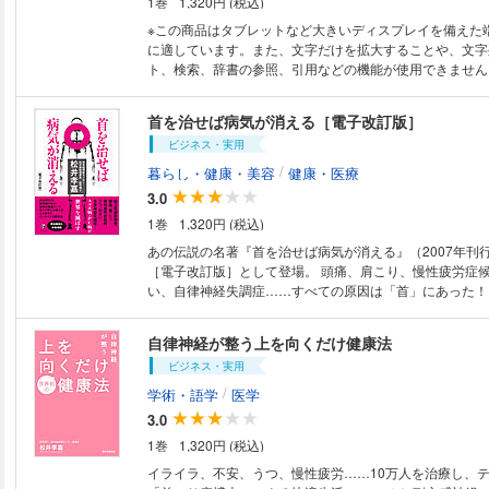
1巻
1,320円 (税込)
※この商品はタブレットなど大きいディスプレイを備えた
に適しています。また、文字だけを拡大することや、文字
ト、検索、辞書の参照、引用などの機能が使用できません。 あなたの
んとなく不調（不定愁訴）」は、もしかしたら「首」に原因
スマホの急速な普及と進化により、スマホなしの生活は考
首を治せば病気が消える［電子改訂版］
た現代社会。四六時中スマホを使い続けている人など、「
ビジネス・実用
陥る人がも増える中、長時間使用することによる弊害も問
す。 なぜ「首こり」が、体の不調だけでなく、心の不調
/
暮らし・健康・美容
健康・医療
のか？ そのメカニズムと、自分でできる対処法を、日本
3.0
医がわかりやすく解説！ ※この商品は固定レイアウトで作
1巻
1,320円 (税込)
タブレットなど大きいディスプレイを備えた端末で読むこ
す。また、文字列のハイライトや検索、辞書の参照、引用
あの伝説の名著『首を治せば病気が消える』（2007年刊
用できません。購入前にお使いの端末で無料サンプルをお
［電子改訂版］として登場。 頭痛、肩こり、慢性疲労症候群、うつ、めま
い、自律神経失調症……すべての原因は「首」にあった！ 完治率95％
脳神経外科の世界的権威にして“首こり博士”が教える、心
リする新発見。 実際に松井孝嘉先生に診察、治療（通院
自律神経が整う上を向くだけ健康法
患者さんの、貴重な体験記も多数掲載。 「本書の中でも触れましたが、
ビジネス・実用
『たかが首の病気』と侮るのは危険です。 重症になると
にもつながってしまう恐ろしい病気なのです。 どうか首
/
学術・語学
医学
心がけて、健康な日々を過ごしてください。」（著者より） 公式サ
3.0
「首こり博士 松井孝嘉」 https://neck-academy.com/dr-mat
1巻
1,320円 (税込)
イライラ、不安、うつ、慢性疲労……10万人を治療し、