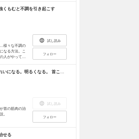
すのか？ 最新
強くもむと不調を引き起こす
試し読み
…様々な不調の
康になる方法。こ
フォロー
の人がやってし
牽引する｣……こ
ます。首の不調
女性のつらい症状は「首」で治る : 若くなる。きれいになる。明るくなる。 首こりを治せば不定愁訴が消える
経筋症候群を発
す。
試し読み
が首の筋肉の治
説。
フォロー
治せる