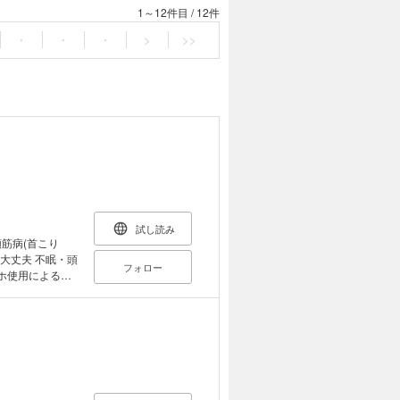
1～12件目
/
12件
・
・
・
>
>>
試し読み
筋病(首こり
 不眠・頭
フォロー
らに筋肉がこり
らすのが〝頸筋
の病の独自の治療
予防法に加え、
悪の拷問」等、
も手に取るべき一