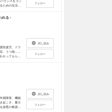
のバランスをコン
フォロー
るための生活習
れる -
試し読み
慢性疲労、ドラ
症、うつ病……
フォロー
わかってもらえ
では、さまざまな
 さらに、パソコ
鐘を鳴らしま
試し読み
年期障害、機能
き起こす、重大
フォロー
を諸悪の根源と
調不良、気分の落