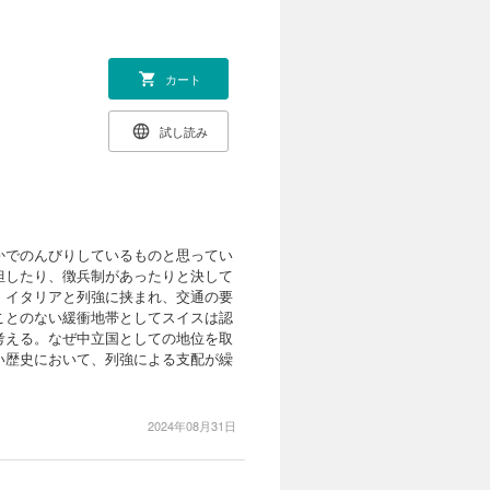
カート
試し読み
かでのんびりしているものと思ってい
担したり、徴兵制があったりと決して
、イタリアと列強に挟まれ、交通の要
ことのない緩衝地帯としてスイスは認
考える。なぜ中立国としての地位を取
い歴史において、列強による支配が繰
2024年08月31日