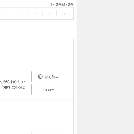
1～3件目
/
3件
・
・
・
>
>>
試し読み
ながらわかりや
「知れば知るほ
フォロー