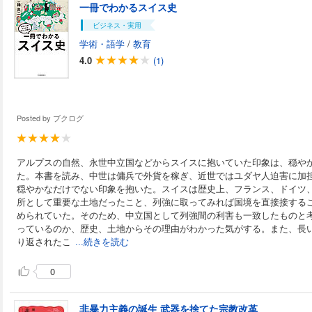
一冊でわかるスイス史
ビジネス・実用
学術・語学
/
教育
4.0
(1)
Posted by
ブクログ
アルプスの自然、永世中立国などからスイスに抱いていた印象は、穏や
た。本書を読み、中世は傭兵で外貨を稼ぎ、近世ではユダヤ人迫害に加
穏やかなだけでない印象を抱いた。スイスは歴史上、フランス、ドイツ
所として重要な土地だったこと、列強に取ってみれば国境を直接接する
められていた。そのため、中立国として列強間の利害も一致したものと
っているのか、歴史、土地からその理由がわかった気がする。また、長
り返されたこ
...続きを読む
0
非暴力主義の誕生 武器を捨てた宗教改革