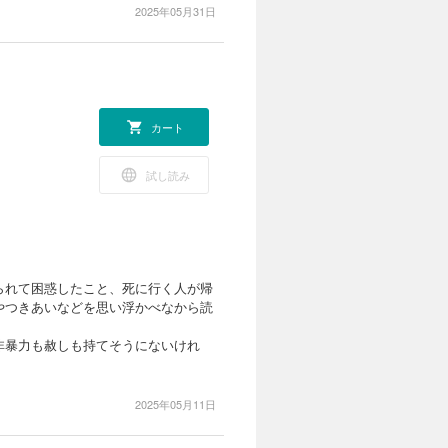
2025年05月31日
業、同大学大学
、スイス史、中
著）『図説スイス
共編著）『中近
元性』（共編
カート
試し読み
られて困惑したこと、死に行く人が帰
やつきあいなどを思い浮かべなから読
非暴力も赦しも持てそうにないけれ
2025年05月11日