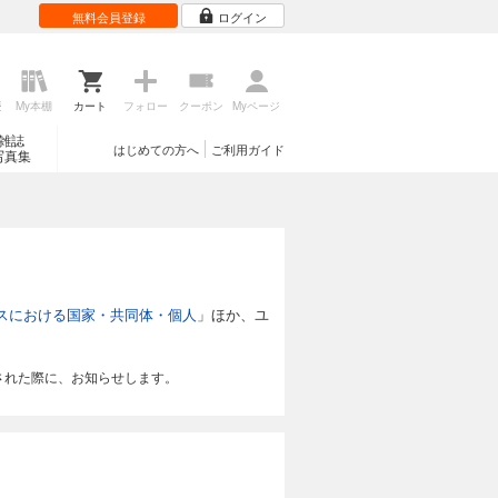
無料会員登録
ログイン
歴
My本棚
カート
フォロー
クーポン
Myページ
雑誌
はじめての方へ
ご利用ガイド
写真集
スにおける国家・共同体・個人
」ほか、ユ
された際に、お知らせします。