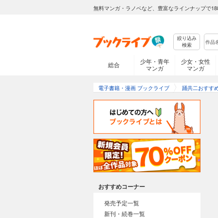
無料マンガ・ラノベなど、豊富なラインナップで18
絞り込み
検索
少年・青年
少女・女性
総合
マンガ
マンガ
電子書籍・漫画 ブックライブ
踊共二おすす
おすすめコーナー
発売予定一覧
新刊・続巻一覧