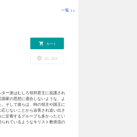
たのである。本
一覧
>>
に焦点を当て、改
化の過程を浮き
【目次よ
諸宗派の歴史的
派化」の理論
化」論への批
への批判 その
カート
批判 六 「個
スイスの宗派情
試し読み
化」と「規律
 聖職者の改宗
な人材の交換
信徒の改宗と亡
改宗者 三 諸
 おわりに 第
ルター派はむしろ領邦君主に庇護され
存競争 二 転
民国家の思想に適合しないような、よ
 未成年者 おわ
た。そして彼らは、時の領主や国王に
市国家の政治と社
市共同体と改宗
に応じないことから迫害され追い出さ
同体のあいだで
カに定着するグループも多かったとい
論 あとがき 注
語られているようなキリスト教傍流の
を画像にした電
タブレットサイ
トや検索、辞書