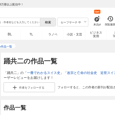
8万冊以上配信中！
Get!
セーフサーチ 中
来店pt
閲覧履
ビジネス
BL
TL
ラノベ
小説・文芸
実用
め作品一覧
踊共二の作品一覧
「踊共二」の「
一冊でわかるスイス史
」「
改宗と亡命の社会史 近世スイ
ーザーレビューをお届けします！
フォローすると、この作者の新刊が配信
作者を
フォローする
作品一覧