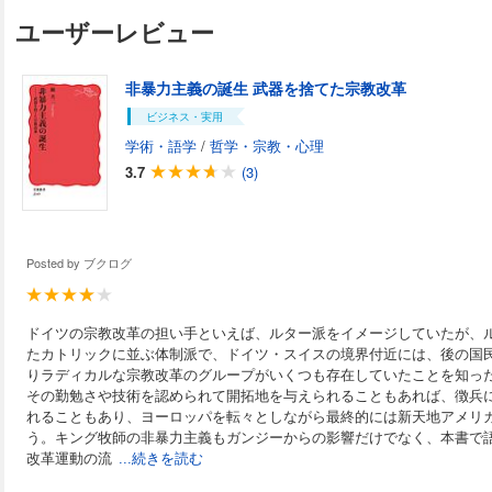
く、異宗派の土地に移り、改宗を行う無数の人々が存在し
ユーザーレビュー
書は16世紀から18世紀初頭までのスイスとその周辺地域
宗と亡命という現象に注目しながら「個人」の覚醒と自立
彫りにし、図式的に捉えられてきた西欧近世史像に再考を迫る。 
非暴力主義の誕生 武器を捨てた宗教改革
り】 貨幣換算表 序論 近世史研究の動向と問題の所在 
役割をめぐって はじめに 一 「社会的規律化」と「宗
ビジネス・実用
二 家父長制強化論と女性抑圧論 三 「宗派化」「規律
学術・語学
/
哲学・宗教・心理
判 その達成度をめぐって 四 「宗派化」「規律化」論
3.7
(3)
担い手をめぐって 五 家父長制強化論・女性抑圧論への
人」のゆくえ おわりに 本書の課題と方法 第一章 近世
勢 はじめに 一 スイス盟約者団の内部構造 二 「宗派
化」の諸相 三 日常現象としての改宗 おわりに 第二章
と亡命 はじめに 一 真の宗教と偽りの宗教 二 奇妙
Posted by
ブクログ
三 改宗聖職者の事件簿 四 再改宗 おわりに 第三章 
命 はじめに 一 新しい信仰と古い信仰 二 つくられた
邦の改宗者援助政策 四 したたかな個人 五 貧しい人々
ドイツの宗教改革の担い手といえば、ルター派をイメージしていたが、
四章 女性および未成年者の改宗と亡命 はじめに 一 生
たカトリックに並ぶ体制派で、ドイツ・スイスの境界付近には、後の国
落者と放浪者 三 結婚と家族の秩序 四 遺産相続 五
りラディカルな宗教改革のグループがいくつも存在していたことを知っ
りに 第五章 国家・共同体・個人 はじめに 一 門閥都
会 ルツェルンの場合 二 村落共同体と改宗者 三 都
その勤勉さや技術を認められて開拓地を与えられることもあれば、徴兵
者 四 国家による新しい「公益」政策 五 国家と共
れることもあり、ヨーロッパを転々としながら最終的には新天地アメリ
六 スイス農民戦争と平民世界の「脱宗派化」 おわりに 結
う。キング牧師の非暴力主義もガンジーからの影響だけでなく、本書で
参考文献一覧（略記号付） ※この商品は紙の書籍のページ
改革運動の流
...続きを読む
子書籍です。文字だけを拡大することはできませんので、
ズの端末での閲読を推奨します。また、文字列のハイライ