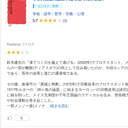
ビジネス・実用
学術・語学
/
哲学・宗教・心理
3.7
(3)
Posted by
ブクログ
鈴木建生の『凍てつく川を越えて逃げる』(2025年)でプロテスタント
らの一部が離散(ディアスポラ)の民として住み着いたのが、今回ロシア
であり、長年の迫害と逃亡の通過地である。
その後、倉塚平の『異端と殉教』(1972年)で宗教改革のプロテスタン
1517年ルターの「95ヶ条の論題」に始まるヨーロッパの宗教改革は諸
に鎬を削った。スイス兄弟団や千年王国論のラディカルを生み、世俗権
や社会運動を巻き起こした。
一部メンノー派(メノナ
...続きを読む
0