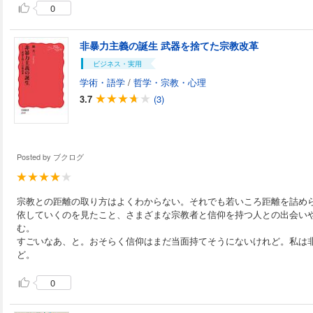
0
の参照、引用などの機能も使用できません。 踊 共二 1960年生まれ。歴
史学者。武蔵大学人文学部教授。早稲田大学第一文学部卒
院文学研究科博士課程を満期退学。博士（文学）。専門は
非暴力主義の誕生 武器を捨てた宗教改革
近世ヨーロッパ史。 著書に、『改宗と亡命の社会史 近世スイスにおける
国家・共同体・個人』『ヨーロッパ読本 スイス』（共編
ビジネス・実用
の歴史』『スイス史研究の新地平 都市・農村・国家』（
学術・語学
/
哲学・宗教・心理
世ヨーロッパの宗教と政治 キリスト教世界の統一性と多
3.7
(3)
著）などがある。
Posted by
ブクログ
宗教との距離の取り方はよくわからない。それでも若いころ距離を詰め
依していくのを見たこと、さまざまな宗教者と信仰を持つ人との出会い
む。
すごいなあ、と。おそらく信仰はまだ当面持てそうにないけれど。私は
ど。
0