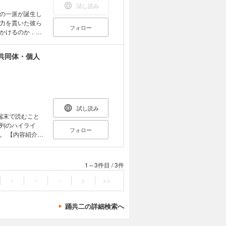
試し読み
の一派が誕生し
力を貫いた彼ら
フォロー
かけるのか．メ
交流まで，五〇
共同体・個人
試し読み
端末で読むこと
列のハイライ
フォロー
介・
呼ばれ、近年にお
る。この時代の
活を徹底的に
1～3件目
/
3件
のである。一
民・農民は受動
・
・
・
>
>>
」と「規律化」
世史は「国家」
踊共二の詳細検索へ
宗派の混在を克
社会的規律化」
なものではな