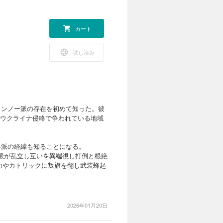
カート
試し読み
、メンノー派の存在を初めて知った。彼
のウクライナ侵略で争われている地域
ト各派の経緯も知ることになる。
宗派が乱立し互いを異端視し打倒と根絶
力やカトリックに叛旗を翻し武装蜂起
2026年01月20日