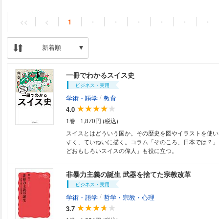
<<
<
1
・
・
・
・
・
・
新着順
一冊でわかるスイス史
ビジネス・実用
/
学術・語学
教育
4.0
1巻
1,870円 (税込)
スイスとはどういう国か。その歴史を図やイラストを使い
すく、ていねいに描く。コラム「そのころ、日本では？」
どおもしろいスイスの偉人」も役に立つ。
非暴力主義の誕生 武器を捨てた宗教改革
ビジネス・実用
/
学術・語学
哲学・宗教・心理
3.7