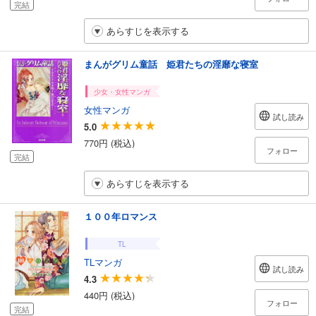
完結
あらすじを表示する
まんがグリム童話 姫君たちの淫靡な寝室
少女・女性マンガ
女性マンガ
試し読み
5.0
770円 (税込)
フォロー
完結
あらすじを表示する
１００年ロマンス
TL
TLマンガ
試し読み
4.3
440円 (税込)
フォロー
完結