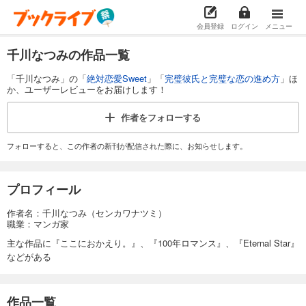
会員登録
ログイン
メニュー
千川なつみの作品一覧
「千川なつみ」の「
絶対恋愛Sweet
」「
完璧彼氏と完璧な恋の進め方
」ほ
か、ユーザーレビューをお届けします！
作者を
フォローする
フォローすると、この作者の新刊が配信された際に、お知らせします。
プロフィール
作者名：千川なつみ（センカワナツミ）
職業：マンガ家
主な作品に『ここにおかえり。』、『100年ロマンス』、『Eternal Star』
などがある
作品一覧