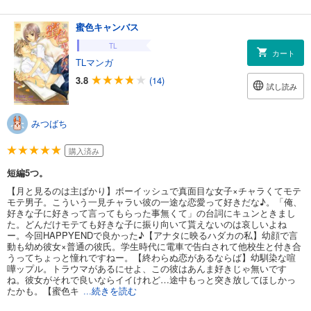
蜜色キャンバス
TL
カート
TLマンガ
3.8
(14)
試し読み
みつばち
購入済み
短編5つ。
【月と見るのは主ばかり】ボーイッシュで真面目な女子×チャラくてモテ
モテ男子。こういう一見チャラい彼の一途な恋愛って好きだな♪。「俺、
好きな子に好きって言ってもらった事無くて」の台詞にキュンときまし
た。どんだけモテても好きな子に振り向いて貰えないのは哀しいよね
ー。今回HAPPYENDで良かった♪【アナタに映るハダカの私】幼顔で言
動も幼め彼女×普通の彼氏。学生時代に電車で告白されて他校生と付き合
うってちょっと憧れですねー。【終わらぬ恋があるならば】幼馴染な喧
嘩ップル。トラウマがあるにせよ、この彼はあんま好きじゃ無いです
ね。彼女がそれで良いならイイけれど…途中もっと突き放してほしかっ
たかも。【蜜色キ
...続きを読む