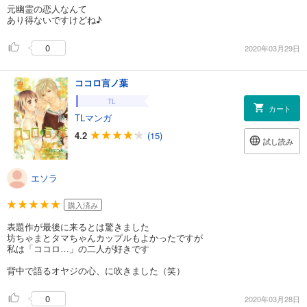
元幽霊の恋人なんて
あり得ないですけどね♪
0
2020年03月29日
ココロ言ノ葉
TL
カート
TLマンガ
4.2
(15)
試し読み
エソラ
購入済み
表題作が最後に来るとは驚きました
坊ちゃまとタマちゃんカップルもよかったですが
私は「ココロ…」の二人が好きです
背中で語るオヤジの心、に吹きました（笑）
0
2020年03月28日