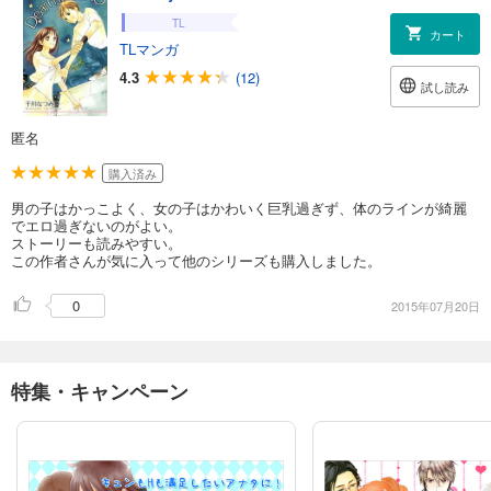
TL
カート
TLマンガ
4.3
(12)
試し読み
匿名
購入済み
男の子はかっこよく、女の子はかわいく巨乳過ぎず、体のラインが綺麗
でエロ過ぎないのがよい。
ストーリーも読みやすい。
この作者さんが気に入って他のシリーズも購入しました。
0
2015年07月20日
特集・キャンペーン