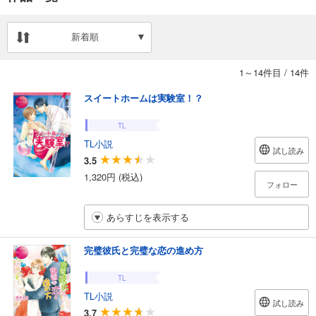
新着順
1～14件目
/
14件
スイートホームは実験室！？
TL
TL小説
試し読み
3.5
1,320円 (税込)
フォロー
あらすじを表示する
完璧彼氏と完璧な恋の進め方
TL
TL小説
試し読み
3.7