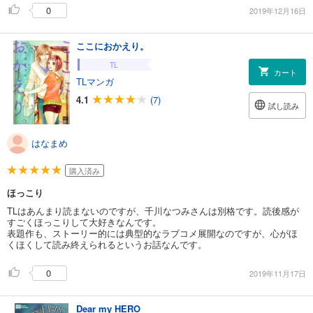
0
2019年12月16日
ここにおかえり。
TL
カート
TLマンガ
4.1
(7)
試し読み
はなまめ
購入済み
ほっこり
TLはあんまり読まないのですが、千川なつみさんは別格です。読後感が
すごくほっこりして大好きなんです。
表題作も、ストーリー的には典型的なラブコメ展開なのですが、心がほ
くほくして読み終えられるというお話なんです。
0
2019年11月17日
Dear my HERO