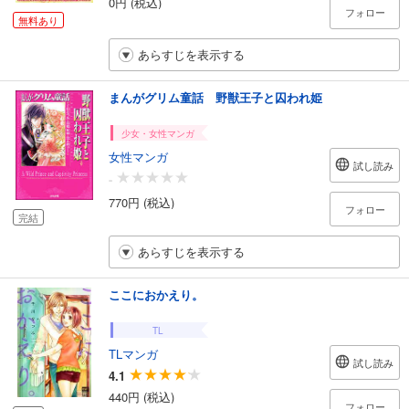
0円 (税込)
フォロー
無料あり
あらすじを表示する
まんがグリム童話 野獣王子と囚われ姫
少女・女性マンガ
女性マンガ
試し読み
-
770円 (税込)
フォロー
完結
あらすじを表示する
ここにおかえり。
TL
TLマンガ
試し読み
4.1
440円 (税込)
フォロー