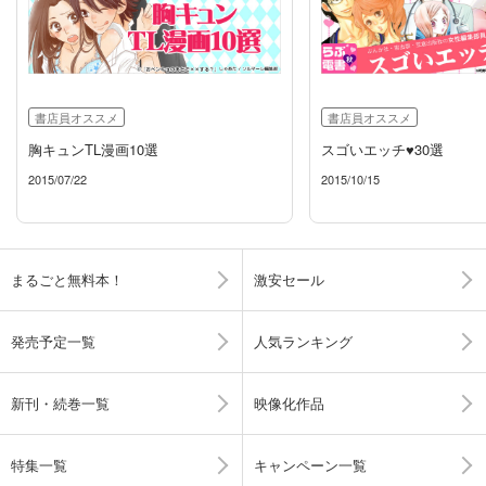
書店員オススメ
書店員オススメ
胸キュンTL漫画10選
スゴいエッチ♥30選
2015/07/22
2015/10/15
まるごと無料本！
激安セール
発売予定一覧
人気ランキング
新刊・続巻一覧
映像化作品
特集一覧
キャンペーン一覧