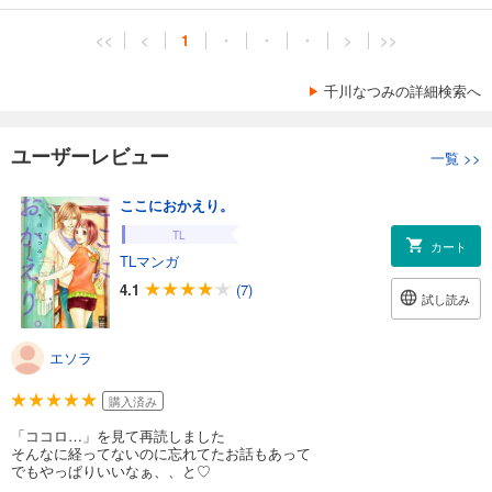
<<
<
1
・
・
・
>
>>
千川なつみの詳細検索へ
ユーザーレビュー
一覧
>>
ここにおかえり。
TL
カート
TLマンガ
4.1
(7)
試し読み
エソラ
購入済み
「ココロ…」を見て再読しました
そんなに経ってないのに忘れてたお話もあって
でもやっぱりいいなぁ、、と♡