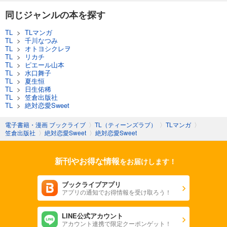
同じジャンルの本を探す
TL
>
TLマンガ
TL
>
千川なつみ
TL
>
オトヨシクレヲ
TL
>
リカチ
TL
>
ピエール山本
TL
>
水口舞子
TL
>
夏生恒
TL
>
日生佑稀
TL
>
笠倉出版社
TL
>
絶対恋愛Sweet
電子書籍・漫画 ブックライブ
〉
TL（ティーンズラブ）
〉
TLマンガ
〉
笠倉出版社
〉
絶対恋愛Sweet
〉
絶対恋愛Sweet
新刊やお得な情報
をお届けします！
ブックライブアプリ
アプリの通知でお得情報を受け取ろう！
LINE公式アカウント
アカウント連携で限定クーポンゲット！