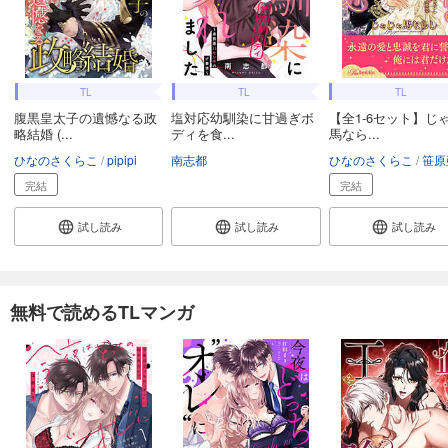
TL
TL
TL
腹黒皇太子の遺憾なる政
塩対応幼馴染に甘過ぎボ
【全1-6セット】じ
略結婚 (...
ディを食...
馬なら...
ひなのさくらこ
pipipi
南志都
ひなのさくらこ
笹原
完結
完結
試し読み
試し読み
試し読み
無料で読めるTLマンガ