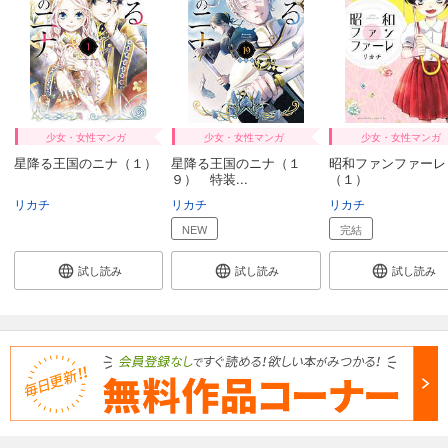
少女・女性マンガ
少女・女性マンガ
少女・女性マンガ
星降る王国のニナ（１）
星降る王国のニナ（１
昭和ファンファーレ
９） 特装...
（１）
リカチ
リカチ
リカチ
NEW
完結
試し読み
試し読み
試し読み