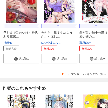
TL
TL
TL
孕むまで乱れいけ～身代
今から、親友やめよう
愛が重い騎士公爵は
わり花嫁...
か。～腐れ...
放令嬢の...
神崎柚
につやまにつこ
海原ゆた
続巻入荷
無料あり
無料あり
試し読み
試し読み
試し読み
「TLマンガ」ランキングの一覧へ
作者のこれもおすすめ