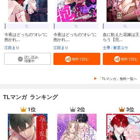
TL
TL
TL
今夜はどっちの“オレ”に
今夜はどっちの“オレ”に
血に飢えた花嫁は王
抱かれ...
抱かれ...
らう【完...
江田まり
江田まり
士季
東雲ユウ
試し読み
無料で読む
無料で読む
増量中
「TLマンガ」無料一覧へ
TLマンガ ランキング
1位
2位
3位