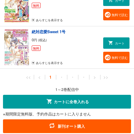
カート
無料
無料で読む
あらすじを表示する
絶対恋愛Sweet 1号
0
円 (税込)
カート
無料
無料で読む
あらすじを表示する
<<
<
1
・
・
・
>
>>
1～2巻配信中
カートに全巻入れる
※期間限定無料版、予約作品はカートに入りません
新刊オート購入