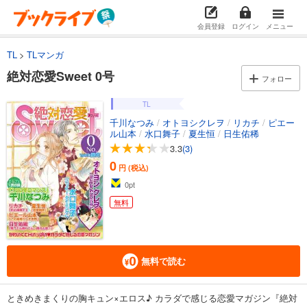
会員登録
ログイン
メニュー
TL
TLマンガ
絶対恋愛Sweet 0号
フォロー
TL
千川なつみ
/
オトヨシクレヲ
/
リカチ
/
ピエー
ル山本
/
水口舞子
/
夏生恒
/
日生佑稀
3.3
(3)
0
円 (税込)
0
pt
無料
無料で読む
ときめきまくりの胸キュン×エロス♪ カラダで感じる恋愛マガジン『絶対