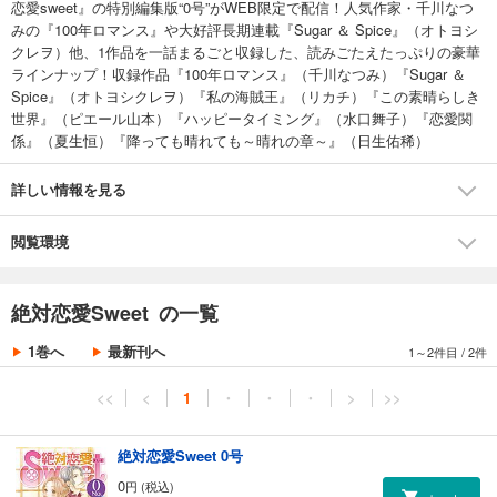
恋愛sweet』の特別編集版“0号”がWEB限定で配信！人気作家・千川なつ
みの『100年ロマンス』や大好評長期連載『Sugar ＆ Spice』（オトヨシ
クレヲ）他、1作品を一話まるごと収録した、読みごたえたっぷりの豪華
ラインナップ！収録作品『100年ロマンス』（千川なつみ）『Sugar ＆
Spice』（オトヨシクレヲ）『私の海賊王』（リカチ）『この素晴らしき
世界』（ピエール山本）『ハッピータイミング』（水口舞子）『恋愛関
係』（夏生恒）『降っても晴れても～晴れの章～』（日生佑稀）
詳しい情報を見る
閲覧環境
絶対恋愛Sweet の一覧
1巻へ
最新刊へ
1～2件目
/
2件
<<
<
1
・
・
・
>
>>
絶対恋愛Sweet 0号
0
円 (税込)