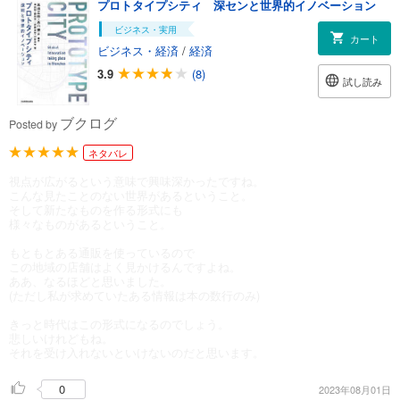
プロトタイプシティ 深センと世界的イノベーション
ビジネス・実用
カート
ビジネス・経済
/
経済
3.9
(8)
試し読み
ブクログ
Posted by
ネタバレ
視点が広がるという意味で興味深かったですね。
こんな見たことのない世界があるということ。
そして新たなものを作る形式にも
様々なものがあるということ。
もともとある通販を使っているので
この地域の店舗はよく見かけるんですよね。
ああ、なるほどと思いました。
(ただし私が求めていたある情報は本の数行のみ)
きっと時代はこの形式になるのでしょう。
悲しいけれどもね。
それを受け入れないといけないのだと思います。
0
2023年08月01日