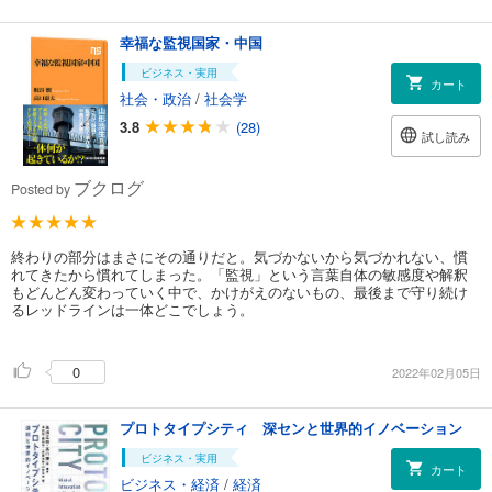
幸福な監視国家・中国
ビジネス・実用
カート
社会・政治
/
社会学
3.8
(28)
試し読み
ブクログ
Posted by
終わりの部分はまさにその通りだと。気づかないから気づかれない、慣
れてきたから慣れてしまった。「監視」という言葉自体の敏感度や解釈
もどんどん変わっていく中で、かけがえのないもの、最後まで守り続け
るレッドラインは一体どこでしょう。
0
2022年02月05日
プロトタイプシティ 深センと世界的イノベーション
ビジネス・実用
カート
ビジネス・経済
/
経済