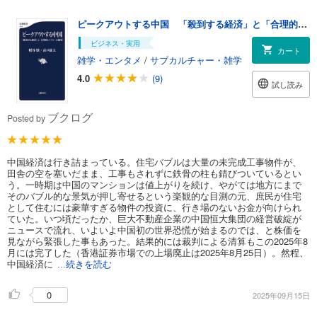
ピークアウトする中国 「殺到する経済」と「合理的バブル」の限界
ビジネス・実用
カート
雑学・エンタメ
/
サブカルチャー・雑学
4.0
(9)
試し読み
ブクログ
Posted by
中国経済は行き詰まっている。住宅バブルは大量の未完成工事物件が、
田舎の空を塞いだまま、工事もされずに鉄骨の柱も錆びついているとい
う。一時期は中国のマンションは値上がりを続け、やがては地方にまで
そのバブル的な景気が押し寄せるという楽観的な目測の元、庶民が住宅
として住むには豪華すぎる物件の投資に、行き場のないお金が向けられ
ていた。いつ頃だったか、巨大不動産企業の中国恒大集団の経営破綻が
ニュースで流れ、いよいよ中国初の世界恐慌が始まるのでは、と株価を
見ながら緊張した事もあった。結果的には裁判による清算もこの2025年8
月には完了した（香港証券市場での上場廃止は2025年8月25日）。然程、
中国経済に
...続きを読む
0
2025年09月15日