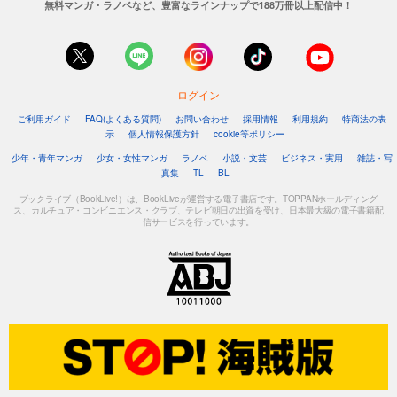
無料マンガ・ラノベなど、豊富なラインナップで188万冊以上配信中！
ログイン
ご利用ガイド
FAQ(よくある質問)
お問い合わせ
採用情報
利用規約
特商法の表
示
個人情報保護方針
cookie等ポリシー
少年・青年マンガ
少女・女性マンガ
ラノベ
小説・文芸
ビジネス・実用
雑誌・写
真集
TL
BL
ブックライブ（BookLive!）は、BookLiveが運営する電子書店です。TOPPANホールディング
ス、カルチュア・コンビニエンス・クラブ、テレビ朝日の出資を受け、日本最大級の電子書籍配
信サービスを行っています。