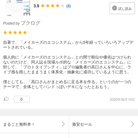
3.9
(8)
試し読み
ブクログ
Posted by
自著で、「メイカーズのエコシステム」から5年経っていろいろアップデ
ートされている。
個人的に「メイカーズのエコシステム」との間で順位や優劣はつけられ
ないのだけど、同人誌＆現場ルポ的な「メイカーズのエコシステム」に
対して、「プロトタイプシティ」はプロ編集者の高口さんを中心に、ラ
イブ感を残したままうまく体系化・抽象化に成功しているように思う。
僕としても、「高口さんがまとめるに足る本を作る」というのが一つの
テーマで、全体としてバンドっぽいデキになったとおもう。
0
2020年08月10日
まるごと無料本！
激安セール