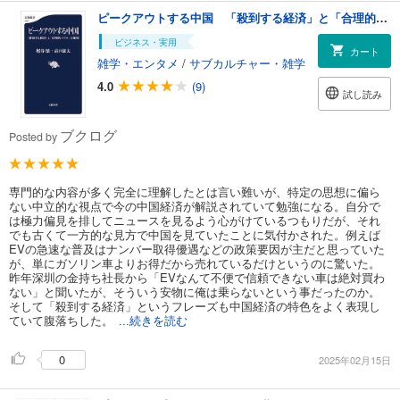
ピークアウトする中国 「殺到する経済」と「合理的バブル」の限界
ビジネス・実用
カート
雑学・エンタメ
/
サブカルチャー・雑学
4.0
(9)
試し読み
ブクログ
Posted by
専門的な内容が多く完全に理解したとは言い難いが、特定の思想に偏ら
ない中立的な視点で今の中国経済が解説されていて勉強になる。自分で
は極力偏見を排してニュースを見るよう心がけているつもりだが、それ
でも古くて一方的な見方で中国を見ていたことに気付かされた。例えば
EVの急速な普及はナンバー取得優遇などの政策要因が主だと思っていた
が、単にガソリン車よりお得だから売れているだけというのに驚いた。
昨年深圳の金持ち社長から「EVなんて不便で信頼できない車は絶対買わ
ない」と聞いたが、そういう安物に俺は乗らないという事だったのか。
そして「殺到する経済」というフレーズも中国経済の特色をよく表現し
ていて腹落ちした。
...続きを読む
0
2025年02月15日