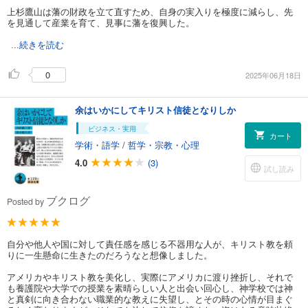
上杉鷹山は藩の財政を立て直すため、自身の実入りを極度に減らし、先
を見通して産業を育て、見事に藩を復興した。
...続きを読む
0
2025年06月18日
余はいかにしてキリスト信徒となりしか
ビジネス・実用
カート
学術・語学
/
哲学・宗教・心理
4.0
(3)
試し読み
ブクログ
Posted by
自分や他人や国に対して責任感を感じる不器用な人が、キリスト教を頼
りに一生懸命に生きたのだろうなと想像しました。
アメリカやキリスト教を美化し、実際にアメリカに渡り挫折し、それで
も養護院や大学での授業を素晴らしい人と出会い回心し、神学校では神
と真剣に向き合わない職業的な教えに失望し、とその時の心情が目まぐ