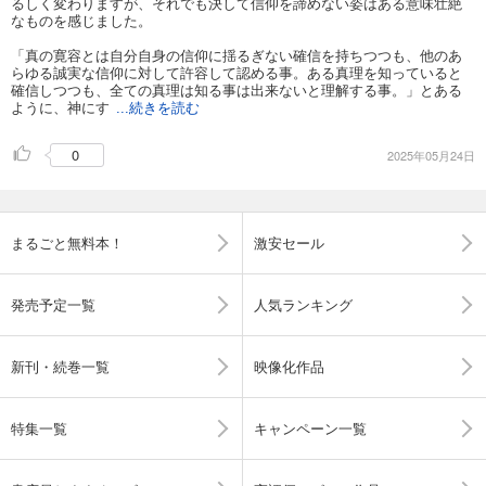
るしく変わりますが、それでも決して信仰を諦めない姿はある意味壮絶
なものを感じました。
「真の寛容とは自分自身の信仰に揺るぎない確信を持ちつつも、他のあ
らゆる誠実な信仰に対して許容して認める事。ある真理を知っていると
確信しつつも、全ての真理は知る事は出来ないと理解する事。」とある
ように、神にす
...続きを読む
0
2025年05月24日
まるごと無料本！
激安セール
発売予定一覧
人気ランキング
新刊・続巻一覧
映像化作品
特集一覧
キャンペーン一覧