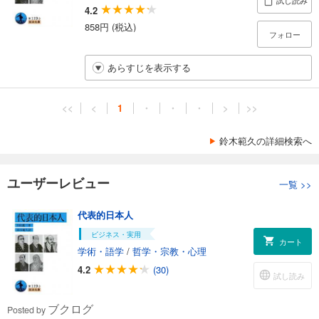
試し読み
4.2
858円 (税込)
フォロー
あらすじを表示する
<<
<
1
・
・
・
>
>>
鈴木範久の詳細検索へ
ユーザーレビュー
一覧
>>
代表的日本人
ビジネス・実用
カート
学術・語学
/
哲学・宗教・心理
4.2
(30)
試し読み
ブクログ
Posted by