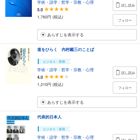
学術・語学
/
哲学・宗教・心理
試し読み
5.0
1,760円 (税込)
フォロー
あらすじを表示する
道をひらく 内村鑑三のことば
ビジネス・実用
学術・語学
/
哲学・宗教・心理
試し読み
4.0
1,210円 (税込)
フォロー
あらすじを表示する
代表的日本人
ビジネス・実用
学術・語学
/
哲学・宗教・心理