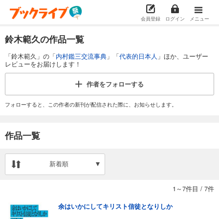
会員登録
ログイン
メニュー
鈴木範久の作品一覧
「鈴木範久」の「
内村鑑三交流事典
」「
代表的日本人
」ほか、ユーザー
レビューをお届けします！
作者を
フォローする
フォローすると、この作者の新刊が配信された際に、お知らせします。
作品一覧
新着順
1～7件目
/
7件
余はいかにしてキリスト信徒となりしか