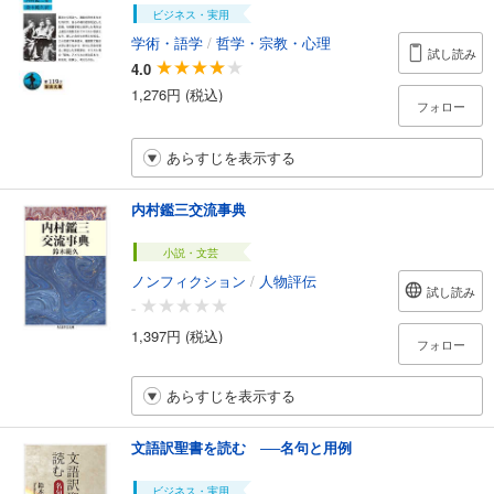
ビジネス・実用
学術・語学
/
哲学・宗教・心理
試し読み
4.0
1,276円 (税込)
フォロー
あらすじを表示する
内村鑑三交流事典
小説・文芸
ノンフィクション
/
人物評伝
試し読み
-
1,397円 (税込)
フォロー
あらすじを表示する
文語訳聖書を読む ──名句と用例
ビジネス・実用