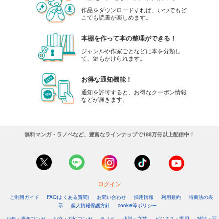
作品をダウンロードすれば、いつでもど
こでも読書が楽しめます。
本棚を作って本の整理ができる！
ジャンルや作家ごとなどに本を分類し
て、鍵もかけられます。
お得な通知機能！
通知を許可すると、お得なクーポン情報
などが届きます。
無料マンガ・ラノベなど、豊富なラインナップで188万冊以上配信中！
ログイン
ご利用ガイド
FAQ(よくある質問)
お問い合わせ
採用情報
利用規約
特商法の表
示
個人情報保護方針
cookie等ポリシー
少年・青年マンガ
少女・女性マンガ
ラノベ
小説・文芸
ビジネス・実用
雑誌・写