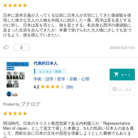
日本に資本主義が入ってくる以前に日本人が大切にしてきた価値観を体
現した偉大な五人の人物を外国人に紹介した一冊。西洋は富を是とする
のに対し、日本は富を否とし、徳を是とする。私自身も西洋の価値観に
染まった生涯を歩んできたが、本書で挙げられた大人物に少しでも近づ
けるよう、徳を積んでいきたい。
0
2026年03月10日
代表的日本人
ビジネス・実用
カート
学術・語学
/
哲学・宗教・心理
4.2
(30)
試し読み
ブクログ
Posted by
明治時代、日本のキリスト教思想家である内村鑑三が「Representative
Men of Japan」として英文で著した本書は、5人の気高い日本人の姿を通
して、西欧社会に日本の文化や思想を啓蒙しようとした書物でもありま
す。