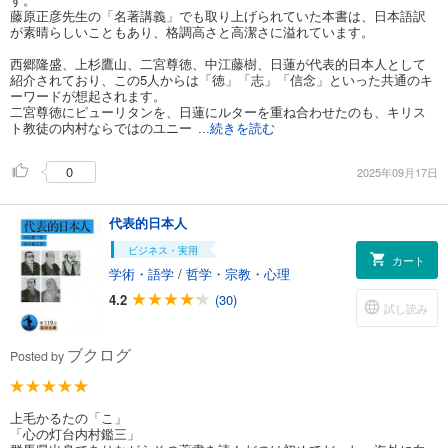
藤原正彦先生の「名著講義」でも取り上げられていた本書は、日本語訳
が素晴らしいこともあり、格調高さと高潔さに溢れています。
西郷隆盛、上杉鷹山、二宮尊徳、中江藤樹、日蓮が代表的日本人として
紹介されており、この5人からは「徳」「志」「信念」といった共通のキ
ーワードが想起されます。
二宮尊徳にピューリタンを、日蓮にルターを重ね合わせたのも、キリス
ト教徒の内村ならではのユニー
...続きを読む
0
2025年09月17日
代表的日本人
ビジネス・実用
カート
学術・語学
/
哲学・宗教・心理
4.2
(30)
試し読み
ブクログ
Posted by
上毛かるたの「こ」
「心の灯台内村鑑三」