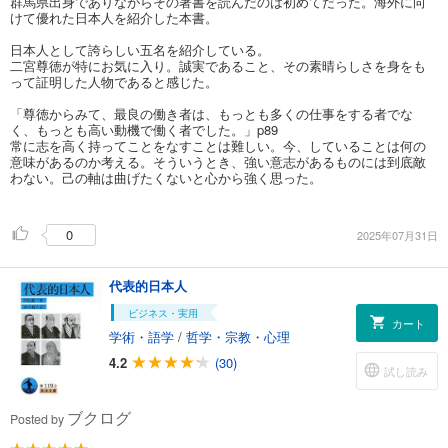
群馬県出身でありながらその著書を読んだのは初めてだった。海外に向
けて優れた日本人を紹介した本書。
日本人として誇らしい五名を紹介している。
二宮尊徳が特にお気に入り。誠実であること、その素晴らしさを身をも
って証明した人物であると感じた。
「尊徳からみて、最良の働き者は、もっとも多くの仕事をする者でな
く、もっとも高い動機で働く者でした。」p89
常に志を高く持ってことをなすことは難しい。今、していることは何の
意味があるのか考える。そういうとき、強い意志があるものには到底敵
わない。己の軸は曲げたくないと心から強く思った。
0
2025年07月31日
代表的日本人
ビジネス・実用
カート
学術・語学
/
哲学・宗教・心理
4.2
(30)
試し読み
ブクログ
Posted by