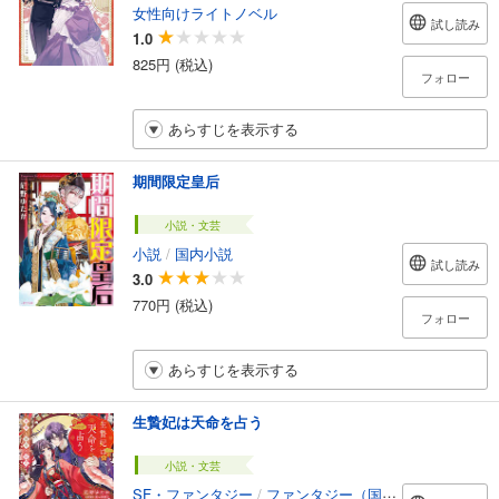
女性向けライトノベル
試し読み
1.0
825円 (税込)
フォロー
あらすじを表示する
期間限定皇后
小説・文芸
小説
/
国内小説
試し読み
3.0
770円 (税込)
フォロー
あらすじを表示する
生贄妃は天命を占う
小説・文芸
SF・ファンタジー
/
ファンタジー（国内）