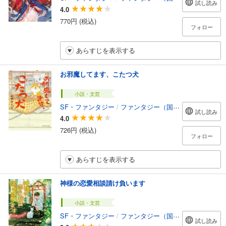
試し読み
4.0
770円 (税込)
フォロー
あらすじを表示する
お邪魔してます、こたつ犬
小説・文芸
SF・ファンタジー
/
ファンタジー（国内）
試し読み
4.0
726円 (税込)
フォロー
あらすじを表示する
神様の恋愛相談請け負います
小説・文芸
SF・ファンタジー
/
ファンタジー（国内）
試し読み