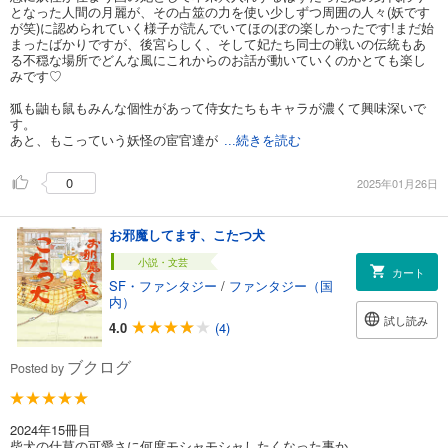
となった人間の月麗が、その占筮の力を使い少しずつ周囲の人々(妖です
が笑)に認められていく様子が読んでいてほのぼの楽しかったです!まだ始
まったばかりですが、後宮らしく、そして妃たち同士の戦いの伝統もあ
る不穏な場所でどんな風にこれからのお話が動いていくのかとても楽し
みです♡
狐も鼬も鼠もみんな個性があって侍女たちもキャラが濃くて興味深いで
す。
あと、もこっていう妖怪の宦官達が
...続きを読む
0
2025年01月26日
お邪魔してます、こたつ犬
小説・文芸
カート
SF・ファンタジー
/
ファンタジー（国
内）
試し読み
4.0
(4)
ブクログ
Posted by
2024年15冊目
柴犬の仕草の可愛さに何度モシャモシャしたくなった事か…。