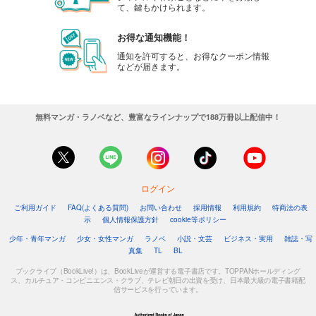
て、鍵もかけられます。
お得な通知機能！
通知を許可すると、お得なクーポン情報
などが届きます。
無料マンガ・ラノベなど、豊富なラインナップで188万冊以上配信中！
ログイン
ご利用ガイド
FAQ(よくある質問)
お問い合わせ
採用情報
利用規約
特商法の表
示
個人情報保護方針
cookie等ポリシー
少年・青年マンガ
少女・女性マンガ
ラノベ
小説・文芸
ビジネス・実用
雑誌・写
真集
TL
BL
ブックライブ（BookLive!）は、BookLiveが運営する電子書店です。TOPPANホールディング
ス、カルチュア・コンビニエンス・クラブ、テレビ朝日の出資を受け、日本最大級の電子書籍配
信サービスを行っています。