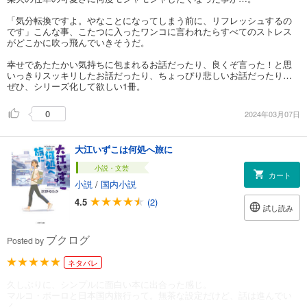
「気分転換ですよ。やなことになってしまう前に、リフレッシュするの
です」こんな事、こたつに入ったワンコに言われたらすべてのストレス
がどこかに吹っ飛んでいきそうだ。
幸せであたたかい気持ちに包まれるお話だったり、良くぞ言った！と思
いっきりスッキリしたお話だったり、ちょっぴり悲しいお話だったり…
ぜひ、シリーズ化して欲しい1冊。
0
2024年03月07日
大江いずこは何処へ旅に
小説・文芸
カート
小説
/
国内小説
4.5
(2)
試し読み
ブクログ
Posted by
ネタバレ
久しぶりに、シンプルに面白い本に出合った感じ。
マルコ・ポーロと日本国内旅行って。無茶な設定だけど、話は進んでい
く。