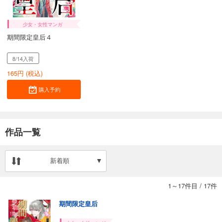
少女・女性マンガ
期間限定皇后４
8/14入荷
165
円 (税込)
購入予約
作品一覧
新着順
1～17件目
/
17件
期間限定皇后