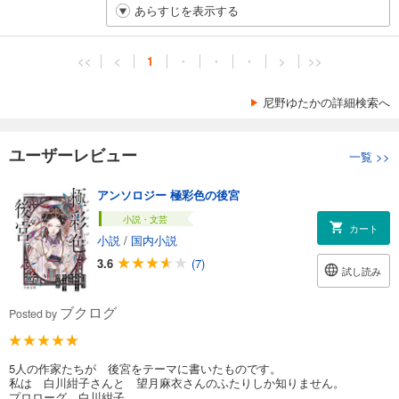
あらすじを表示する
<<
<
1
・
・
・
>
>>
尼野ゆたかの詳細検索へ
ユーザーレビュー
一覧
>>
アンソロジー 極彩色の後宮
小説・文芸
カート
小説
/
国内小説
3.6
(7)
試し読み
ブクログ
Posted by
5人の作家たちが 後宮をテーマに書いたものです。
私は 白川紺子さんと 望月麻衣さんのふたりしか知りません。
プロローグ 白川紺子