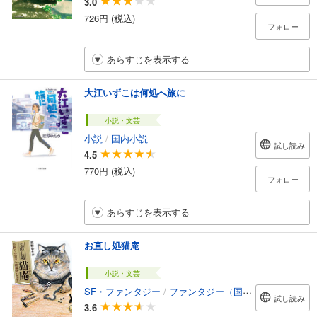
3.0
726円 (税込)
フォロー
あらすじを表示する
大江いずこは何処へ旅に
小説・文芸
小説
/
国内小説
試し読み
4.5
770円 (税込)
フォロー
あらすじを表示する
お直し処猫庵
小説・文芸
SF・ファンタジー
/
ファンタジー（国内）
試し読み
3.6