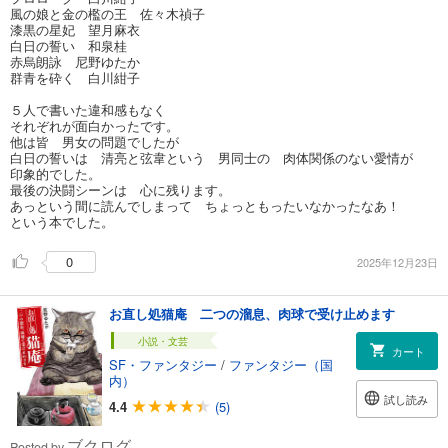
風の娘と金の檻の王 佐々木禎子
漆黒の星妃 望月麻衣
白日の誓い 和泉桂
赤烏朗詠 尼野ゆたか
群青を砕く 白川紺子
５人で書いた違和感もなく
それぞれが面白かったです。
他は皆 男女の問題でしたが
白日の誓いは 清亮と弦韋という 男同士の 肉体関係のない愛情が
印象的でした。
最後の決闘シーンは 心に残ります。
あっという間に読んでしまって ちょっともったいなかったなあ！
という本でした。
0
2025年12月23日
お直し処猫庵 二つの溜息、肉球で受け止めます
小説・文芸
カート
SF・ファンタジー
/
ファンタジー（国
内）
試し読み
4.4
(5)
ブクログ
Posted by