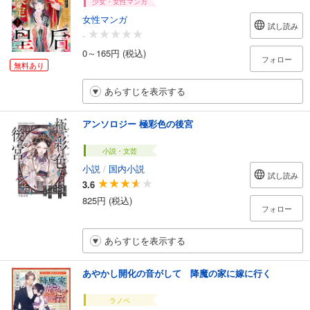
少女・女性マンガ
女性マンガ
試し読み
-
0～165円 (税込)
フォロー
無料あり
あらすじを表示する
アンソロジー 極彩色の後宮
小説・文芸
小説
/
国内小説
試し読み
3.6
825円 (税込)
フォロー
あらすじを表示する
あやかし開化の音がして 降魔の家に嫁に行く
ラノベ