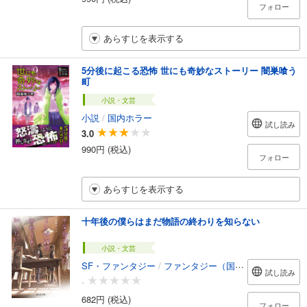
フォロー
あらすじを表示する
5分後に起こる恐怖 世にも奇妙なストーリー 闇巣喰う
町
小説・文芸
小説
/
国内ホラー
試し読み
3.0
990円 (税込)
フォロー
あらすじを表示する
十年後の僕らはまだ物語の終わりを知らない
小説・文芸
SF・ファンタジー
/
ファンタジー（国内）
試し読み
-
682円 (税込)
フォロー