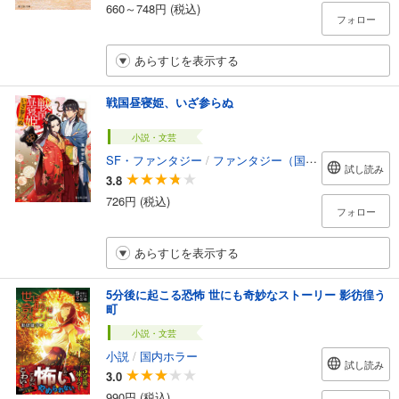
660～748円 (税込)
フォロー
あらすじを表示する
戦国昼寝姫、いざ参らぬ
小説・文芸
SF・ファンタジー
/
ファンタジー（国内）
試し読み
3.8
726円 (税込)
フォロー
あらすじを表示する
5分後に起こる恐怖 世にも奇妙なストーリー 影彷徨う
町
小説・文芸
小説
/
国内ホラー
試し読み
3.0
990円 (税込)