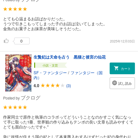
とても心温まるお話ばかりだった。
うつで引きこもってしまった子のお話は泣いてしまった。
金魚のお菓子とお抹茶が美味しそうだった。
0
2025年12月03日
生贄妃は天命を占う 黒猫と後宮の仙花
小説・文芸
カート
SF・ファンタジー
/
ファンタジー（国
内）
試し読み
4.0
(3)
ブクログ
Posted by
作家同士で原作と執筆のコラボってどういうことなのかすごく気になっ
て手に取った1冊、世界観の作り込みもテンポの良い文章も読みやすくて
とても面白かったです⟡.*
急に妖怪が住まう国の妃として本来輿入れするはずだった妃の身代わり