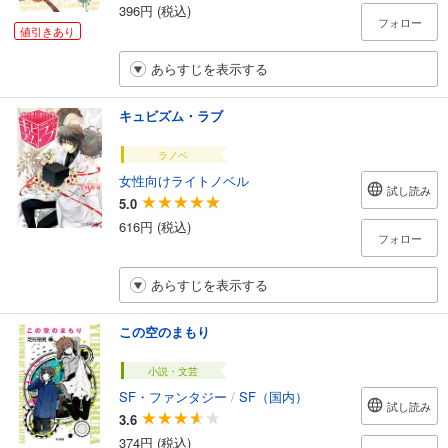
396円 (税込)
フォロー
値引きあり
あらすじを表示する
キュビズム・ラブ
ラノベ
女性向けライトノベル
試し読み
5.0
616円 (税込)
フォロー
あらすじを表示する
この空のまもり
小説・文芸
SF・ファンタジー
/
SF（国内）
試し読み
3.6
374円 (税込)