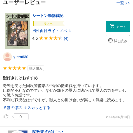
ユーザーレビュー
一覧
>>
シートン動物戦記
ラノベ
カート
男性向けライトノベル
4.5
(4)
試し読み
ytera630
購入済み
獣好きにはおすすめ
奇襲を受けた国境警備隊の中尉の撤退戦を描いています。
圧倒的不利なのですが、なぜか部下の獣人に懐かれて獣人の力を生かし
て戦うお話です。
不利な戦況なはずですが、獣人との掛け合いが楽しく気楽に読めます。
＃ほのぼの
＃スカッとする
0
2026年06月13日
関数電卓がすごい