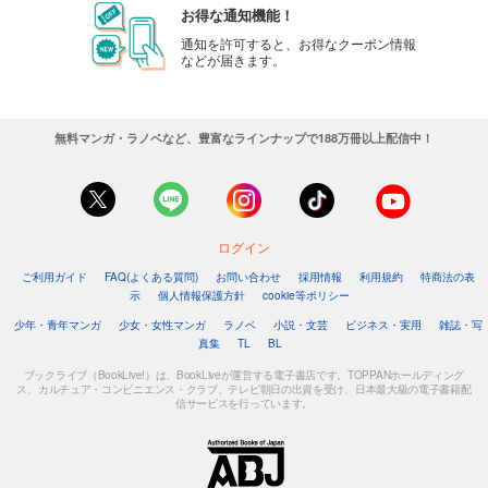
お得な通知機能！
通知を許可すると、お得なクーポン情報
などが届きます。
無料マンガ・ラノベなど、豊富なラインナップで188万冊以上配信中！
ログイン
ご利用ガイド
FAQ(よくある質問)
お問い合わせ
採用情報
利用規約
特商法の表
示
個人情報保護方針
cookie等ポリシー
少年・青年マンガ
少女・女性マンガ
ラノベ
小説・文芸
ビジネス・実用
雑誌・写
真集
TL
BL
ブックライブ（BookLive!）は、BookLiveが運営する電子書店です。TOPPANホールディング
ス、カルチュア・コンビニエンス・クラブ、テレビ朝日の出資を受け、日本最大級の電子書籍配
信サービスを行っています。