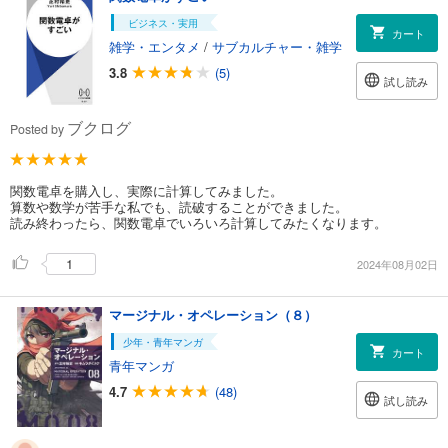
ビジネス・実用
カート
雑学・エンタメ
/
サブカルチャー・雑学
3.8
(5)
試し読み
ブクログ
Posted by
関数電卓を購入し、実際に計算してみました。
算数や数学が苦手な私でも、読破することができました。
読み終わったら、関数電卓でいろいろ計算してみたくなります。
1
2024年08月02日
マージナル・オペレーション（８）
少年・青年マンガ
カート
青年マンガ
4.7
(48)
試し読み