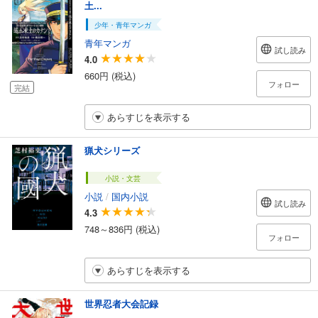
土...
少年・青年マンガ
青年マンガ
試し読み
4.0
660円 (税込)
フォロー
完結
あらすじを表示する
猟犬シリーズ
小説・文芸
小説
/
国内小説
試し読み
4.3
748～836円 (税込)
フォロー
あらすじを表示する
世界忍者大会記録