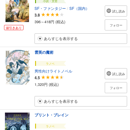
小説・文芸
SF・ファンタジー
/
SF（国内）
試し読み
3.8
396～418円 (税込)
フォロー
値引きあり
あらすじを表示する
雲英の魔術
ラノベ
男性向けライトノベル
試し読み
4.5
1,320円 (税込)
フォロー
あらすじを表示する
プリント・ブレイン
ラノベ