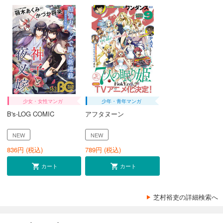
少女・女性マンガ
少年・青年マンガ
B's-LOG COMIC
アフタヌーン
NEW
NEW
836
円 (税込)
789
円 (税込)
カート
カート
芝村裕吏の詳細検索へ