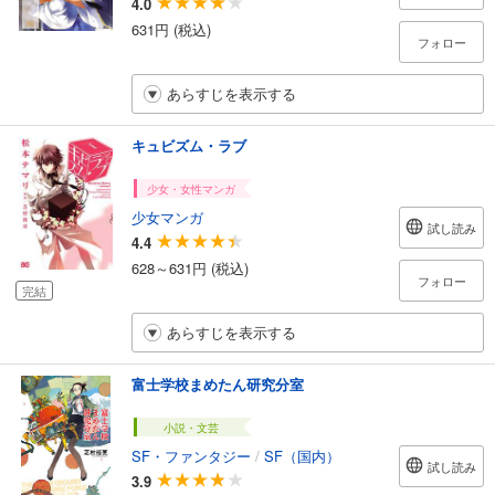
4.0
631円 (税込)
フォロー
あらすじを表示する
キュビズム・ラブ
少女・女性マンガ
少女マンガ
試し読み
4.4
628～631円 (税込)
フォロー
完結
あらすじを表示する
富士学校まめたん研究分室
小説・文芸
SF・ファンタジー
/
SF（国内）
試し読み
3.9