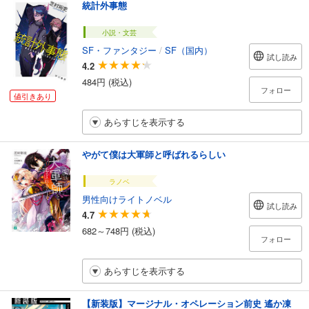
統計外事態
小説・文芸
SF・ファンタジー
/
SF（国内）
試し読み
4.2
484円 (税込)
フォロー
値引きあり
あらすじを表示する
やがて僕は大軍師と呼ばれるらしい
ラノベ
男性向けライトノベル
試し読み
4.7
682～748円 (税込)
フォロー
あらすじを表示する
【新装版】マージナル・オペレーション前史 遙か凍