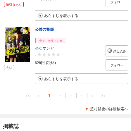
フォロー
値引きあり
あらすじを表示する
公僕の警部
少女・女性マンガ
少女マンガ
試し読み
-
628円 (税込)
フォロー
完結
あらすじを表示する
<<
<
1
・
・
・
>
>>
芝村裕吏の詳細検索へ
掲載誌