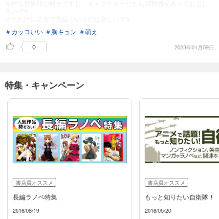
今作も世界観が好きですし、キャラクターたちも躍動感があっておもし
ろいです。
それだけに２巻で完結というのは寂しいです。
＃カッコいい
＃胸キュン
＃萌え
0
2023年01月09日
特集・キャンペーン
書店員オススメ
書店員オススメ
長編ラノベ特集
もっと知りたい自衛隊！
2016/08/19
2016/05/20