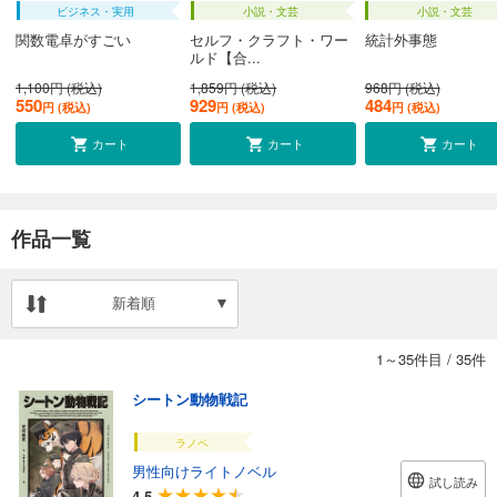
ビジネス・実用
小説・文芸
小説・文芸
関数電卓がすごい
セルフ・クラフト・ワー
統計外事態
ルド【合...
1,100円 (税込)
1,859円 (税込)
968円 (税込)
550
929
484
円 (税込)
円 (税込)
円 (税込)
カート
カート
カート
作品一覧
新着順
1～35件目
/
35件
シートン動物戦記
ラノベ
男性向けライトノベル
試し読み
4.5