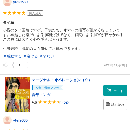
ytera630
購入済み
タイ編
小説のタイ国編ですが、子供たち、オマルの描写が細かくなっていま
す。卓越した指揮による勝利だけでなく、戦闘による損害が描かかれる
この巻には大きく心を揺さぶられます。
小説未読、既読の人も併せてお勧めできます。
＃感動する
＃泣ける
＃切ない
0
2023年11月09日
マージナル・オペレーション（９）
少年・青年マンガ
カート
青年マンガ
4.6
(52)
試し読み
ytera630