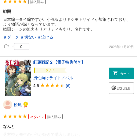
購入済み
戦闘
日本編→タイ編ですが、小説版よりキシモトサイドが加筆されており、
より物語が深くなっています。
戦闘シーンの迫力もリアリティもあり、名作です。
＃ダーク
＃切ない
＃泣ける
0
2023年11月09日
紅蓮戦記２【電子特典付き】
ラノベ
カート
男性向けライトノベル
4.5
(6)
試し読み
松風
ネタバレ
購入済み
なんと
芝村裕吏先生の小説が好きで購入しました。