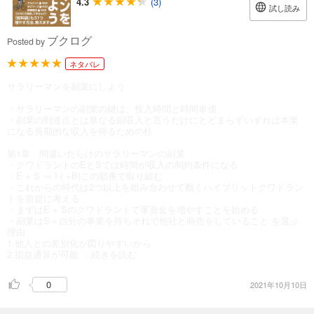
4.3
(3)
試し読み
ブクログ
Posted by
ネタバレ
サラリーマンを副業にしよう
・サラリーマンの副業の鍵は、投入時間と時間単価
・副業の到達点とは単なる副収入と言うだけにとどまらずいずれは本業
になる長期的な収入を得るための柱
第1章 間違いだらけのサラリーマンの副業
・クワドラントのEとSでは時間が収入の制約条件になる
・E + S → I ( +B)この順番で取り組む
・これからの時代は2つ以上を組み合わせて動くハイブリットクワドラン
トを前提に考える
・まずはE + Sのクワドラントで軍資金を増やすことを始める
・副業はS＝自分の事業を持ちそれで他社と商売をしていること を選ぶ
理由
1.他人との差別化が図りやすいから
2.損益通算が可能
...続きを読む
0
2021年10月10日