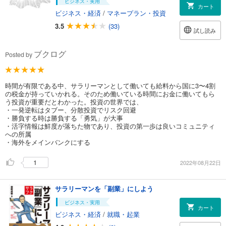
ビジネス・実用
カート
ビジネス・経済
/
マネープラン・投資
3.5
(33)
試し読み
ブクログ
Posted by
時間が有限である中、サラリーマンとして働いても給料から国に3〜4割
の税金が持っていかれる。そのため働いている時間にお金に働いてもら
う投資が重要だとわかった。投資の世界では、
・一発逆転はタブー、分散投資でリスク回避
・勝負する時は勝負する「勇気」が大事
・活字情報は鮮度が落ちた物であり、投資の第一歩は良いコミュニティ
への所属
・海外をメインバンクにする
1
2022年08月22日
サラリーマンを「副業」にしよう
ビジネス・実用
カート
ビジネス・経済
/
就職・起業