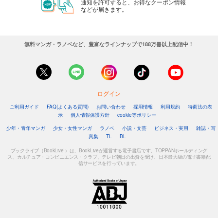
通知を許可すると、お得なクーポン情報
などが届きます。
無料マンガ・ラノベなど、豊富なラインナップで188万冊以上配信中！
ログイン
ご利用ガイド
FAQ(よくある質問)
お問い合わせ
採用情報
利用規約
特商法の表
示
個人情報保護方針
cookie等ポリシー
少年・青年マンガ
少女・女性マンガ
ラノベ
小説・文芸
ビジネス・実用
雑誌・写
真集
TL
BL
ブックライブ（BookLive!）は、BookLiveが運営する電子書店です。TOPPANホールディング
ス、カルチュア・コンビニエンス・クラブ、テレビ朝日の出資を受け、日本最大級の電子書籍配
信サービスを行っています。