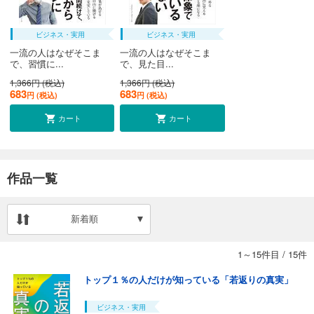
ビジネス・実用
ビジネス・実用
一流の人はなぜそこま
一流の人はなぜそこま
で、習慣に...
で、見た目...
1,366円 (税込)
1,366円 (税込)
683
683
円 (税込)
円 (税込)
カート
カート
作品一覧
新着順
1～15件目
/
15件
トップ１％の人だけが知っている「若返りの真実」
ビジネス・実用