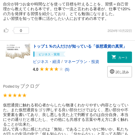
自分が持つお金や時間などを使って目標を叶えることを、習慣＝自己管
理から教えてくれる本です。仕事で一流と言われる著者が、仕事で120%
の力を発揮する習慣を紹介しており、とても勉強になりました。
よい習慣を知って仕事に活かしたい人におすすめの本です。
0
2024年10月22日
トップ１％の人だけが知っている「仮想通貨の真実」
ビジネス・実用
カート
ビジネス・経済
/
マネープラン・投資
4.0
(5)
試し読み
ブクログ
Posted by
仮想通貨に触れる初心者からしたら物凄くわかりやすい内容となってい
た。また仮想通貨をゴリ押しする良い部分だけではなく、悪い部分や不
安要素を書いてあり、良し悪しを見た上で判断するのは自分自身。本当
にその通りだと感じたし、その他にも共感する言葉や考え方に多く触れ
ることが出来た。
読んで真っ先に感じたのは「無知」であることがいかに怖いか。私たち
が日々の生活の中で「何も知らない」「分からない」と言ってる間にも