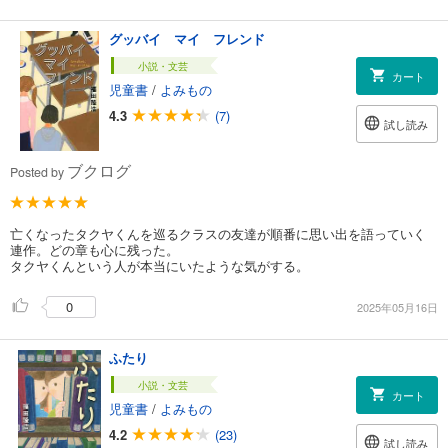
グッバイ マイ フレンド
小説・文芸
カート
児童書
/
よみもの
4.3
(7)
試し読み
ブクログ
Posted by
亡くなったタクヤくんを巡るクラスの友達が順番に思い出を語っていく
連作。どの章も心に残った。
タクヤくんという人が本当にいたような気がする。
0
2025年05月16日
ふたり
小説・文芸
カート
児童書
/
よみもの
4.2
(23)
試し読み