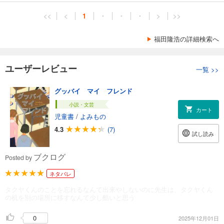
<<
<
1
・
・
・
>
>>
福田隆浩の詳細検索へ
ユーザーレビュー
一覧
>>
グッバイ マイ フレンド
小説・文芸
カート
児童書
/
よみもの
4.3
(7)
試し読み
ブクログ
Posted by
ネタバレ
タクヤくんのことを忘れるなんて出来やしないのに先生は、タクヤくん
の机を別の場所に移すなんて少し酷いと思う
0
2025年12月01日