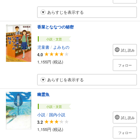
あらすじを表示する
香菜とななつの秘密
小説・文芸
児童書
/
よみもの
試し読み
4.0
1,155円 (税込)
フォロー
あらすじを表示する
幽霊魚
小説・文芸
小説
/
国内小説
試し読み
3.2
1,155円 (税込)
フォロー