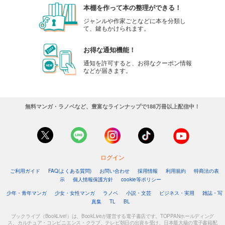
本棚を作って本の整理ができる！
ジャンルや作家ごとなどに本を分類し
て、鍵もかけられます。
お得な通知機能！
通知を許可すると、お得なクーポン情報
などが届きます。
無料マンガ・ラノベなど、豊富なラインナップで188万冊以上配信中！
ログイン
ご利用ガイド
FAQ(よくある質問)
お問い合わせ
採用情報
利用規約
特商法の表
示
個人情報保護方針
cookie等ポリシー
少年・青年マンガ
少女・女性マンガ
ラノベ
小説・文芸
ビジネス・実用
雑誌・写
真集
TL
BL
ブックライブ（BookLive!）は、BookLiveが運営する電子書店です。TOPPANホールディング
ス、カルチュア・コンビニエンス・クラブ、テレビ朝日の出資を受け、日本最大級の電子書籍配