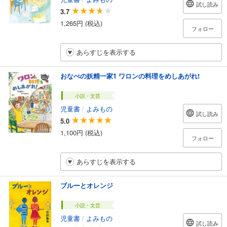
試し読み
3.7
1,265円 (税込)
フォロー
あらすじを表示する
おなべの妖精一家1 ワロンの料理をめしあがれ!
小説・文芸
児童書
/
よみもの
試し読み
5.0
1,100円 (税込)
フォロー
あらすじを表示する
ブルーとオレンジ
小説・文芸
児童書
/
よみもの
試し読み