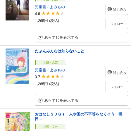
児童書
/
よみもの
試し読み
4.0
1,265円 (税込)
フォロー
あらすじを表示する
たぶんみんなは知らないこと
小説・文芸
児童書
/
よみもの
試し読み
3.7
1,265円 (税込)
フォロー
あらすじを表示する
おはなしＳＤＧｓ 人や国の不平等をなくそう 明
日...
小説・文芸