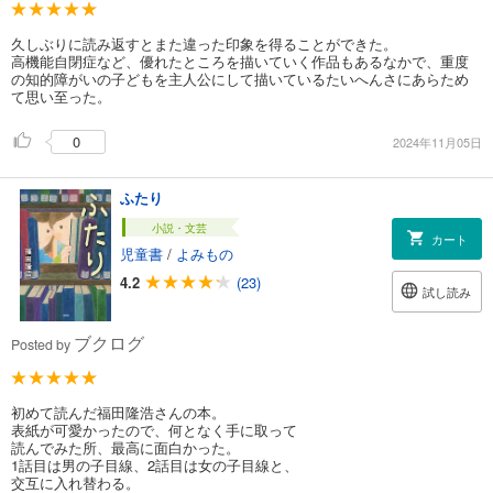
久しぶりに読み返すとまた違った印象を得ることができた。
高機能自閉症など、優れたところを描いていく作品もあるなかで、重度
の知的障がいの子どもを主人公にして描いているたいへんさにあらため
て思い至った。
0
2024年11月05日
ふたり
小説・文芸
カート
児童書
/
よみもの
4.2
(23)
試し読み
ブクログ
Posted by
初めて読んだ福田隆浩さんの本。
表紙が可愛かったので、何となく手に取って
読んでみた所、最高に面白かった。
1話目は男の子目線、2話目は女の子目線と、
交互に入れ替わる。