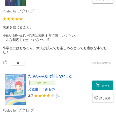
ブクログ
Posted by
未来を信じること。
小6の甘酸っぱい初恋は素敵すぎて眩しいくらい。
こんな初恋したかったな〜。笑
小学生にはもちろん、大人が読んでも楽しめるとっても素敵な本でし
た！
0
2025年02月23日
たぶんみんなは知らないこと
小説・文芸
カート
児童書
/
よみもの
3.7
(6)
試し読み
ブクログ
Posted by