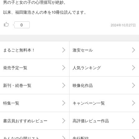
男の子と女の子の心理描写が絶妙。
以来、福田隆浩さんの本を10冊位読んでます。
0
2024年10月27日
まるごと無料本！
激安セール
発売予定一覧
人気ランキング
新刊・続巻一覧
映像化作品
特集一覧
キャンペーン一覧
書店員おすすめレビュー
高評価レビュー作品
みんなの公開リスト
先行配信