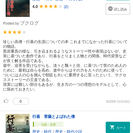
4.0
(2)
試し読み
ブクログ
Posted by
珍しい高僧・行基の生涯についての本 これまでになかった行基について
の物語。
黒岩重吾の様な、引き込まれるようなストーリー性や表現はないが、史
実に基づいた創作であり、行基をとりまく人物との関係、時代背景など
が良く解る作品である。
途中、迫害を受けながらも、淡々と飄々と信、に基づいて世のため人の
ために、最初は自らを高め、途中からはその力を人々のために使って、
ついには人の心を掴んで朝廷も大いに重用するに至ったという、サクセ
スストーリーの王道である。
現実には難しい部分もあるが、生き方の一つの理想のモデルとして、心
に留めておきたい。
0
2025年12月03日
行基 菩薩とよばれた僧
小説・文芸
カート
歴史・時代
/
歴史・時代小説