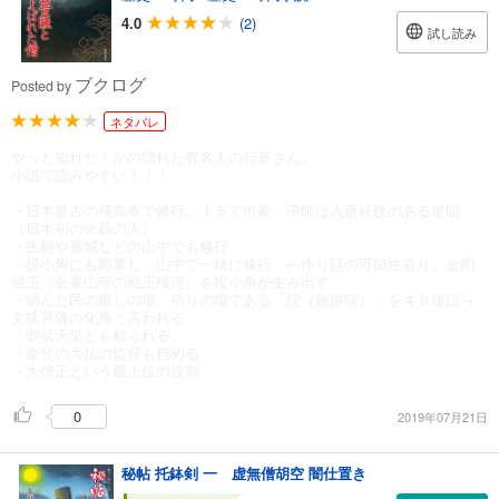
4.0
(2)
試し読み
ブクログ
Posted by
ネタバレ
やっと知れた！かの隠れた有名人の行基さん。
小説で読みやすい！！！
・日本最古の飛鳥寺で修行。１５で出家。導師は入唐経験のある道昭
（日本初の火葬の人）
・生駒や葛城などの山中でも修行
・役小角にも師事し、山中で一緒に修行 ←作り話の可能性有り。金剛
蔵王（金峯山寺の蔵王権現）を役小角が生み出す
・病んだ民の癒しの場、祈りの場である「院（施療院）」を４９建設→
文殊菩薩の化身と言われる
・聖武天皇とも頼られる。
・奈良の大仏の監督も務める
・大僧正という最上位の役割
0
2019年07月21日
秘帖 托鉢剣 一 虚無僧胡空 闇仕置き