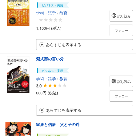
ビジネス・実用
学術・語学
/
教育
試し読み
-
1,100円 (税込)
フォロー
あらすじを表示する
紫式部の言い分
ビジネス・実用
学術・語学
/
教育
試し読み
3.0
880円 (税込)
フォロー
あらすじを表示する
家康と信康 父と子の絆