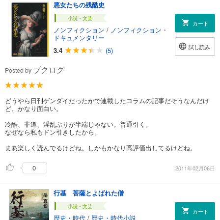
悪女たちの残酷史
小説・文芸
カート
ノンフィクション
/
ノンフィクション・
ドキュメンタリー
試し読み
3.4
(5)
ブクログ
Posted by
どうやら日刊ゲンダイだったかで連載したコラムの記事だそうなんだけ
ど、かなり面白い。
冷酷、非道、淫乱ぶりが半端じゃない。普通引く。
なぜなら私もドン引きしたから。
まあ楽しく読んでるけどね。しかもかなり高評価出してるけどね。
0
2011年02月06日
行基 菩薩とよばれた僧
小説・文芸
カート
歴史・時代
/
歴史・時代小説