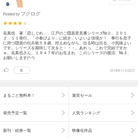
ブクログ
Posted by
岳真也 著「恋しぐれ」、江戸のご隠居意見番シリーズ№２、２０１
２．１１発行。「小春びより」に続き、いよいよ佳境か！ 奉行を息子
に持つ隠居の伝兵衛５８歳、控えめながら、出る時は出る、小気味よい
です。シリーズを期待して次をと・・・。あれっ、これで完結ですか
ｗ。岳真也さん、１９４７年のお生まれ、このシリーズの復活、№３、
お願いします(^-^)
0
2018年11月22日
まるごと無料本！
激安セール
発売予定一覧
人気ランキング
新刊・続巻一覧
映像化作品