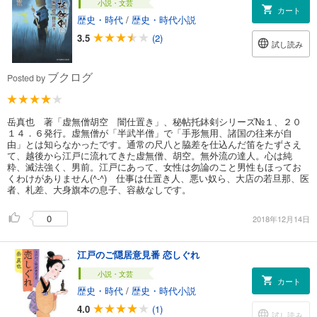
小説・文芸
カート
歴史・時代
/
歴史・時代小説
3.5
(2)
試し読み
ブクログ
Posted by
岳真也 著「虚無僧胡空 闇仕置き」、秘帖托鉢剣シリーズ№１、２０
１４．６発行。虚無僧が「半武半僧」で「手形無用、諸国の往来が自
由」とは知らなかったです。通常の尺八と脇差を仕込んだ笛をたずさえ
て、越後から江戸に流れてきた虚無僧、胡空。無外流の達人。心は純
粋、滅法強く、男前。江戸にあって、女性は勿論のこと男性もほってお
くわけがありません(^-^) 仕事は仕置き人、悪い奴ら、大店の若旦那、医
者、札差、大身旗本の息子、容赦なしです。
0
2018年12月14日
江戸のご隠居意見番 恋しぐれ
小説・文芸
カート
歴史・時代
/
歴史・時代小説
4.0
(1)
試し読み