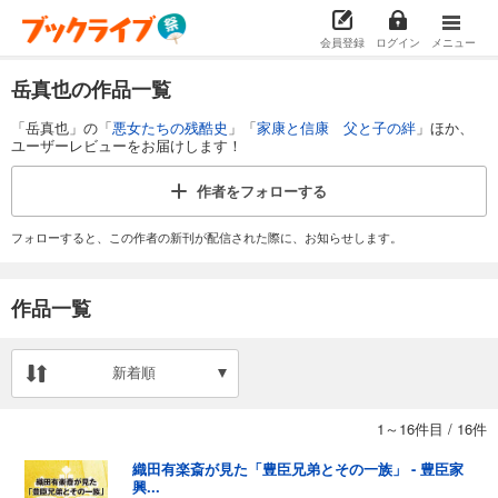
会員登録
ログイン
メニュー
岳真也の作品一覧
「岳真也」の「
悪女たちの残酷史
」「
家康と信康 父と子の絆
」ほか、
ユーザーレビューをお届けします！
作者を
フォローする
フォローすると、この作者の新刊が配信された際に、お知らせします。
作品一覧
新着順
1～16件目
/
16件
織田有楽斎が見た「豊臣兄弟とその一族」 - 豊臣家
興...