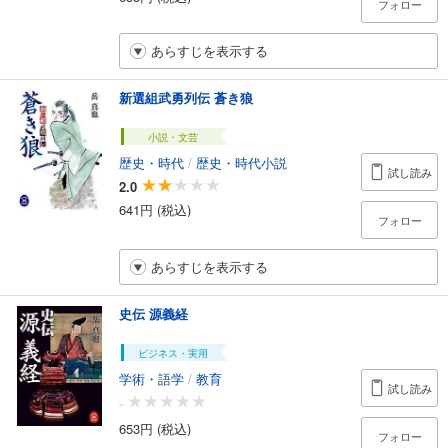
フォロー
あらすじを表示する
新選組武勇列伝 蒼き狼
小説・文芸
歴史・時代
/
歴史・時代小説
試し読み
2.0
641円 (税込)
フォロー
あらすじを表示する
史伝 源義経
ビジネス・実用
学術・語学
/
教育
試し読み
-
653円 (税込)
フォロー