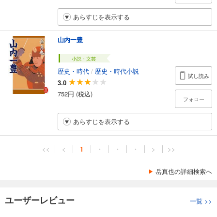
あらすじを表示する
山内一豊
小説・文芸
歴史・時代
/
歴史・時代小説
試し読み
3.0
752円 (税込)
フォロー
あらすじを表示する
<<
<
1
・
・
・
>
>>
岳真也の詳細検索へ
ユーザーレビュー
一覧
>>