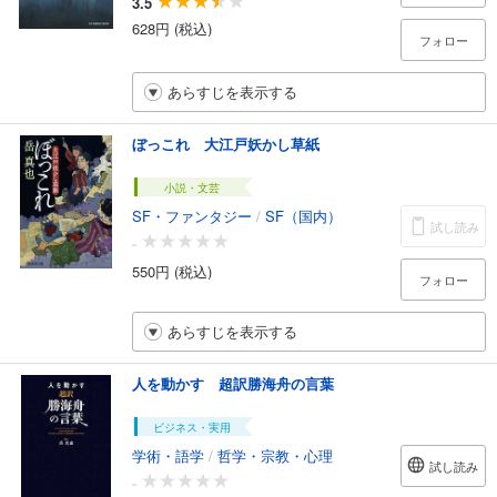
3.5
628円 (税込)
フォロー
あらすじを表示する
ぼっこれ 大江戸妖かし草紙
小説・文芸
SF・ファンタジー
/
SF（国内）
試し読み
-
550円 (税込)
フォロー
あらすじを表示する
人を動かす 超訳勝海舟の言葉
ビジネス・実用
学術・語学
/
哲学・宗教・心理
試し読み
-