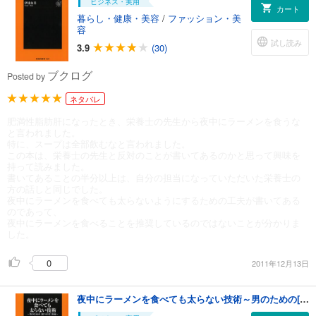
ビジネス・実用
カート
暮らし・健康・美容
/
ファッション・美
容
試し読み
3.9
(30)
ブクログ
Posted by
ネタバレ
肥満性脂肪肝になったとき、栄養士の先生から夜中にラーメンを食うな
と言われました。
特に、スープは全部飲むなと言われました。
この本は、栄養士の先生と反対のことが書いてあるのかと思って興味を
持って読みました。
書いてあることの半分以上は、自分の担当になっていただいた栄養士の
方の話しと同じでした。
夜中にラーメンを食べても太らないようにするための工夫が書いてある
のであって、
夜中にラーメンを食べることを推奨しているのではないことが分かりま
した。
0
2011年12月13日
夜中にラーメンを食べても太らない技術～男のための[食べやせ]革命～