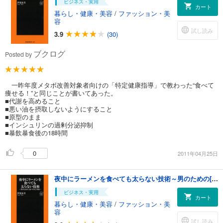
ビジネス・実用
カート
暮らし・健康・美容
/
ファッション・美
容
試し読み
3.9
(30)
ブクログ
Posted by
一昨年度メタボ改善対象者向けの「特定健康指導」で教わった“食べて
痩せる！”と同じことが書いてあった。
■代謝を高めること
■悪い油を摂取しないようにすること
■原型のまま
■インシュリンの過剰分泌抑制
■暴飲暴食後の18時間
0
2011年04月25日
夜中にラーメンを食べても太らない技術～男のための[食べやせ]革命～
ビジネス・実用
カート
暮らし・健康・美容
/
ファッション・美
容
試し読み