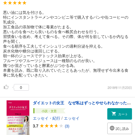
悪い油には気を付ける。
特にインスタントラーメンやコンビニ等で購入するパンや缶コーヒーの
乳成分。
加工食品の添加物で体に毒素がたまる。
悪いものを食べたら良いものを食べ帳尻合わせを行う。
習慣食いを改め、考えて食べる。その際、体が何を欲しているか内なる
声を聞く。
食べる順序を工夫してインシュリンの過剰分泌を抑える。
炭水化物や糖分は後回しにする。
朝一杯のジュースでデトックス効果が上がる。
フルーツやフルーツジュースは一種類のものが良い。
幾つか混ざっていると酵素がぶつかる為。
本書を読み、既に取り入れていたこともあったが、無理せず今出来る食
事に気を配っていきたい。
0
2018年11月23日
ダイエットの女王 なぜ私はずっとやせられなかったのか？
小説・文芸
カート
エッセイ・紀行
/
エッセイ
3.7
(3)
試し読み