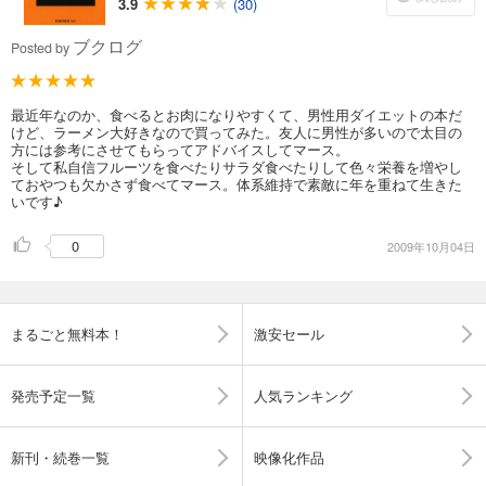
3.9
(30)
ブクログ
Posted by
最近年なのか、食べるとお肉になりやすくて、男性用ダイエットの本だ
けど、ラーメン大好きなので買ってみた。友人に男性が多いので太目の
方には参考にさせてもらってアドバイスしてマース。
そして私自信フルーツを食べたりサラダ食べたりして色々栄養を増やし
ておやつも欠かさず食べてマース。体系維持で素敵に年を重ねて生きた
いです♪
0
2009年10月04日
まるごと無料本！
激安セール
発売予定一覧
人気ランキング
新刊・続巻一覧
映像化作品