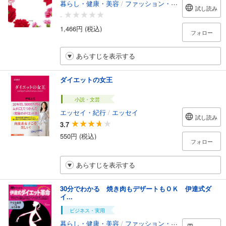
暮らし・健康・美容
/
ファッション・美容
試し読み
-
1,466円 (税込)
フォロー
あらすじを表示する
ダイエットの女王
小説・文芸
エッセイ・紀行
/
エッセイ
試し読み
3.7
550円 (税込)
フォロー
あらすじを表示する
30分でわかる 焼き肉もデザートもＯＫ 伊達式ダ
イ...
ビジネス・実用
暮らし・健康・美容
/
ファッション・美容