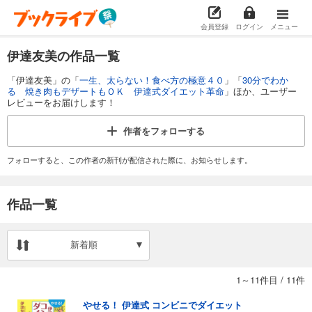
会員登録
ログイン
メニュー
伊達友美の作品一覧
「伊達友美」の「
一生、太らない！食べ方の極意４０
」「
30分でわか
る 焼き肉もデザートもＯＫ 伊達式ダイエット革命
」ほか、ユーザー
レビューをお届けします！
作者を
フォローする
フォローすると、この作者の新刊が配信された際に、お知らせします。
作品一覧
新着順
1～11件目
/
11件
やせる！ 伊達式 コンビニでダイエット