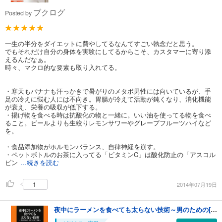
ブクログ
Posted by
一生の半分をダイエットに費やしてるなんてすごい執念だと思う。
でもそれだけ自分の身体を実験にしてるからこそ、カスタマーに寄り添
えるんだなぁ。
時々、マクロ的な要素も取り入れてる。
・寒天もバナナも汗っかきで暑がりのメタボ男性には向いているが、手
足の冷えに悩む人には不向き。胃腸が冷えて活動が鈍くなり、消化機能
が衰え、栄養の吸収が低下する。
・揚げ物を食べる時は抗酸化の物と一緒に。いい油を使ってる物を食べ
ること。ビールよりも生絞りレモンサワーやグレープフルーツハイなど
を。
・食品添加物がホルモンバランス、自律神経を崩す。
・ペットボトルのお茶に入ってる「ビタミンC」は酸化防止の「アスコル
ビン
...続きを読む
1
2014年07月19日
夜中にラーメンを食べても太らない技術～男のための[食べやせ]革命～