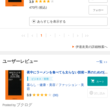
3.9
470円 (税込)
フォロー
あらすじを表示する
<<
<
1
・
・
・
>
>>
伊達友美の詳細検索へ
ユーザーレビュー
一覧
>>
夜中にラーメンを食べても太らない技術～男のための[食べやせ]革命～
ビジネス・実用
カート
暮らし・健康・美容
/
ファッション・美
容
試し読み
3.9
(30)
ブクログ
Posted by