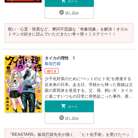
カート
など、この世に起こる奇怪な災害の総称「奇象現
象」。それらによる災害を最小限に減災するため
試し読み
に、「奇象官」として働く化野アビのもとへ、今
日も仕事が舞い込む…。奇々怪々ミステリー開
演。 (C)2025 Kiri Wazawa
呪い・心霊・怪異など、摩訶不思議な「奇象現象」を解決！オカル
トマンガ好きに読んでいただきたい奇々怪々ミステリー！！
タイカの理性 1
板垣巴留
値引き
少子化対策のために“ペットのヒト化”を推進する
近未来の日本。ある日、学校から帰った亜緒は父
親の変死体を発見する。父、母、飼い犬・タイカ
と過ごすいつもの日常に突然起こった事件。亜緒
は世界で一番人を殺している犬とされるピットブ
カート
ルのタイカに疑いの目を向ける。この世界では人
間を殺したペットは問答無用で殺処分されること
試し読み
になっているのだ。大好きな父を亡くした今、大
好きなタイカまでも失いたくない──。そう思っ
た亜緒はタイカとともに父の遺体の隠蔽に走り出
『BEASTARS』板垣巴留先生が描く、「ヒト化手術」を受けたペッ
す。父は行方不明ということにされ、茫然自失の