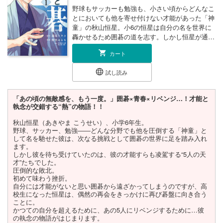
野球もサッカーも勉強も、小さい頃からどんなこ
とにおいても他を寄せ付けない才能があった「神
童」の秋山恒星。小6の恒星は自分の名を世界に
轟かせるため囲碁の道を志す。しかし恒星が通っ
た囲碁教室にいたのはその才能をも握り潰す5人
カート
の天才少年少女だったーー。挫折を経験し平凡な
人生のまま高校生になった恒星は再び囲碁と出会
試し読み
い、そして才能を開花させ5人へのリベンジを誓
う。あの頃の、あの無敵感を取り戻すためにー
ー！
「あの頃の無敵感を、もう一度。」囲碁×青春×リベンジ…！才能と
執念が交錯する“熱”の物語！！
秋山恒星（あきやま こうせい）、小学6年生。
野球、サッカー、勉強――どんな分野でも他を圧倒する「神童」と
して名を馳せた彼は、次なる挑戦として囲碁の世界に足を踏み入れ
ます。
しかし彼を待ち受けていたのは、彼の才能すらも凌駕する“5人の天
才”たちでした。
圧倒的な敗北。
初めて味わう挫折。
自分には才能がないと思い囲碁から遠ざかってしまうのですが、高
校生になった恒星は、偶然の再会をきっかけに再び碁盤に向き合う
ことに。
かつての自分を超えるために、あの5人にリベンジするために…彼
の執念の物語がはじまります。