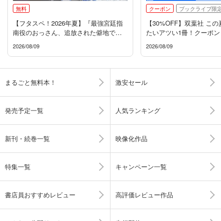
無料
クーポン
ブックライブ限
【フタスペ！2026年夏】『最強宮廷指
【30%OFF】双葉社 こ
南役のおっさん、追放された僻地で無
たいアツい1冊！クーポン
双する』新刊配信フェア
2026/08/09
2026/08/09
まるごと無料本！
激安セール
発売予定一覧
人気ランキング
新刊・続巻一覧
映像化作品
特集一覧
キャンペーン一覧
書店員おすすめレビュー
高評価レビュー作品