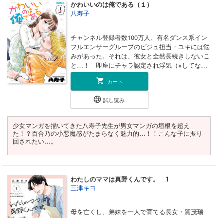
かわいいのは俺である（１）
八寿子
チャンネル登録者数100万人、有名ダンス系イン
フルエンサーグループのビジュ担当・ユキには悩
みがあった。それは、彼女と全然長続きしないこ
と…！ 即座にチャラ認定され浮気（※してな
い）を疑われて破局！ の繰り返し…。好きだか
カート
ら付き合ってるのに…！ そんな中、ある飲み会
を早抜けしようとする清楚系女子・百合乃が気に
試し読み
なり、後を追うべく店を出るユキ。しかしそれ
が、負けっぱなしの恋の沼の始まりだったので
す。
少女マンガを描いてきた八寿子先生が男女マンガの垣根を超え
た！？百合乃の小悪魔感がたまらなく魅力的…！！こんな子に振り
回されたい…。
わたしのママは真野くんです。 1
三津キヨ
母を亡くし、弟妹を一人で育てる長女・賀茂瑞