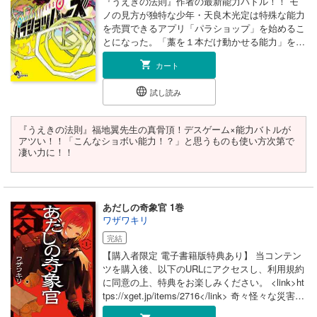
『うえきの法則』作者の最新能力バトル！！ モ
ノの見方が独特な少年・天良木光定は特殊な能力
を売買できるアプリ「パラショップ」を始めるこ
とになった。「藁を１本だけ動かせる能力」を買
い、その能力でパラショップの他のプレイヤーと
カート
戦うことを余儀なくされた天良木。 一見弱く見
える能力だが、天良木の”見方”でそのポテンシャ
試し読み
ルが引き出され…！？ 『うえきの法則』ではゴ
ミを木に変える能力、『サイケまたしても』では
溺れると午前７時に戻る能力、と一筋縄ではいか
『うえきの法則』福地翼先生の真骨頂！デスゲーム×能力バトルが
ない力で戦う主人公たちを描いてきた能力バトル
アツい！！「こんなショボい能力！？」と思うものも使い方次第で
マンガの第一人者が描く最新異能力バトルがここ
凄い力に！！
に開幕！！
あだしの奇象官 1巻
ワザワキリ
完結
【購入者限定 電子書籍版特典あり】 当コンテン
ツを購入後、以下のURLにアクセスし、利用規約
に同意の上、特典をお楽しみください。 <link>ht
tps://xget.jp/items/2716</link> 奇々怪々な災害
「奇象現象」を食い止めよ。 呪い・心霊・怪異