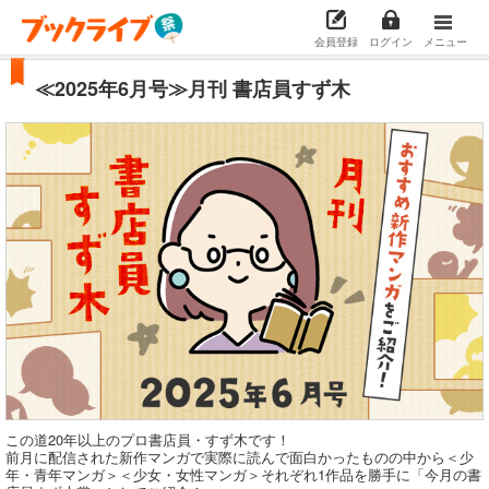
会員登録
ログイン
メニュー
≪2025年6月号≫月刊 書店員すず木
この道20年以上のプロ書店員・すず木です！
前月に配信された新作マンガで実際に読んで面白かったものの中から＜少
年・青年マンガ＞＜少女・女性マンガ＞それぞれ1作品を勝手に「今月の書