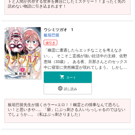
トと人間が共存する世界を舞台にしたミステリー！！まったく先の
日々を過ごす亜緒の前に現れたのは、「ヒト化手
読めない物語に引き込まれます！
術」を施され人語を話すようになったタイカの姿
で…!?
ウシミツガオ 1
板垣巴留
値引き
「幽霊に遭遇したらエッチなことを考えなさ
い」。 そこそこ霊感が強い妊活中の主婦、佐野
恵味（33歳）。 ある夜、旦那さんとのセックス
中に寝室に突然幽霊が現れてしまう。 しかし、
盛り上がってないセックスを見られている屈辱感
カート
が怖さに勝ってしまう…。 その日からたびたび
寝室に幽霊が現れるようになってしまったが、彼
試し読み
の目的とは…？ 『BEASTARS』『SANDA』の板
垣巴留が描くホラーセクシャルストーリー、第１
巻！
板垣巴留先生が描くホラー×エロ！！幽霊との情事なんて恐ろし
い！と思いきや…。「癖」にぶっ刺さる人いらっしゃるのではない
でしょうか…。（私はぶっ刺さりました）