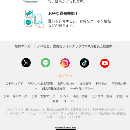
て、鍵もかけられます。
お得な通知機能！
通知を許可すると、お得なクーポン情報
などが届きます。
無料マンガ・ラノベなど、豊富なラインナップで188万冊以上配信中！
ログイン
ご利用ガイド
FAQ(よくある質問)
お問い合わせ
採用情報
利用規約
特商法の表
示
個人情報保護方針
cookie等ポリシー
少年・青年マンガ
少女・女性マンガ
ラノベ
小説・文芸
ビジネス・実用
雑誌・写
真集
TL
BL
ブックライブ（BookLive!）は、BookLiveが運営する電子書店です。TOPPANホールディング
ス、カルチュア・コンビニエンス・クラブ、テレビ朝日の出資を受け、日本最大級の電子書籍配
信サービスを行っています。