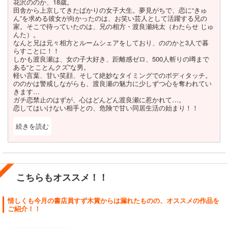
花沢ののか、18歳。
さらに囲碁の静けさと、対局中の心理戦の激しさを、人物の表情や
田舎から上京してきたばかりの女子大生。夢見がちで、恋に“きゅ
大胆な構図で描いており、試合中のシーンは圧巻です。
ん”を求める彼女が向かったのは、お笑い芸人として活躍する兄の
家。そこで待っていたのは、兄の相方・渡良瀬純太（わたらせ じゅ
かつて彼を打ち砕いた5人の少年少女たちがどういった囲碁スタイ
んた）。
ルと背景を持っているのか、次は誰と闘うのか！？気になりま
なんと兄は元々相方とルームシェアをしており、ののかと3人で暮
す！！
らすことに！！
恒星はあの頃の無敵感をもう一度取り戻すことができるのか！？
しかも渡良瀬は、女の子大好き、距離感ゼロ、500人斬りの噂まで
まさに囲碁マンガの新境地！静かなる熱狂をご堪能ください。
ある“とことんクズ”な男。
軽い言葉、甘い笑顔、そして絶妙なタイミングでのボディタッチ。
ののかは警戒しながらも、渡良瀬の魅力に少しずつ心を奪われてい
きます…
ガチ恋禁止のはずが、心はどんどん渡良瀬に惹かれて…。
恋してはいけない相手との、危険で甘い同居生活の始まり！！
続きを読む
閉じる
少女マンガのヒーローは様々なタイプがいますし、芸能人との
LOVEを描いた作品にも名作が多数あります。人気俳優、イケメン
アイドル、俺様バンドマン、キラキラインフルエンサー…。ですが
今作はお笑い芸人！！しかも爆モテのチャライケメン！！
こちらもオススメ！！
そんな芸人・渡良瀬のキャラがとにかく強烈です。
女好きでチャラいのに、どこか憎めない。ののかとの掛け合いは、
笑えて、ドキドキして、時に切ない。読んでいて「こんな男、絶対
惜しくも今月の書店員すず木賞からは漏れたものの、オススメの作品を
ダメ！」と思いながらも、ののかと一緒に惹かれてしまう不思議な
ご紹介！！
魅力があります。
時折見せる優しさや真剣な表情がズルい！普段はおちゃらけている