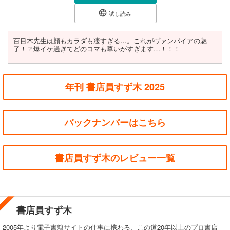
言い張るのだったが、事故に遭った彼を救ったこ
試し読み
とから、彼が300歳以上歳の離れたヴァンパイア
だと知ってしまうが？ イケメン・ヴァンパイア
との究極の歳の差ファンタジー・ラブストーリー
百目木先生は顔もカラダも凄すぎる…。これがヴァンパイアの魅
第１巻！
了！？爆イケ過ぎてどのコマも尊いがすぎます…！！！
年刊 書店員すず木 2025
バックナンバーはこちら
書店員すず木のレビュー一覧
書店員すず木
2005年より電子書籍サイトの仕事に携わる、この道20年以上のプロ書店