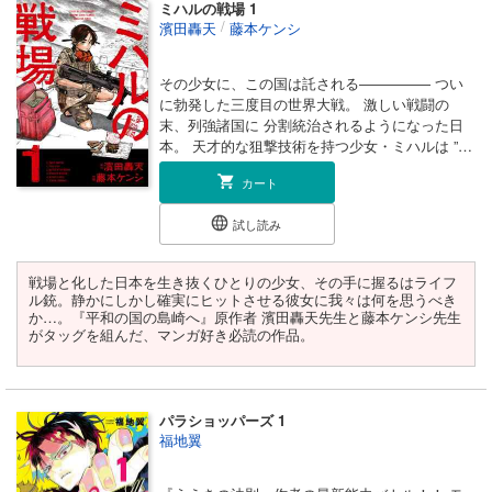
のに、突然真剣なまなざしになったり、無邪気に笑ったり、照れた
ミハルの戦場 1
り…。そのギャップにやられる読者多数ではないでしょうか。
/
濱田轟天
藤本ケンシ
彼の本音が少しずつ明かされる展開も見逃せません！！
兄からの紹介で撮影現場で働くことになったののか。渡良瀬の漫才
その少女に、この国は託される――――― つい
師としての本気を目撃し、顏だけではない彼の姿に、これは沼るし
に勃発した三度目の世界大戦。 激しい戦闘の
かなよね…！！と納得の展開。
末、列強諸国に 分割統治されるようになった日
それでも必死に抗おうとするののかが可愛らしい。
本。 天才的な狙撃技術を持つ少女・ミハルは ”人
好きになっちゃダメな人を、好きになってしまった時の、心のリア
を撃てない”元狙撃手・ショウと出会い、 国命を
ルに魅了されます。
カート
懸けた戦いへと導かれていく――― 戦場と化し
た日本を生き抜く スナイパー・バディ・アクシ
渡良瀬の魅力に抗えないののか。
試し読み
ョン！
ののかの純粋さに揺れる渡良瀬。
2人の距離が縮まるたびに、読者の心も“きゅん”と震えること間違い
なし！
戦場と化した日本を生き抜くひとりの少女、その手に握るはライフ
ル銃。静かにしかし確実にヒットさせる彼女に我々は何を思うべき
ぜひ、あなたの推しに加えてほしい作品です。
か…。『平和の国の島崎へ』原作者 濱田轟天先生と藤本ケンシ先生
がタッグを組んだ、マンガ好き必読の作品。
パラショッパーズ 1
福地翼