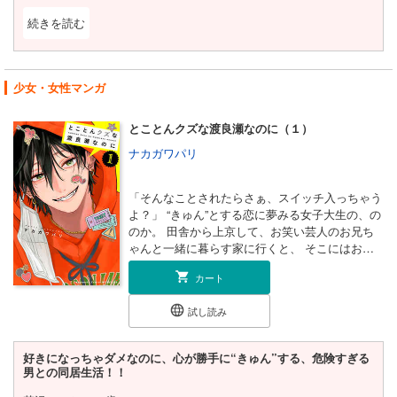
続きを読む
閉じる
囲碁のルールはご存知ですか？
正直、私は知りませんでした。ですがルールが解らずともぐいぐい
物語に引き込まれますし、恒星の思いが胸に刺さります。
少女・女性マンガ
かつて神童と呼ばれた少年が圧倒的な才能に打ちのめされ、自身が
何者でもなかったと思い知りそこからの再起をはかる物語かと思い
とことんクズな渡良瀬なのに（１）
きや、この物語は若干異なります。
囲碁教室で働く岡野環（おかの たまき）の言葉を借りるのであれば
ナカガワパリ
「日本トップクラスの野球の才能を持つ少年が入った近所の野球教
室に大谷翔平が5人いたら、その少年は自分に野球の才能がないっ
て思うんじゃないかな」
「そんなことされたらさぁ、スイッチ入っちゃう
恒星自身も決して凡人ではなかったというところに注目していただ
よ？」 “きゅん”とする恋に夢みる女子大生の、の
きたい。
のか。 田舎から上京して、お笑い芸人のお兄ち
そうなんです、恒星にも決して囲碁の才能がない訳ではなく、才能
ゃんと一緒に暮らす家に行くと、 そこにはお兄
があった。
ちゃんの相方で、クズで話題の渡良瀬（わたら
しかし、周りにそれ以上の存在がいた…！！ということ。
カート
せ）もいた！ 女の子大好きだし、距離感も近い
天才が天才であることを知らしめるためにリベンジをはかる物語な
危険人物！のはずなのにーー！？ お笑い芸人No.
のです！！
試し読み
1モテ男と、“ガチ恋してはいけない”同居生活！
スーパーサイヤ人しか出てこない物語じゃないか！！思わずツッコ
【電子書籍限定の描き下ろし漫画付き】
ミを入れたくもなります。
好きになっちゃダメなのに、心が勝手に“きゅん”する、危険すぎる
傲慢で自信家だった少年が、敗北を経て謙虚さと覚悟を身につけて
男との同居生活！！
いく姿は、まさに“主人公の王道”。
彼の目に再び火が灯る瞬間は、鳥肌ものです。