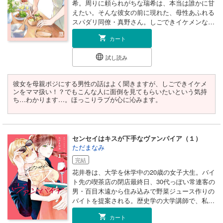
希。周りに頼られがちな瑞希は、本当は誰かに甘
えたい。そんな彼女の前に現れた、母性あふれる
スパダリ同僚・真野さん。しごできイケメンなの
に、かいがいしくて包容力に満ちた真野さんに、
カート
ついつい「私のママになってください！」と口走
っちゃって…!? 慈愛と溺愛に包まれる、ほっこり
試し読み
＆きゅんラブコメ開幕です！
彼女を母親ポジにする男性の話はよく聞きますが、しごできイケメ
ンをママ扱い！？でもこんな人に面倒を見てもらいたいという気持
ち…わかります…。ほっこりラブが心に沁みます。
センセイはキスが下手なヴァンパイア（１）
ただまなみ
完結
花井巻は、大学を休学中の20歳の女子大生。バイ
ト先の喫茶店の閉店最終日、30代っぽい常連客の
男・百目木遠から住み込みで野菜ジュース作りの
バイトを提案される。歴史学の大学講師で、私生
活も謎めいた遠との同居生活で貞操の危機を感じ
カート
た彼女は、牽制のため年上との恋愛は興味なしと