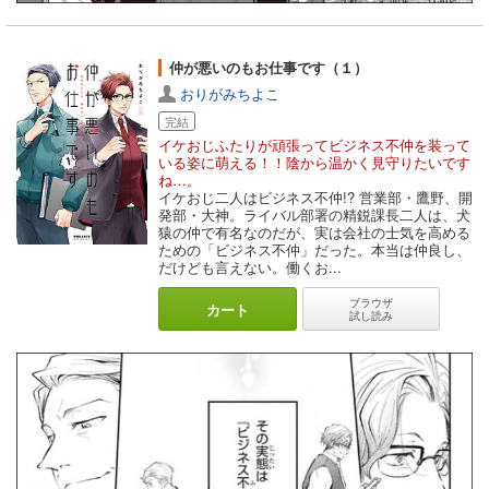
仲が悪いのもお仕事です（１）
おりがみちよこ
完結
イケおじふたりが頑張ってビジネス不仲を装って
いる姿に萌える！！陰から温かく見守りたいです
ね…。
イケおじ二人はビジネス不仲!? 営業部・鷹野、開
発部・大神。ライバル部署の精鋭課長二人は、犬
猿の仲で有名なのだが、実は会社の士気を高める
ための「ビジネス不仲」だった。本当は仲良し、
だけども言えない。働くお...
ブラウザ
カート
試し読み