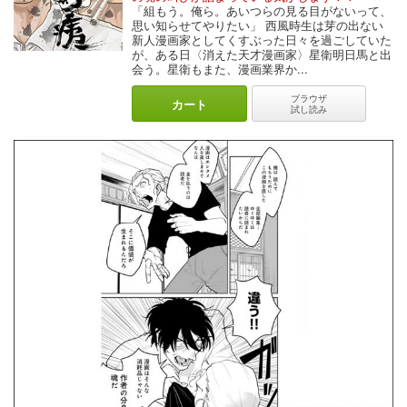
「組もう。俺ら。あいつらの見る目がないって、
思い知らせてやりたい」 西風時生は芽の出ない
新人漫画家としてくすぶった日々を過ごしていた
が、ある日〈消えた天才漫画家〉星衛明日馬と出
会う。星衛もまた、漫画業界か...
ブラウザ
カート
試し読み