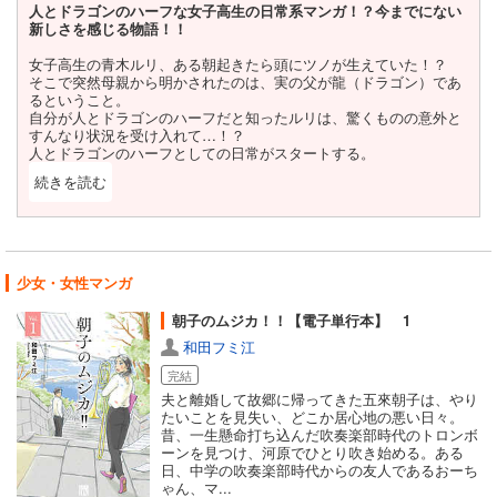
人とドラゴンのハーフな女子高生の日常系マンガ！？今までにない
新しさを感じる物語！！
女子高生の青木ルリ、ある朝起きたら頭にツノが生えていた！？
そこで突然母親から明かされたのは、実の父が龍（ドラゴン）であ
るということ。
自分が人とドラゴンのハーフだと知ったルリは、驚くものの意外と
すんなり状況を受け入れて…！？
人とドラゴンのハーフとしての日常がスタートする。
続きを読む
閉じる
この物語を読んで感じたのは「新しい！」ということ。
女子高生が人とドラゴンのハーフという設定も斬新ですが、この物
語の新しさは特殊な状況を本人だけではなく周りも受け入れるとい
う寛容さにあると思います。
少女・女性マンガ
もし主人公がルリでなかったならば、ある日突然ツノが生えたら慌
てふためくし、ツノを隠して生活しようとするだろうし、突然陥っ
朝子のムジカ！！【電子単行本】 1
た状況に苦悩し悲観するかもしれません。
和田フミ江
まして火を噴いて友達を傷つけてしまったりしたら、自己嫌悪に陥
り親を恨んで…といった感じでダークサイドに落ちてしまうかも。
完結
夫と離婚して故郷に帰ってきた五來朝子は、やり
ですがこの物語の主人公ルリは、ツノが生えても「生えてしまった
たいことを見失い、どこか居心地の悪い日々。
ものはしょうがない」とツノを隠すことなくいつも通り学校へ行く
昔、一生懸命打ち込んだ吹奏楽部時代のトロンボ
し、友達から聞かれたら「父親がドラゴンらしくてさ…」とまるで
ーンを見つけ、河原でひとり吹き始める。ある
他人事のようにカミングアウト。火を噴いた後は流石に学校に行く
日、中学の吹奏楽部時代からの友人であるおーち
ことを躊躇いますが、自分の人生を悲観したりはせず火を吐く練習
ゃん、マ...