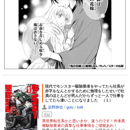
現代でモンスター駆除業者をやってたら社長が
赤字をなんとかするために無理をしたせいで社
員のほとんどが死んだからずっと一人で仕事を
してたら凄いことになりました （１）
染野静也
/
gulu
/
toi8
完結
異世界転生系かと思いきや、違うのです！外来異
種駆除業者の真摯な仕事事情をご堪能あれ！
世界に外来異種（モンスター）が発生するように