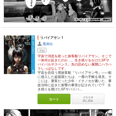
詰まった作品です。
リバイアサン 1
黒井白
完結
宇宙で消息を絶った旅客船リバイアサン。そこで
一体何が起きたのか…。生き残りをかけたSFサ
バイバルサスペンス。先の読めない展開にハラハ
ラしっぱなしです。
宇宙を彷徨う廃旅客船『リバイアサン号』――船
に侵入した盗掘屋たちは、一冊の手帳を発見。そ
こには、乗客だった少年・イチノセが書いた、事
故当時に起きた衝撃の事実が記されていて!? 生
き残りを懸けたSFサバイバ...
ブラウザ
カート
試し読み