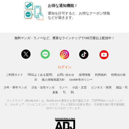
お得な通知機能！
通知を許可すると、お得なクーポン情報
などが届きます。
無料マンガ・ラノベなど、豊富なラインナップで188万冊以上配信中！
ログイン
ご利用ガイド
FAQ(よくある質問)
お問い合わせ
採用情報
利用規約
特商法の表
示
個人情報保護方針
cookie等ポリシー
少年・青年マンガ
少女・女性マンガ
ラノベ
小説・文芸
ビジネス・実用
雑誌・写
真集
TL
BL
ブックライブ（BookLive!）は、BookLiveが運営する電子書店です。TOPPANホールディング
ス、カルチュア・コンビニエンス・クラブ、テレビ朝日の出資を受け、日本最大級の電子書籍配
信サービスを行っています。