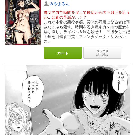
みやまるん
魔女の力で時間を戻して底辺からの下剋上を狙う
が…悲劇の予感が…！？
これが本物の悪役令嬢、栄光の邪魔になる者は容
赦なくぶち殺す。時間を巻き戻す力を持つ魔女を
騙し操り、ライバル令嬢を殺せ！ 底辺から王妃
の座を目指す下克上ファンタジック・サスペン
ス。
ブラウザ
カート
試し読み