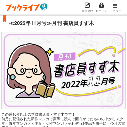
会員登録
ログイン
メニュー
≪2022年11月号≫月刊 書店員すず木
この道10年以上のプロ書店員・すず木です！
前月に配信された新作マンガで実際に読んで面白かったものの中から＜少
年・青年マンガ＞＜少女・女性マンガ＞それぞれ1作品を勝手に「今月の書