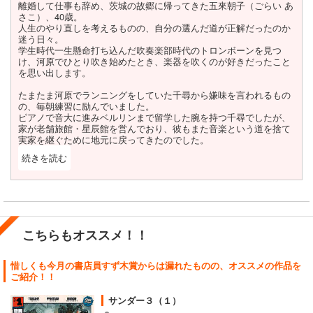
離婚して仕事も辞め、茨城の故郷に帰ってきた五來朝子（ごらい あ
さこ）、40歳。
人生のやり直しを考えるものの、自分の選んだ道が正解だったのか
迷う日々。
学生時代一生懸命打ち込んだ吹奏楽部時代のトロンボーンを見つ
け、河原でひとり吹き始めたとき、楽器を吹くのが好きだったこと
を思い出します。
たまたま河原でランニングをしていた千尋から嫌味を言われるもの
の、毎朝練習に励んでいました。
ピアノで音大に進みベルリンまで留学した腕を持つ千尋でしたが、
家が老舗旅館・星辰館を営んでおり、彼もまた音楽という道を捨て
実家を継ぐために地元に戻ってきたのでした。
続きを読む
閉じる
それからも何かと朝子に突っかかる千尋。
実は、千尋が音大を目指したのは朝子の一言のお陰だったのです
が、そんなことをすっかり忘れていた朝子にショックを受けたため
の行動だったのです。
当時の朝子が千尋に伝えた
こちらもオススメ！！
「２つのことで迷ったら楽しそうなほうを選びなさい。ただし楽し
いと楽は違うよ。」
という言葉は、千尋だけでなく読者の胸にも響く言葉だと思いま
惜しくも今月の書店員すず木賞からは漏れたものの、オススメの作品を
す。
ご紹介！！
朝子が当時のエピソードを思い出したために千尋との距離がぐっと
近づきますが、今後二人の関係に変化が訪れるのか気になるとこ
サンダー３（１）
ろ…！！