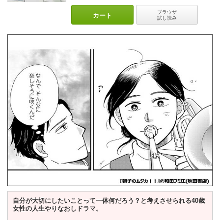
に勤しんだりと現状を受け入れた上でどうするかを考えるのです。
ブラウザ
カート
またルリの周りにいる人たちが彼女のことを気色悪がったり拒絶し
試し読み
たりせず、ルリの状況をありのまま受け入れ今まで通りに接してい
るところも「新しい！」と思ったポイントです。
それは多様性が叫ばれる現代のあるべき姿を表しているのではない
でしょうか。
絵柄も可愛く、ルリの豊かな表情が魅力的！！
コマ割りも読みやすく、普段マンガを読まない方でも楽しめるので
はないでしょうか。
普通と違う女子高生がゆるっと日常を送る平和な物語。
心が辛くなった時に癒しを求めて読むのもアリかもしれません。
元気をもらえて、前向きになれる気がします！！
今後どういったドラゴンの能力が開花し、どう向き合っていくの
か、ルリの成長にも注目です。
自分が大切にしたいことって一体何だろう？と考えさせられる40歳
女性の人生やりなおしドラマ。