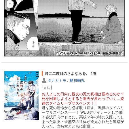
君に二度目のさよならを。 1巻
タナカトモ
/
蛸川蛸丸
完結
お人よしの日向に親友の死の真相は掴めるのか？
死を回避しようとすると過去が変わっていく…旋
律のタイムリープサスペンス！！
君を死の運命から必ず取り戻す。戦慄のタイムリ
ープサスペンス――！ WEBデザイナーとして働
く春沢日向のもとに、高校２年の時に失踪してし
まった親友・音無空の遺体が発見されたと連絡が
入った。当時空とともに所属...