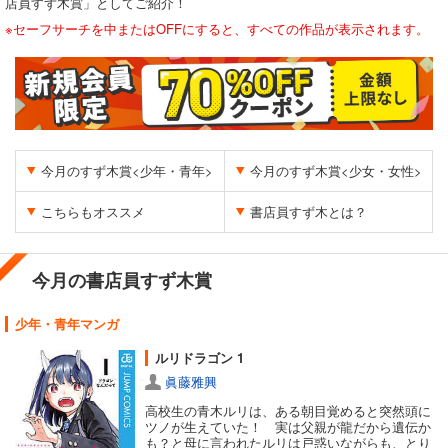
店員すず木賞」としてご紹介！
※セーフサーチを中またはOFFにすると、すべての作品が表示されます。
今月のすず木賞<少年・青年>
今月のすず木賞<少女・女性>
こちらもオススメ
書店員すず木とは？
今月の書店員すず木賞
少年・青年マンガ
ルリドラゴン 1
眞藤雅興
高校生の青木ルリは、ある朝目覚めると突然頭に
ツノが生えていた！ 実は父親が龍だから遺伝か
も？と母に言われたルリは戸惑いながらも、とり