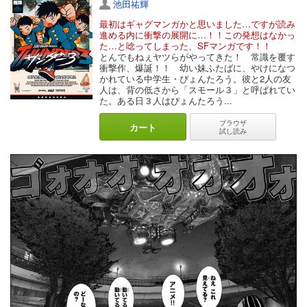
池田祐輝
色々な事情により、やりたいこと・やりたかったことを手放して生
活をしていることもあると思います。
最初はギャグマンガかと思いました…ですが読み
物語の中に登場する朝子の親友で同じ吹奏楽部にいたおーちゃん。
進める内に衝撃の展開に…！！この発想はなかっ
彼女は地元で結婚し専業主婦をしています。彼女は義母から「専業
た…と唸ってしまった、SFマンガです！！
主婦だから時間があるでしょ」と言われちょっとしたお願いごとを
とんでもねぇヤツらがやってきた！ 常識を覆す
されるのですが、そういうことの積み重ねで家族によって勝手に予
衝撃作、爆誕！！ 幼い妹ふたばに、やけになつ
定を埋められ自分の時間を奪われているという描写があります。
かれている中学生・ぴょんたろう。彼と2人の友
時間があるように見えて、楽器を弾く余裕なんてない…。そんなお
人は、背の低さから「スモール３」と呼ばれてい
ーちゃんと同じ状況の方も沢山いらっしゃるのではないでしょう
た。ある日３人はぴょんたろう...
か。
ブラウザ
カート
登場人物の背景がとてもリアルで、ほんとうにいそうなほど普通な
試し読み
人たちです。
物語もいまのところドラマチックな展開というよりは地味…かもし
れません。
ですが、そのゆったり感が読んでいてとても心地よいのです。
ゆったりとした中にドラマチックな部分が秘められており、よりリ
アルな人生ドラマを見ている気分がします。
昨今、女性の人生やり直しドラマを描いた作品が増えてきている印
象があります。
ですがこの物語は、「人生はやり直せる！頑張れ！！」という強い
メッセージというよりも、「やりたいことがあったらやってみたら
いいよ」と優しく伝えてくれているのです。
それぞれの事情で今がある。
どれが正解でどれが駄目なんてことはないし、逃げても良い。
ただ、なるべく楽しくいられるのが良いよね！というメッセージが