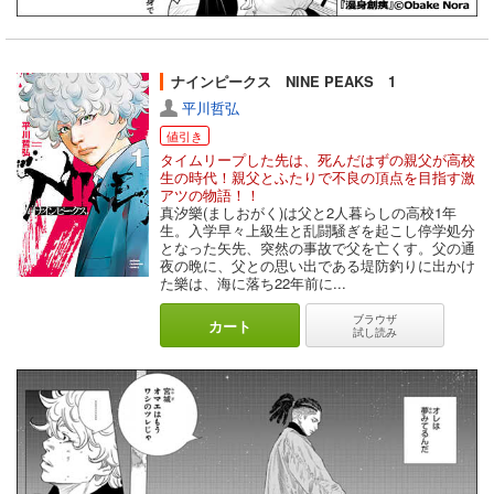
ナインピークス NINE PEAKS 1
平川哲弘
値引き
タイムリープした先は、死んだはずの親父が高校
生の時代！親父とふたりで不良の頂点を目指す激
アツの物語！！
真汐樂(ましおがく)は父と2人暮らしの高校1年
生。入学早々上級生と乱闘騒ぎを起こし停学処分
となった矢先、突然の事故で父を亡くす。父の通
夜の晩に、父との思い出である堤防釣りに出かけ
た樂は、海に落ち22年前に...
ブラウザ
カート
試し読み