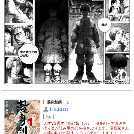
漫身創痍 １
野良おばけ
完結
天才VS秀才！時に殴り合い、魂を削って漫画を
描く姿が読み手の心を揺さぶります。漫画家さん
の魂の叫びが詰まっている気がします！！