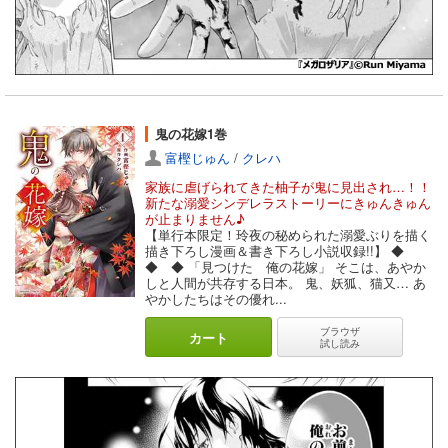
鬼の花嫁1巻
富樫じゅん
/
クレハ
家族に虐げられてきた柚子が鬼に見出され…！！
新たな溺愛シンデレラストーリーにきゅんきゅん
が止まりません♪
【単行本限定！玲夜の秘められた溺愛ぶりを描く
描き下ろし漫画＆書き下ろし小説収録!!】 ◆
◆ ◆ 「見つけた 俺の花嫁」 そこは、あやか
しと人間が共存する日本。 鬼、妖狐、猫又… あ
やかしたちはその優れ...
ブラウザ
カート
試し読み