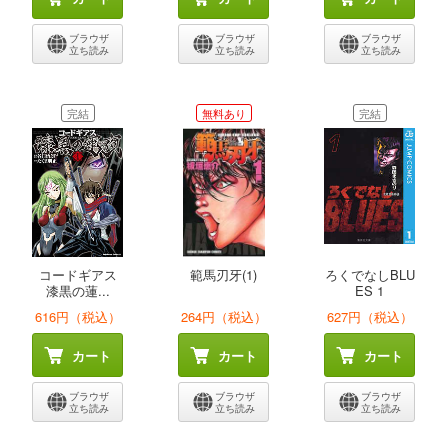
ブラウザ
ブラウザ
ブラウザ
立ち読み
立ち読み
立ち読み
完結
無料あり
完結
コードギアス
範馬刃牙(1)
ろくでなしBLU
漆黒の蓮...
ES 1
616円（税込）
264円（税込）
627円（税込）
カート
カート
カート
ブラウザ
ブラウザ
ブラウザ
立ち読み
立ち読み
立ち読み