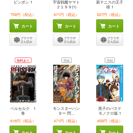
ピンポン 1
宇宙戦艦ヤマト
新テニスの王子
２１９９(1)
様 1
759円（税込）
671円（税込）
627円（税込）
カート
カート
カート
ブラウザ
ブラウザ
ブラウザ
立ち読み
立ち読み
立ち読み
無料あり
完結
完結
ベルセルク 1
モンスターハン
黒子のバスケ
巻
ター 閃...
モノクロ版 1
616円（税込）
471円（税込）
459円（税込）
カート
カート
カート