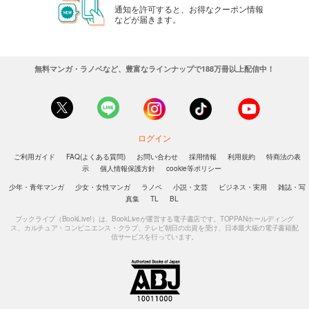
通知を許可すると、お得なクーポン情報
などが届きます。
無料マンガ・ラノベなど、豊富なラインナップで188万冊以上配信中！
ログイン
ご利用ガイド
FAQ(よくある質問)
お問い合わせ
採用情報
利用規約
特商法の表
示
個人情報保護方針
cookie等ポリシー
少年・青年マンガ
少女・女性マンガ
ラノベ
小説・文芸
ビジネス・実用
雑誌・写
真集
TL
BL
ブックライブ（BookLive!）は、BookLiveが運営する電子書店です。TOPPANホールディング
ス、カルチュア・コンビニエンス・クラブ、テレビ朝日の出資を受け、日本最大級の電子書籍配
信サービスを行っています。