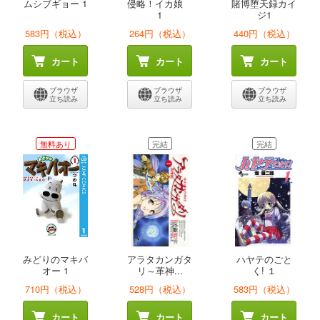
ムシブギョー 1
侵略！イカ娘
賭博堕天録カイ
1
ジ1
583円（税込）
264円（税込）
440円（税込）
カート
カート
カート
ブラウザ
ブラウザ
ブラウザ
立ち読み
立ち読み
立ち読み
無料あり
完結
完結
みどりのマキバ
アラタカンガタ
ハヤテのごと
オー 1
リ～革神...
く! １
710円（税込）
528円（税込）
583円（税込）
カート
カート
カート