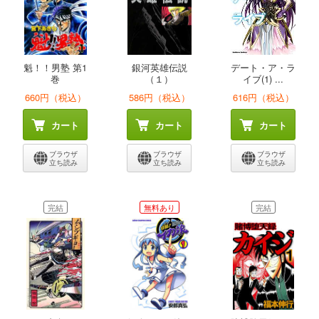
魁！！男塾 第1
銀河英雄伝説
デート・ア・ラ
巻
（１）
イブ(1) ...
660円（税込）
586円（税込）
616円（税込）
カート
カート
カート
ブラウザ
ブラウザ
ブラウザ
立ち読み
立ち読み
立ち読み
完結
無料あり
完結