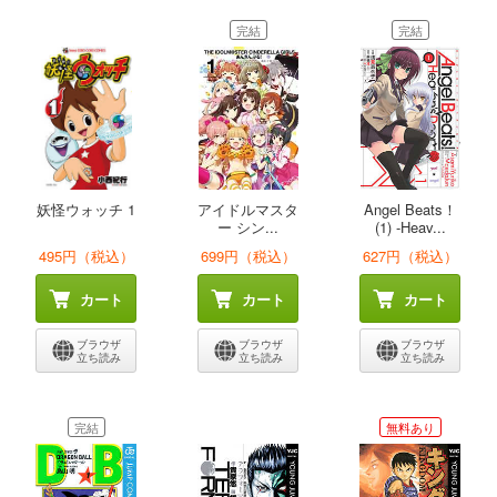
完結
完結
妖怪ウォッチ 1
アイドルマスタ
Angel Beats！
ー シン...
(1) -Heav...
495円（税込）
699円（税込）
627円（税込）
カート
カート
カート
ブラウザ
ブラウザ
ブラウザ
立ち読み
立ち読み
立ち読み
完結
無料あり