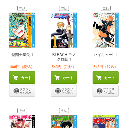
完結
完結
完結
聖闘士星矢 1
BLEACH モノ
ハイキュー!! 1
クロ版 1
408円（税込）
543円（税込）
543円（税込）
カート
カート
カート
ブラウザ
ブラウザ
ブラウザ
立ち読み
立ち読み
立ち読み
完結
完結