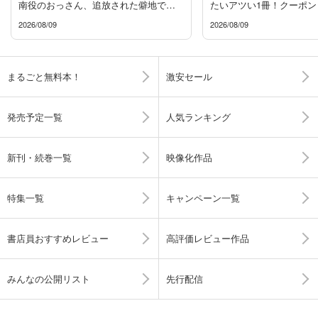
南役のおっさん、追放された僻地で無
たいアツい1冊！クーポン
双する』新刊配信フェア
2026/08/09
2026/08/09
まるごと無料本！
激安セール
発売予定一覧
人気ランキング
新刊・続巻一覧
映像化作品
特集一覧
キャンペーン一覧
書店員おすすめレビュー
高評価レビュー作品
みんなの公開リスト
先行配信