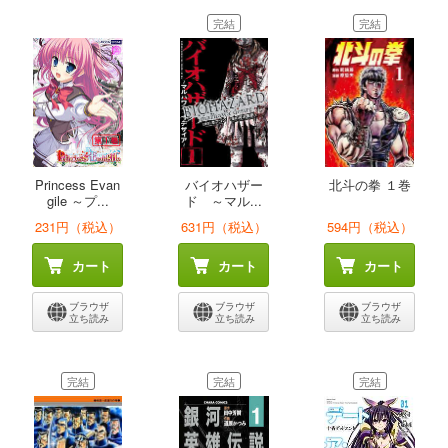
完結
完結
Princess Evan
バイオハザー
北斗の拳 １巻
gile ～プ...
ド ～マル...
231円（税込）
631円（税込）
594円（税込）
カート
カート
カート
ブラウザ
ブラウザ
ブラウザ
立ち読み
立ち読み
立ち読み
完結
完結
完結