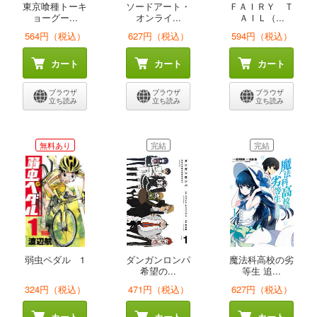
東京喰種トーキ
ソードアート・
ＦＡＩＲＹ Ｔ
ョーグー...
オンライ...
ＡＩＬ（...
564円（税込）
627円（税込）
594円（税込）
カート
カート
カート
ブラウザ
ブラウザ
ブラウザ
立ち読み
立ち読み
立ち読み
無料あり
完結
完結
弱虫ペダル 1
ダンガンロンパ
魔法科高校の劣
希望の...
等生 追...
324円（税込）
471円（税込）
627円（税込）
カート
カート
カート