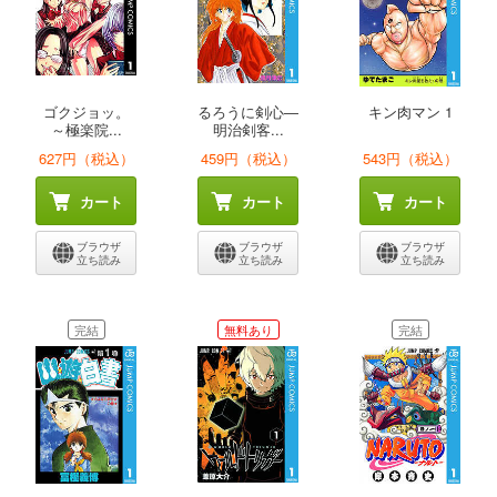
ゴクジョッ。
るろうに剣心―
キン肉マン 1
～極楽院...
明治剣客...
627円（税込）
459円（税込）
543円（税込）
カート
カート
カート
ブラウザ
ブラウザ
ブラウザ
立ち読み
立ち読み
立ち読み
完結
無料あり
完結