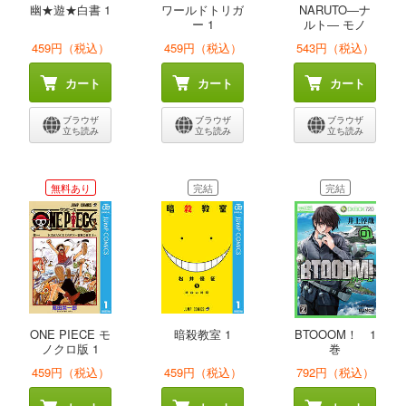
幽★遊★白書 1
ワールドトリガ
NARUTO―ナ
ー 1
ルト― モノ
ク...
459円（税込）
459円（税込）
543円（税込）
カート
カート
カート
ブラウザ
ブラウザ
ブラウザ
立ち読み
立ち読み
立ち読み
無料あり
完結
完結
ONE PIECE モ
暗殺教室 1
BTOOOM！ 1
ノクロ版 1
巻
459円（税込）
459円（税込）
792円（税込）