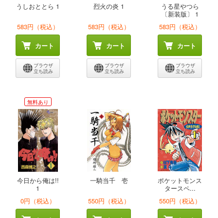
うしおととら 1
烈火の炎 1
うる星やつら
〔新装版〕 1
583円（税込）
583円（税込）
583円（税込）
カート
カート
カート
ブラウザ
ブラウザ
ブラウザ
立ち読み
立ち読み
立ち読み
無料あり
今日から俺は!!
一騎当千 壱
ポケットモンス
1
タースペ...
0円（税込）
550円（税込）
550円（税込）