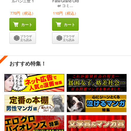
ルパン三世 1
Fate/Grand Ord
er コミ...
770円（税込）
110円（税込）
カート
カート
ブラウザ
ブラウザ
立ち読み
立ち読み
おすすめ特集！