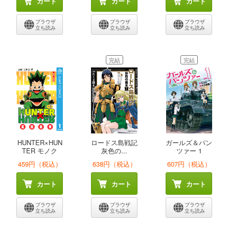
カート
カート
カート
ブラウザ
ブラウザ
ブラウザ
立ち読み
立ち読み
立ち読み
完結
完結
HUNTER×HUN
ロードス島戦記
ガールズ＆パン
TER モノク
灰色の...
ツァー 1
ロ...
459円（税込）
638円（税込）
607円（税込）
カート
カート
カート
ブラウザ
ブラウザ
ブラウザ
立ち読み
立ち読み
立ち読み