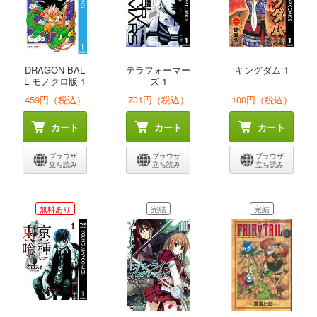
DRAGON BAL
テラフォーマー
キングダム 1
L モノクロ版 1
ズ 1
459円（税込）
731円（税込）
100円（税込）
カート
カート
カート
ブラウザ
ブラウザ
ブラウザ
立ち読み
立ち読み
立ち読み
無料あり
完結
完結