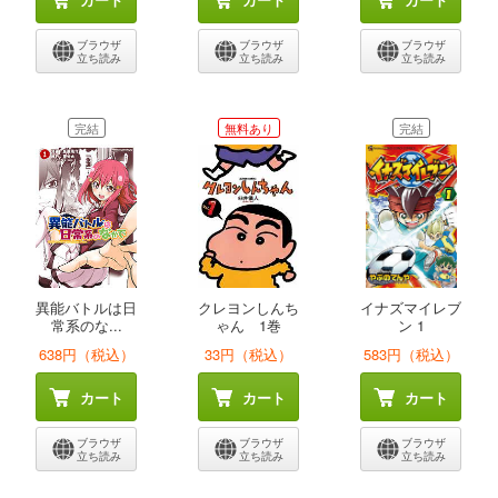
ブラウザ
ブラウザ
ブラウザ
立ち読み
立ち読み
立ち読み
完結
無料あり
完結
異能バトルは日
クレヨンしんち
イナズマイレブ
常系のな...
ゃん 1巻
ン 1
638円（税込）
33円（税込）
583円（税込）
カート
カート
カート
ブラウザ
ブラウザ
ブラウザ
立ち読み
立ち読み
立ち読み