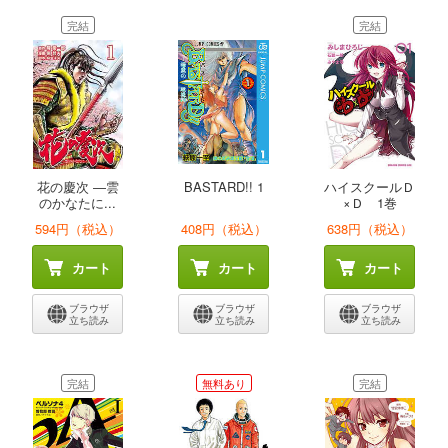
完結
完結
花の慶次 ―雲
BASTARD!! 1
ハイスクールＤ
のかなたに...
×Ｄ 1巻
594円（税込）
408円（税込）
638円（税込）
カート
カート
カート
ブラウザ
ブラウザ
ブラウザ
立ち読み
立ち読み
立ち読み
完結
無料あり
完結