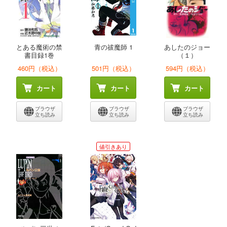
とある魔術の禁
青の祓魔師 1
あしたのジョー
書目録1巻
（１）
460円（税込）
501円（税込）
594円（税込）
カート
カート
カート
ブラウザ
ブラウザ
ブラウザ
立ち読み
立ち読み
立ち読み
値引きあり