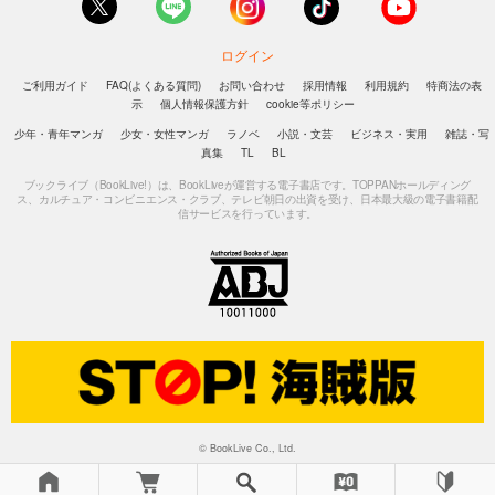
ログイン
ご利用ガイド
FAQ(よくある質問)
お問い合わせ
採用情報
利用規約
特商法の表
示
個人情報保護方針
cookie等ポリシー
少年・青年マンガ
少女・女性マンガ
ラノベ
小説・文芸
ビジネス・実用
雑誌・写
真集
TL
BL
ブックライブ（BookLive!）は、BookLiveが運営する電子書店です。TOPPANホールディング
ス、カルチュア・コンビニエンス・クラブ、テレビ朝日の出資を受け、日本最大級の電子書籍配
信サービスを行っています。
© BookLive Co., Ltd.