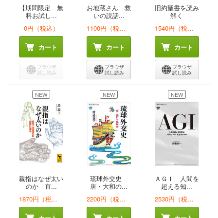
【期間限定 無
お地蔵さん 救
旧約聖書を読み
料お試し...
いの説話...
解く
0円（税込）
1100円（税込）
1540円（税込）
カート
カート
カート
ブラウザ
ブラウザ
ブラウザ
試し読み
試し読み
試し読み
NEW
NEW
NEW
親指はなぜ太い
琉球外交史
ＡＧＩ 人間を
のか 直...
唐・大和の...
超える知...
1870円（税込）
2200円（税込）
2530円（税込）
カート
カート
カート