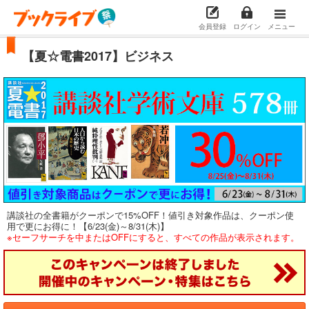
会員登録
ログイン
メニュー
【夏☆電書2017】ビジネス
講談社の全書籍がクーポンで15%OFF！値引き対象作品は、クーポン使
用で更にお得に！【6/23(金)～8/31(木)】
※セーフサーチを中またはOFFにすると、すべての作品が表示されます。