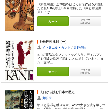
《動植綵絵》全30幅をはじめ有名作品を網羅し
た図版150点以上! 今回増補した《象と鯨図屏
風》には...
ブラウザ
カート
試し読み
純粋理性批判（一）
イマヌエル・カント
/
天野貞祐
※この商品はタブレットなど大きいディスプレ
イを備えた端末で読むことに適しています。ま
た、文字...
ブラウザ
カート
試し読み
人口から読む日本の歴史
鬼頭宏
増加と停滞を繰り返す、4つの大きな波を示しつ
つ、1万年にわたり増え続けた日本の人口。その