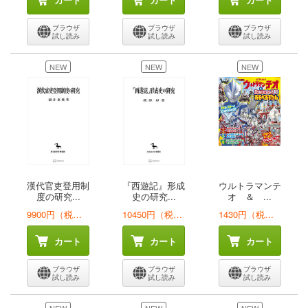
ブラウザ
ブラウザ
ブラウザ
試し読み
試し読み
試し読み
NEW
NEW
NEW
漢代官吏登用制
『西遊記』形成
ウルトラマンテ
度の研究...
史の研究...
オ ＆ ...
9900円（税込）
10450円（税込）
1430円（税込）
カート
カート
カート
ブラウザ
ブラウザ
ブラウザ
試し読み
試し読み
試し読み