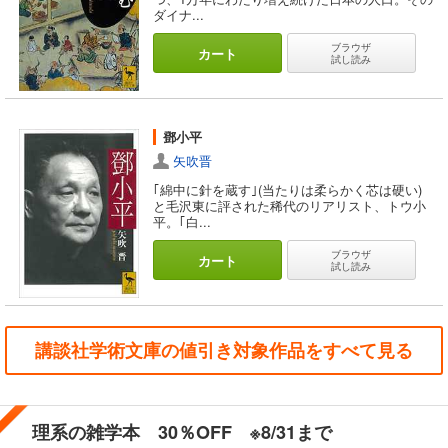
ダイナ...
ブラウザ
カート
試し読み
鄧小平
矢吹晋
｢綿中に針を蔵す｣(当たりは柔らかく芯は硬い)
と毛沢東に評された稀代のリアリスト、トウ小
平。｢白...
ブラウザ
カート
試し読み
講談社学術文庫の値引き対象作品をすべて見る
理系の雑学本 30％OFF ※8/31まで