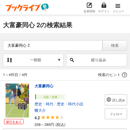
会員登録
ログイン
メニュー
大富豪同心 2の検索結果
検索
一致順
絞り込み
1～4件目
/
4件
検索のヒント
大富豪同心
小説・文芸
試し読み
歴史・時代
/
歴史・時代小説
幡大介
フォロー
4.2
値引きあり
258～385円 (税込)