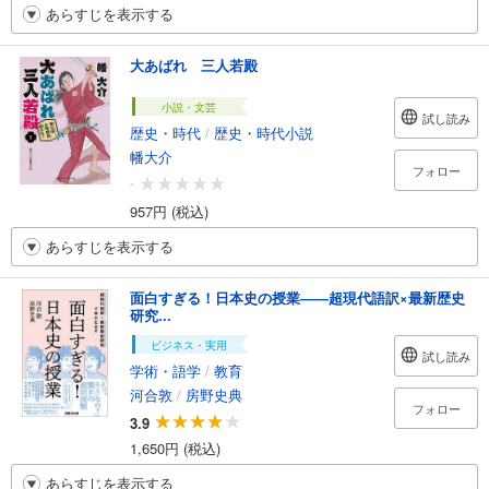
あらすじを表示する
大あばれ 三人若殿
小説・文芸
試し読み
歴史・時代
/
歴史・時代小説
幡大介
フォロー
-
957円 (税込)
あらすじを表示する
面白すぎる！日本史の授業――超現代語訳×最新歴史
研究...
ビジネス・実用
試し読み
学術・語学
/
教育
河合敦
/
房野史典
フォロー
3.9
1,650円 (税込)
あらすじを表示する