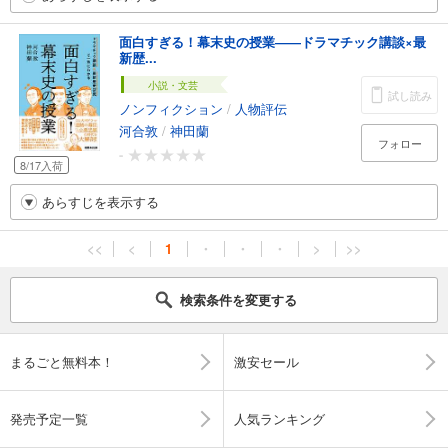
面白すぎる！幕末史の授業――ドラマチック講談×最
新歴...
小説・文芸
試し読み
ノンフィクション
/
人物評伝
河合敦
/
神田蘭
フォロー
-
8/17入荷
あらすじを表示する
<<
<
1
・
・
・
>
>>
検索条件を変更する
まるごと無料本！
激安セール
発売予定一覧
人気ランキング