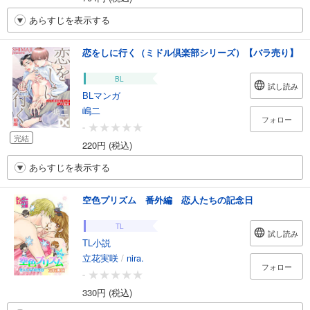
あらすじを表示する
恋をしに行く（ミドル倶楽部シリーズ）【バラ売り】
BL
試し読み
BLマンガ
嶋二
フォロー
-
完結
220円 (税込)
あらすじを表示する
空色プリズム 番外編 恋人たちの記念日
TL
試し読み
TL小説
立花実咲
/
nira.
フォロー
-
330円 (税込)