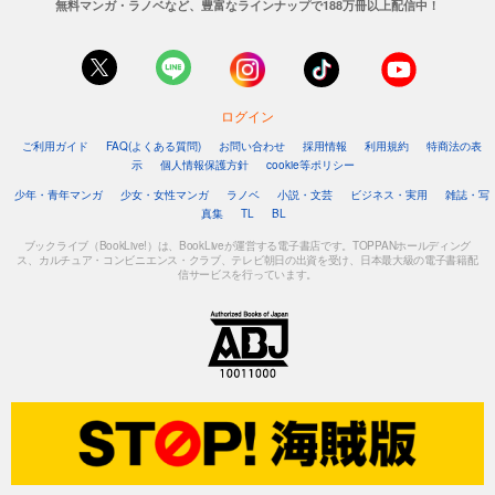
無料マンガ・ラノベなど、豊富なラインナップで188万冊以上配信中！
ログイン
ご利用ガイド
FAQ(よくある質問)
お問い合わせ
採用情報
利用規約
特商法の表
示
個人情報保護方針
cookie等ポリシー
少年・青年マンガ
少女・女性マンガ
ラノベ
小説・文芸
ビジネス・実用
雑誌・写
真集
TL
BL
ブックライブ（BookLive!）は、BookLiveが運営する電子書店です。TOPPANホールディング
ス、カルチュア・コンビニエンス・クラブ、テレビ朝日の出資を受け、日本最大級の電子書籍配
信サービスを行っています。