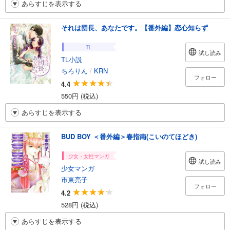
あらすじを表示する
それは団長、あなたです。【番外編】恋心知らず
TL
試し読み
TL小説
ちろりん
/
KRN
フォロー
4.4
550円 (税込)
あらすじを表示する
BUD BOY ＜番外編＞春指南(こいのてほどき)
少女・女性マンガ
試し読み
少女マンガ
市東亮子
フォロー
4.2
528円 (税込)
あらすじを表示する