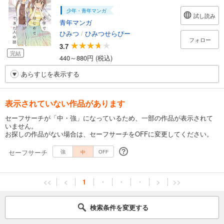
少年・青年マンガ
試し読み
青年マンガ
ひみつ
/
ひみつせらぴー
フォロー
3.7
完結
440～880円 (税込)
あらすじを表示する
表示されていない作品があります
セーフサーチが「中・強」になっているため、一部の作品が表示されて
いません。
お探しの作品がない場合は、セーフサーチをOFFに変更してください。
セーフサーチ
中
強
OFF
<<
<
1
・
・
・
>
>>
検索条件を変更する