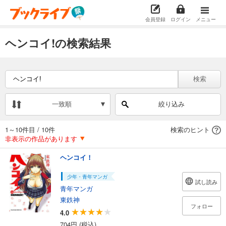
会員登録
ログイン
メニュー
ヘンコイ!の検索結果
検索
一致順
絞り込み
1～10件目
/
10件
検索のヒント
非表示の作品があります
ヘンコイ！
少年・青年マンガ
試し読み
青年マンガ
東鉄神
フォロー
4.0
704円 (税込)