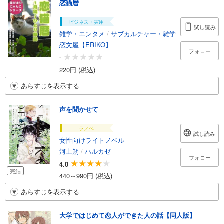
恋猫暦
ビジネス・実用
試し読み
雑学・エンタメ
/
サブカルチャー・雑学
恋文屋【ERIKO】
フォロー
-
220円 (税込)
あらすじを表示する
声を聞かせて
ラノベ
試し読み
女性向けライトノベル
河上朔
/
ハルカゼ
フォロー
4.0
完結
440～990円 (税込)
あらすじを表示する
大学ではじめて恋人ができた人の話【同人版】