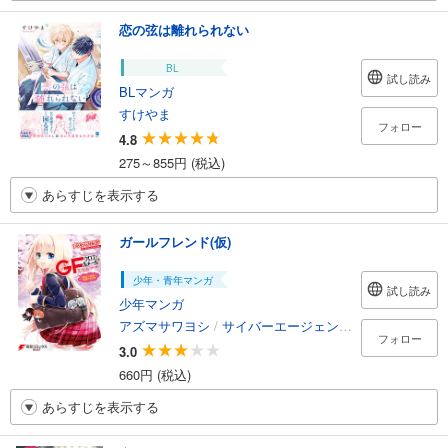
恋の弦は離れられない
BL
試し読み
BLマンガ
すけやま
フォロー
4.8
275～855円 (税込)
あらすじを表示する
ガールフレンド(仮)
少年・青年マンガ
試し読み
少年マンガ
アズマサワヨシ
/
サイバーエージェント
/
QP：flapp
フォロー
3.0
660円 (税込)
あらすじを表示する