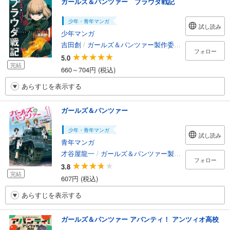
ガールズ＆パンツァー プラウダ戦記
少年・青年マンガ
試し読み
少年マンガ
吉田創
/
ガールズ＆パンツァー製作委員会
フォロー
5.0
完結
660～704円 (税込)
あらすじを表示する
ガールズ＆パンツァー
少年・青年マンガ
試し読み
青年マンガ
才谷屋龍一
/
ガールズ＆パンツァー製作委員会
/
鈴木貴
フォロー
3.8
完結
607円 (税込)
あらすじを表示する
ガールズ＆パンツァー アバンティ！ アンツィオ高校