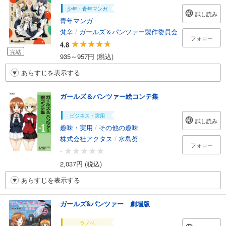
少年・青年マンガ
試し読み
青年マンガ
梵辛
/
ガールズ＆パンツァー製作委員会
フォロー
4.8
完結
935～957円 (税込)
あらすじを表示する
ガールズ＆パンツァー絵コンテ集
ビジネス・実用
試し読み
趣味・実用
/
その他の趣味
株式会社アクタス
/
水島努
フォロー
-
2,037円 (税込)
あらすじを表示する
ガールズ&パンツァー 劇場版
ラノベ