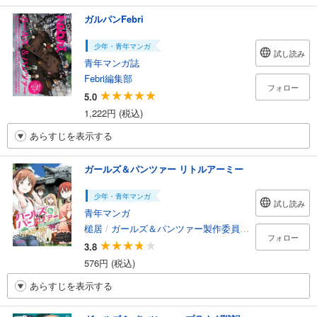
ガルパンFebri
少年・青年マンガ
試し読み
青年マンガ誌
Febri編集部
フォロー
5.0
1,222円 (税込)
あらすじを表示する
ガールズ＆パンツァー リトルアーミー
少年・青年マンガ
試し読み
青年マンガ
槌居
/
ガールズ＆パンツァー製作委員会
/
鈴木貴昭・グ
フォロー
3.8
576円 (税込)
あらすじを表示する