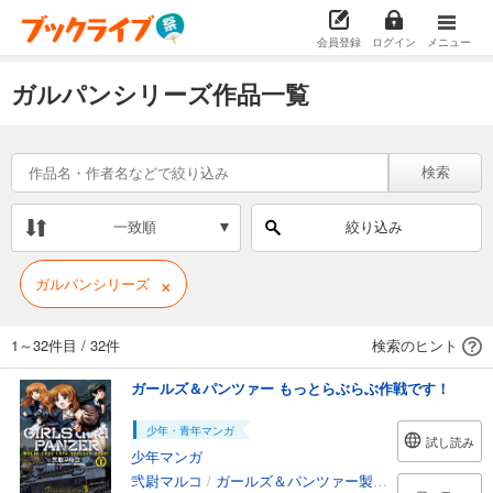
会員登録
ログイン
メニュー
ガルパンシリーズ作品一覧
検索
一致順
絞り込み
×
ガルパンシリーズ
1～32件目
/
32件
検索のヒント
ガールズ＆パンツァー もっとらぶらぶ作戦です！
少年・青年マンガ
試し読み
少年マンガ
弐尉マルコ
/
ガールズ＆パンツァー製作委員会