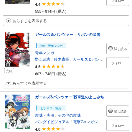
フォロー
4.4
555～814円 (税込)
あらすじを表示する
ガールズ＆パンツァー リボンの武者
少年・青年マンガ
試し読み
青年マンガ
野上武志
/
鈴木貴昭
/
ガールズ＆パンツァー製作委員会
フォロー
4.5
完結
607～748円 (税込)
あらすじを表示する
ガールズ&パンツァー 戦車道のよこみち
ビジネス・実用
試し読み
趣味・実用
/
その他の趣味
バンダイビジュアル
/
電撃G'sマガジン編集部
フォロー
4.0