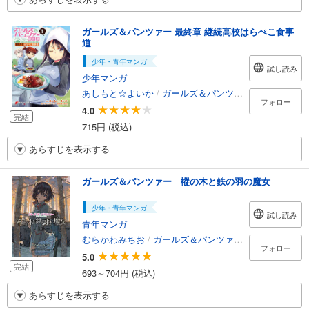
ガールズ＆パンツァー 最終章 継続高校はらぺこ食事
道
少年・青年マンガ
試し読み
少年マンガ
あしもと☆よいか
/
ガールズ＆パンツァー最終章製作委員会
フォロー
4.0
完結
715円 (税込)
あらすじを表示する
ガールズ＆パンツァー 樅の木と鉄の羽の魔女
少年・青年マンガ
試し読み
青年マンガ
むらかわみちお
/
ガールズ＆パンツァー製作委員会
フォロー
5.0
完結
693～704円 (税込)
あらすじを表示する