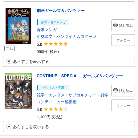
劇画ガールズ＆パンツァー
少年・青年マンガ
試し読み
青年マンガ
小林源文
/
バンダイナムコアーツ
フォロー
5.0
完結
990円 (税込)
あらすじを表示する
CONTINUE SPECIAL ガールズ＆パンツァー
ビジネス・実用
試し読み
雑学・エンタメ
/
サブカルチャー・雑学
コンティニュー編集部
フォロー
4.0
1,100円 (税込)
あらすじを表示する