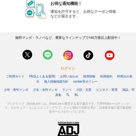
お得な通知機能！
通知を許可すると、お得なクーポン情報
などが届きます。
無料マンガ・ラノベなど、豊富なラインナップで188万冊以上配信中！
ログイン
ご利用ガイド
FAQ(よくある質問)
お問い合わせ
採用情報
利用規約
特商法の表
示
個人情報保護方針
cookie等ポリシー
少年・青年マンガ
少女・女性マンガ
ラノベ
小説・文芸
ビジネス・実用
雑誌・写
真集
TL
BL
ブックライブ（BookLive!）は、BookLiveが運営する電子書店です。TOPPANホールディング
ス、カルチュア・コンビニエンス・クラブ、テレビ朝日の出資を受け、日本最大級の電子書籍配
信サービスを行っています。