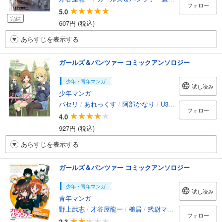
フォロー
5.0
完結
607円 (税込)
あらすじを表示する
ガールズ＆パンツァー コミックアンソロジー
少年・青年マンガ
試し読み
少年マンガ
パセリ
/
あれっくす
/
阿部かなり
/
U35
/
自我帝
/
ねこ
フォロー
4.0
927円 (税込)
あらすじを表示する
ガールズ＆パンツァー コミックアンソロジー
少年・青年マンガ
試し読み
青年マンガ
野上武志
/
才谷屋龍一
/
槌居
/
弐尉マルコ
フォロー
2.3