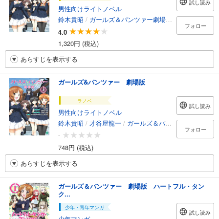
試し読み
男性向けライトノベル
鈴木貴昭
/
ガールズ＆パンツァー劇場版製作委員会
/
ア
フォロー
4.0
1,320円 (税込)
あらすじを表示する
ガールズ&パンツァー 劇場版
ラノベ
試し読み
男性向けライトノベル
鈴木貴昭
/
才谷屋龍一
/
ガールズ＆パンツァー劇場版製作委員会
フォロー
-
748円 (税込)
あらすじを表示する
ガールズ＆パンツァー 劇場版 ハートフル・タン
ク...
少年・青年マンガ
試し読み
少年マンガ