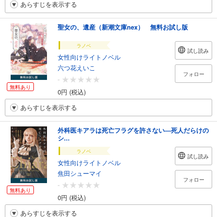
あらすじを表示する
聖女の、遺産（新潮文庫nex） 無料お試し版
ラノベ
試し読み
女性向けライトノベル
六つ花えいこ
フォロー
-
無料あり
0円 (税込)
あらすじを表示する
外科医キアラは死亡フラグを許さない―死人だらけの
シ...
ラノベ
試し読み
女性向けライトノベル
焦田シューマイ
フォロー
-
無料あり
0円 (税込)
あらすじを表示する