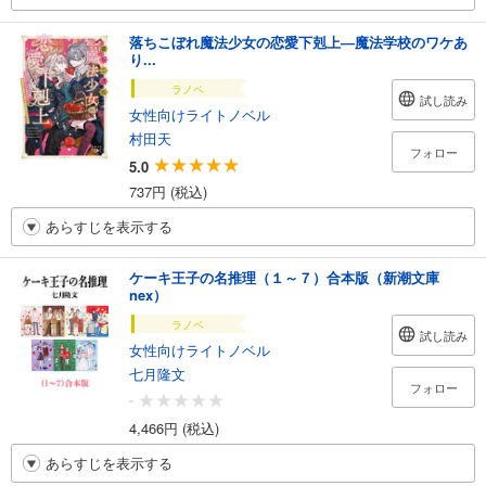
落ちこぼれ魔法少女の恋愛下剋上―魔法学校のワケあ
り...
ラノベ
試し読み
女性向けライトノベル
村田天
フォロー
5.0
737円 (税込)
あらすじを表示する
ケーキ王子の名推理（１～７）合本版（新潮文庫
nex）
ラノベ
試し読み
女性向けライトノベル
七月隆文
フォロー
-
4,466円 (税込)
あらすじを表示する