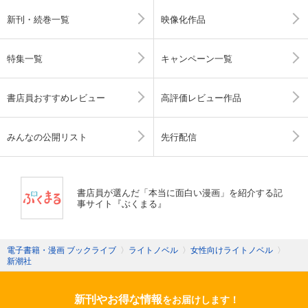
新刊・続巻一覧
映像化作品
特集一覧
キャンペーン一覧
書店員おすすめレビュー
高評価レビュー作品
みんなの公開リスト
先行配信
書店員が選んだ「本当に面白い漫画」を紹介する記
事サイト『ぶくまる』
電子書籍・漫画 ブックライブ
〉
ライトノベル
〉
女性向けライトノベル
〉
新潮社
新刊やお得な情報
をお届けします！