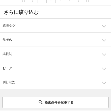
<<
<
1
・
・
・
>
>>
さらに絞り込む
感情タグ
作者名
掲載誌
おトク
刊行状況
検索条件を変更する