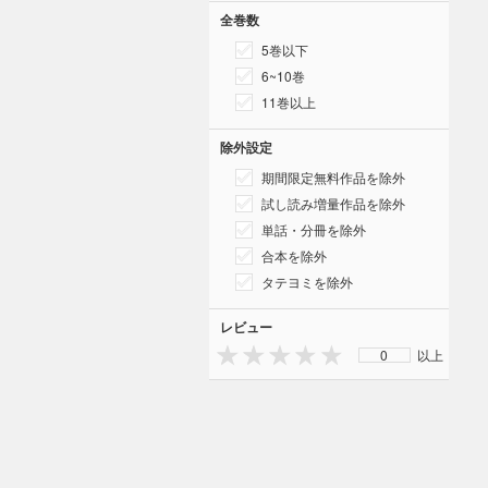
全巻数
5巻以下
6~10巻
11巻以上
除外設定
期間限定無料作品を除外
試し読み増量作品を除外
単話・分冊を除外
合本を除外
タテヨミを除外
レビュー
0
以上