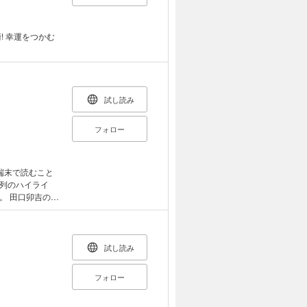
ているもの ク
ラム『じつは、
! 幸運をつかむ
いように伝えるに
したらいい？
けたら、帰宅
する ４ そ
不満を言う子の子
試し読み
かと比べない
かけすぎない
フォロー
距離を感じた
？ ３ 目が
ニケーション
子どもと先生の
端末で読むこと
間コラム『教師
列のハイライ
の処
る 皆勤賞はい
略」とともに明
いのほうが深刻
作られベストセラ
、やめませんか？
に出版された本を
優しい子、大人
試し読み
のまとめ 休み
フォロー
 教師は授業力
よう 先生が言