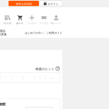
無料会員登録
ログイン
歴
My本棚
カート
フォロー
クーポン
Myページ
雑誌
はじめての方へ
ご利用ガイド
写真集
検索のヒント
・
・
・
>
>>
物館