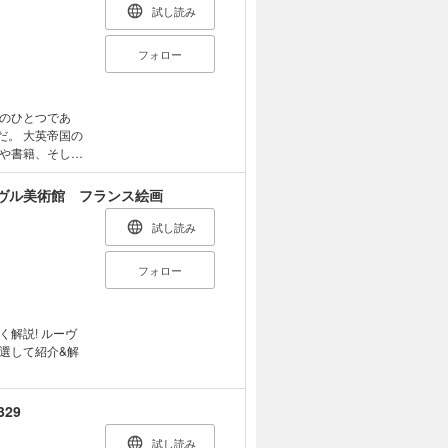
試し読み
フォロー
のひとつであ
だ。 大英帝国の
や書籍、そして
よそ800万点
値だけを見ても、
ヴル美術館 フランス絵画
過言ではない。
り返しながらも
試し読み
回は、大英博物館
プトだけで10
フォロー
カイロ博物館に
の主神オシリスの
 ルーヴ
のパピルス 7.
選して紹介&解
9.化粧箱 10.
ラー王女を抱くセン
ス器 16.アメン
29
19.アハメス・
ピルス 22.セン
試し読み