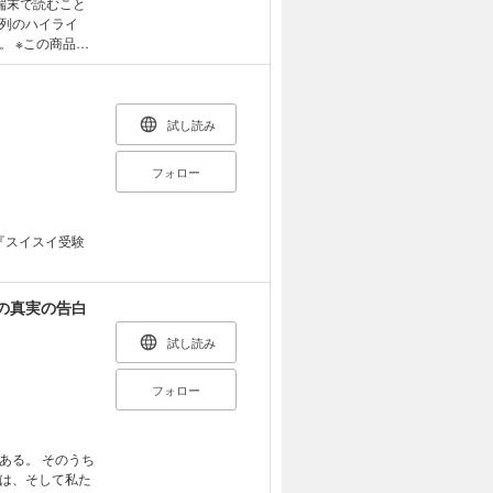
端末で読むこと
列のハイライ
品は
いディスプレイを
ハイライトや検
き、心を充電
試し読み
タブレット」のよ
フォロー
てしまうかわか
させてくださ
ステップにまと
ので、さっそく
『スイスイ受験
ノート」』 も
の真実の告白
孤独と惨めさから
試し読み
づき始め、やが
と接することで
フォロー
22歳で私塾を創
に導く。 さらに
な執筆活動や書
ー番組を持ちそ
ある。 そのうち
築デザイン大賞
は、そして私た