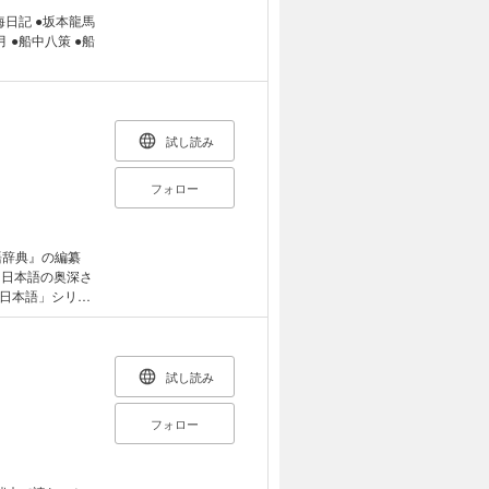
い 海外と日本
選 １ ときに
ではない」とい
にできるの
衝撃の保護者面
校 非常勤講
試し読み
指導員→町の水
学校の先生とな
フォロー
のモデルケースに
にも積極的に参
して働いてい
ミュニケーション
動を展開。副業で
に日本語の奥深さ
万円の売り上げを
日本語」シリー
2024年7月に
けれど、その意
今後ますます
「緑の黒髪」と
疑問に言語学者の
すく、ざっくば
試し読み
葉は知れば知る
冊です。
フォロー