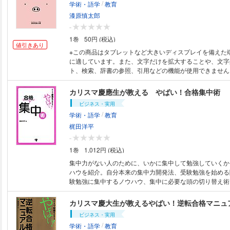
/
学術・語学
教育
ネフェルの方形彫像 23.アメンヘテプ3世と王妃ティ 24.家畜
アンテフ王の木棺
漆原慎太郎
-
1巻
50円 (税込)
値引きあり
※この商品はタブレットなど大きいディスプレイを備えた
に適しています。また、文字だけを拡大することや、文字
ト、検索、辞書の参照、引用などの機能が使用できません。 代ゼミが
古文のカリスマ講師・漆原先生が贈る最強の古文単語帳『コブ
ゼミの人気カリスマ講師・漆原慎太郎先生が伝授する、最
カリスマ慶應生が教える やばい！合格集中術
語」学習法がこの『コブタン』! 絶対覚えておきたい、入
ビジネス・実用
文単語を、一つの例文で平均6個も覚えられて、試験前の1
/
学術・語学
教育
がバッチリ!! 各例文にはイラストが載っているので、古
ジが掴みやすく、読解・文法・古文常識の説明も親切。重
梶田洋平
同義語・派生語も、ただ頭に詰め込むのではなく、気づい
-
のモノになっているスグレモノ!! 古文を楽しく学んで、
1巻
1,012円 (税込)
る古文単語帳、それが『コブタン』!
集中力がない人のために、いかに集中して勉強していくか
ハウを紹介。自分本来の集中力開発法、受験勉強を始める
験勉強に集中するノウハウ、集中に必要な頭の切り替え術
的学習法、やる気が出る「名言」集の6章構成。
カリスマ慶大生が教えるやばい！逆転合格マニュ
ビジネス・実用
/
学術・語学
教育