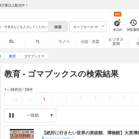
8万冊以上配信中！
Get!
セーフサーチ 中
来店pt
閲覧履
ビジネス
BL
TL
ラノベ
小説・文芸
実用
用
教育
ゴマブックス
教育 - ゴマブックスの検索結果
1～28件目
/
28件
<<
<
1
・
・
・
・
・
・
一致順
【絶対に行きたい世界の美術館、博物館】大英博