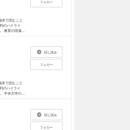
フォロー
端末で読むこと
列のハイライ
場に
代、本当にその
ない？」 とい
。その名もルフ
試し読み
けではなく、「教
現在も学校の先
フォロー
ちと向き合って
ではなく、自ら教
で教育に関する情
刊行！ 読めば
端末で読むこと
れない！ 教育革
列のハイライ
の設
になる道もある
した秀才で、当
の行進、本当に必
いた。一方で明
動着、文房具、
力を注いだ。
学習のやり方に
。本書は昭和2
試し読み
春休みが大っ嫌
フォロー
 職場の先輩先