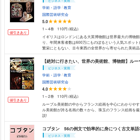
ビジネス・実用
/
学術・語学
教育
国際芸術研究会
5.0
1～4巻
110円 (税込)
値引きあり
イギリスはロンドンにある大英博物館は世界最大の博物館
り、年間来客者数は600万にものぼるという人気スポット
繁栄にともない、古今東西の全世界から寄せられた美術品
考古学的にとても重要な遺物や標本などの歴史的遺産は、お
に及ぶとも言われている。 またその数々の文化遺産の価
【絶対に行きたい、世界の美術館、博物館】ルー
他のいかなる博物館の所蔵品をも圧倒していると言っても
ビジネス・実用
大英博物館が世界に誇る秘宝を堪能しつつ、栄枯盛衰を繰
/
学術・語学
教育
偉大なる足あとを残した人類の歴史を感じてほしい。 今
に所蔵された古代エジプトの品々をご紹介する。 古代エジ
国際芸術研究会
万点を超える展示品があり、これは本国であるエジプトの
4.0
次ぐ、世界最大級のコレクションだ。 【目次】 はじめに ◆古代エジプト
1～2巻
110円 (税込)
文明について ◆作品 1.アクナテン王のステラ(部分) 2.ソベクヘテプのステ
値引きあり
ラ 3.デニウエンコンスのステラ 4.アニのパピルス(冥界
ルーブル美術館の中からフランス絵画を中心にわかりやすく解説!
前に出る被葬者の図) 5.フウネフェルのパピルス 6.宇宙創造
ル美術館が誇る名画の数々から、珠玉のフランス絵画を厳
ケルアシェルのパピルス 8.セシェプエンメヒトの外棺と内棺 
説!
タハルカ王のスフィンクス 11.男性小像 12.ネフェルゥ
ムート像 13.魔除けのアムレット 14.青銅の鏡 15.魚形ガラ
コブタン 56の例文で効率的に身につく古文単語3
ヘテプ3世の頭像 17.チェチィの石碑 18.パセンホルの内棺 
ビジネス・実用
ネフェルタリ王妃の像 20.トエリス神像 21.ネブセニイのパ