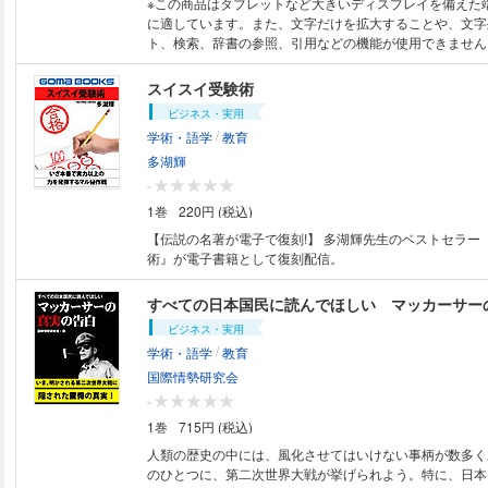
※この商品はタブレットなど大きいディスプレイを備えた
に適しています。また、文字だけを拡大することや、文字
ト、検索、辞書の参照、引用などの機能が使用できません。 ※この商
固定レイアウトで制作されており， タブレットなど大き
備えた端末で読むことに適しています。 また，文字列の
スイスイ受験術
索、辞書の参照、引用などの機能が使用できません。 東京大学名誉教授
ビジネス・実用
矢作直樹先生推薦！ 「本書は、自分の愛と可能性に気づ
/
学術・語学
教育
し""幸せ""を手に入れる具体的な行動指針です」 幸せに近づくシンプルな
方法がわかる！ 子どもも大人も、「充電の切れかかった
多湖輝
うだと私は感じます。無理をすればいつ本当に充電がきれ
-
りません。まずは少し手を止めて、自分の心の充電を優先
1巻
220円 (税込)
い。 本書は「幸せ体質」になるための行動指針を５つの
め、解説しています。どれも簡単にできることばかりです
【伝説の名著が電子で復刻!】 多湖輝先生のベストセラー
実践してみましょう。 また、本文中にある 『心が整い、願いが叶う「し
術』が電子書籍として復刻配信。
あわせ感謝年表」』 『心が整い、願いが叶う「ありがとう
別冊ノートとして用意してあります。 それぞれのノートをお手元に置い
すべての日本国民に読んでほしい マッカーサー
て、 本文を読みつつ活用してみてください。 著者プロフィール 安藤 大作
ビジネス・実用
（あんどう・だいさく） 両親と共に暮らせない幼少期。
/
学術・語学
教育
自殺寸前に。ただ自分の内面に向かう旅から周りの愛に気
て人間の本当の力や無限の可能性を感じ始める。愛と感謝
国際情勢研究会
人は無限の可能性を湧き上がらせることを伝えるために、
-
業。瞬く間に生徒が増え続け、スポーツ指導では全国大会
1巻
715円 (税込)
可能性の根源に迫るため保育園を次々に開園。さらに様々
籍出版。テレビのレギュラーコーナー、ラジオのレギュラ
人類の歴史の中には、風化させてはいけない事柄が数多く
の考え方を発信。自身でデザインした心を育てる住宅は建
のひとつに、第二次世界大戦が挙げられよう。特に、日本