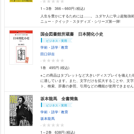
-
生へ伝えたいこと 教師の心の叫び 先生たちを苦しめ
1～3巻
366～660円 (税込)
ラスの人数、多すぎる ２時間目のまとめ 休み時間コ
先生にバレていること５選』 ３時間目「親も子育てに悩んでいる」 早
人生を豊かにするためには……。 ユダヤ人に学ぶ超勉強術
く宿題やりなさい！ は絶対にＮＧ 先生に角が立たな
ニュー・クイック・スタディズ・シリーズ第一弾!
は？ 子どもが学校に行きたくないって言ったら、どう
１ 放課後、担任の先生に相談する ２ 学校に行
国会図書館所蔵書 日本開化小史
後、子どもからたくさん話を聴く ３ 気持ちを共感
ビジネス・実用
れでも行きたくないときは、学校を休ませていい 不平
/
学術・語学
教育
育て ストレスゼロの子育てとは？ １ 子どもを誰
２ 決めつけ思考をしない ３ プレッシャーを
田口卯吉
教育や子育てには「決断力」が大切 子どもとの関係に
-
ら…… １ オウム返し ２ それ、どういうこと
1巻
495円 (税込)
あったら、笑顔で手を振る ４ スキンシップでコミュ
子育てあるある 子育てママこそ、息抜きをしよう 
※この商品はタブレットなど大きいディスプレイを備えた
気が合わない場合の対処法 ３時間目のまとめ 休み時
に適しています。また、文字だけを拡大することや、文字
がもらって嬉しいプレゼント』 ４時間目「学校は休んでいい─発達障が
ト、検索、辞書の参照、引用などの機能が使用できません。 田口卯吉
い、不登校の子」 グレーゾーンの不登校児が増えてい
女作となる「日本開化小史」は、福沢諭吉の「文明論之概
らない 学校は休んでいい 発達障がいは、二次障が
治初期の歴史書の代表と称されている。初版は1877年に
坂本龍馬 全書簡集
学校に来る意味とは？ 「通常学級、支援学級」この名前
ーとして人気のシリーズとなった。本書は1881-1884年
ビジネス・実用
不登校の親への対応 不登校の子は家で何してる？ 
電子書籍として再現した本である。
/
学術・語学
教育
の期待に応えようと必死な子ほど注意が必要 ４時間目
時間コラム『先生の職業あるある』 ５時間目「教科書に載っていない大切
坂本龍馬
なこと」 感謝の気持ちを伝えよう お金の教育は大切
-
よりエンタメ力 教員こそもっとＳＮＳを上手に活用し
1～2巻
638円 (税込)