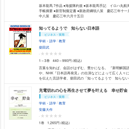
ってはいけない「ＮＧワード」 成績表は参考程度でい
の教育の大きな違い 教科書には載っていないこと４
坂本龍馬 7作品 ●海援隊約規 ●坂本龍馬手記 イロハ丸航海日記 ●坂本龍馬
は嫌なことから逃げてもいい ２ 本当はみんな「平等
手帳摘要 ●新官制擬定書 ●新政府綱領八策 慶応三年十一月 ●船中八策 ●船
うこと ３ 周りに依存しないこと ４ 自分を幸せ
中八策 慶応三年六月十五日
は、自分だけ ５時間目のまとめ 休み時間コラム『
談 ベスト５』 おわりに 著者プロフィール 小野寺 典（おのでら つかさ）
知ってるようで 知らない日本語
株式会社会社トレジャーアイランド役員。 関東の公立小学
ビジネス・実用
師。 SNS総フォロワー5万人以上。 1985年生まれ。埼玉県熊谷市出身 短
/
学術・語学
教育
大時に幼稚園教諭と保育士資格を取得。その後、学童保育
道会社→トラックの運転手→通信教育で教員免許を取得し
柴田武
り、節目となる教員10年目には埼玉県の働き方改革教員
-
選ばれる。自分の娘の幼稚園の臨時役員や、小学校のPTA
1～3巻
440～990円 (税込)
加しながら、現在も現役の小学校の先生（非常勤講師）と
る。 学校以外にも会社を設立し、オンラインサロン、コ
言葉を知れば、会話がはずむ、豊かになる。 『新明解国語辞典』の編纂
講座、SNSマーケティング講座、講演会など精力的に活
や、NHK『日本語再発見』の出演などによって広く人々
2，000万円以上を売り上げ、起業１年目にして3，000
を伝えた言語学者、柴田武の「知ってるようで 知らない
あげる。 2023年11月にはクラウドファンディングに挑戦。
ズ待望の復刻第一弾! ふだん何げなく使っている日本語。
は自身初となる先生の祭典【教育万博】の開催が決定し、
味をはっきり掴んでいない言葉は意外に多い。たとえば、
充電切れの心を再生させて夢を叶える 幸せ貯金
「ルフィ先生」の働き方に期待と注目が集まっている。
いうのは緑色なのか? それとも、黒色なのか? そんな
ビジネス・実用
柴田武先生が答えます。博識の東大文学博士が、わかりや
/
学術・語学
教育
らんにその知識を披露した言葉を楽しむための教養書。言
ほど面白い。知識が身につき、会話もはずむ一挙両得の1
安藤大作
-
1巻
1,265円 (税込)