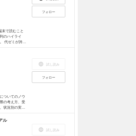
検査の図 25.
フォロー
端末で読むこと
列のハイライ
誇る
タン』!! 代
強の「古文単
試に出まくる古
0分間でも復習
試し読み
文の世界のイメー
要な古文単語・
フォロー
たら自然と自分
効率的に勉強でき
についてのノウ
際の考え方、受
、状況別の実践
アル
試し読み