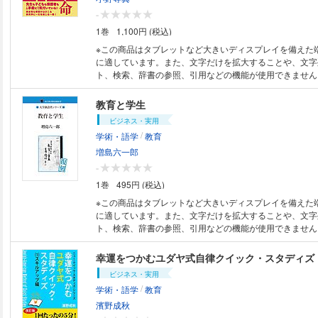
-
1巻
1,100円 (税込)
※この商品はタブレットなど大きいディスプレイを備えた
に適しています。また、文字だけを拡大することや、文字
ト、検索、辞書の参照、引用などの機能が使用できません。 教育の現
革命を！ 昔からの慣習がはびこる教育界には、 「この時
制度は必要？」 「これってもう、今の時代いらないんじゃ
教育と学生
った負の遺産がたくさん残っている。 このような問題提起を、教育の現場
ビジネス・実用
に身を置きながら自ら声を上げ続けている現役教師がいた
/
学術・語学
教育
ィ先生こと、小野寺典先生だ。 先生の革命は教育現場だ
師の働き方」そのものにも及んでいる。実はルフィ先生、
増島六一郎
生と会社経営を両立させながら教壇に立ち、日々子どもた
-
いるのだ。 先生は古くなった教育界にメスを入れるだけ
1巻
495円 (税込)
師の働き方に対しても革命の鐘を鳴らし、各種SNSなど
報や疑問を発信している。 そんなルフィ先生の本がついに
※この商品はタブレットなど大きいディスプレイを備えた
読むほど、学校の常識は世間の非常識だと考えずにはいら
に適しています。また、文字だけを拡大することや、文字
命のプレリュードが今始まろうとしている！ 目次 はじめに １時間目「学
ト、検索、辞書の参照、引用などの機能が使用できません。 中央大学
校の常識は、世間の非常識！」 社会に出てから先生
立に尽力した増島六一郎は、東京大学法学部を首席で卒業
学校の先生は、学ばない!? 体育座りはダメ！ 運動会
時としては珍しい英語が堪能な弁護士として頭角を現して
幸運をつかむユダヤ式自律クイック・スタディズ
要？ 教材研究はいらない 宿題はいらない 指定の運
治義塾の教壇に立つなど教育者としても若い人材の育成に
ビジネス・実用
給食のかっぽう着、必要？ 漢字練習はいらない 自主
「教育と学生」はそんな増島の思想がうかがえる貴重な書
/
学術・語学
教育
異議申す １時間目のまとめ 休み時間コラム『先生は
年に出版された本の電子書籍版である。
い』 ２時間目「先生たちの働き方改革」 病気になっても休めない先生
濱野成秋
たち 土日出勤の真相 教育委員が仕事を増やしている