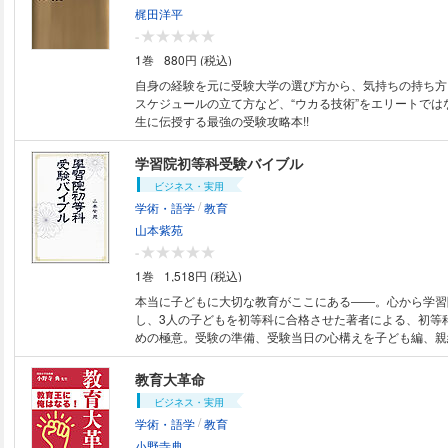
梶田洋平
-
1巻
880円 (税込)
自身の経験を元に受験大学の選び方から、気持ちの持ち方
スケジュールの立て方など、“ウカる技術”をエリートでは
生に伝授する最強の受験攻略本!!
学習院初等科受験バイブル
ビジネス・実用
/
学術・語学
教育
山本紫苑
-
1巻
1,518円 (税込)
本当に子どもに大切な教育がここにある――。心から学習
し、3人の子どもを初等科に合格させた著者による、初等
めの極意。受験の準備、受験当日の心構えを子ども編、親
やすく説く。愛するわが子とともに成長していきたいお父
必読の書。春にはきっと、大輪の花が咲くことだろう。
教育大革命
ビジネス・実用
/
学術・語学
教育
小野寺典